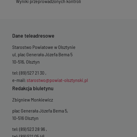
Wyniki przeprowadzonych kontroli
Wersja z dnia
23-0
Wersja z dnia
22-0
Wersja z dnia
18-0
Wersja z dnia
12-0
Wersja z dnia
15-1
Wersja z dnia
02-1
Dane teleadresowe
Starostwo Powiatowe w Olsztynie
ul. plac Generała Józefa Bema 5
10-516, Olsztyn
tel: (89) 527 21 30 ,
e-mail:
starostwo@powiat-olsztynski.pl
Redakcja biuletynu
Zbigniew Monkiewicz
plac Generała Józefa Bema 5,
10-516 Olsztyn
tel: (89) 523 28 96 ,
tel: (89) 521 05 46 ,