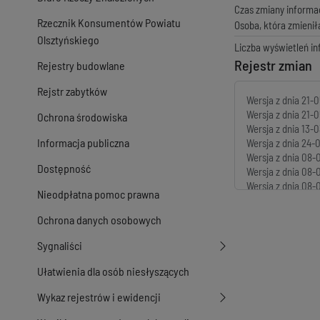
Czas zmiany informac
Rzecznik Konsumentów Powiatu
Osoba, która zmienił
Olsztyńskiego
Liczba wyświetleń in
Rejestr zmian
Rejestry budowlane
Rejstr zabytków
Wersja z dnia
21-0
Wersja z dnia
21-0
Ochrona środowiska
Wersja z dnia
13-0
Informacja publiczna
Wersja z dnia
24-0
Wersja z dnia
08-0
Dostępność
Wersja z dnia
08-0
Wersja z dnia
08-0
Nieodpłatna pomoc prawna
Wersja z dnia
29-0
Wersja z dnia
29-0
Ochrona danych osobowych
Wersja z dnia
28-0
Wersja z dnia
04-0
Sygnaliści
Wersja z dnia
14-0
Ułatwienia dla osób niesłyszących
Wersja z dnia
08-0
Wersja z dnia
06-0
Wykaz rejestrów i ewidencji
Wersja z dnia
06-0
Wersja z dnia
05-0