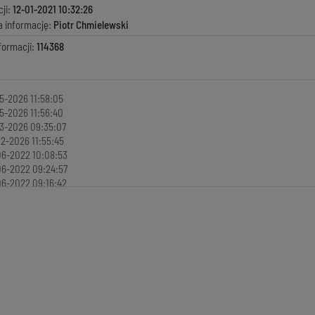
ji:
12-01-2021 10:32:26
a informację:
Piotr Chmielewski
formacji:
114368
5-2026 11:58:05
5-2026 11:56:40
3-2026 09:35:07
2-2026 11:55:45
6-2022 10:08:53
6-2022 09:24:57
6-2022 09:16:42
4-2022 09:12:43
4-2022 08:20:49
4-2022 10:37:11
1-2022 10:27:38
7-2021 13:09:00
7-2021 13:48:26
7-2021 07:30:17
7-2021 07:29:19
3-2021 11:49:51