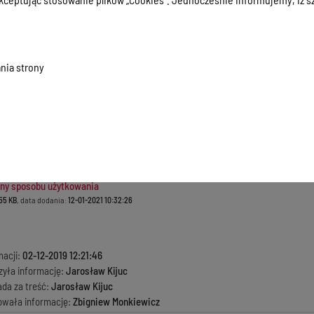
.89 KB
, data dodania:
12-01-2021 10:32:26
prawie do dysponowania nieruchomością na cele budowlane
.09 KB
, data dodania:
12-01-2021 10:32:26
lenie na budowę lub rozbiórkę
nia strony
.67 KB
, data dodania:
12-01-2021 10:32:26
iesienie decyzji o pozwoleniu na budowę
.93 KB
, data dodania:
12-01-2021 10:32:26
wy lub przebudowy budynku jednorodzinnego
.54 KB
, data dodania:
12-01-2021 10:32:26
wy, robót budowlanych nie wymagających pozwolenia na budowę
.44 KB
, data dodania:
12-01-2021 10:32:26
ny sposobu użytkowania
.55 KB
, data dodania:
12-01-2021 10:32:26
macji:
02-12-2019 12:21:46
zyła informację:
Jarosław Kijuc
ada za treść:
Jarosław Kijuc
kowała informację:
Zbigniew Monkiewicz