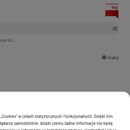
 pobrania
Drukuj
ci urzędowych
 „Cookies” w celach statystycznych i funkcjonalnych. Dzięki nim
ądarce samodzielnie, dzięki czemu żadne informacje nie będą
z zgłoszenia budowy lub przebudowy budynku mieszkalnego
zegółowe informacje na temat tego czym są „ciasteczka” i jak je