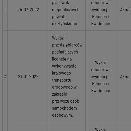
placówek
rejestrów i
25-07-2022
niepublicznych
ewidencji -
Aktua
1
powiatu
Rejestry i
olsztyńskiego
Ewidencje
Wykaz
przedsiębiorców
posiadających
licencję na
Wykaz
wykonywanie
rejestrów i
krajowego
21-01-2022
ewidencji -
Aktua
2
transportu
Rejestry i
drogowego w
Ewidencje
zakresie
przewozu osób
samochodem
osobowym.
Wykaz