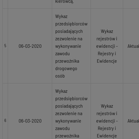
kierowcą.
Wykaz
przedsiębiorców
posiadających
Wykaz
zezwolenie na
rejestrów i
06-03-2020
wykonywanie
ewidencji -
Aktua
5
zawodu
Rejestry i
przewoźnika
Ewidencje
drogowego
osób
Wykaz
przedsiębiorców
posiadających
Wykaz
zezwolenie na
rejestrów i
06-03-2020
wykonywanie
ewidencji -
Aktua
6
zawodu
Rejestry i
przewoźnika
Ewidencje