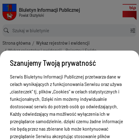
Wykaz rejestrów i ewidencji - Rejestry i Ewidencje
Biuletyn Informacji Publicznej Powiat Olsztyński
Biuletyn Informacji Publicznej
Powiat Olsztyński
Ścieżka powrotu
Strona główna
Wykaz rejestrów i ewidencji
Wykaz rejestrów i ewidencji - Rejestry i Ewidencje
Wykaz rejestrów i ewidencji -
Szanujemy Twoją prywatność
Rejestry i Ewidencje
Serwis Biuletynu Informacji Publicznej przetwarza dane w
Menu Przedmiotowe
celach wynikających z funkcjonowania Serwisu oraz używa
„ciasteczek” tj. plików „Cookies” w celach statystycznych i
Kontakt i telefony w urzędzie
funkcjonalnych. Dzięki nim możemy indywidualnie
Ogłoszenia
dostosować serwis do potrzeb osób go odwiedzających.
Każdy odwiedzający ma możliwość wyłączenia ich w
Powiat Olsztyński
przeglądarce samodzielnie, dzięki czemu żadne informacje
Rada Powiatu
nie będą przez nas zbierane lub może kontynuować
przeglądanie Serwisu akceptując stosowanie plików
Starostwo Powiatowe