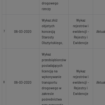
drogowego
rzeczy
Wykaz złóż
Wykaz
objetych
rejestrów i
06-03-2020
koncesją
ewidencji -
Aktua
7
Starosty
Rejestry i
Olsztyńskiego.
Ewidencje
Wykaz
przedsiębiorców
posiadających
licencję na
Wykaz
wykonywanie
rejestrów i
06-03-2020
transportu
ewidencji -
Aktua
8
drogowego w
Rejestry i
zakresie
Ewidencje
pośrednictwa
przy przewozie