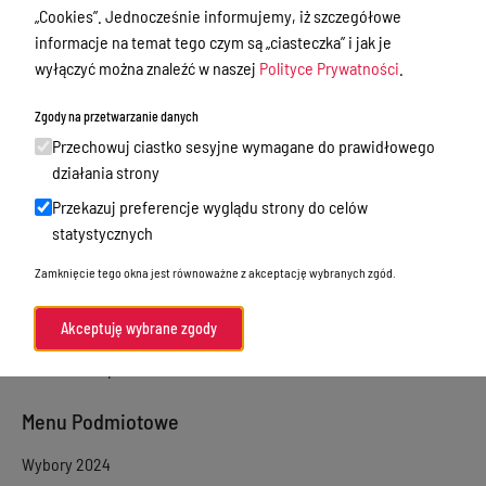
„Cookies”. Jednocześnie informujemy, iż szczegółowe
Zbycie, użytkowanie wieczyste, najem,
informacje na temat tego czym są „ciasteczka” i jak je
dzierżawa, użyczenie
wyłączyć można znaleźć w naszej
Polityce Prywatności
.
Sprawy załatwiane w urzędzie
Zgody na przetwarzanie danych
Sprawy załatwiane internetowo
Przechowuj ciastko sesyjne wymagane do prawidłowego
działania strony
Oświadczenia majątkowe
Przekazuj preferencje wyglądu strony do celów
e-Puap/ e-Doręczenia
statystycznych
Petycje
Zamknięcie tego okna jest równoważne z akceptację wybranych zgód.
Praca
Akty prawne
Akceptuję wybrane zgody
Zamówienia publiczne
Menu Podmiotowe
Wybory 2024