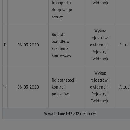
transportu
Ewidencje
drogowego
rzeczy
Wykaz
Rejestr
rejestrów i
ośrodków
06-03-2020
ewidencji -
Aktua
11
szkolenia
Rejestry i
kierowców
Ewidencje
Wykaz
Rejestr stacji
rejestrów i
06-03-2020
kontroli
ewidencji -
Aktua
12
pojazdów
Rejestry i
Ewidencje
Wyświetlone
1-12
z
12
rekordów.