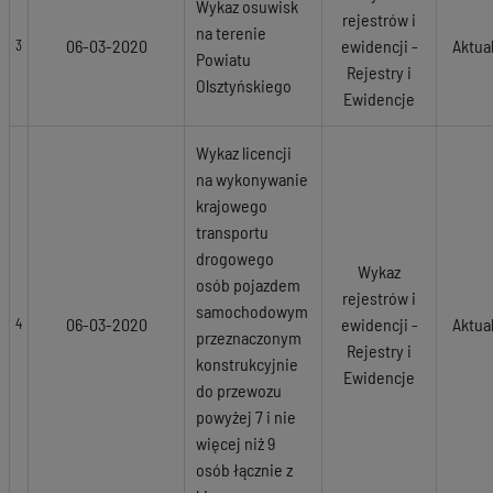
Wykaz osuwisk
rejestrów i
na terenie
06-03-2020
ewidencji -
Aktua
3
Powiatu
Rejestry i
Olsztyńskiego
Ewidencje
Wykaz licencji
na wykonywanie
krajowego
transportu
drogowego
Wykaz
osób pojazdem
rejestrów i
samochodowym
06-03-2020
ewidencji -
Aktua
4
przeznaczonym
Rejestry i
konstrukcyjnie
Ewidencje
do przewozu
powyżej 7 i nie
więcej niż 9
osób łącznie z