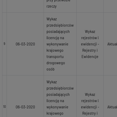
rzeczy
Wykaz
przedsiębiorców
posiadających
Wykaz
licencję na
rejestrów i
06-03-2020
wykonywanie
ewidencji -
Aktua
9
krajowego
Rejestry i
transportu
Ewidencje
drogowego
osób
Wykaz
przedsiębiorców
posiadających
Wykaz
licencję na
rejestrów i
06-03-2020
wykonywanie
ewidencji -
Aktua
10
krajowego
Rejestry i