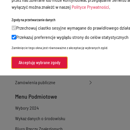
wyłączyć można znaleźć w naszej
Polityce Prywatności
.
Sprawy załatwiane w urzędzie
Sprawy załatwiane internetowo
Zgody na przetwarzanie danych
Przechowuj ciastko sesyjne wymagane do prawidłowego działa
Oświadczenia majątkowe
Przekazuj preferencje wyglądu strony do celów statystycznych
e-Puap/ e-Doręczenia
Zamknięcie tego okna jest równoważne z akceptację wybranych zgód.
Petycje
Praca
Akceptuję wybrane zgody
Akty prawne
Zamówienia publiczne
Menu Podmiotowe
Wybory 2024
Wykaz danych o środowisku
Biuro Rzeczy Znalezionych