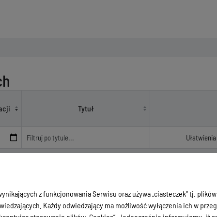
ch
b niesłyszących
acji
Tytuł
Brak wyników.
ynikających z funkcjonowania Serwisu oraz używa „ciasteczek” tj. plików
iedzających. Każdy odwiedzający ma możliwość wyłączenia ich w przegl
ceptując stosowanie plików „Cookies”. Jednocześnie informujemy, iż szc