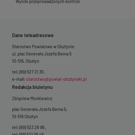
Wyniki przeprowadzonych kontroli
Dane teleadresowe
Starostwo Powiatowe w Olsztynie
ul. plac Generała Józefa Bema 5
10-516, Olsztyn
tel: (89) 527 21 30 ,
e-mail:
starostwo@powiat-olsztynski.pl
Redakcja biuletynu
Zbigniew Monkiewicz
plac Generała Józefa Bema 5,
10-516 Olsztyn
tel: (89) 523 28 96 ,
tel: (89) 521 05 46 ,