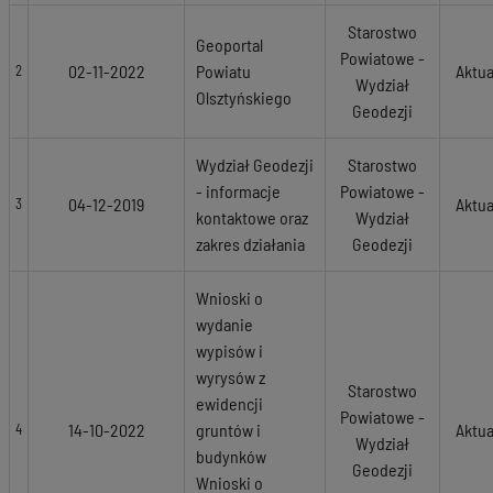
Starostwo
Geoportal
Powiatowe -
02-11-2022
Powiatu
Aktua
2
Wydział
Olsztyńskiego
Geodezji
Wydział Geodezji
Starostwo
- informacje
Powiatowe -
04-12-2019
Aktua
3
kontaktowe oraz
Wydział
zakres działania
Geodezji
Wnioski o
wydanie
wypisów i
wyrysów z
Starostwo
ewidencji
Powiatowe -
14-10-2022
gruntów i
Aktua
4
Wydział
budynków
Geodezji
Wnioski o