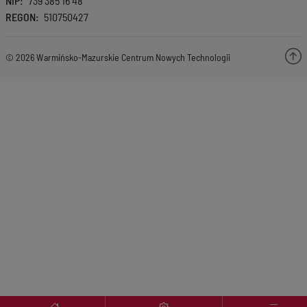
NIP
739 385 16 48
REGON
510750427
© 2026 Warmińsko-Mazurskie Centrum Nowych Technologii
Menu wyróżnione