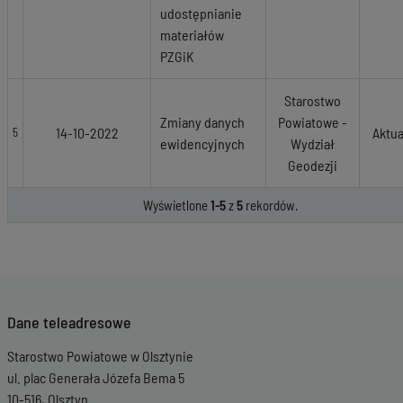
udostępnianie
materiałów
PZGiK
Starostwo
Zmiany danych
Powiatowe -
14-10-2022
Aktua
5
ewidencyjnych
Wydział
Geodezji
Wyświetlone
1-5
z
5
rekordów.
Dane teleadresowe
Starostwo Powiatowe w Olsztynie
ul. plac Generała Józefa Bema 5
10-516, Olsztyn