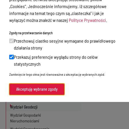
„Cookies”. Jednocześnie informujemy, iż szczegółowe
Audytor Wewnętrzny
informacje na temat tego czym są „ciasteczka” i jak je
Stanowisko ds. ochrony zdrowia
wyłączyć można znaleźć w naszej
Polityce Prywatności
.
Wieloosobowe stanowisko ds. kadr
Zgody na przetwarzanie danych
Wieloosobowe stanowisko ds. obsługi
Rady i Zarządu Powiatu
Przechowuj ciastko sesyjne wymagane do prawidłowego
Wieloosobowe stanowisko ds.
działania strony
promocji
Przekazuj preferencje wyglądu strony do celów
Wydział Bezpieczeństwa i Zarządzania
statystycznych
Kryzysowego
Zamknięcie tego okna jest równoważne z akceptację wybranych zgód.
Inspektor Ochrony Danych
Powiatowy Rzecznik Konsumentów
Akceptuję wybrane zgody
Wydział Budownictwa i Infrastruktury
Wydział Budżetu i Finansów
Wydział Geodezji
Wydział Gospodarki
Nieruchomościami
Wydział Gospodarowania