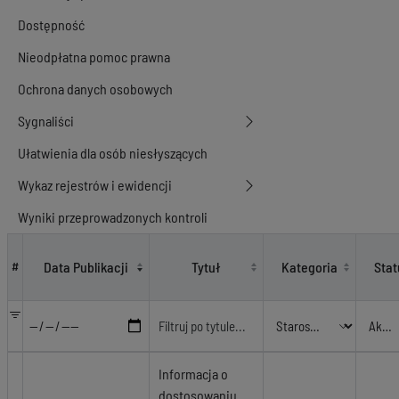
Dostępność
Nieodpłatna pomoc prawna
Ochrona danych osobowych
Sygnaliści
Ułatwienia dla osób niesłyszących
Wykaz rejestrów i ewidencji
Wyniki przeprowadzonych kontroli
Starostwo Powiatowe - Wydział Geodezji
Data Publikacji
Tytuł
Kategoria
Stat
#
Informacja o
dostosowaniu