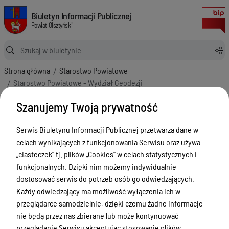
Starostwo Powiatowe - Wydział Geodezji
Biuletyn Informacji Publicznej Powiat Olsztyński
Biuletyn Informacji Publicznej
Powiat Olsztyński
Ścieżka powrotu
Strona główna
Starostwo Powiatowe
Starostwo Powiatowe - Wydział Geodezji
Starostwo Powiatowe - Wydział
Szanujemy Twoją prywatność
Geodezji
Menu Przedmiotowe
Serwis Biuletynu Informacji Publicznej przetwarza dane w
celach wynikających z funkcjonowania Serwisu oraz używa
Kontakt i telefony w urzędzie
„ciasteczek” tj. plików „Cookies” w celach statystycznych i
funkcjonalnych. Dzięki nim możemy indywidualnie
Ogłoszenia
dostosować serwis do potrzeb osób go odwiedzających.
Powiat Olsztyński
Każdy odwiedzający ma możliwość wyłączenia ich w
przeglądarce samodzielnie, dzięki czemu żadne informacje
Rada Powiatu
nie będą przez nas zbierane lub może kontynuować
Starostwo Powiatowe
przeglądanie Serwisu akceptując stosowanie plików