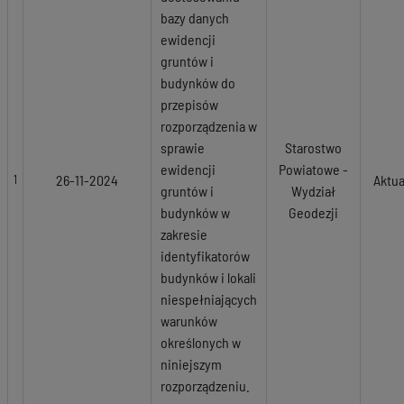
bazy danych
ewidencji
gruntów i
budynków do
przepisów
rozporządzenia w
sprawie
Starostwo
ewidencji
Powiatowe -
26-11-2024
Aktua
1
gruntów i
Wydział
budynków w
Geodezji
zakresie
identyfikatorów
budynków i lokali
niespełniających
warunków
określonych w
niniejszym
rozporządzeniu.