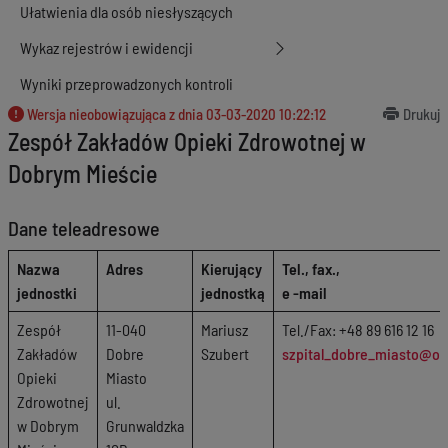
Ułatwienia dla osób niesłyszących
Wykaz rejestrów i ewidencji
Wyniki przeprowadzonych kontroli
Wersja nieobowiązująca z dnia
03-03-2020 10:22:12
Drukuj
Zespół Zakładów Opieki Zdrowotnej w
Dobrym Mieście
Dane teleadresowe
Nazwa
Adres
Kierujący
Tel., fax.,
jednostki
jednostką
e -mail
Zespół
11-040
Mariusz
Tel./Fax: +48 89 616 12 16
Zakładów
Dobre
Szubert
szpital_dobre_miasto@op
Opieki
Miasto
Zdrowotnej
ul.
w Dobrym
Grunwaldzka