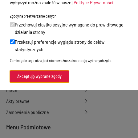
wyłączyć można znaleźć w naszej
Polityce Prywatności
.
Starostwo Powiatowe
Zbycie, użytkowanie wieczyste, najem,
Zgody na przetwarzanie danych
dzierżawa, użyczenie
Przechowuj ciastko sesyjne wymagane do prawidłowego
działania strony
Sprawy załatwiane w urzędzie
Przekazuj preferencje wyglądu strony do celów
Sprawy załatwiane internetowo
statystycznych
Oświadczenia majątkowe
Zamknięcie tego okna jest równoważne z akceptację wybranych zgód.
e-Puap/ e-Doręczenia
Akceptuję wybrane zgody
Petycje
Praca
Akty prawne
Zamówienia publiczne
Menu Podmiotowe