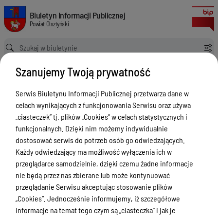
Zespół Zakładów Opieki Zdrowotnej w Dobrym Mieście
Biuletyn Informacji Publicznej Powiat Olsztyński
Biuletyn Informacji Publicznej
Powiat Olsztyński
Ścieżka powrotu
Strona główna
Powiat Olsztyński
Szanujemy Twoją prywatność
Powiat Olsztyński - Powiatowe osoby prawne
Zespół Zakładów Opieki Zdrowotnej w Dobrym Mieście
Serwis Biuletynu Informacji Publicznej przetwarza dane w
Powiat Olsztyński - Powiatowe
celach wynikających z funkcjonowania Serwisu oraz używa
osoby prawne
„ciasteczek” tj. plików „Cookies” w celach statystycznych i
funkcjonalnych. Dzięki nim możemy indywidualnie
Menu Przedmiotowe
dostosować serwis do potrzeb osób go odwiedzających.
Każdy odwiedzający ma możliwość wyłączenia ich w
Kontakt i telefony w urzędzie
przeglądarce samodzielnie, dzięki czemu żadne informacje
Ogłoszenia
nie będą przez nas zbierane lub może kontynuować
przeglądanie Serwisu akceptując stosowanie plików
Powiat Olsztyński
„Cookies”. Jednocześnie informujemy, iż szczegółowe
Rada Powiatu
informacje na temat tego czym są „ciasteczka” i jak je