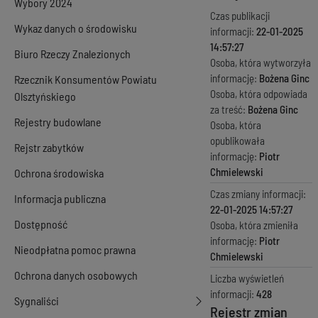
Wybory 2024
Czas publikacji
Wykaz danych o środowisku
informacji:
22-01-2025
14:57:27
Biuro Rzeczy Znalezionych
Osoba, która wytworzyła
informację:
Bożena Ginc
Rzecznik Konsumentów Powiatu
Osoba, która odpowiada
Olsztyńskiego
za treść:
Bożena Ginc
Rejestry budowlane
Osoba, która
opublikowała
Rejstr zabytków
informację:
Piotr
Chmielewski
Ochrona środowiska
Czas zmiany informacji:
Informacja publiczna
22-01-2025 14:57:27
Dostępność
Osoba, która zmieniła
informację:
Piotr
Nieodpłatna pomoc prawna
Chmielewski
Ochrona danych osobowych
Liczba wyświetleń
informacji:
428
Sygnaliści
Rejestr zmian