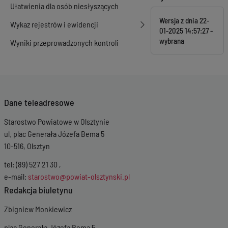
Ułatwienia dla osób niesłyszących
Wersja z dnia
22-
Wykaz rejestrów i ewidencji
01-2025 14:57:27
Wyniki przeprowadzonych kontroli
Dane teleadresowe
Starostwo Powiatowe w Olsztynie
ul. plac Generała Józefa Bema 5
10-516, Olsztyn
tel: (89) 527 21 30 ,
e-mail:
starostwo@powiat-olsztynski.pl
Redakcja biuletynu
Zbigniew Monkiewicz
plac Generała Józefa Bema 5,