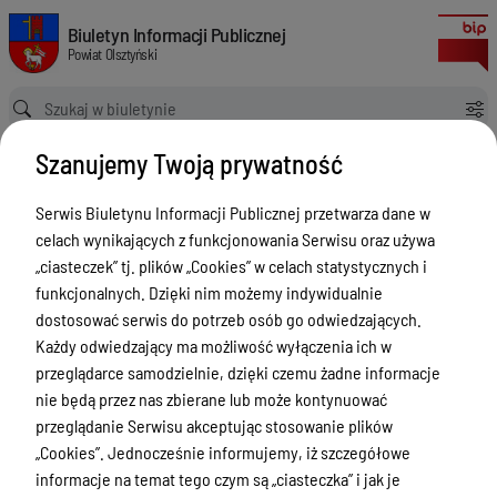
Wykaz głosowań na VII Sesji Rady Powiatu w Olsztynie w dniu 15 stycznia 
Biuletyn Informacji Publicznej Powiat Olsztyński
Biuletyn Informacji Publicznej
Powiat Olsztyński
Ścieżka powrotu
Strona główna
Rada Powiatu
Szanujemy Twoją prywatność
Rada Powiatu - Imienne wykazy głosowań
Wykaz głosowań na VII Sesji Rady Powiatu w Olsztynie w dniu 15 stycznia 2025 r.
Serwis Biuletynu Informacji Publicznej przetwarza dane w
Rada Powiatu - Imienne wykazy
celach wynikających z funkcjonowania Serwisu oraz używa
głosowań
„ciasteczek” tj. plików „Cookies” w celach statystycznych i
funkcjonalnych. Dzięki nim możemy indywidualnie
Menu Przedmiotowe
Wersja obowiązująca
dostosować serwis do potrzeb osób go odwiedzających.
z dnia
22-01-2025
Każdy odwiedzający ma możliwość wyłączenia ich w
Kontakt i telefony w urzędzie
14:57:27
przeglądarce samodzielnie, dzięki czemu żadne informacje
Drukuj
Ogłoszenia
nie będą przez nas zbierane lub może kontynuować
Wykaz
przeglądanie Serwisu akceptując stosowanie plików
Powiat Olsztyński
głosowań na
„Cookies”. Jednocześnie informujemy, iż szczegółowe
Rada Powiatu
informacje na temat tego czym są „ciasteczka” i jak je
VII Sesji Rady