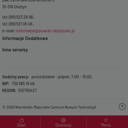
10-516 Olsztyn
tel: (89) 523 28 96 ,
tel: (89) 521 05 46 ,
e-mail:
informatyk@powiat-olsztynski.pl
Informacje Dodatkowe
Inne serwisy
Godziny pracy
poniedziałek - piątek: 7:00 - 15:00.
NIP
739 385 16 48
REGON
510750427
© 2026 Warmińsko-Mazurskie Centrum Nowych Technologii
Menu wyróżnione
Start
Dostosuj
Menu