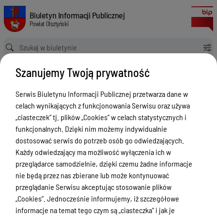
Wyniki otwartego konkursu ofert na realizację zadania publicznego z z
Biuletyn Informacji Publicznej Powiat Olsztyński
Biuletyn Informacji Publicznej
Powiat Olsztyński
Ścieżka powrotu
Strona główna
Ogłoszenia
Szanujemy Twoją prywatność
Wyniki otwartego konkursu ofert na realizację zadania publicznego z zakresu pomocy społecznej pod nazwą „Prowadzenie Środowiskowego Domu Samopomocy w Biskupcu w okresie 1 lipca 2026 r. – 31 grudnia 2030 r.”
Ogłoszenia
Serwis Biuletynu Informacji Publicznej przetwarza dane w
celach wynikających z funkcjonowania Serwisu oraz używa
Menu Przedmiotowe
„ciasteczek” tj. plików „Cookies” w celach statystycznych i
Kontakt i telefony w urzędzie
funkcjonalnych. Dzięki nim możemy indywidualnie
dostosować serwis do potrzeb osób go odwiedzających.
Ogłoszenia
Każdy odwiedzający ma możliwość wyłączenia ich w
Powiat Olsztyński
przeglądarce samodzielnie, dzięki czemu żadne informacje
nie będą przez nas zbierane lub może kontynuować
Rada Powiatu
przeglądanie Serwisu akceptując stosowanie plików
Starostwo Powiatowe
„Cookies”. Jednocześnie informujemy, iż szczegółowe
informacje na temat tego czym są „ciasteczka” i jak je
Zbycie, użytkowanie wieczyste, najem,