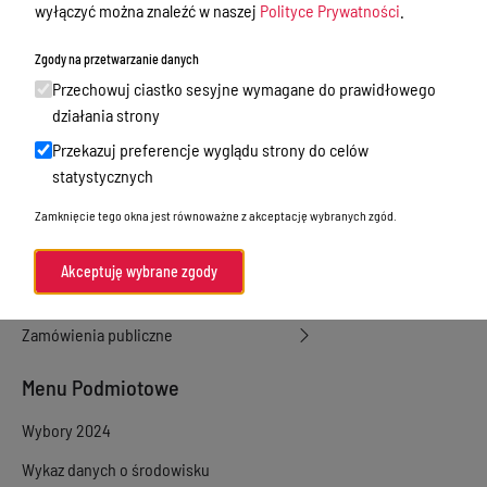
wyłączyć można znaleźć w naszej
Polityce Prywatności
.
dzierżawa, użyczenie
Sprawy załatwiane w urzędzie
Zgody na przetwarzanie danych
Przechowuj ciastko sesyjne wymagane do prawidłowego
Sprawy załatwiane internetowo
działania strony
Oświadczenia majątkowe
Przekazuj preferencje wyglądu strony do celów
statystycznych
e-Puap/ e-Doręczenia
Petycje
Zamknięcie tego okna jest równoważne z akceptację wybranych zgód.
Praca
Akceptuję wybrane zgody
Akty prawne
Zamówienia publiczne
Menu Podmiotowe
Wybory 2024
Wykaz danych o środowisku