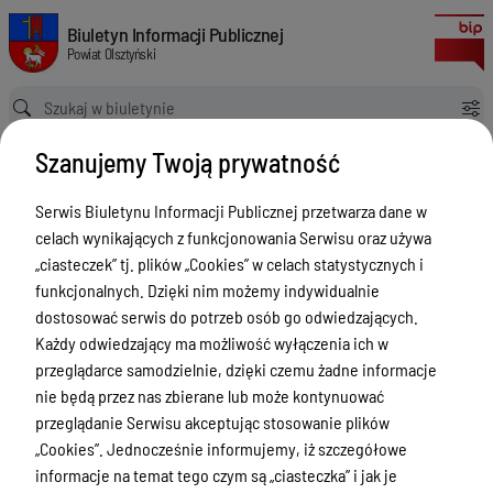
Uchwała w sprawie wprowadzenia zakazu używania jednostek pływającyc
Biuletyn Informacji Publicznej Powiat Olsztyński
Biuletyn Informacji Publicznej
Powiat Olsztyński
Ścieżka powrotu
Strona główna
Akty prawne
Szanujemy Twoją prywatność
Uchwała w sprawie wprowadzenia zakazu używania jednostek pływających z silnikami spalinowymi na niektórych akwenach wodnych powiatu olsztyńskiego
Akty prawne
Serwis Biuletynu Informacji Publicznej przetwarza dane w
celach wynikających z funkcjonowania Serwisu oraz używa
Menu Przedmiotowe
Wersja obowiązująca
„ciasteczek” tj. plików „Cookies” w celach statystycznych i
z dnia
26-06-2026
Kontakt i telefony w urzędzie
funkcjonalnych. Dzięki nim możemy indywidualnie
11:00:49
dostosować serwis do potrzeb osób go odwiedzających.
Drukuj
Ogłoszenia
Każdy odwiedzający ma możliwość wyłączenia ich w
Uchwała w
Powiat Olsztyński
przeglądarce samodzielnie, dzięki czemu żadne informacje
sprawie
nie będą przez nas zbierane lub może kontynuować
Rada Powiatu
wprowadzenia
przeglądanie Serwisu akceptując stosowanie plików
Starostwo Powiatowe
„Cookies”. Jednocześnie informujemy, iż szczegółowe
zakazu
informacje na temat tego czym są „ciasteczka” i jak je
używania
Zbycie, użytkowanie wieczyste, najem,