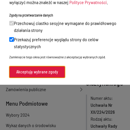
wyłączyć można znaleźć w naszej
Polityce Prywatności
.
dzierżawa, użyczenie
jednostek
Zgody na przetwarzanie danych
Sprawy załatwiane w urzędzie
pływających z
Przechowuj ciastko sesyjne wymagane do prawidłowego
silnikami
Sprawy załatwiane internetowo
działania strony
spalinowymi
Oświadczenia majątkowe
Przekazuj preferencje wyglądu strony do celów
na niektórych
statystycznych
e-Puap/ e-Doręczenia
akwenach
Zamknięcie tego okna jest równoważne z akceptację wybranych zgód.
Petycje
wodnych
Praca
Akceptuję wybrane zgody
powiatu
Akty prawne
olsztyńskiego
Zamówienia publiczne
Numer aktu
Menu Podmiotowe
Uchwała Nr
XX/224/2026
Wybory 2024
Rodzaj aktu
Wykaz danych o środowisku
Uchwały Rady