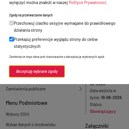
wyłączyć można znaleźć w naszej
Polityce Prywatności
.
dzierżawa, użyczenie
miesięcznego
Zgody na przetwarzanie danych
Sprawy załatwiane w urzędzie
Starosty
Przechowuj ciastko sesyjne wymagane do prawidłowego
Olsztyńskiego
Sprawy załatwiane internetowo
działania strony
Oświadczenia majątkowe
Przekazuj preferencje wyglądu strony do celów
Numer aktu
statystycznych
e-Puap/ e-Doręczenia
Uchwała Nr
XX/225/2026
Zamknięcie tego okna jest równoważne z akceptację wybranych zgód.
Petycje
Rodzaj aktu
Praca
Uchwały Rady
Akceptuję wybrane zgody
Data podjęcia
19-
Akty prawne
06-2026
Zamówienia publiczne
Data wejścia w
życie
19-06-2026
Menu Podmiotowe
Status
Obowiązujący
Wybory 2024
Wykaz danych o środowisku
Załączniki