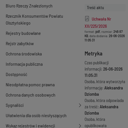
Biuro Rzeczy Znalezionych
Treść aktu
Rzecznik Konsumentów Powiatu
Uchwała Nr
Olsztyńskiego
XX/225/2026
format:
pdf
, rozmiar:
249.67
Rejestry budowlane
KB
, data dodania:
26-06-2026
11:05:31
Rejstr zabytków
Metryka
Ochrona środowiska
Czas publikacji
Informacja publiczna
informacji:
26-06-2026
Dostępność
11:05:31
Osoba, która wytworzyła
Nieodpłatna pomoc prawna
informację:
Aleksandra
Dziomba
Ochrona danych osobowych
Osoba, która odpowiada
Sygnaliści
za treść:
Aleksandra
Dziomba
Ułatwienia dla osób niesłyszących
Osoba, która
Wykaz rejestrów i ewidencji
opublikowała