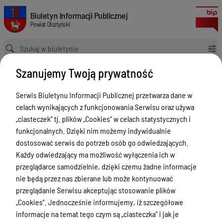
Uchwała w sprawie ustalenia wysokości wynagrodzenia miesięcznego St
Biuletyn Informacji Publicznej Powiat Olsztyński
Biuletyn Informacji Publicznej
Powiat Olsztyński
Ścieżka powrotu
Strona główna
Akty prawne
Szanujemy Twoją prywatność
Uchwała w sprawie ustalenia wysokości wynagrodzenia miesięcznego Starosty Olsztyńskiego
Akty prawne
Serwis Biuletynu Informacji Publicznej przetwarza dane w
celach wynikających z funkcjonowania Serwisu oraz używa
Menu Przedmiotowe
Wersja obowiązująca
„ciasteczek” tj. plików „Cookies” w celach statystycznych i
z dnia
26-06-2026
Kontakt i telefony w urzędzie
funkcjonalnych. Dzięki nim możemy indywidualnie
11:05:31
dostosować serwis do potrzeb osób go odwiedzających.
Drukuj
Ogłoszenia
Każdy odwiedzający ma możliwość wyłączenia ich w
Uchwała w
Powiat Olsztyński
przeglądarce samodzielnie, dzięki czemu żadne informacje
sprawie
nie będą przez nas zbierane lub może kontynuować
Rada Powiatu
ustalenia
przeglądanie Serwisu akceptując stosowanie plików
Starostwo Powiatowe
„Cookies”. Jednocześnie informujemy, iż szczegółowe
wysokości
informacje na temat tego czym są „ciasteczka” i jak je
wynagrodzenia
Zbycie, użytkowanie wieczyste, najem,