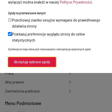
wyłączyć można znaleźć w naszej
Polityce Prywatności
.
Starostwo Powiatowe
Zbycie, użytkowanie wieczyste, najem,
Zgody na przetwarzanie danych
dzierżawa, użyczenie
Przechowuj ciastko sesyjne wymagane do prawidłowego
działania strony
Sprawy załatwiane w urzędzie
Przekazuj preferencje wyglądu strony do celów
Sprawy załatwiane internetowo
statystycznych
Oświadczenia majątkowe
Zamknięcie tego okna jest równoważne z akceptację wybranych zgód.
e-Puap/ e-Doręczenia
Akceptuję wybrane zgody
Petycje
Praca
Akty prawne
Zamówienia publiczne
Menu Podmiotowe