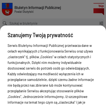
Wydział Geodezji - informacje kontaktowe oraz zakres działania
Biuletyn Informacji Publicznej Powiat Olsztyński
Biuletyn Informacji Publicznej
Powiat Olsztyński
Ścieżka powrotu
Strona główna
Starostwo Powiatowe
Szanujemy Twoją prywatność
Starostwo Powiatowe - Wydział Geodezji
Wydział Geodezji - informacje kontaktowe oraz zakres działania
Serwis Biuletynu Informacji Publicznej przetwarza dane w
Starostwo Powiatowe - Wydział
celach wynikających z funkcjonowania Serwisu oraz używa
Geodezji
„ciasteczek” tj. plików „Cookies” w celach statystycznych i
funkcjonalnych. Dzięki nim możemy indywidualnie
Menu Przedmiotowe
dostosować serwis do potrzeb osób go odwiedzających.
Każdy odwiedzający ma możliwość wyłączenia ich w
Kontakt i telefony w urzędzie
przeglądarce samodzielnie, dzięki czemu żadne informacje
Ogłoszenia
nie będą przez nas zbierane lub może kontynuować
przeglądanie Serwisu akceptując stosowanie plików
Powiat Olsztyński
„Cookies”. Jednocześnie informujemy, iż szczegółowe
Rada Powiatu
informacje na temat tego czym są „ciasteczka” i jak je