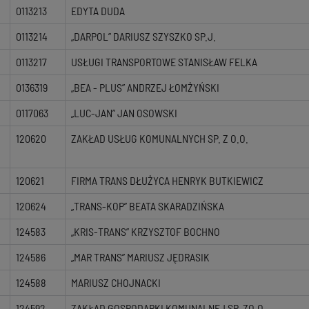
0113213
EDYTA DUDA
0113214
„DARPOL” DARIUSZ SZYSZKO SP.J.
0113217
USŁUGI TRANSPORTOWE STANISŁAW FELKA
0136319
„BEA - PLUS” ANDRZEJ ŁOMŻYŃSKI
0117063
„LUC-JAN” JAN OSOWSKI
120620
ZAKŁAD USŁUG KOMUNALNYCH SP. Z O.O.
120621
FIRMA TRANS DŁUŻYCA HENRYK BUTKIEWICZ
120624
„TRANS-KOP” BEATA SKARADZIŃSKA
124583
„KRIS-TRANS” KRZYSZTOF BOCHNO
124586
„MAR TRANS” MARIUSZ JĘDRASIK
124588
MARIUSZ CHOJNACKI
124592
ZAKŁAD GOSPODARKI KOMUNALNEJ SP. ZO.O.