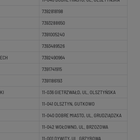
7392818198
7393288650
7391005240
7393489526
RECH
7392490964
7391741915
7391186193
KI
11-036 GIETRZWAŁD, UL. OLSZTYŃSKA
11-041 OLSZTYN, GUTKOWO
11-040 DOBRE MIASTO, UL. GRUDZIĄDZKA
11-042 WOŁOWNO, UL. BRZOZOWA
11-001 DYWITY, UL. GRZYBOWA