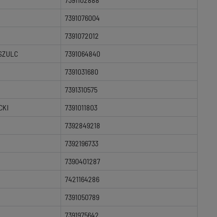
7391076004
7391072012
SZULC
7391064840
7391031680
7391310575
CKI
7391011803
7392849218
7392196733
7390401287
7421164286
7391050789
7391975642