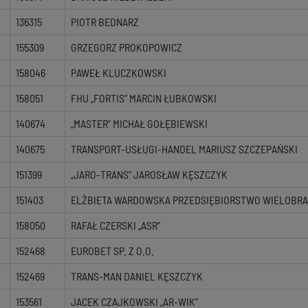
136315
PIOTR BEDNARZ
155309
GRZEGORZ PROKOPOWICZ
158046
PAWEŁ KLUCZKOWSKI
158051
FHU „FORTIS” MARCIN ŁUBKOWSKI
140674
„MASTER” MICHAŁ GOŁĘBIEWSKI
140675
TRANSPORT-USŁUGI-HANDEL MARIUSZ SZCZEPAŃSKI
151399
„JARO-TRANS” JAROSŁAW KĘSZCZYK
151403
ELŻBIETA WARDOWSKA PRZEDSIĘBIORSTWO WIELOBR
158050
RAFAŁ CZERSKI „ASR”
152468
EUROBET SP. Z O.O.
152469
TRANS-MAN DANIEL KĘSZCZYK
153561
JACEK CZAJKOWSKI „AR-WIK”