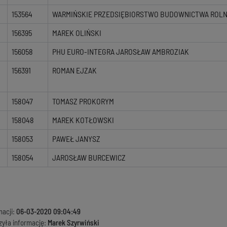
153564
WARMIŃSKIE PRZEDSIĘBIORSTWO BUDOWNICTWA ROLNIC
156395
MAREK OLIŃSKI
156058
PHU EURO-INTEGRA JAROSŁAW AMBROZIAK
156391
ROMAN EJZAK
158047
TOMASZ PROKORYM
158048
MAREK KOTŁOWSKI
158053
PAWEŁ JANYSZ
158054
JAROSŁAW BURCEWICZ
macji:
06-03-2020 09:04:49
zyła informację:
Marek Szyrwiński