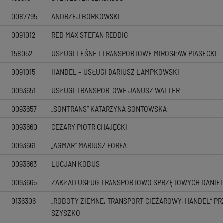
0087795
ANDRZEJ BORKOWSKI
0091012
RED MAX STEFAN REDDIG
158052
USŁUGI LEŚNE I TRANSPORTOWE MIROSŁAW PIASECKI
0091015
HANDEL – USŁUGI DARIUSZ LAMPKOWSKI
0093651
USŁUGI TRANSPORTOWE JANUSZ WALTER
0093657
„SONTRANS” KATARZYNA SONTOWSKA
0093660
CEZARY PIOTR CHAJĘCKI
0093661
„AGMAR” MARIUSZ FORFA
0093663
LUCJAN KOBUS
0093665
ZAKŁAD USŁUG TRANSPORTOWO SPRZĘTOWYCH DANIEL
0136306
„ROBOTY ZIEMNE, TRANSPORT CIĘŻAROWY, HANDEL” P
SZYSZKO