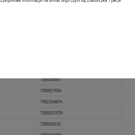
7391007902
7391088409
7391354236
7391056958
7390502864
7391028146
7392145061
7391008971
7391827634
7392349674
7390207579
7391018231
7391102888