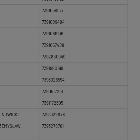
7391058153
7391089484
7391089136
7391067488
7392880949
7391980198
7393026594
7390517251
7391172305
 NOWICKI
7393322878
RZEMYSŁAW
7393278781