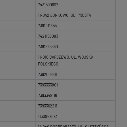
7431590607
11-042 JONKOWO, UL. PROSTA
7391011855
7421150083
7391523360
11-010 BARCZEWO, UL. WOJSKA
POLSKIEGO
7392069911
7393333801
7393348116
7393362211
1130897673
11-040 DOBRE MIASTO, UL. OLSZTYŃSKA