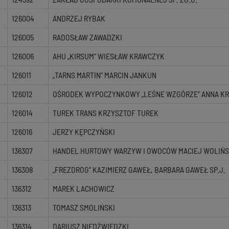
126004
ANDRZEJ RYBAK
126005
RADOSŁAW ZAWADZKI
126006
AHU „KIRSUM” WIESŁAW KRAWCZYK
126011
„TARNS MARTIN” MARCIN JANKUN
126012
OŚRODEK WYPOCZYNKOWY „LEŚNE WZGÓRZE” ANNA K
126014
TUREK TRANS KRZYSZTOF TUREK
126016
JERZY KĘPCZYŃSKI
136307
HANDEL HURTOWY WARZYW I OWOCÓW MACIEJ WOLIŃS
136308
„FREZDROG” KAZIMIERZ GAWEŁ, BARBARA GAWEŁ SP.J.
136312
MAREK LACHOWICZ
136313
TOMASZ SMOLIŃSKI
136314
DARIUSZ NIEDŹWIEDZKI