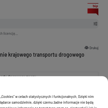
portu drogowego rzeczy
Drukuj
anie krajowego transportu drogowego
portu drogowego rzeczy
NIP
 „Cookies” w celach statystycznych i funkcjonalnych. Dzięki nim
7391466478
ądarce samodzielnie, dzięki czemu żadne informacje nie będą
zegółowe informacje na temat tego czym są „ciasteczka” i jak je