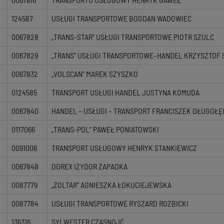
124587
USŁUGI TRANSPORTOWE BOGDAN WADOWIEC
0067828
„TRANS-STAR” USŁUGI TRANSPORTOWE PIOTR SZULC
0067829
„TRANS” USŁUGI TRANSPORTOWE–HANDEL KRZYSZTOF 
0067832
„VOLSCAN” MAREK SZYSZKO
0124585
TRANSPORT USŁUGI HANDEL JUSTYNA KOMUDA
0067840
HANDEL – USŁUGI – TRANSPORT FRANCISZEK DŁUGOŁĘ
0117066
„TRANS-POL” PAWEŁ PONIATOWSKI
0091006
TRANSPORT USŁUGOWY HENRYK STANKIEWICZ
0067848
DOREX IZYDOR ZAPADKA
0087779
„ZOLTAR” AGNIESZKA ŁOKUCIEJEWSKA
0087784
USŁUGI TRANSPORTOWE RYSZARD ROZBICKI
136316
SYLWESTER CZASNOJĆ