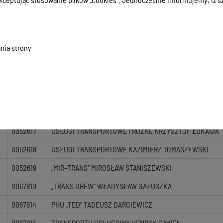
0031790
USŁUGI TRANSPORTOWE, HANDEL JÓZEF GAWRYŚ
0117064
MIROSŁAW GODLEWSKI
0052603
„JANUSZEWSCY” JOLANTA JANUSZEWSKA
nia strony
0052604
„JANUSZEWSCY” WALDEMAR JANUSZEWSKI
0052607
USŁUGI TRANSPORTOWE, DARIUSZ PIÓRKOWSKI
0052612
MAREK JAKUBIAK
0052616
USŁUGI TRANSPORTOWE ANDRZEJ RYBKA
0052617
USŁUGI TRANSPORTOWE I RÓŻNE KRZYSZTOF ŁUKASIK
0052618
USŁUGI TRANSPORTOWE KAZIMIERZ TOMASZEWSKI
0052619
„MIR-TRANS” MIROSŁAW STANISZEWSKI
0067810
„TRANS DREW” WŁADYSŁAW GAŁUSZKA
0067814
PHU „TED” TADEUSZ DARGIEWICZ
0067816
TRANSPORTU USŁUGOWY HENRYK GAWEŁ