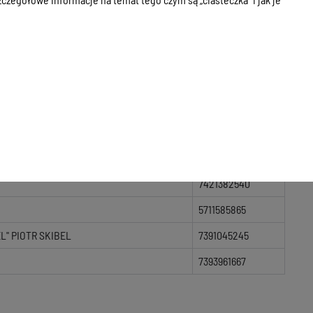
IL ANASIŃSKI
7393450122
7392819312
7393254697
7391066862
8441886474
7392982963
7393270271
7421382540
5711585865
" PIOTR SKIBEL
7391045245
7393961667