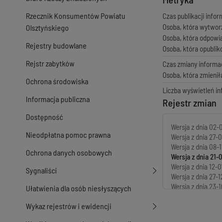
Rzecznik Konsumentów Powiatu
Czas publikacji infor
Osoba, która wytwor
Olsztyńskiego
Osoba, która odpowi
Rejestry budowlane
Osoba, która opubli
Rejstr zabytków
Czas zmiany informac
Osoba, która zmienił
Ochrona środowiska
Liczba wyświetleń in
Informacja publiczna
Rejestr zmian
Dostępność
Wersja z dnia
02-0
Nieodpłatna pomoc prawna
Wersja z dnia
27-0
Wersja z dnia
08-1
Ochrona danych osobowych
Wersja z dnia
21-
Wersja z dnia
12-0
Sygnaliści
Wersja z dnia
27-1
Wersja z dnia
23-1
Ułatwienia dla osób niesłyszących
Wersja z dnia
23-1
Wykaz rejestrów i ewidencji
Wersja z dnia
04-1
Wersja z dnia
28-0