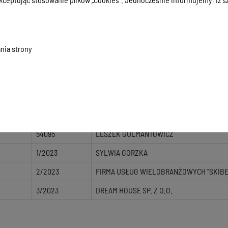
1/2015
HANDEL, TRANSPORT, BUDOWNICTWO KAM
2/2015
EUROBUS, TOMASZ FRANCZAK
2/2016
WAGNER TRANSPORT - MONIKA WAGNER
nia strony
1/2019
FUH ITER-BUS ANDRZEJ ARGALSKI
2/2019
TRANS-KOP ZBIGNIEW JANUSZKO
1/2021
MARCIN OLKOWSKI
2/2021
EWELINA OLKOWSKA
54095
LESZEK GULMANTOWICZ
1/2023
SYLWIA GORZKA
2/2023
FIRMA USŁUG WIELOBRANŻOWYCH "SKIBEL
3/2023
DREAM HOUSE SP. Z O.O.