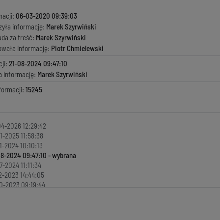
macji:
06-03-2020 09:39:03
zyła informację:
Marek Szyrwiński
ada za treść:
Marek Szyrwiński
kowała informację:
Piotr Chmielewski
ji:
21-08-2024 09:47:10
a informację:
Marek Szyrwiński
formacji:
15245
4-2026 12:29:42
1-2025 11:58:38
1-2024 10:10:13
08-2024 09:47:10
7-2024 11:11:34
2-2023 14:44:05
0-2023 09:19:44
0-2023 09:18:39
0-2023 09:32:19
3-2023 12:04:38