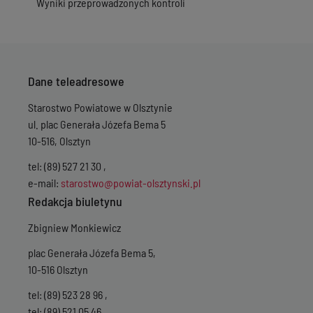
Wyniki przeprowadzonych kontroli
Wersja z dnia
10-0
Wersja z dnia
10-0
Wersja z dnia
13-0
Wersja z dnia
21-0
Wersja z dnia
21-0
Wersja z dnia
22-0
Dane teleadresowe
Wersja z dnia
06-
Starostwo Powiatowe w Olsztynie
ul. plac Generała Józefa Bema 5
10-516, Olsztyn
tel: (89) 527 21 30 ,
e-mail:
starostwo@powiat-olsztynski.pl
Redakcja biuletynu
Zbigniew Monkiewicz
plac Generała Józefa Bema 5,
10-516 Olsztyn
tel: (89) 523 28 96 ,
tel: (89) 521 05 46 ,