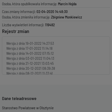
Osoba, która opublikowała informację:
Marcin Hojda
Czas zmiany informacji:
02-04-2020 14:48:30
Osoba, która zmieniła informację:
Zbigniew Monkiewicz
Liczba wyświetleń informacji:
119482
Rejestr zmian
Wersja z dnia
19-01-2022 14:27:53
Wersja z dnia
17-01-2022 11:14:18
Wersja z dnia
14-01-2022 07:15:12
Wersja z dnia
03-01-2022 11:04:13
Wersja z dnia
21-12-2021 13:03:45
Wersja z dnia
20-12-2021 08:39:38
Wersja z dnia
08-12-2021 11:37:41
Wersja z dnia
06-12-2021 12:37:27
Wersja z dnia
02-12-2021 10:44:37
Wersja z dnia
29-11-2021 09:23:56
Wersja z dnia
25-11-2021 11:45:19
Dane teleadresowe
Wersja z dnia
19-11-2021 07:13:42
Wersja z dnia
17-11-2021 14:33:22
Starostwo Powiatowe w Olsztynie
Wersja z dnia
10-11-2021 13:01:50