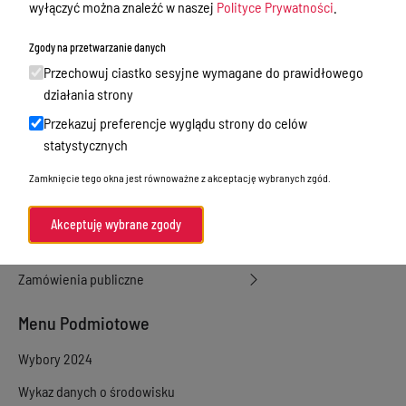
wyłączyć można znaleźć w naszej
Polityce Prywatności
.
dzierżawa, użyczenie
Zgody na przetwarzanie danych
Sprawy załatwiane w urzędzie
Przechowuj ciastko sesyjne wymagane do prawidłowego
Sprawy załatwiane internetowo
działania strony
Oświadczenia majątkowe
Przekazuj preferencje wyglądu strony do celów
statystycznych
e-Puap/ e-Doręczenia
Zamknięcie tego okna jest równoważne z akceptację wybranych zgód.
Petycje
Praca
Akceptuję wybrane zgody
Akty prawne
Zamówienia publiczne
Menu Podmiotowe
Wybory 2024
Wykaz danych o środowisku