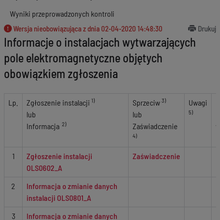
Wyniki przeprowadzonych kontroli
Wersja nieobowiązująca z dnia
02-04-2020 14:48:30
Drukuj
Informacje o instalacjach wytwarzających
pole elektromagnetyczne objętych
obowiązkiem zgłoszenia
1)
3)
Lp.
Zgłoszenie instalacji
Sprzeciw
Uwagi
O
5)
lub
lub
n
2)
Informacja
Zaświadczenie
w
4)
u
1
Zgłoszenie instalacji
Zaświadczenie
OLS0602_A
2
Informacja o zmianie danych
instalacji OLS0801_A
3
Informacja o zmianie danych