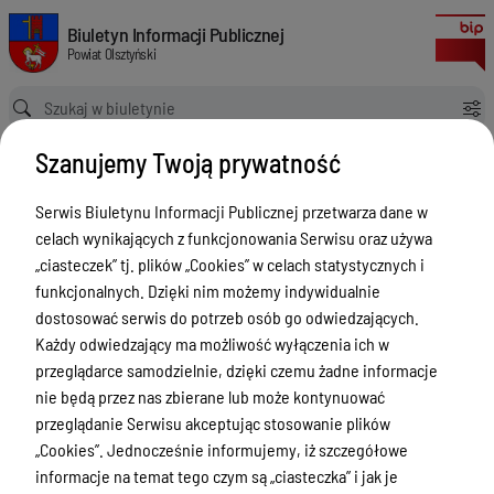
Informacje o instalacjach wytwarzających pole elektromagnetyczne obj
Biuletyn Informacji Publicznej Powiat Olsztyński
Biuletyn Informacji Publicznej
Powiat Olsztyński
Ścieżka powrotu
Strona główna
Ochrona środowiska BK
Szanujemy Twoją prywatność
Informacje o instalacjach wytwarzających pole elektromagnetyczne objętych obowiązkiem zgłoszenia
Ochrona środowiska BK
Serwis Biuletynu Informacji Publicznej przetwarza dane w
celach wynikających z funkcjonowania Serwisu oraz używa
Menu Przedmiotowe
„ciasteczek” tj. plików „Cookies” w celach statystycznych i
Kontakt i telefony w urzędzie
funkcjonalnych. Dzięki nim możemy indywidualnie
dostosować serwis do potrzeb osób go odwiedzających.
Ogłoszenia
Każdy odwiedzający ma możliwość wyłączenia ich w
Powiat Olsztyński
przeglądarce samodzielnie, dzięki czemu żadne informacje
nie będą przez nas zbierane lub może kontynuować
Rada Powiatu
przeglądanie Serwisu akceptując stosowanie plików
Starostwo Powiatowe
„Cookies”. Jednocześnie informujemy, iż szczegółowe
informacje na temat tego czym są „ciasteczka” i jak je
Zbycie, użytkowanie wieczyste, najem,