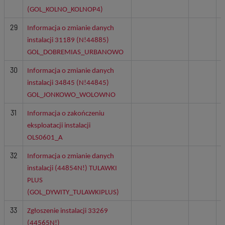
(GOL_KOLNO_KOLNOP4)
29
Informacja o zmianie danych
instalacji 31189 (N!44885)
GOL_DOBREMIAS_URBANOWO
30
Informacja o zmianie danych
instalacji 34845 (N!44845)
GOL_JONKOWO_WOLOWNO
31
Informacja o zakończeniu
eksploatacji instalacji
OLS0601_A
32
Informacja o zmianie danych
instalacji (44854N!) TULAWKI
PLUS
(GOL_DYWITY_TULAWKIPLUS)
33
Zgłoszenie instalacji 33269
(44565N!)