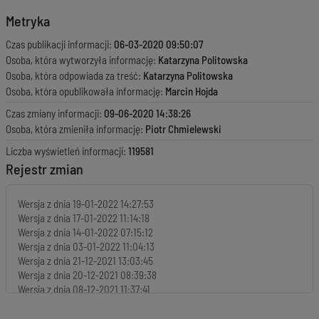
Metryka
Czas publikacji informacji:
06-03-2020 09:50:07
Osoba, która wytworzyła informację:
Katarzyna Politowska
Osoba, która odpowiada za treść:
Katarzyna Politowska
Osoba, która opublikowała informację:
Marcin Hojda
Czas zmiany informacji:
09-06-2020 14:38:26
Osoba, która zmieniła informację:
Piotr Chmielewski
Liczba wyświetleń informacji:
119581
Rejestr zmian
Wersja z dnia
19-01-2022 14:27:53
Wersja z dnia
17-01-2022 11:14:18
Wersja z dnia
14-01-2022 07:15:12
Wersja z dnia
03-01-2022 11:04:13
Wersja z dnia
21-12-2021 13:03:45
Wersja z dnia
20-12-2021 08:39:38
Wersja z dnia
08-12-2021 11:37:41
Wersja z dnia
06-12-2021 12:37:27
Wersja z dnia
02-12-2021 10:44:37