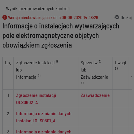
Wyniki przeprowadzonych kontroli
Wersja nieobowiązująca z dnia
09-06-2020 14:38:26
Drukuj
Informacje o instalacjach wytwarzających
pole elektromagnetyczne objętych
obowiązkiem zgłoszenia
1)
3)
Lp.
Zgłoszenie instalacji
Sprzeciw
Uwagi
O
5)
lub
lub
n
2)
Informacja
Zaświadczenie
w
4)
u
1
Zgłoszenie instalacji
Zaświadczenie
OLS0602_A
2
Informacja o zmianie danych
instalacji OLS0801_A
3
Informacja o zmianie danych