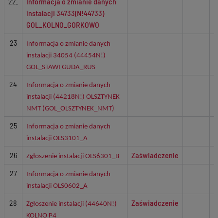
22.
Informacja o zmianie danych
instalacji 34733(N!44733)
GOL_KOLNO_GORKOWO
23
Informacja o zmianie danych
instalacji 34054 (44454N!)
GOL_STAWI GUDA_RUS
24
Informacja o zmianie danych
instalacji (44218N!) OLSZTYNEK
NMT (GOL_OLSZTYNEK_NMT)
25
Informacja o zmianie danych
instalacji OLS3101_A
26
Zaświadczenie
Zgłoszenie instalacji OLS6301_B
27
Informacja o zmianie danych
instalacji OLS0602_A
28
Zaświadczenie
Zgłoszenie instalacji (44640N!)
KOLNO P4