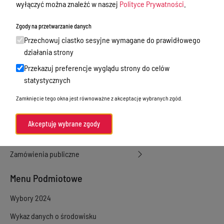
wyłączyć można znaleźć w naszej
Polityce Prywatności
.
dzierżawa, użyczenie
Zgody na przetwarzanie danych
Sprawy załatwiane w urzędzie
Przechowuj ciastko sesyjne wymagane do prawidłowego
Sprawy załatwiane internetowo
działania strony
Oświadczenia majątkowe
Przekazuj preferencje wyglądu strony do celów
statystycznych
e-Puap/ e-Doręczenia
Zamknięcie tego okna jest równoważne z akceptację wybranych zgód.
Petycje
Praca
Akceptuję wybrane zgody
Akty prawne
Zamówienia publiczne
Menu Podmiotowe
Wybory 2024
Wykaz danych o środowisku