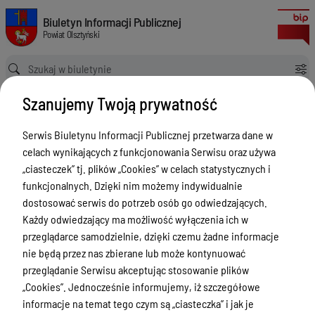
Informacje o instalacjach wytwarzających pole elektromagnetyczne obj
Biuletyn Informacji Publicznej Powiat Olsztyński
Biuletyn Informacji Publicznej
Powiat Olsztyński
Ścieżka powrotu
Strona główna
Ochrona środowiska BK
Szanujemy Twoją prywatność
Informacje o instalacjach wytwarzających pole elektromagnetyczne objętych obowiązkiem zgłoszenia
Ochrona środowiska BK
Serwis Biuletynu Informacji Publicznej przetwarza dane w
celach wynikających z funkcjonowania Serwisu oraz używa
Menu Przedmiotowe
„ciasteczek” tj. plików „Cookies” w celach statystycznych i
Kontakt i telefony w urzędzie
funkcjonalnych. Dzięki nim możemy indywidualnie
dostosować serwis do potrzeb osób go odwiedzających.
Ogłoszenia
Każdy odwiedzający ma możliwość wyłączenia ich w
Powiat Olsztyński
przeglądarce samodzielnie, dzięki czemu żadne informacje
nie będą przez nas zbierane lub może kontynuować
Rada Powiatu
przeglądanie Serwisu akceptując stosowanie plików
Starostwo Powiatowe
„Cookies”. Jednocześnie informujemy, iż szczegółowe
informacje na temat tego czym są „ciasteczka” i jak je
Zbycie, użytkowanie wieczyste, najem,