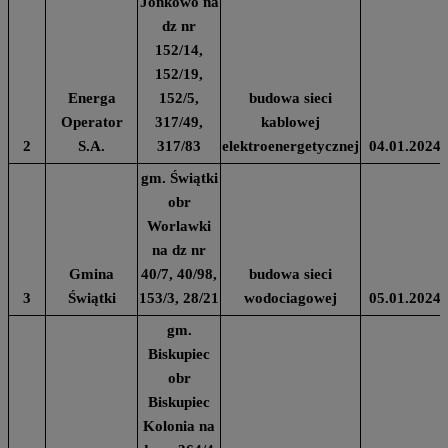
Jonkowo na
dz nr
152/14,
152/19,
Energa
152/5,
budowa sieci
Operator
317/49,
kablowej
2
S.A.
317/83
elektroenergetycznej
04.01.2024
gm. Świątki
obr
Worlawki
na dz nr
Gmina
40/7, 40/98,
budowa sieci
3
Świątki
153/3, 28/21
wodociagowej
05.01.2024
gm.
Biskupiec
obr
Biskupiec
Kolonia na