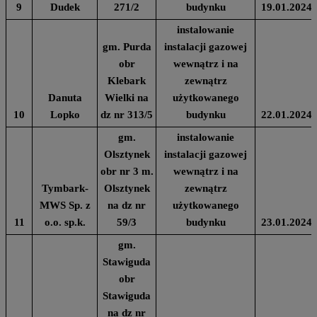
9
Dudek
271/2
budynku
19.01.2024
instalowanie
gm. Purda
instalacji gazowej
obr
wewnątrz i na
Klebark
zewnątrz
Danuta
Wielki na
użytkowanego
10
Lopko
dz nr 313/5
budynku
22.01.2024
gm.
instalowanie
Olsztynek
instalacji gazowej
obr nr 3 m.
wewnątrz i na
Tymbark-
Olsztynek
zewnątrz
MWS Sp. z
na dz nr
użytkowanego
11
o.o. sp.k.
59/3
budynku
23.01.2024
gm.
Stawiguda
obr
Stawiguda
na dz nr