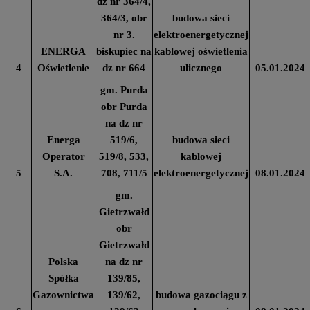
dz nr 364/4,
364/3, obr
budowa sieci
nr 3.
elektroenergetycznej
ENERGA
biskupiec na
kablowej oświetlenia
4
Oświetlenie
dz nr 664
ulicznego
05.01.2024
gm. Purda
obr Purda
na dz nr
Energa
519/6,
budowa sieci
Operator
519/8, 533,
kablowej
5
S.A.
708, 711/5
elektroenergetycznej
08.01.2024
gm.
Gietrzwałd
obr
Gietrzwałd
Polska
na dz nr
Spółka
139/85,
Gazownictwa
139/62,
budowa gazociągu z