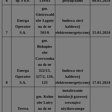
6
sp. z o.o.
139/63
przyłączami
08.01.2024
gm.
Gietrzwałd
Energa
obr Łęguty
budowa sieci
Operator
na dz nr
kablowej
7
S.A.
501/6
elektroenergetycznej
15.01.2024
gm.
Biskupiec
obr
Czerwonka
na dz nr
Energa
322/13,
budowa sieci
Operator
327/2, 126,
kablowej
8
S.A.
125
elektroenergetycznej
17.01.2024
instalowanie
gm. Kolno
instalacji gazowej
obr Lutry
wewnątrz
Teresa
na dz nr
użytkowanego