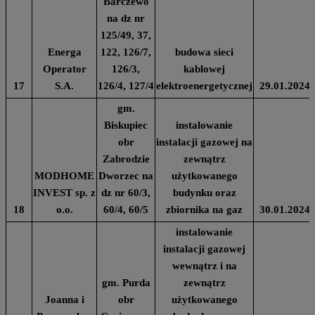
Barczewo
na dz nr
125/49, 37,
Energa
122, 126/7,
budowa sieci
Operator
126/3,
kablowej
17
S.A.
126/4, 127/4
elektroenergetycznej
29.01.2024
gm.
Biskupiec
instalowanie
obr
instalacji gazowej na
Zabrodzie
zewnątrz
MODHOME
Dworzec na
użytkowanego
INVEST sp. z
dz nr 60/3,
budynku oraz
18
o.o.
60/4, 60/5
zbiornika na gaz
30.01.2024
instalowanie
instalacji gazowej
wewnątrz i na
gm. Purda
zewnątrz
Joanna i
obr
użytkowanego