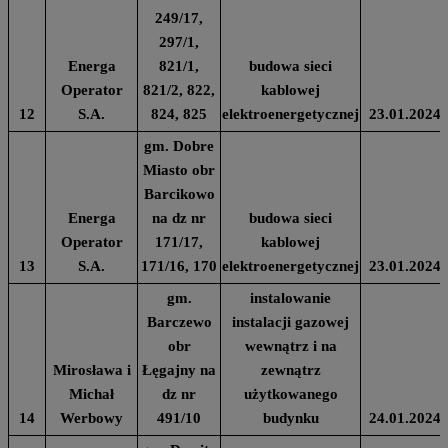
249/17,
297/1,
Energa
821/1,
budowa sieci
Operator
821/2, 822,
kablowej
12
S.A.
824, 825
elektroenergetycznej
23.01.2024
gm. Dobre
Miasto obr
Barcikowo
Energa
na dz nr
budowa sieci
Operator
171/17,
kablowej
13
S.A.
171/16, 170
elektroenergetycznej
23.01.2024
gm.
instalowanie
Barczewo
instalacji gazowej
obr
wewnątrz i na
Mirosława i
Łęgajny na
zewnątrz
Michał
dz nr
użytkowanego
14
Werbowy
491/10
budynku
24.01.2024