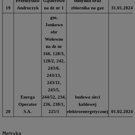
Przemysław
Gąsiorowo
budynku oraz
19
Andruczyk
na dz nr 1
zbiornika na gaz
31.01.2024
gm.
Jonkowo
obr
Wołowno
na dz nr
166, 128/3,
128/2, 242,
243/6,
243/13,
243/11,
243/5,
Energa
244/52, 234,
budowa sieci
Operator
236, 238/1,
kablowej
20
S.A.
225/1
elektroenergetycznej
01.02.2024
Metryka