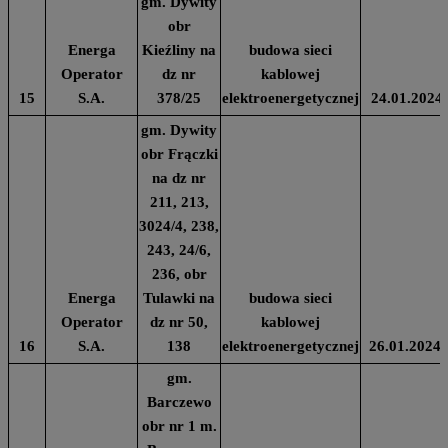
gm. Dywity
obr
Energa
Kieźliny na
budowa sieci
Operator
dz nr
kablowej
15
S.A.
378/25
elektroenergetycznej
24.01.2024
gm. Dywity
obr Frączki
na dz nr
211, 213,
3024/4, 238,
243, 24/6,
236, obr
Energa
Tulawki na
budowa sieci
Operator
dz nr 50,
kablowej
16
S.A.
138
elektroenergetycznej
26.01.2024
gm.
Barczewo
obr nr 1 m.