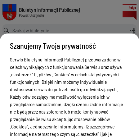
Zgłoszenia budowy 2024
Biuletyn Informacji Publicznej Powiat Olsztyński
Biuletyn Informacji Publicznej
Powiat Olsztyński
Ścieżka powrotu
Strona główna
Rejestry budowlane
Zgłoszenia budowy 2024
Szanujemy Twoją prywatność
Rejestry budowlane
Serwis Biuletynu Informacji Publicznej przetwarza dane w
Menu Przedmiotowe
celach wynikających z funkcjonowania Serwisu oraz używa
Kontakt i telefony w urzędzie
„ciasteczek” tj. plików „Cookies” w celach statystycznych i
funkcjonalnych. Dzięki nim możemy indywidualnie
Ogłoszenia
dostosować serwis do potrzeb osób go odwiedzających.
Powiat Olsztyński
Każdy odwiedzający ma możliwość wyłączenia ich w
przeglądarce samodzielnie, dzięki czemu żadne informacje
Rada Powiatu
nie będą przez nas zbierane lub może kontynuować
Starostwo Powiatowe
przeglądanie Serwisu akceptując stosowanie plików
„Cookies”. Jednocześnie informujemy, iż szczegółowe
Zbycie, użytkowanie wieczyste, najem,
informacje na temat tego czym są „ciasteczka” i jak je
dzierżawa, użyczenie