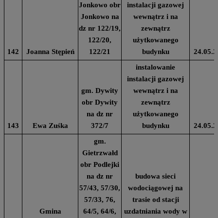
Jonkowo obr
instalacji gazowej
Jonkowo na
wewnątrz i na
dz nr 122/19,
zewnątrz
122/20,
użytkowanego
142
Joanna Stępień
122/21
budynku
24.05.2
instalowanie
instalacji gazowej
gm. Dywity
wewnątrz i na
obr Dywity
zewnątrz
na dz nr
użytkowanego
143
Ewa Zuśka
372/7
budynku
24.05.2
gm.
Gietrzwałd
obr Podlejki
na dz nr
budowa sieci
57/43, 57/30,
wodociągowej na
57/33, 76,
trasie od stacji
Gmina
64/5, 64/6,
uzdatniania wody w