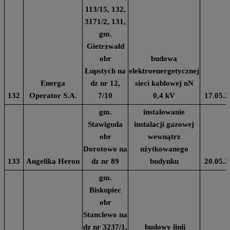
113/15, 132,
3171/2, 131,
gm.
Gietrzwałd
obr
budowa
Łupstych na
elektroenergetycznej
Energa
dz nr 12,
sieci kablowej nN
132
Operator S.A.
7/10
0,4 kV
17.05.2
gm.
instalowanie
Stawiguda
instalacji gazowej
obr
wewnątrz
Dorotowo na
użytkowanego
133
Angelika Heron
dz nr 89
budynku
20.05.2
gm.
Biskupiec
obr
Stanclewo na
dz nr 3237/1,
budowy linii