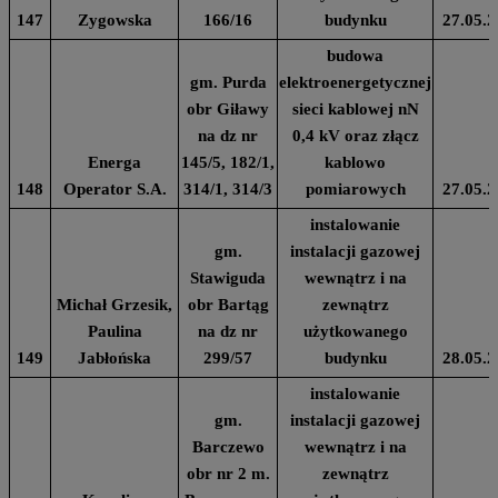
147
Zygowska
166/16
budynku
27.05.2
budowa
gm. Purda
elektroenergetycznej
obr Giławy
sieci kablowej nN
na dz nr
0,4 kV oraz złącz
Energa
145/5, 182/1,
kablowo
148
Operator S.A.
314/1, 314/3
pomiarowych
27.05.2
instalowanie
gm.
instalacji gazowej
Stawiguda
wewnątrz i na
Michał Grzesik,
obr Bartąg
zewnątrz
Paulina
na dz nr
użytkowanego
149
Jabłońska
299/57
budynku
28.05.2
instalowanie
gm.
instalacji gazowej
Barczewo
wewnątrz i na
obr nr 2 m.
zewnątrz