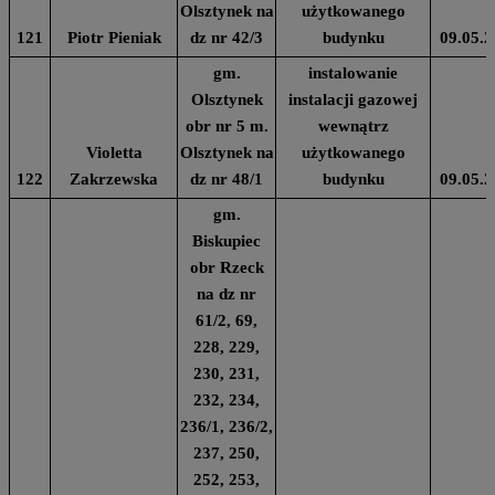
Olsztynek na
użytkowanego
121
Piotr Pieniak
dz nr 42/3
budynku
09.05.2
gm.
instalowanie
Olsztynek
instalacji gazowej
obr nr 5 m.
wewnątrz
Violetta
Olsztynek na
użytkowanego
122
Zakrzewska
dz nr 48/1
budynku
09.05.2
gm.
Biskupiec
obr Rzeck
na dz nr
61/2, 69,
228, 229,
230, 231,
232, 234,
236/1, 236/2,
237, 250,
252, 253,