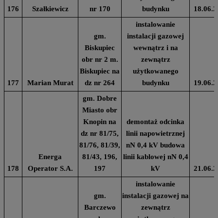
176
Szałkiewicz
nr 170
budynku
18.06.2
instalowanie
gm.
instalacji gazowej
Biskupiec
wewnątrz i na
obr nr 2 m.
zewnątrz
Biskupiec na
użytkowanego
177
Marian Murat
dz nr 264
budynku
19.06.2
gm. Dobre
Miasto obr
Knopin na
demontaż odcinka
dz nr 81/75,
linii napowietrznej
81/76, 81/39,
nN 0,4 kV budowa
Energa
81/43, 196,
linii kablowej nN 0,4
178
Operator S.A.
197
kV
21.06.2
instalowanie
gm.
instalacji gazowej na
Barczewo
zewnątrz