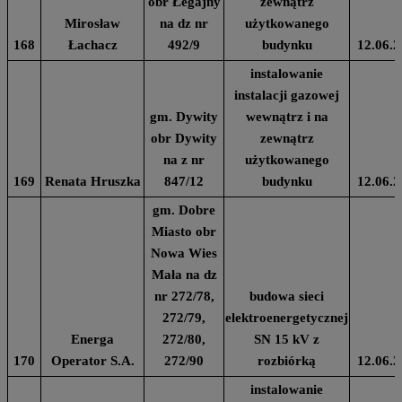
obr Łegajny
zewnątrz
Mirosław
na dz nr
użytkowanego
168
Łachacz
492/9
budynku
12.06.2
instalowanie
instalacji gazowej
gm. Dywity
wewnątrz i na
obr Dywity
zewnątrz
na z nr
użytkowanego
169
Renata Hruszka
847/12
budynku
12.06.2
gm. Dobre
Miasto obr
Nowa Wies
Mała na dz
nr 272/78,
budowa sieci
272/79,
elektroenergetycznej
Energa
272/80,
SN 15 kV z
170
Operator S.A.
272/90
rozbiórką
12.06.2
instalowanie