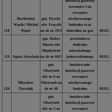
instalacji gazowej
wewnątrz i na
zewnątrz
Bartłomiej
gm. Dywity
użytkowanego
Wąsik i Michał
obr. Frączki
budynku oraz
118
Pepol
na dz nr 20/2
zbiornika na gaz
08.05.2
gm. Dobre
przebudowa
Miasto obr
budynku
Międzylesie
mieszkalnego
119
Agata Sztarbała
na dz nr 68/1
jednorodzinnego
09.05.2
gm.
instalowanie
Olsztynek
instalacji gazowej
obr nr 6 m.
wewnątrz
Mirosław
Olsztynek na
użytkowanego
120
Tarasiuk
dz nr 48
budynku
09.05.2
gm.
instalowanie
Olsztynek
instalacji gazowej
obr nr 5 m.
wewnątrz