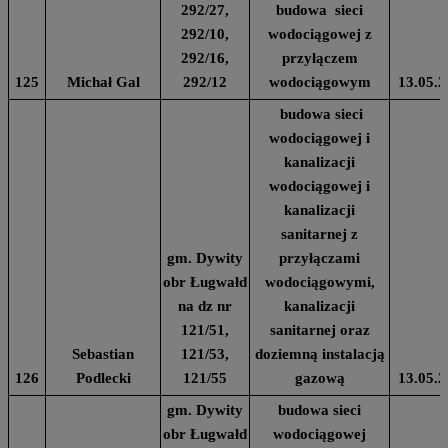
292/27,
budowa sieci
292/10,
wodociągowej z
292/16,
przyłączem
125
Michał Gal
292/12
wodociągowym
13.05.2
budowa sieci
wodociągowej i
kanalizacji
wodociągowej i
kanalizacji
sanitarnej z
gm. Dywity
przyłączami
obr Ługwałd
wodociągowymi,
na dz nr
kanalizacji
121/51,
sanitarnej oraz
Sebastian
121/53,
doziemną instalacją
126
Podlecki
121/55
gazową
13.05.2
gm. Dywity
budowa sieci
obr Ługwałd
wodociągowej