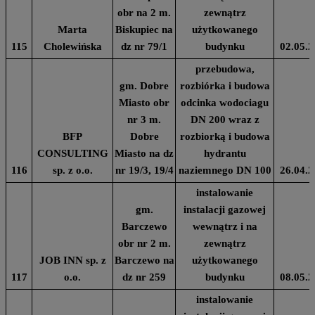
obr na 2 m.
zewnątrz
Marta
Biskupiec na
użytkowanego
115
Cholewińska
dz nr 79/1
budynku
02.05.2
przebudowa,
gm. Dobre
rozbiórka i budowa
Miasto obr
odcinka wodociagu
nr 3 m.
DN 200 wraz z
BFP
Dobre
rozbiorką i budowa
CONSULTING
Miasto na dz
hydrantu
116
sp. z o.o.
nr 19/3, 19/4
naziemnego DN 100
26.04.2
instalowanie
gm.
instalacji gazowej
Barczewo
wewnątrz i na
obr nr 2 m.
zewnątrz
JOB INN sp. z
Barczewo na
użytkowanego
117
o.o.
dz nr 259
budynku
08.05.2
instalowanie