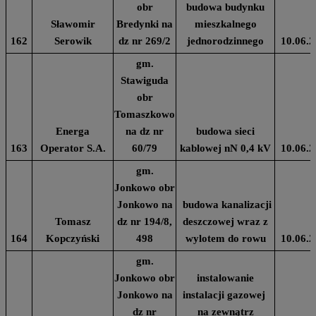
obr
budowa budynku
Sławomir
Bredynki na
mieszkalnego
162
Serowik
dz nr 269/2
jednorodzinnego
10.06.2
gm.
Stawiguda
obr
Tomaszkowo
Energa
na dz nr
budowa sieci
163
Operator S.A.
60/79
kablowej nN 0,4 kV
10.06.2
gm.
Jonkowo obr
Jonkowo na
budowa kanalizacji
Tomasz
dz nr 194/8,
deszczowej wraz z
164
Kopczyński
498
wylotem do rowu
10.06.2
gm.
Jonkowo obr
instalowanie
Jonkowo na
instalacji gazowej
dz nr
na zewnątrz