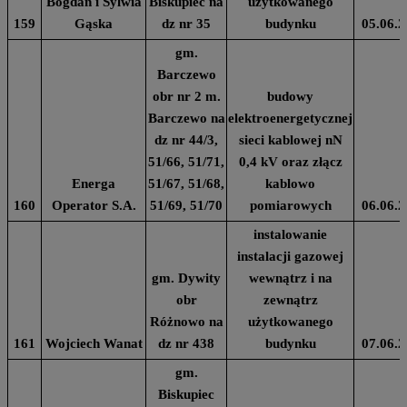
Bogdan i Sylwia
Biskupiec na
użytkowanego
159
Gąska
dz nr 35
budynku
05.06.2
gm.
Barczewo
obr nr 2 m.
budowy
Barczewo na
elektroenergetycznej
dz nr 44/3,
sieci kablowej nN
51/66, 51/71,
0,4 kV oraz złącz
Energa
51/67, 51/68,
kablowo
160
Operator S.A.
51/69, 51/70
pomiarowych
06.06.2
instalowanie
instalacji gazowej
gm. Dywity
wewnątrz i na
obr
zewnątrz
Różnowo na
użytkowanego
161
Wojciech Wanat
dz nr 438
budynku
07.06.2
gm.
Biskupiec