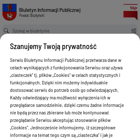
Zgłoszenia budowy 2024
Biuletyn Informacji Publicznej Powiat Olsztyński
Biuletyn Informacji Publicznej
Powiat Olsztyński
Ścieżka powrotu
Strona główna
Rejestry budowlane
Zgłoszenia budowy 2024
Szanujemy Twoją prywatność
Rejestry budowlane
Serwis Biuletynu Informacji Publicznej przetwarza dane w
Menu Przedmiotowe
celach wynikających z funkcjonowania Serwisu oraz używa
Kontakt i telefony w urzędzie
„ciasteczek” tj. plików „Cookies” w celach statystycznych i
funkcjonalnych. Dzięki nim możemy indywidualnie
Ogłoszenia
dostosować serwis do potrzeb osób go odwiedzających.
Powiat Olsztyński
Każdy odwiedzający ma możliwość wyłączenia ich w
przeglądarce samodzielnie, dzięki czemu żadne informacje
Rada Powiatu
nie będą przez nas zbierane lub może kontynuować
Starostwo Powiatowe
przeglądanie Serwisu akceptując stosowanie plików
„Cookies”. Jednocześnie informujemy, iż szczegółowe
Zbycie, użytkowanie wieczyste, najem,
informacje na temat tego czym są „ciasteczka” i jak je
dzierżawa, użyczenie