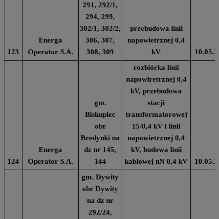
291, 292/1,
294, 299,
302/1, 302/2,
przebudowa linii
Energa
306, 307,
napowietrznej 0,4
123
Operator S.A.
308, 309
kV
10.05.2
rozbiórka linii
napowiretrznej 0,4
kV, przebudowa
gm.
stacji
Biskupiec
transformatorowej
obr
15/0,4 kV i linii
Bredynki na
napowietrznej 0,4
Energa
dz nr 145,
kV, budowa linii
124
Operator S.A.
144
kablowej nN 0,4 kV
10.05.2
gm. Dywity
obr Dywity
na dz nr
292/24,