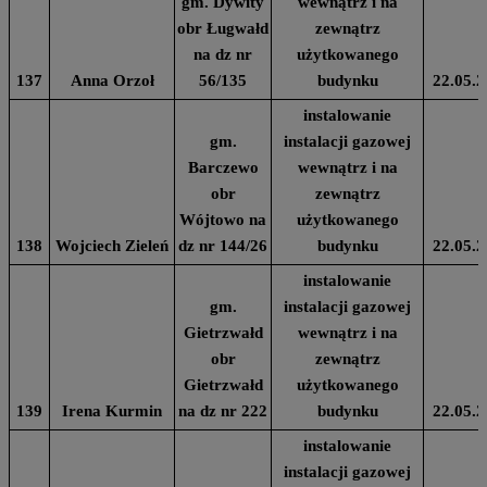
gm. Dywity
wewnątrz i na
obr Ługwałd
zewnątrz
na dz nr
użytkowanego
137
Anna Orzoł
56/135
budynku
22.05.2
instalowanie
gm.
instalacji gazowej
Barczewo
wewnątrz i na
obr
zewnątrz
Wójtowo na
użytkowanego
138
Wojciech Zieleń
dz nr 144/26
budynku
22.05.2
instalowanie
gm.
instalacji gazowej
Gietrzwałd
wewnątrz i na
obr
zewnątrz
Gietrzwałd
użytkowanego
139
Irena Kurmin
na dz nr 222
budynku
22.05.2
instalowanie
instalacji gazowej