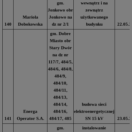
gm.
wewnątrz i na
Jonkowo obr
zewnątrz
Mariola
Jonkowo na
użytkowanego
140
Dobokowska
dz nr 2/1
budynku
22.05.2
gm. Dobre
Miasto obr
Stary Dwór
na dz nr
117/7, 484/5,
484/6, 484/8,
484/9,
484/10,
484/11,
484/13,
484/14,
budowa sieci
Energa
484/16,
elektroenergetycznej
141
Operator S.A.
484/17, 485
SN 15 kV
23.05.2
gm.
instalowanie