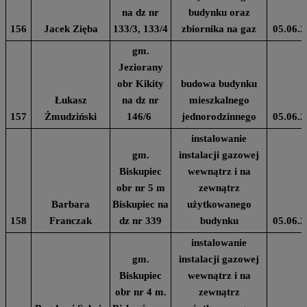
na dz nr
budynku oraz
156
Jacek Zięba
133/3, 133/4
zbiornika na gaz
05.06.2
gm.
Jeziorany
obr Kikity
budowa budynku
Łukasz
na dz nr
mieszkalnego
157
Żmudziński
146/6
jednorodzinnego
05.06.2
instalowanie
gm.
instalacji gazowej
Biskupiec
wewnątrz i na
obr nr 5 m
zewnątrz
Barbara
Biskupiec na
użytkowanego
158
Franczak
dz nr 339
budynku
05.06.2
instalowanie
gm.
instalacji gazowej
Biskupiec
wewnątrz i na
obr nr 4 m.
zewnątrz