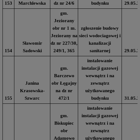
153
Marchlewska
dz nr 24/6
budynku
29.05.2
gm.
Jeziorany
obr nr 1 m.
zgłoszenie budowy
Jeziorany na
sieci wodociagowej i
Sławomir
dz nr 227/30,
kanalizacji
154
Sadowski
249/1, 365
sanitarnej
29.05.2
instalowanie
gm.
instalacji gazowej
Barczewo
wewnątrz i na
Janina
obr Łęgajny
zewnątrz
Krasowska-
na dz nr
użytkowanego
155
Szwarc
472/1
budynku
31.05.2
instalowanie
gm.
instalacji gazowej
Biskupiec
wewnątrz i na
obr
zewnątrz
Adamowo
użytkowanego