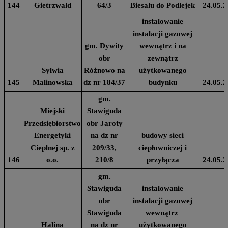
144
Gietrzwałd
64/3
Biesalu do Podlejek
24.05.2
instalowanie
instalacji gazowej
gm. Dywity
wewnątrz i na
obr
zewnątrz
Sylwia
Różnowo na
użytkowanego
145
Malinowska
dz nr 184/37
budynku
24.05.2
gm.
Miejski
Stawiguda
Przedsiębiorstwo
obr Jaroty
Energetyki
na dz nr
budowy sieci
Cieplnej sp. z
209/33,
ciepłowniczej i
146
o.o.
210/8
przyłącza
24.05.2
gm.
Stawiguda
instalowanie
obr
instalacji gazowej
Stawiguda
wewnątrz
Halina
na dz nr
użytkowanego