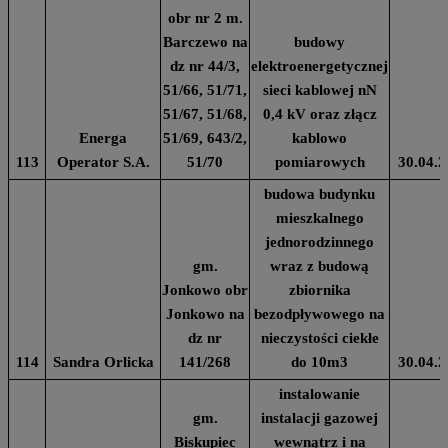
obr nr 2 m.
Barczewo na
budowy
dz nr 44/3,
elektroenergetycznej
51/66, 51/71,
sieci kablowej nN
51/67, 51/68,
0,4 kV oraz złącz
Energa
51/69, 643/2,
kablowo
113
Operator S.A.
51/70
pomiarowych
30.04.2
budowa budynku
mieszkalnego
jednorodzinnego
gm.
wraz z budową
Jonkowo obr
zbiornika
Jonkowo na
bezodpływowego na
dz nr
nieczystości ciekłe
114
Sandra Orlicka
141/268
do 10m3
30.04.2
instalowanie
gm.
instalacji gazowej
Biskupiec
wewnątrz i na