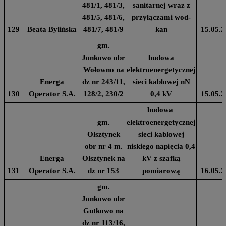
481/1, 481/3,
sanitarnej wraz z
481/5, 481/6,
przyłączami wod-
129
Beata Bylińska
481/7, 481/9
kan
15.05.2
gm.
Jonkowo obr
budowa
Wołowno na
elektroenergetycznej
Energa
dz nr 243/11,
sieci kablowej nN
130
Operator S.A.
128/2, 230/2
0,4 kV
15.05.2
budowa
gm.
elektroenergetycznej
Olsztynek
sieci kablowej
obr nr 4 m.
niskiego napięcia 0,4
Energa
Olsztynek na
kV z szafką
131
Operator S.A.
dz nr 153
pomiarową
16.05.2
gm.
Jonkowo obr
Gutkowo na
dz nr 113/16,