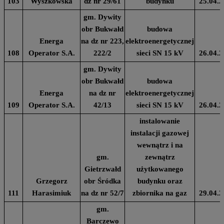
103
Wyszkowska
dz nr 29/61
budynku
25.04.2
gm. Dywity
obr Bukwałd
budowa
Energa
na dz nr 223,
elektroenergetycznej
108
Operator S.A.
222/2
sieci SN 15 kV
26.04.2
gm. Dywity
obr Bukwałd
budowa
Energa
na dz nr
elektroenergetycznej
109
Operator S.A.
42/13
sieci SN 15 kV
26.04.2
instalowanie
instalacji gazowej
wewnątrz i na
gm.
zewnątrz
Gietrzwałd
użytkowanego
Grzegorz
obr Śródka
budynku oraz
111
Harasimiuk
na dz nr 52/7
zbiornika na gaz
29.04.2
gm.
Barczewo