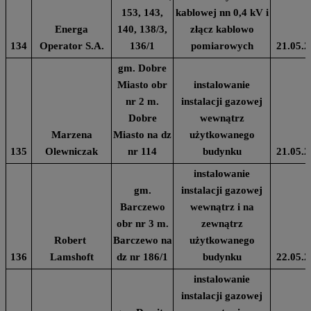
153, 143,
kablowej nn 0,4 kV i
Energa
140, 138/3,
złącz kablowo
134
Operator S.A.
136/1
pomiarowych
21.05.2
gm. Dobre
Miasto obr
instalowanie
nr 2 m.
instalacji gazowej
Dobre
wewnątrz
Marzena
Miasto na dz
użytkowanego
135
Olewniczak
nr 114
budynku
21.05.2
instalowanie
gm.
instalacji gazowej
Barczewo
wewnątrz i na
obr nr 3 m.
zewnątrz
Robert
Barczewo na
użytkowanego
136
Lamshoft
dz nr 186/1
budynku
22.05.2
instalowanie
instalacji gazowej