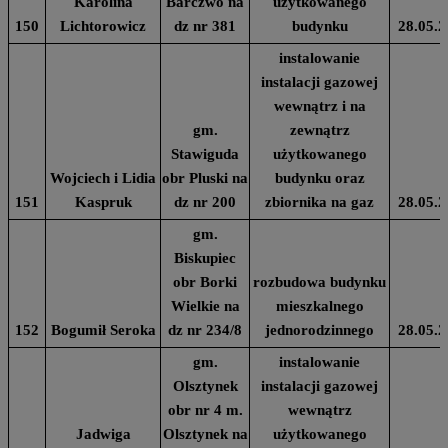
Karolina
Barczwo na
użytkowanego
150
Lichtorowicz
dz nr 381
budynku
28.05.2
instalowanie
instalacji gazowej
wewnątrz i na
gm.
zewnątrz
Stawiguda
użytkowanego
Wojciech i Lidia
obr Pluski na
budynku oraz
151
Kaspruk
dz nr 200
zbiornika na gaz
28.05.2
gm.
Biskupiec
obr Borki
rozbudowa budynku
Wielkie na
mieszkalnego
152
Bogumił Seroka
dz nr 234/8
jednorodzinnego
28.05.2
gm.
instalowanie
Olsztynek
instalacji gazowej
obr nr 4 m.
wewnątrz
Jadwiga
Olsztynek na
użytkowanego