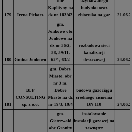
obr
użytkowanego
Kaplityny na
budynku oraz
179
Irena Piekarz
dz nr 183/42
zbiornika na gaz
21.06.2
gm.
Jonkowo obr
Jonkowo na
dz nr 56/2,
rozbudowa sieci
58, 59/11,
kanalizacji
180
Gmina Jonkowo
62/1, 63/2
deszczowej
24.06.2
gm. Dobre
Miasto, obr
nr 3 m.
BFP
Dobre
budowa gazociągu
CONSULTING
Miasto na dz
średniego ciśnienia
181
sp. z o.o.
nr 19/3, 19/4
DN 110
24.06.2
gm.
instalowanie
Gietrzwałd
instalacji gazowej na
obr Gronity
zewnątrz