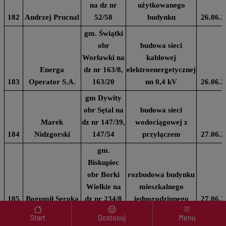
na dz nr
użytkowanego
182
Andrzej Prucnal
52/58
budynku
26.06.2
gm. Świątki
obr
budowa sieci
Worławki na
kablowej
Energa
dz nr 163/8,
elektroenergetycznej
183
Operator S.A.
163/20
nn 0,4 kV
26.06.2
gm Dywity
obr Sętal na
budowa sieci
Marek
dz nr 147/39,
wodociągowej z
184
Nidzgorski
147/54
przyłączem
27.06.2
gm.
Biskupiec
obr Borki
rozbudowa budynku
Wielkie na
mieszkalnego
185
Bogumił Seroka
dz nr 234/8
jednorodzinnego
27.06.2
Menu wyróżnione
gm.
Start
Dostosuj
Menu