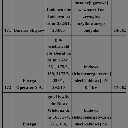
instalacji gazowej
Jonkowo obr
wewnątrz i na
Jonkowo na
zewnątrz
dz nr 232/91,
użytkowanego
171
Dariusz Strąków
233/85
budynku
14.06.2
gm.
Gietrzwałd
obr Biesal na
dz nr 262/8,
261, 175/3,
budowa
139, 3172/3,
elektroenergetycznej
Energa
258/1,
sieci kablowej nN
172
Operator S.A.
292/10
0,4 kV
17.06.2
gm. Dywity
obr Nowe
Włóki na dz
budowa
nr 163, 174,
elektroenergetycznej
Energa
175, 164,
sieci kablowej nN