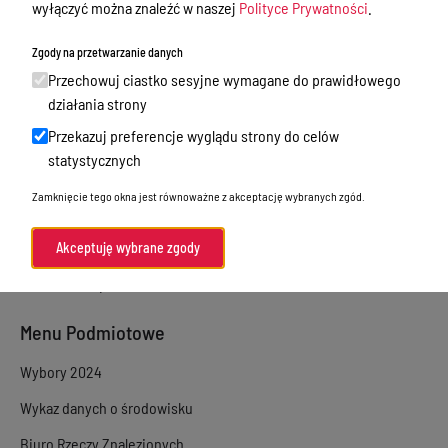
wyłączyć można znaleźć w naszej
Polityce Prywatności
.
Sprawy załatwiane w urzędzie
Zgody na przetwarzanie danych
Sprawy załatwiane internetowo
Przechowuj ciastko sesyjne wymagane do prawidłowego
Oświadczenia majątkowe
działania strony
Przekazuj preferencje wyglądu strony do celów
e-Puap/ e-Doręczenia
statystycznych
Petycje
Zamknięcie tego okna jest równoważne z akceptację wybranych zgód.
Praca
Akty prawne
Akceptuję wybrane zgody
Zamówienia publiczne
Menu Podmiotowe
Wybory 2024
Wykaz danych o środowisku
Biuro Rzeczy Znalezionych