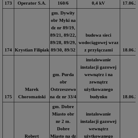
173
Operator S.A.
160/6
0,4 kV
17.06.2
gm. Dywity
obr Myki na
dz nr 89/19,
89/21, 89/22,
budowa sieci
89/28, 89/29,
wodociągowej wraz
174
Krystian Filipiak
89/30, 89/32
z przyłączami
18.06.2
instalowanie
instalacji gazowej
gm. Purda
wewnątrz i na
obr
zewnątrz
Marek
Ostrzeszewo
użytkowanego
175
Choromański
na dz nr 33/4
budynku
18.06.2
gm. Dobre
Miasto obr
instalowanie
nr 2 m.
instalacji gazowej
Dobre
wewnątrz
Robert
Miasto na dz
użytkowanego