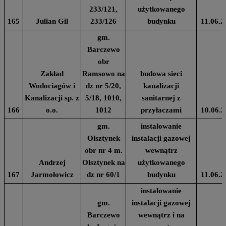
233/121,
użytkowanego
165
Julian Gil
233/126
budynku
11.06.2
gm.
Barczewo
obr
Zakład
Ramsowo na
budowa sieci
Wodociagów i
dz nr 5/20,
kanalizacji
Kanalizacji sp. z
5/18, 1010,
sanitarnej z
166
o.o.
1012
przyłaczami
10.06.2
gm.
instalowanie
Olsztynek
instalacji gazowej
obr nr 4 m.
wewnątrz
Andrzej
Olsztynek na
użytkowanego
167
Jarmołowicz
dz nr 60/1
budynku
11.06.2
instalowanie
gm.
instalacji gazowej
Barczewo
wewnątrz i na