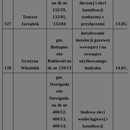
na dz nr
tłocznej i sieci
132/39,
kanalizacji
Tomasz
132/81,
sanitarnej z
127
Jarząbek
132/84
przyłączami
13.05.2
instalowanie
gm.
instalacji gazowej
Biskupiec
wewnątrz i na
obr
zewnątrz
Grażyna
Rukławki na
użytkowanego
128
Wiesiołek
dz nr 139/13
budynku
14.05.2
gm.
Stawiguda
obr
Stawiguda
na dz nr
480/12,
budowa sieci
480/13,
wodociągowej i
480/14,
kanalizacji