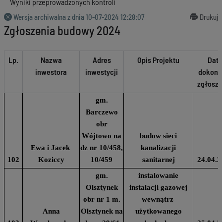
Wyniki przeprowadzonych kontroli
Wersja archiwalna z dnia
10-07-2024 12:28:07
Drukuj
Zgłoszenia budowy 2024
Lp.
Nazwa
Adres
Opis Projektu
Dat
inwestora
inwestycji
dokona
zgłosze
gm.
Barczewo
obr
Wójtowo na
budow sieci
Ewa i Jacek
dz nr 10/458,
kanalizacji
102
Koziccy
10/459
sanitarnej
24.04.2
gm.
instalowanie
Olsztynek
instalacji gazowej
obr nr 1 m.
wewnątrz
Anna
Olsztynek na
użytkowanego