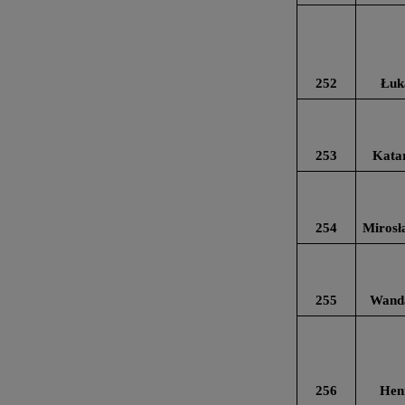
252
Łuk
253
Katar
254
Mirosł
255
Wand
256
Hen