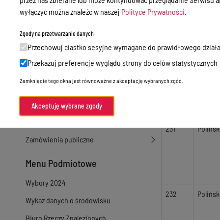
wyłączyć można znaleźć w naszej
Polityce Prywatności
.
Sprawy załatwiane w urzędzie
200
Elżbiet
Sprawy załatwiane internetowo
Joanna
Zgody na przetwarzanie danych
Przechowuj ciastko sesyjne wymagane do prawidłowego działa
Oświadczenia majątkowe
Przekazuj preferencje wyglądu strony do celów statystycznych
e-Puap/ e-Doręczenia
205
Gmina 
Zamknięcie tego okna jest równoważne z akceptację wybranych zgód.
Petycje
Praca
Akceptuję wybrane zgody
Akty prawne
231
Polińsk
Zamówienia publiczne
Menu Podmiotowe
Wybory 2024
232
Polińsk
Wykaz danych o środowisku
Biuro Rzeczy Znalezionych