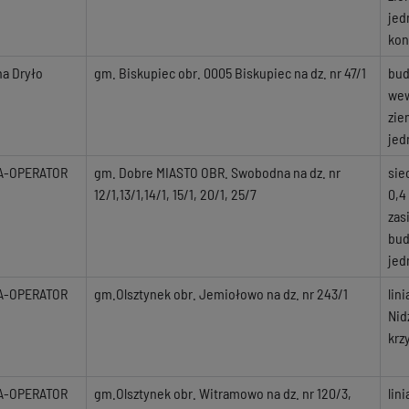
jed
kon
na Dryło
gm. Biskupiec obr. 0005 Biskupiec na dz. nr 47/1
bud
wew
zie
jed
A-OPERATOR
gm. Dobre MIASTO OBR. Swobodna na dz. nr
sie
12/1,13/1,14/1, 15/1, 20/1, 25/7
0,4
zas
bud
jed
A-OPERATOR
gm.Olsztynek obr. Jemiołowo na dz. nr 243/1
lin
Nid
krz
A-OPERATOR
gm.Olsztynek obr. Witramowo na dz. nr 120/3,
lin