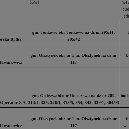
354/1
wew
bud
jed
gm. Jonkowo obr Jonkowo na dz nr 295/11,
eszka Ryfka
295/42
gm. Olsztynek obr nr 1 m. Olsztynek na dz nr
b
ł Iwanowicz
117
gm. Gietrzwałd obr Unieszewo na dz nr 289,
budo
Operator S.A.
313/4, 325, 326/1, 313/5, 354, 342, 339/1, 3045/3
gm. Olsztynek obr nr 1 m. Olsztynek na dz nr
i
ł Iwanowicz
117
we