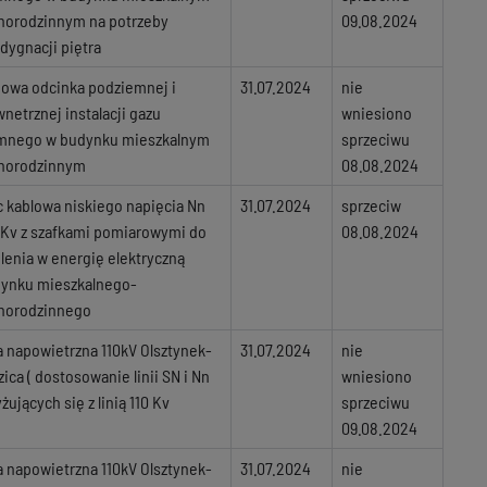
norodzinnym na potrzeby
09.08.2024
dygnacji piętra
owa odcinka podziemnej i
31.07.2024
nie
netrznej instalacji gazu
wniesiono
mnego w budynku mieszkalnym
sprzeciwu
norodzinnym
08.08.2024
c kablowa niskiego napięcia Nn
31.07.2024
sprzeciw
 Kv z szafkami pomiarowymi do
08.08.2024
ilenia w energię elektryczną
ynku mieszkalnego-
norodzinnego
ia napowietrzna 110kV Olsztynek-
31.07.2024
nie
zica ( dostosowanie linii SN i Nn
wniesiono
yżujących się z linią 110 Kv
sprzeciwu
09.08.2024
ia napowietrzna 110kV Olsztynek-
31.07.2024
nie