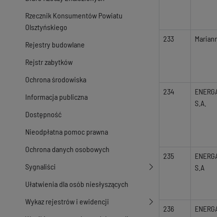
Rzecznik Konsumentów Powiatu
Olsztyńskiego
233
Marian
Rejestry budowlane
Rejstr zabytków
Ochrona środowiska
234
ENERG
Informacja publiczna
S.A.
Dostępność
Nieodpłatna pomoc prawna
Ochrona danych osobowych
235
ENERG
Sygnaliści
S.A
Ułatwienia dla osób niesłyszących
Wykaz rejestrów i ewidencji
236
ENERG