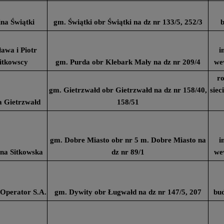
na Świątki
gm. Świątki obr Świątki na dz nr 133/5, 252/3
b
awa i Piotr
i
tkowscy
gm. Purda obr Klebark Mały na dz nr 209/4
we
ro
gm. Gietrzwałd obr Gietrzwałd na dz nr 158/40,
siec
 Gietrzwałd
158/51
gm. Dobre Miasto obr nr 5 m. Dobre Miasto na
i
na Sitkowska
dz nr 89/1
we
Operator S.A.
gm. Dywity obr Ługwałd na dz nr 147/5, 207
bu