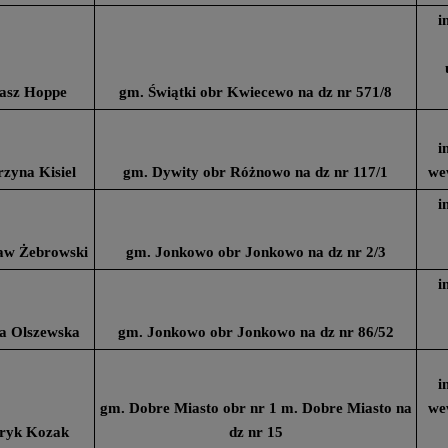
i
asz Hoppe
gm. Świątki obr Kwiecewo na dz nr 571/8
i
zyna Kisiel
gm. Dywity obr Różnowo na dz nr 117/1
we
i
aw Żebrowski
gm. Jonkowo obr Jonkowo na dz nr 2/3
i
a Olszewska
gm. Jonkowo obr Jonkowo na dz nr 86/52
i
gm. Dobre Miasto obr nr 1 m. Dobre Miasto na
we
ryk Kozak
dz nr 15