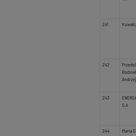
241
Kowalcz
242
Przeds
Budowl
Andrzej
243
ENERG
S.A
244
Maria G