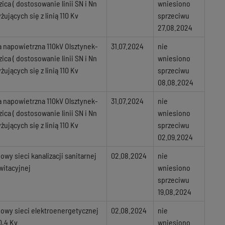
zica ( dostosowanie linii SN i Nn
wniesiono
yżujących się z linią 110 Kv
sprzeciwu
27.08.2024
ia napowietrzna 110kV Olsztynek-
31.07.2024
nie
zica ( dostosowanie linii SN i Nn
wniesiono
yżujących się z linią 110 Kv
sprzeciwu
08.08.2024
ia napowietrzna 110kV Olsztynek-
31.07.2024
nie
zica ( dostosowanie linii SN i Nn
wniesiono
yżujących się z linią 110 Kv
sprzeciwu
02.09.2024
owy sieci kanalizacji sanitarnej
02.08.2024
nie
witacyjnej
wniesiono
sprzeciwu
19.08.2024
owy sieci elektroenergetycznej
02.08.2024
nie
0,4 Kv
wniesiono