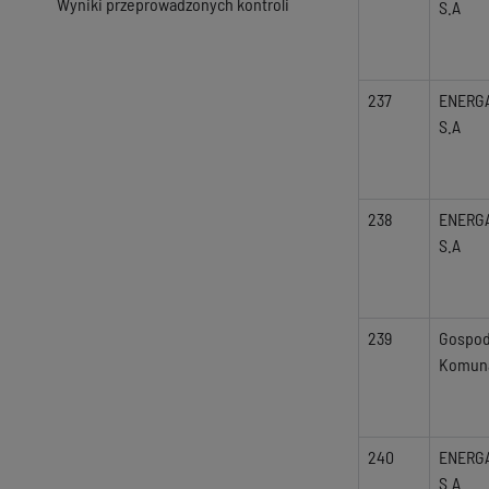
Wyniki przeprowadzonych kontroli
S.A
237
ENERG
S.A
238
ENERG
S.A
239
Gospod
Komuna
240
ENERG
S.A