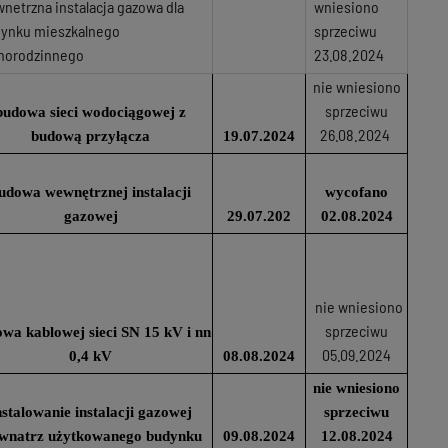
netrzna instalacja gazowa dla
wniesiono
ynku mieszkalnego
sprzeciwu
norodzinnego
23.08.2024
nie wniesiono
sprzeciwu
budowa sieci wodociągowej z
26.08.2024
budową przyłącza
19.07.2024
udowa wewnętrznej instalacji
wycofano
gazowej
29.07.202
02.08.2024
nie wniesiono
sprzeciwu
wa kablowej sieci SN 15 kV i nn
05.09.2024
0,4 kV
08.08.2024
nie wniesiono
nstalowanie instalacji gazowej
sprzeciwu
wnatrz użytkowanego budynku
09.08.2024
12.08.2024