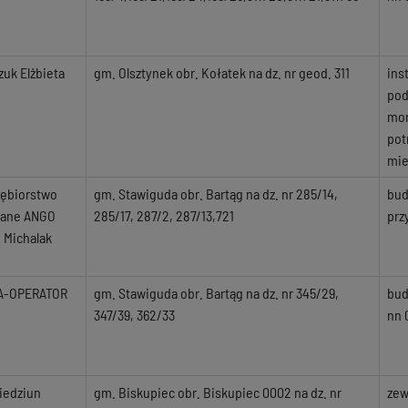
uk Elżbieta
gm. Olsztynek obr. Kołatek na dz. nr geod. 311
ins
pod
mon
pot
mie
iębiorstwo
gm. Stawiguda obr. Bartąg na dz. nr 285/14,
bud
ane ANGO
285/17, 287/2, 287/13,721
prz
 Michalak
A-OPERATOR
gm. Stawiguda obr. Bartąg na dz. nr 345/29,
bud
347/39, 362/33
nn 
iedziun
gm. Biskupiec obr. Biskupiec 0002 na dz. nr
zew