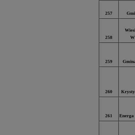
257
Gmi
Wiesł
258
Wi
259
Gmina
260
Krysty
261
Energa 