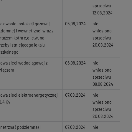
sprzeciwu
12.08.2024
talowanie instalacji gazowej
05.08.2024
nie
ziemnej i wewnetrznej wraz z
wniesiono
tażem kotła c.o. c.w. na
sprzeciwu
rzeby istniejącego lokalu
20.08.2024
szkalnego
owa sieci wodociągowej z
06.08.2024
nie
yłączem
wniesiono
sprzeciwu
09.08.2024
owa sieci elektroenergetycznej
07.08.2024
nie
0,4 Kv
wniesiono
sprzeciwu
20.08.2024
netrzna ( podziemna) i
07.08.2024
nie