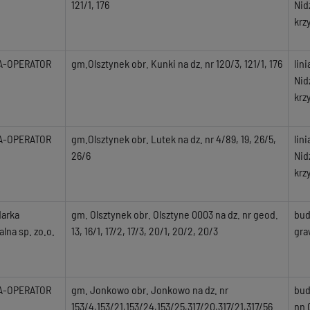
121/1, 176
Nid
krz
A-OPERATOR
gm.Olsztynek obr. Kunki na dz. nr 120/3, 121/1, 176
lin
Nid
krz
A-OPERATOR
gm.Olsztynek obr. Lutek na dz. nr 4/89, 19, 26/5,
lin
26/6
Nid
krz
arka
gm. Olsztynek obr. Olsztyne 0003 na dz. nr geod.
bud
lna sp. zo.o.
13, 16/1, 17/2, 17/3, 20/1, 20/2, 20/3
gra
A-OPERATOR
gm. Jonkowo obr. Jonkowo na dz. nr
bud
153/4,153/21,153/24,153/25,317/20,317/21,317/56
nn 