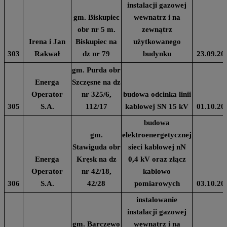
instalacji gazowej
gm. Biskupiec
wewnatrz i na
obr nr 5 m.
zewnątrz
Irena i Jan
Biskupiec na
użytkowanego
303
Rakwał
dz nr 79
budynku
23.09.20
gm. Purda obr
Energa
Szczęsne na dz
Operator
nr 325/6,
budowa odcinka linii
305
S.A.
112/17
kablowej SN 15 kV
01.10.20
budowa
gm.
elektroenergetycznej
Stawiguda obr
sieci kablowej nN
Energa
Kręsk na dz
0,4 kV oraz złącz
Operator
nr 42/18,
kablowo
306
S.A.
42/28
pomiarowych
03.10.20
instalowanie
instalacji gazowej
gm. Barczewo
wewnatrz i na