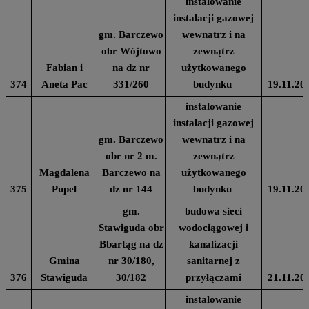
instalowanie
instalacji gazowej
gm. Barczewo
wewnatrz i na
obr Wójtowo
zewnątrz
Fabian i
na dz nr
użytkowanego
374
Aneta Pac
331/260
budynku
19.11.20
instalowanie
instalacji gazowej
gm. Barczewo
wewnatrz i na
obr nr 2 m.
zewnątrz
Magdalena
Barczewo na
użytkowanego
375
Pupel
dz nr 144
budynku
19.11.20
gm.
budowa sieci
Stawiguda obr
wodociągowej i
Bbartąg na dz
kanalizacji
Gmina
nr 30/180,
sanitarnej z
376
Stawiguda
30/182
przyłączami
21.11.20
instalowanie