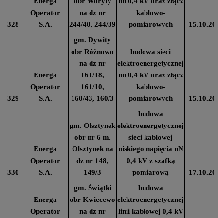
Energa
obr Woryty
nn 0,4 kV oraz złącz
Operator
na dz nr
kablowo-
328
S.A.
244/40, 244/39
pomiarowych
15.10.20
gm. Dywity
obr Różnowo
budowa sieci
na dz nr
elektroenergetycznej
Energa
161/18,
nn 0,4 kV oraz złącz
Operator
161/10,
kablowo-
329
S.A.
160/43, 160/3
pomiarowych
15.10.20
budowa
gm. Olsztynek
elektroenergetycznej
obr nr 6 m.
sieci kablowej
Energa
Olsztynek na
niskiego napięcia nN
Operator
dz nr 148,
0,4 kV z szafką
330
S.A.
149/3
pomiarową
17.10.20
gm. Świątki
budowa
Energa
obr Kwiecewo
elektroenergetycznej
Operator
na dz nr
linii kablowej 0,4 kV