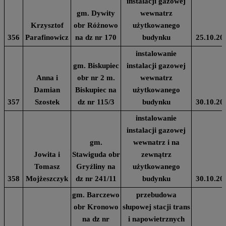
instalacji gazowej
gm. Dywity
wewnatrz
Krzysztof
obr Różnowo
użytkowanego
356
Parafinowicz
na dz nr 170
budynku
25.10.20
instalowanie
gm. Biskupiec
instalacji gazowej
Anna i
obr nr 2 m.
wewnatrz
Damian
Biskupiec na
użytkowanego
357
Szostek
dz nr 115/3
budynku
30.10.20
instalowanie
instalacji gazowej
gm.
wewnatrz i na
Jowita i
Stawiguda obr
zewnątrz
Tomasz
Gryźliny na
użytkowanego
358
Mojżeszczyk
dz nr 241/11
budynku
30.10.20
gm. Barczewo
przebudowa
obr Kronowo
słupowej stacji trans
na dz nr
i napowietrznych