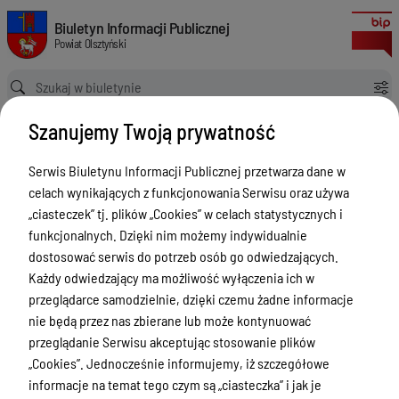
Zgłoszenia budowy 2024
Biuletyn Informacji Publicznej Powiat Olsztyński
Biuletyn Informacji Publicznej
Powiat Olsztyński
Ścieżka powrotu
Strona główna
Rejestry budowlane
Zgłoszenia budowy 2024
Szanujemy Twoją prywatność
Rejestry budowlane
Serwis Biuletynu Informacji Publicznej przetwarza dane w
Menu Przedmiotowe
celach wynikających z funkcjonowania Serwisu oraz używa
Kontakt i telefony w urzędzie
„ciasteczek” tj. plików „Cookies” w celach statystycznych i
funkcjonalnych. Dzięki nim możemy indywidualnie
Ogłoszenia
dostosować serwis do potrzeb osób go odwiedzających.
Powiat Olsztyński
Każdy odwiedzający ma możliwość wyłączenia ich w
przeglądarce samodzielnie, dzięki czemu żadne informacje
Rada Powiatu
nie będą przez nas zbierane lub może kontynuować
Starostwo Powiatowe
przeglądanie Serwisu akceptując stosowanie plików
„Cookies”. Jednocześnie informujemy, iż szczegółowe
Zbycie, użytkowanie wieczyste, najem,
informacje na temat tego czym są „ciasteczka” i jak je
dzierżawa, użyczenie