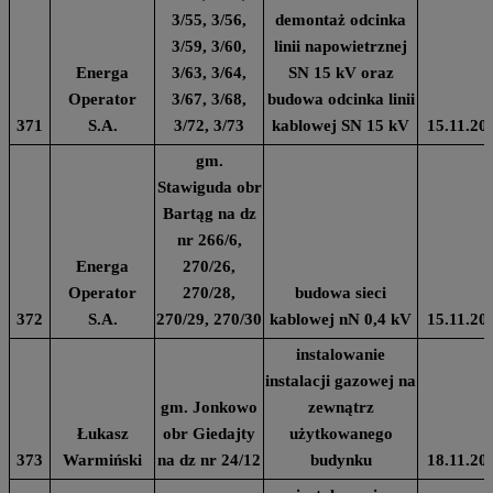
3/55, 3/56,
demontaż odcinka
3/59, 3/60,
linii napowietrznej
Energa
3/63, 3/64,
SN 15 kV oraz
Operator
3/67, 3/68,
budowa odcinka linii
371
S.A.
3/72, 3/73
kablowej SN 15 kV
15.11.20
gm.
Stawiguda obr
Bartąg na dz
nr 266/6,
Energa
270/26,
Operator
270/28,
budowa sieci
372
S.A.
270/29, 270/30
kablowej nN 0,4 kV
15.11.20
instalowanie
instalacji gazowej na
gm. Jonkowo
zewnątrz
Łukasz
obr Giedajty
użytkowanego
373
Warmiński
na dz nr 24/12
budynku
18.11.20