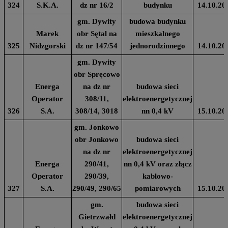
324
S.K.A.
dz nr 16/2
budynku
14.10.20
gm. Dywity
budowa budynku
Marek
obr Sętal na
mieszkalnego
325
Nidzgorski
dz nr 147/54
jednorodzinnego
14.10.20
gm. Dywity
obr Spręcowo
Energa
na dz nr
budowa sieci
Operator
308/11,
elektroenergetycznej
326
S.A.
308/14, 3018
nn 0,4 kV
15.10.20
gm. Jonkowo
obr Jonkowo
budowa sieci
na dz nr
elektroenergetycznej
Energa
290/41,
nn 0,4 kV oraz złącz
Operator
290/39,
kablowo-
327
S.A.
290/49, 290/65
pomiarowych
15.10.20
gm.
budowa sieci
Gietrzwałd
elektroenergetycznej