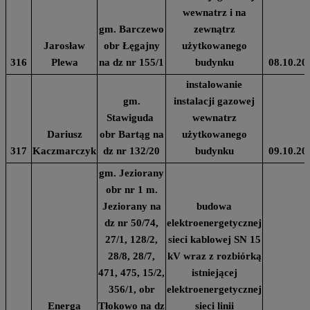
wewnatrz i na
gm. Barczewo
zewnątrz
Jarosław
obr Łęgajny
użytkowanego
316
Plewa
na dz nr 155/1
budynku
08.10.20
instalowanie
gm.
instalacji gazowej
Stawiguda
wewnatrz
Dariusz
obr Bartąg na
użytkowanego
317
Kaczmarczyk
dz nr 132/20
budynku
09.10.20
gm. Jeziorany
obr nr 1 m.
Jeziorany na
budowa
dz nr 50/74,
elektroenergetycznej
27/1, 128/2,
sieci kablowej SN 15
28/8, 28/7,
kV wraz z rozbiórką
471, 475, 15/2,
istniejącej
356/1, obr
elektroenergetycznej
Energa
Tłokowo na dz
sieci linii