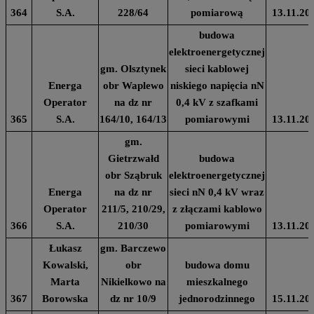
364
S.A.
228/64
pomiarową
13.11.20
budowa
elektroenergetycznej
gm. Olsztynek
sieci kablowej
Energa
obr Waplewo
niskiego napięcia nN
Operator
na dz nr
0,4 kV z szafkami
365
S.A.
164/10, 164/13
pomiarowymi
13.11.20
gm.
Gietrzwałd
budowa
obr Sząbruk
elektroenergetycznej
Energa
na dz nr
sieci nN 0,4 kV wraz
Operator
211/5, 210/29,
z złączami kablowo
366
S.A.
210/30
pomiarowymi
13.11.20
Łukasz
gm. Barczewo
Kowalski,
obr
budowa domu
Marta
Nikielkowo na
mieszkalnego
367
Borowska
dz nr 10/9
jednorodzinnego
15.11.20