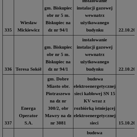
instalowanie
gm. Biskupiec
instalacji gazowej
obr nr 5 m.
wewnatrz
Wiesław
Biskupiec na
użytkowanego
335
Mickiewicz
dz nr 94/1
budynku
22.10.20
instalowanie
gm. Biskupiec
instalacji gazowej
obr nr 5 m.
wewnatrz
Biskupiec na
użytkowanego
336
Teresa Sokół
dz nr 94/1
budynku
22.10.20
gm. Dobre
budowa
Miasto obr.
elektroenergetycznej
Piotraszewo
sieci kablowej SN 15
na dz nr
KV wraz z
Energa
300/2, obr
rozbiórką istniejącej
Operator
Mawry na dz
elektroenergetycznej
337
S.A.
nr 3081
sieci
15.10.20
budowa