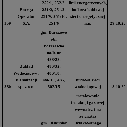
252/1, 252/2,
linii energetycznych,
Energa
251/2, 251/3,
budowa kablowej
Operator
251/9, 251/10,
sieci energetycznej
359
S.A.
251/6
n.n.
29.10.20
gm. Barczewo
obr
Barczewko
nadz nr
486/28,
Zakład
486/32,
Wodociągów i
486/18,
Kanalizacji
486/17, 485,
budowa sieci
360
sp. z o.o.
502/15
wodociągowej
18.10.20
instalowanie
instalacji gazowej
wewnatrz i na
zewnątrz
gm. Biskupiec
użytkowanego