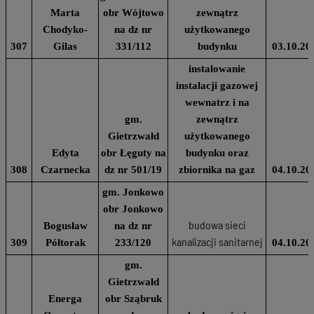
Marta
obr Wójtowo
zewnątrz
Chodyko-
na dz nr
użytkowanego
307
Gilas
331/112
budynku
03.10.20
instalowanie
instalacji gazowej
wewnatrz i na
gm.
zewnątrz
Gietrzwałd
użytkowanego
Edyta
obr Łęguty na
budynku oraz
308
Czarnecka
dz nr 501/19
zbiornika na gaz
04.10.20
gm. Jonkowo
obr Jonkowo
budowa sieci
Bogusław
na dz nr
kanalizacji sanitarnej
309
Półtorak
233/120
04.10.20
gm.
Gietrzwałd
Energa
obr Sząbruk