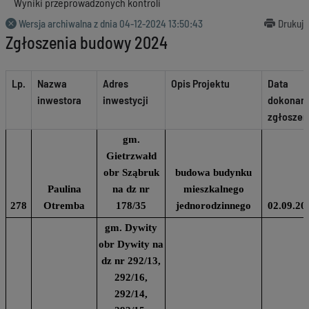
Wyniki przeprowadzonych kontroli
Wersja archiwalna z dnia
04-12-2024 13:50:43
Drukuj
Zgłoszenia budowy 2024
Lp.
Nazwa
Adres
Opis Projektu
Data
inwestora
inwestycji
dokonan
zgłoszen
gm.
Gietrzwałd
obr Sząbruk
budowa budynku
Paulina
na dz nr
mieszkalnego
278
Otremba
178/35
jednorodzinnego
02.09.20
gm. Dywity
obr Dywity na
dz nr 292/13,
292/16,
292/14,