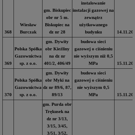
instalowanie
gm. Biskupiec
instalacji gazowej na
obr nr 5 m.
zewnątrz
Wiesław
Biskupiec na
użytkowanego
368
Burczak
dz nr 28
budynku
14.11.20
gm. Dywity
budowa sieci
Polska Spółka
obr Kieźliny
gazowej o ciśnieniu
Gazownictwa
na dz nr
nie wyższym niż 0,5
369
sp. z o.o.
401/2, 406/49
MPa
15.11.20
gm. Dywity
budowa sieci
Polska Spółka
obr Myki na
gazowej o ciśnieniu
Gazownictwa
dz nr 89/6, 87,
nie wyższym 0,5
370
sp. z o.o.
89/13
MPa
15.11.20
gm. Purda obr
Trękusek na
dz nr 3/13,
3/15, 3/45,
3/51, 3/52,