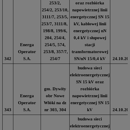
253/2,
oraz rozbiórka
254/2, 253/10,
napowietrznej linii
3111/7, 253/5,
energetycznej SN 15
253/7, 3111/8,
kV, kablowej linii
198/8, 199/6,
energetycznej nN
204, 254/4,
0,4 kV i słupowej
Energa
254/5, 574,
stacji
Operator
253/8, 357/7,
transformatorowej
342
S.A.
254/7
SN/nN 15/0,4 kV
24.10.20
budowa sieci
elektroenergetycznej
SN 15 kV oraz
gm. Dywity
rozbiórka
Energa
obr Nowe
napowietrznej linii
Operator
Włóki na dz
energetycznej SN 15
343
S.A.
nr 303, 304
kV
24.10.20
budowa sieci
elektroenergetycznej