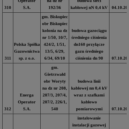
Operator
na dz nr
budowa sieci
310
S.A.
192/36
kablowej nN 0,4 kV
04.10.20
gm. Biskupiec
obr Biskupiec
kolonia na dz
budowa gazociągu
nr 1/50, 10/7,
średniego ciśnienia
Polska Spółka
424/2, 1/51,
dn160 przyłącze
Gazownictwa
13/5, 6/29,
gazu średniego
311
sp. z o.o.
6/34, 69/10
ciśnienia dn 90
07.10.20
gm.
Gietrzwałd
obr Woryty
budowa linii
na dz nr 208,
kablowej nn 0,4 kV
Energa
207/3, 207/4,
wraz z szafkami
Operator
207/2, 226/1,
kablowo
312
S.A.
540
pomiarowymi
07.10.20
instalowanie
instalacji gazowej