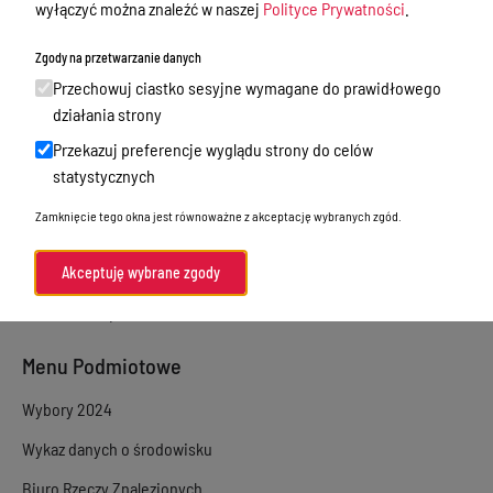
wyłączyć można znaleźć w naszej
Polityce Prywatności
.
Sprawy załatwiane w urzędzie
Zgody na przetwarzanie danych
Sprawy załatwiane internetowo
Przechowuj ciastko sesyjne wymagane do prawidłowego
Oświadczenia majątkowe
działania strony
Przekazuj preferencje wyglądu strony do celów
e-Puap/ e-Doręczenia
statystycznych
Petycje
Zamknięcie tego okna jest równoważne z akceptację wybranych zgód.
Praca
Akty prawne
Akceptuję wybrane zgody
Zamówienia publiczne
Menu Podmiotowe
Wybory 2024
Wykaz danych o środowisku
Biuro Rzeczy Znalezionych