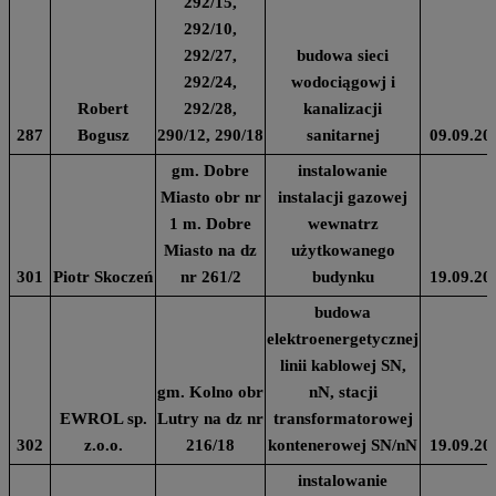
292/15,
292/10,
292/27,
budowa sieci
292/24,
wodociągowj i
Robert
292/28,
kanalizacji
287
Bogusz
290/12, 290/18
sanitarnej
09.09.20
gm. Dobre
instalowanie
Miasto obr nr
instalacji gazowej
1 m. Dobre
wewnatrz
Miasto na dz
użytkowanego
301
Piotr Skoczeń
nr 261/2
budynku
19.09.20
budowa
elektroenergetycznej
linii kablowej SN,
gm. Kolno obr
nN, stacji
EWROL sp.
Lutry na dz nr
transformatorowej
302
z.o.o.
216/18
kontenerowej SN/nN
19.09.20
instalowanie