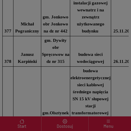
instalacji gazowej
wewnatrz i na
gm. Jonkowo
zewnątrz
Michał
obr Jonkowo
użytkowanego
377
Pograniczny
na dz nr 442
budynku
25.11.20
gm. Dywity
obr
Janusz
Spręcowow na
budowa sieci
378
Karpiński
dz nr 315
wodociągowej
26.11.20
budowa
elektroenergetycznej
sieci kablowej
średniego napięcia
SN 15 kV słupowej
stacji
gm.Olsztynek
transformatorowej
Menu wyróżnione
Energa
obr nr 2 m.
oraz sieci kablowej
Start
Dostosuj
Menu
Operator
Olsztynek na
niskiego napięcia nN