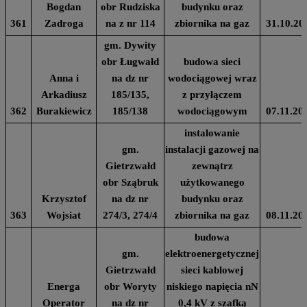
Bogdan
obr Rudziska
budynku oraz
361
Zadroga
na z nr 114
zbiornika na gaz
31.10.20
gm. Dywity
obr Ługwałd
budowa sieci
Anna i
na dz nr
wodociągowej wraz
Arkadiusz
185/135,
z przyłączem
362
Burakiewicz
185/138
wodociągowym
07.11.20
instalowanie
gm.
instalacji gazowej na
Gietrzwałd
zewnątrz
obr Sząbruk
użytkowanego
Krzysztof
na dz nr
budynku oraz
363
Wojsiat
274/3, 274/4
zbiornika na gaz
08.11.20
budowa
gm.
elektroenergetycznej
Gietrzwałd
sieci kablowej
Energa
obr Woryty
niskiego napięcia nN
Operator
na dz nr
0,4 kV z szafką