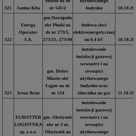
Miasto na dz
użytkowanego
321
Janina Kita
nr 545/2
budynku
10.10.20
gm.Stawiguda
Energa
obr Pluski na
budowa sieci
Operator
dz nr 273/5,
elektroenergetycznej
322
S.A.
273/35, 273/48
nn 0,4 kV
10.10.20
instalowanie
instalacji gazowej
wewnatrz i na
gm. Dobre
zewnątrz
Miasto obr
użytkowanego
Łęgno na dz
budynku oraz
323
Irena Brun
nr 154
zbiornika na gaz
11.10.20
instalowanie
instalacji gazowej
EUROTTER
gm. Olsztynek
wewnatrz i na
LOGISTYKA
obr nr 3 m.
zewnątrz
sp. z o.o.
Olsztynek na
użytkowanego