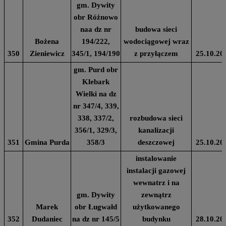
gm. Dywity
obr Różnowo
naa dz nr
budowa sieci
Bożena
194/222,
wodociągowej wraz
350
Zieniewicz
345/1, 194/190
z przyłączem
25.10.20
gm. Purd obr
Klebark
Wielki na dz
nr 347/4, 339,
338, 337/2,
rozbudowa sieci
356/1, 329/3,
kanalizacji
351
Gmina Purda
358/3
deszczowej
25.10.20
instalowanie
instalacji gazowej
wewnatrz i na
gm. Dywity
zewnątrz
Marek
obr Ługwałd
użytkowanego
352
Dudaniec
na dz nr 145/5
budynku
28.10.20