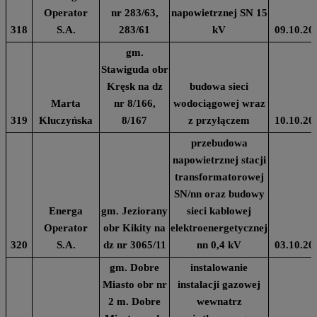
Operator
nr 283/63,
napowietrznej SN 15
318
S.A.
283/61
kV
09.10.20
gm.
Stawiguda obr
Kręsk na dz
budowa sieci
Marta
nr 8/166,
wodociągowej wraz
319
Kluczyńska
8/167
z przyłączem
10.10.20
przebudowa
napowietrznej stacji
transformatorowej
SN/nn oraz budowy
Energa
gm. Jeziorany
sieci kablowej
Operator
obr Kikity na
elektroenergetycznej
320
S.A.
dz nr 3065/11
nn 0,4 kV
03.10.20
gm. Dobre
instalowanie
Miasto obr nr
instalacji gazowej
2 m. Dobre
wewnatrz