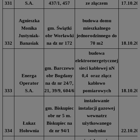
331
S.A.
437/1, 457
ze złączem
17.10.20
Agnieszka
budowa domu
Monika
gm. Świątki
mieszkalnego
Justyniak-
obr Worławki
jednorodzinnego do
332
Banasiak
na dz nr 172
70 m2
18.10.20
budowa
elektroenergetycznej
gm. Barczewo
sieci kablowej nN
Energa
obr Bogdany
0,4 oraz złącz
Operator
na dz nr 24/7,
kablowo
333
S.A.
21, 39/9, 604/6
pomiarowych
18.10.20
instalowanie
gm. Biskupiec
instalacji gazowej
obr nr 5 m.
wewnatrz
Łukaz
Biskupiec na
użytkowanego
334
Hołownia
dz nr 94/1
budynku
22.10.20