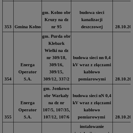
gm. Kolno obr
budowa sieci
Kruzy na dz
kanalizacji
353
Gmina Kolno
nr 95
deszczowej
28.10.20
gm. Purda obr
Klebark
Wielki na dz
nr 309/18,
budowa sieci nn 0,4
Energa
309/16,
kV wraz z złączami
Operator
309/15,
kablowo
354
S.A.
309/12, 337/2
pomiarowymi
28.10.20
gm. Jonkowo
obr Warkały
budowa sieci nN 0,4
Energa
na dz nr
kV wraz z złączami
Operator
107/5, 107/35,
kablowo
355
S.A.
107/12, 107/6
pomiarowymi
28.10.20
instalowanie