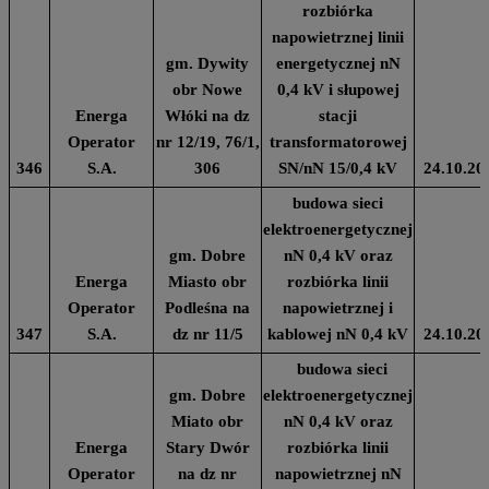
rozbiórka
napowietrznej linii
gm. Dywity
energetycznej nN
obr Nowe
0,4 kV i słupowej
Energa
Włóki na dz
stacji
Operator
nr 12/19, 76/1,
transformatorowej
346
S.A.
306
SN/nN 15/0,4 kV
24.10.20
budowa sieci
elektroenergetycznej
gm. Dobre
nN 0,4 kV oraz
Energa
Miasto obr
rozbiórka linii
Operator
Podleśna na
napowietrznej i
347
S.A.
dz nr 11/5
kablowej nN 0,4 kV
24.10.20
budowa sieci
gm. Dobre
elektroenergetycznej
Miato obr
nN 0,4 kV oraz
Energa
Stary Dwór
rozbiórka linii
Operator
na dz nr
napowietrznej nN