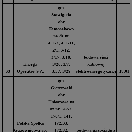
gm.
Stawiguda
obr
Tomaszkowo
na dz nr
451/2, 451/11,
2/1, 3/12,
3/17, 3/10,
budowa sieci
Energa
3/20, 3/7,
kablowej
63
Operator S.A.
3/37, 3/29
elektroenergetycznej
18.03.
gm.
Gietrzwałd
obr
Unieszewo na
dz nr 142/2,
176/1, 141,
Polska Spółka
172/33,
Gazownictwa sp.
172/32,
budowa gazociągu z