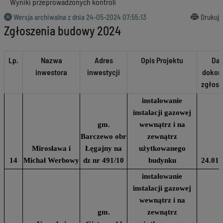
Wyniki przeprowadzonych kontroli
Wersja archiwalna z dnia
24-05-2024 07:55:13
Drukuj
Zgłoszenia budowy 2024
Lp.
Nazwa
Adres
Opis Projektu
Dat
inwestora
inwestycji
dokon
zgłosz
instalowanie
instalacji gazowej
gm.
wewnątrz i na
Barczewo obr
zewnątrz
Mirosława i
Łęgajny na
użytkowanego
14
Michał Werbowy
dz nr 491/10
budynku
24.01.
instalowanie
instalacji gazowej
wewnątrz i na
gm.
zewnątrz