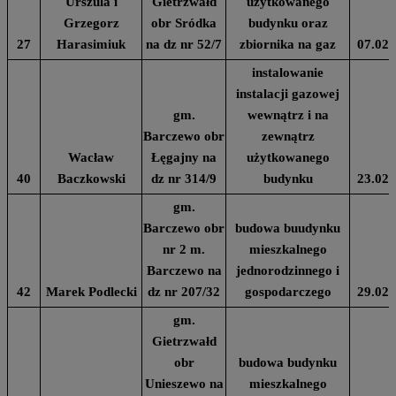
Urszula i
Gietrzwałd
użytkowanego
Grzegorz
obr Sródka
budynku oraz
27
Harasimiuk
na dz nr 52/7
zbiornika na gaz
07.02.
instalowanie
instalacji gazowej
gm.
wewnątrz i na
Barczewo obr
zewnątrz
Wacław
Łęgajny na
użytkowanego
40
Baczkowski
dz nr 314/9
budynku
23.02.
gm.
Barczewo obr
budowa buudynku
nr 2 m.
mieszkalnego
Barczewo na
jednorodzinnego i
42
Marek Podlecki
dz nr 207/32
gospodarczego
29.02.
gm.
Gietrzwałd
obr
budowa budynku
Unieszewo na
mieszkalnego