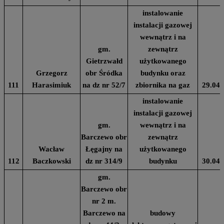
instalowanie
instalacji gazowej
wewnątrz i na
gm.
zewnątrz
Gietrzwałd
użytkowanego
Grzegorz
obr Śródka
budynku oraz
111
Harasimiuk
na dz nr 52/7
zbiornika na gaz
29.04.
instalowanie
instalacji gazowej
gm.
wewnątrz i na
Barczewo obr
zewnątrz
Wacław
Łęgajny na
użytkowanego
112
Baczkowski
dz nr 314/9
budynku
30.04.
gm.
Barczewo obr
nr 2 m.
Barczewo na
budowy