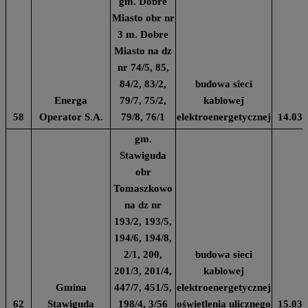
gm. Dobre
Miasto obr nr
3 m. Dobre
Miasto na dz
nr 74/5, 85,
84/2, 83/2,
budowa sieci
Energa
79/7, 75/2,
kablowej
58
Operator S.A.
79/8, 76/1
elektroenergetycznej
14.03.
gm.
Stawiguda
obr
Tomaszkowo
na dz nr
193/2, 193/5,
194/6, 194/8,
2/1, 200,
budowa sieci
201/3, 201/4,
kablowej
Gmina
447/7, 451/5,
elektroenergetycznej
62
Stawiguda
198/4, 3/56
oświetlenia ulicznego
15.03.