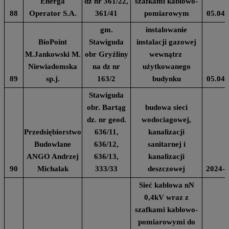
Energa
dz nr 361/22,
szafkami kablowo-
88
Operator S.A.
361/41
pomiarowym
05.04.
gm.
instalowanie
BioPoint
Stawiguda
instalacji gazowej
M.Jankowski M.
obr Gryźliny
wewnątrz
Niewiadomska
na dz nr
użytkowanego
89
sp.j.
163/2
budynku
05.04.
Stawiguda
obr. Bartąg
budowa sieci
dz. nr geod.
wodociagowej,
Przedsiębiorstwo
636/11,
kanalizacji
Budowlane
636/12,
sanitarnej i
ANGO Andrzej
636/13,
kanalizacji
90
Michalak
333/33
deszczowej
2024-0
Sieć kablowa nN
0,4kV wraz z
szafkami kablowo-
pomiarowymi do