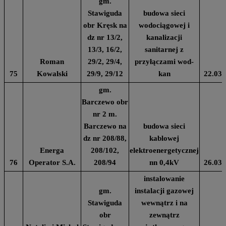
gm.
Stawiguda
budowa sieci
obr Kręsk na
wodociągowej i
dz nr 13/2,
kanalizacji
13/3, 16/2,
sanitarnej z
Roman
29/2, 29/4,
przyłączami wod-
75
Kowalski
29/9, 29/12
kan
22.03.
gm.
Barczewo obr
nr 2 m.
Barczewo na
budowa sieci
dz nr 208/88,
kablowej
Energa
208/102,
elektroenergetycznej
76
Operator S.A.
208/94
nn 0,4kV
26.03.
instalowanie
gm.
instalacji gazowej
Stawiguda
wewnątrz i na
obr
zewnątrz