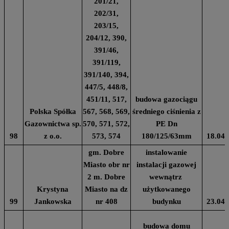
201/21,
202/31,
203/15,
204/12, 390,
391/46,
391/119,
391/140, 394,
447/5, 448/8,
451/11, 517,
budowa gazociągu
Polska Spółka
567, 568, 569,
średniego ciśnienia z
Gazownictwa sp.
570, 571, 572,
PE Dn
98
z o.o.
573, 574
180/125/63mm
18.04.
gm. Dobre
instalowanie
Miasto obr nr
instalacji gazowej
2 m. Dobre
wewnątrz
Krystyna
Miasto na dz
użytkowanego
99
Jankowska
nr 408
budynku
23.04.
budowa domu