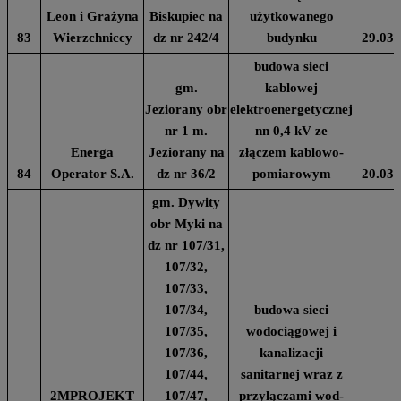
Leon i Grażyna
Biskupiec na
użytkowanego
83
Wierzchniccy
dz nr 242/4
budynku
29.03.
budowa sieci
gm.
kablowej
Jeziorany obr
elektroenergetycznej
nr 1 m.
nn 0,4 kV ze
Energa
Jeziorany na
złączem kablowo-
84
Operator S.A.
dz nr 36/2
pomiarowym
20.03.
gm. Dywity
obr Myki na
dz nr 107/31,
107/32,
107/33,
107/34,
budowa sieci
107/35,
wodociągowej i
107/36,
kanalizacji
107/44,
sanitarnej wraz z
2MPROJEKT
107/47,
przyłączami wod-