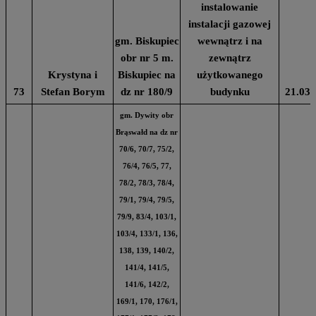
instalowanie
instalacji gazowej
gm. Biskupiec
wewnątrz i na
obr nr 5 m.
zewnątrz
Krystyna i
Biskupiec na
użytkowanego
73
Stefan Borym
dz nr 180/9
budynku
21.03.
gm. Dywity obr
Brąswałd na dz nr
70/6, 70/7, 75/2,
76/4, 76/5, 77,
78/2, 78/3, 78/4,
79/1, 79/4, 79/5,
79/9, 83/4, 103/1,
103/4, 133/1, 136,
138, 139, 140/2,
141/4, 141/5,
141/6, 142/2,
169/1, 170, 176/1,