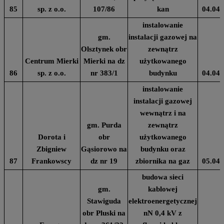
85
sp. z o.o.
107/86
kan
04.04.
instalowanie
gm.
instalacji gazowej na
Olsztynek obr
zewnątrz
Centrum Mierki
Mierki na dz
użytkowanego
86
sp. z o.o.
nr 383/1
budynku
04.04.
instalowanie
instalacji gazowej
wewnątrz i na
gm. Purda
zewnątrz
Dorota i
obr
użytkowanego
Zbigniew
Gąsiorowo na
budynku oraz
87
Frankowscy
dz nr 19
zbiornika na gaz
05.04.
budowa sieci
gm.
kablowej
Stawiguda
elektroenergetycznej
obr Pluski na
nN 0,4 kV z