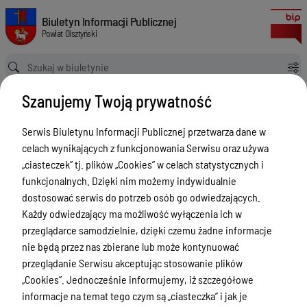
Zgłoszenia budowy 2024
Biuletyn Informacji Publicznej Powiat Olsztyński
Biuletyn Informacji Publicznej
Powiat Olsztyński
Ścieżka powrotu
Strona główna
Rejestry budowlane
Zgłoszenia budowy 2024
Szanujemy Twoją prywatność
Rejestry budowlane
Serwis Biuletynu Informacji Publicznej przetwarza dane w
Menu Przedmiotowe
celach wynikających z funkcjonowania Serwisu oraz używa
Kontakt i telefony w urzędzie
„ciasteczek” tj. plików „Cookies” w celach statystycznych i
funkcjonalnych. Dzięki nim możemy indywidualnie
Ogłoszenia
dostosować serwis do potrzeb osób go odwiedzających.
Powiat Olsztyński
Każdy odwiedzający ma możliwość wyłączenia ich w
przeglądarce samodzielnie, dzięki czemu żadne informacje
Rada Powiatu
nie będą przez nas zbierane lub może kontynuować
Starostwo Powiatowe
przeglądanie Serwisu akceptując stosowanie plików
„Cookies”. Jednocześnie informujemy, iż szczegółowe
Zbycie, użytkowanie wieczyste, najem,
informacje na temat tego czym są „ciasteczka” i jak je
dzierżawa, użyczenie