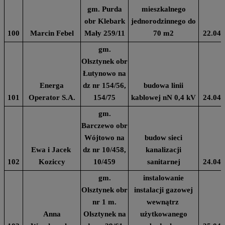
gm. Purda
mieszkalnego
obr Klebark
jednorodzinnego do
100
Marcin Febel
Mały 259/11
70 m2
22.04.
gm.
Olsztynek obr
Łutynowo na
Energa
dz nr 154/56,
budowa linii
101
Operator S.A.
154/75
kablowej nN 0,4 kV
24.04.
gm.
Barczewo obr
Wójtowo na
budow sieci
Ewa i Jacek
dz nr 10/458,
kanalizacji
102
Koziccy
10/459
sanitarnej
24.04.
gm.
instalowanie
Olsztynek obr
instalacji gazowej
nr 1 m.
wewnątrz
Anna
Olsztynek na
użytkowanego