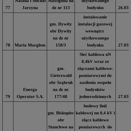
Natalia i Michał
Stawiguda na
użytkowanego
77
Jarzyna
dz nr 113
budynku
26.03.
instalowanie
gm. Dywity
instalacji gazowej
obr Dywity
wewnątrz
na dz nr
użytkowanego
78
Maria Marglem
158/3
budynku
27.03.
Sieć kablowa nN
0,4kV wraz ze
gm.
złączami kablowo-
Gietrzwałd
pomiarowymi do
obr Sząbruk
zasilenia zespołu
Energa
na dz nr
budynków
79
Operator S.A.
177/48
jednorodzinnych
27.03.
budowy linii
gm. Biskupiec
kablowej nn 0,4 kV i
obr
złącz kablowo
Stanclewo na
pomiarowych do