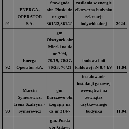
Stawiguda
zasilania w energie
ENERGA-
obr. Pluski dz.
elktryczną budynku
OPERATOR
nr geod.
rekreacji
91
S.A.
361/22,361/41
indywidualnej
2024-0
gm.
Olsztynek obr
Mierki na dz
nr 70/4,
Energa
70/19, 70/27,
budowa linii
92
Operator S.A.
70/23, 70/21
kablowej nN 0,4 kV
11.04.
instalowanie
instalacji gazowej
Marcin
gm.
wewnątrz i na
Symerewicz,
Barczewo obr
zewnątrz
Irena Szafryna -
Łegajny na
użytkowanego
93
Symerewicz
dz nr 314/7
budynku
11.04.
gm. Purda
obr Gilawy