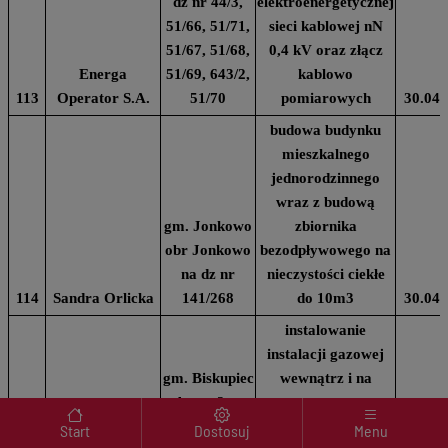
dz nr 44/3,
elektroenergetycznej
51/66, 51/71,
sieci kablowej nN
51/67, 51/68,
0,4 kV oraz złącz
Energa
51/69, 643/2,
kablowo
113
Operator S.A.
51/70
pomiarowych
30.04.
budowa budynku
mieszkalnego
jednorodzinnego
wraz z budową
gm. Jonkowo
zbiornika
obr Jonkowo
bezodpływowego na
na dz nr
nieczystości ciekłe
114
Sandra Orlicka
141/268
do 10m3
30.04.
instalowanie
instalacji gazowej
gm. Biskupiec
wewnątrz i na
obr na 2 m.
zewnątrz
Menu wyróżnione
Marta
Biskupiec na
użytkowanego
Start
Dostosuj
Menu