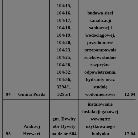
104/15,
104/16,
budowa sieci
104/17,
kanalizacji
104/18,
sanitarnej i
104/19,
wodociągowej,
104/20,
przydomowe
104/23,
przepompownie
104/25,
ścieków, studnie
104/26,
rozprężne
104/32,
odpowietrzenia,
104/36,
hydranty oraz
3294/1,
studnię
94
Gmina Purda
3295/1
wodomierzowe
12.04.
instalowanie
instalacji gazowej
gm. Dywity
wewnątrz
Andrzej
obr Dywity
użytkowanego
95
Herwert
na dz nr 604
budynku
17.04.