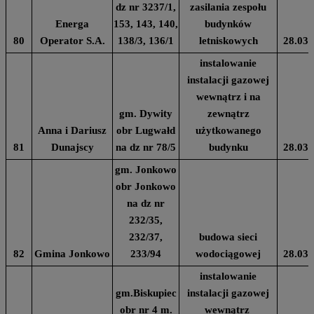
dz nr 3237/1,
zasilania zespołu
Energa
153, 143, 140,
budynków
80
Operator S.A.
138/3, 136/1
letniskowych
28.03.
instalowanie
instalacji gazowej
wewnątrz i na
gm. Dywity
zewnątrz
Anna i Dariusz
obr Lugwałd
użytkowanego
81
Dunajscy
na dz nr 78/5
budynku
28.03.
gm. Jonkowo
obr Jonkowo
na dz nr
232/35,
232/37,
budowa sieci
82
Gmina Jonkowo
233/94
wodociągowej
28.03.
instalowanie
gm.Biskupiec
instalacji gazowej
obr nr 4 m.
wewnątrz