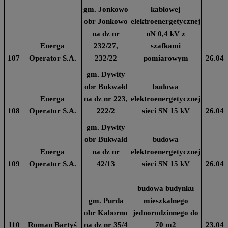
gm. Jonkowo
kablowej
obr Jonkowo
elektroenergetycznej
na dz nr
nN 0,4 kV z
Energa
232/27,
szafkami
107
Operator S.A.
232/22
pomiarowym
26.04.
gm. Dywity
obr Bukwałd
budowa
Energa
na dz nr 223,
elektroenergetycznej
108
Operator S.A.
222/2
sieci SN 15 kV
26.04.
gm. Dywity
obr Bukwałd
budowa
Energa
na dz nr
elektroenergetycznej
109
Operator S.A.
42/13
sieci SN 15 kV
26.04.
budowa budynku
gm. Purda
mieszkalnego
obr Kaborno
jednorodzinnego do
110
Roman Bartyś
na dz nr 35/4
70 m2
23.04.