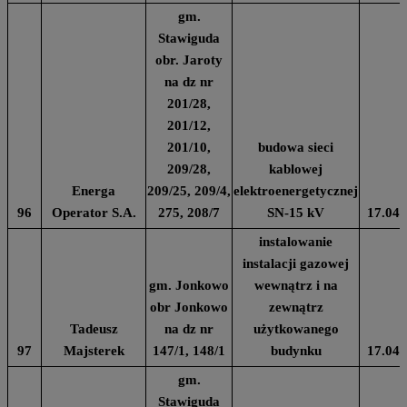
gm.
Stawiguda
obr. Jaroty
na dz nr
201/28,
201/12,
201/10,
budowa sieci
209/28,
kablowej
Energa
209/25, 209/4,
elektroenergetycznej
96
Operator S.A.
275, 208/7
SN-15 kV
17.04.
instalowanie
instalacji gazowej
gm. Jonkowo
wewnątrz i na
obr Jonkowo
zewnątrz
Tadeusz
na dz nr
użytkowanego
97
Majsterek
147/1, 148/1
budynku
17.04.
gm.
Stawiguda