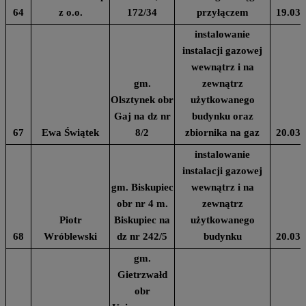
64
z o.o.
172/34
przyłączem
19.03.
instalowanie
instalacji gazowej
wewnątrz i na
gm.
zewnątrz
Olsztynek obr
użytkowanego
Gaj na dz nr
budynku oraz
67
Ewa Świątek
8/2
zbiornika na gaz
20.03.
instalowanie
instalacji gazowej
gm. Biskupiec
wewnątrz i na
obr nr 4 m.
zewnątrz
Piotr
Biskupiec na
użytkowanego
68
Wróblewski
dz nr 242/5
budynku
20.03.
gm.
Gietrzwałd
obr