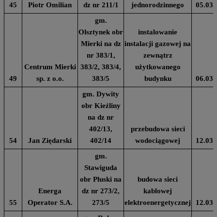
45
Piotr Omilian
dz nr 211/1
jednorodzinnego
05.03.
gm.
Olsztynek obr
instalowanie
Mierki na dz
instalacji gazowej na
nr 383/1,
zewnątrz
Centrum Mierki
383/2, 383/4,
użytkowanego
49
sp. z o.o.
383/5
budynku
06.03.
gm. Dywity
obr Kieźliny
na dz nr
402/13,
przebudowa sieci
54
Jan Ziędarski
402/14
wodociągowej
12.03.
gm.
Stawiguda
obr Pluski na
budowa sieci
Energa
dz nr 273/2,
kablowej
55
Operator S.A.
273/5
elektroenergetycznej
12.03.