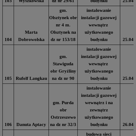
103
Wyszkowska
dz nr 29/61
budynku
25.04.
gm.
instalowanie
Olsztynek obr
instalacji gazowej
nr 4 m.
wewnątrz
Marta
Olsztynek na
użytkowanego
104
Dobrowolska
dz nr 153/18
budynku
25.04.
instalowanie
gm.
instalacji gazowej
Stawiguda
wewnątrz
obr Gryźliny
użytkowanego
105
Rufolf Langkau
na dz nr 90
budynku
25.04.
instalowanie
instalacji gazowej
gm. Purda
wewnątrz i na
obr
zewnątrz
Ostrzeszewo
użytkowanego
106
Danuta Aptacy
na dz nr 32/3
budynku
26.04.
budowa sieci