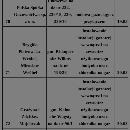
Unieszewo na
Polska Spółka
dz nr 222,
Gazownictwa sp.
230/18, 229,
budowa gazociągu z
70
z o.o.
230/10
przyłączem
19.03.
instalowanie
instalacji gazowej
Brygida
wewnątrz i na
Piotrowska-
gm. Biskupiec
zewnątrz
Wróbel,
obr Wilimy
użytkowanego
Mirosław
na dz nr
budynku oraz
71
Wróbel
198/28
zbiornika na gaz
20.03.
instalowanie
instalacji gazowej
wewnątrz i na
zewnątrz
Grażyna i
gm. Kolno
użytkowanego
Zdzisław
obr Wągsty
budynku oraz
72
Majchrzak
na dz nr 96/1
zbiornika na gaz
20.03.