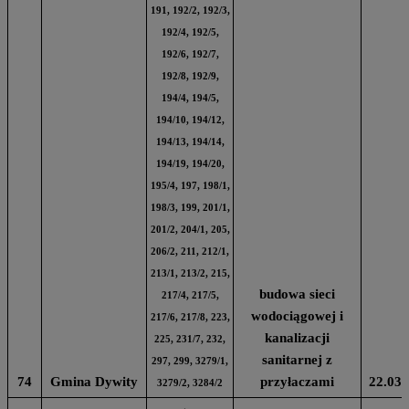
191, 192/2, 192/3,
192/4, 192/5,
192/6, 192/7,
192/8, 192/9,
194/4, 194/5,
194/10, 194/12,
194/13, 194/14,
194/19, 194/20,
195/4, 197, 198/1,
198/3, 199, 201/1,
201/2, 204/1, 205,
206/2, 211, 212/1,
213/1, 213/2, 215,
budowa sieci
217/4, 217/5,
wodociągowej i
217/6, 217/8, 223,
kanalizacji
225, 231/7, 232,
sanitarnej z
297, 299, 3279/1,
74
Gmina Dywity
przyłaczami
22.03.
3279/2, 3284/2