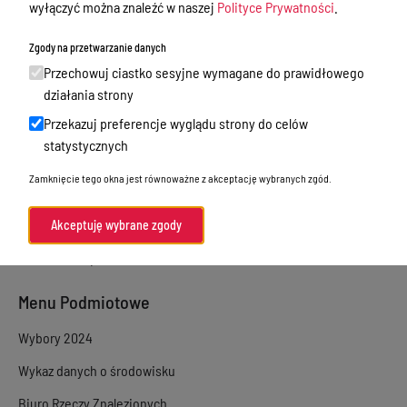
wyłączyć można znaleźć w naszej
Polityce Prywatności
.
Sprawy załatwiane w urzędzie
Zgody na przetwarzanie danych
Sprawy załatwiane internetowo
Przechowuj ciastko sesyjne wymagane do prawidłowego
Oświadczenia majątkowe
działania strony
Przekazuj preferencje wyglądu strony do celów
e-Puap/ e-Doręczenia
statystycznych
Petycje
Zamknięcie tego okna jest równoważne z akceptację wybranych zgód.
Praca
Akty prawne
Akceptuję wybrane zgody
Zamówienia publiczne
Menu Podmiotowe
Wybory 2024
Wykaz danych o środowisku
Biuro Rzeczy Znalezionych