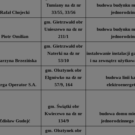
Tumiany na dz nr
budowa budynku m
Rafał Chojecki
33/55, 33/56
jednorodzin
gm. Gietrzwałd obr
Unieszewo na dz nr
budowa budynku m
Piotr Omilian
211/1
jednorodzin
gm. Gietrzwałd obr
Naterki na dz nr
instalowanie instalacji
arzyna Brzezińska
53/10
i na zewnątrz użytko
gm. Olsztynek obr
Elgnówko na dz nr
budowa linii k
rga Operator S.A.
57/9, 164
elektroenerge
gm. Świątki obr
Kwiecewo na dz nr
budowa domu mie
Zdisław Gudojć
134/9
jednorodzinnego
gm. Olsztynek obr