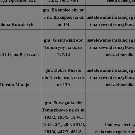
rga Operator S.A.
75/2, 79/8, 76/1
elektroenerge
gm. Biskupiec obr nr
5 m. Biskupiec na dz
instalowanie instalacji
ldona Kowalczyk
nr 1/4
i na zewnątrz użytko
gm. Gietrzwałd obr
instalowanie instalacji
Tomaryny na dz nr
i na zewnątrz użytko
ał i Irena Puszczało
127/12
oraz zbiornika
gm. Dobre Miasto
instalowanie instalacji
obr Cerkiewnik na dz
i na zewnątrz użytko
Dorota Mateja
nr 139
oraz zbiornika
gm. Stawiguda obr
Tomaszkowo na dz nr
193/2, 193/5, 194/6,
194/8, 2/1, 200, 201/3,
budowa sieci k
201/4, 447/7, 451/5,
elektroenergetyczne