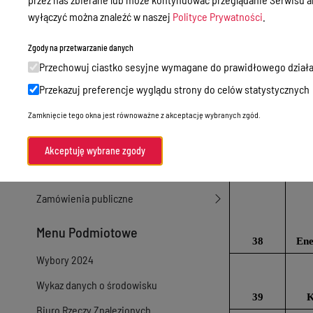
8
Ene
wyłączyć można znaleźć w naszej
Polityce Prywatności
.
Sprawy załatwiane w urzędzie
Mi
Sprawy załatwiane internetowo
Zgody na przetwarzanie danych
14
Przechowuj ciastko sesyjne wymagane do prawidłowego działa
Oświadczenia majątkowe
Przekazuj preferencje wyglądu strony do celów statystycznych
e-Puap/ e-Doręczenia
26
Ene
Zamknięcie tego okna jest równoważne z akceptację wybranych zgód.
Petycje
Praca
Akceptuję wybrane zgody
Ur
27
Akty prawne
Zamówienia publiczne
Menu Podmiotowe
38
Ene
Wybory 2024
Wykaz danych o środowisku
39
K
Biuro Rzeczy Znalezionych