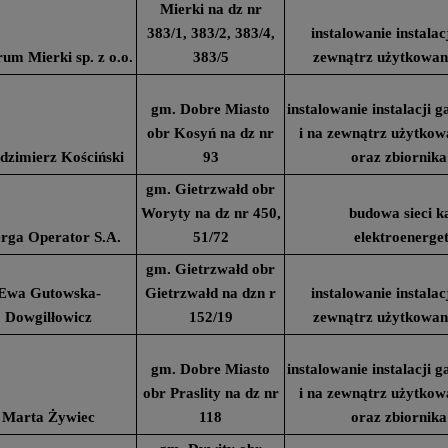
Mierki na dz nr
383/1, 383/2, 383/4,
instalowanie instala
um Mierki sp. z o.o.
383/5
zewnątrz użytkowa
gm. Dobre Miasto
instalowanie instalacji
obr Kosyń na dz nr
i na zewnątrz użytko
dzimierz Kościński
93
oraz zbiornika
gm. Gietrzwałd obr
Woryty na dz nr 450,
budowa sieci k
rga Operator S.A.
51/72
elektroenerge
gm. Gietrzwałd obr
Ewa Gutowska-
Gietrzwałd na dzn r
instalowanie instala
Dowgilłowicz
152/19
zewnątrz użytkowa
gm. Dobre Miasto
instalowanie instalacji
obr Praslity na dz nr
i na zewnątrz użytko
Marta Żywiec
118
oraz zbiornika