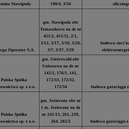
mina Stawiguda
198/4, 3/56
uliczneg
gm. Stawiguda obr
Tomaszkowo na dz nr
451/2, 451/11, 2/1,
3/12, 3/17, 3/10, 3/20,
budowa sieci k
rga Operator S.A.
3/7, 3/37, 3/29
elektroenerge
gm. Gietrzwałd obr
Unieszewo na dz nr
142/2, 176/1, 141,
Polska Spółka
172/33, 172/32,
ownictwa sp. z o.o.
172/34
budowa gazociągu z
gm. Jeziorany obr nr
1 m. Jeziorany na dz
Polska Spółka
nr 241/13, 261, 239,
ownictwa sp. z o.o.
264, 265/2
budowa gazociągu z