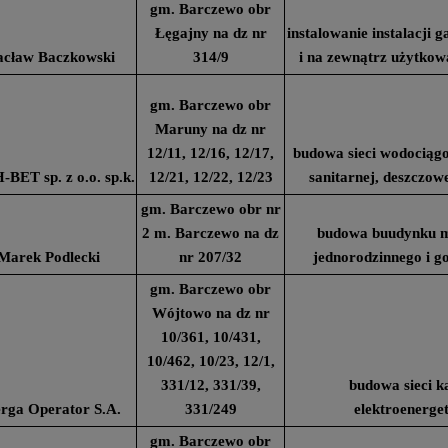
gm. Barczewo obr
Łęgajny na dz nr
instalowanie instalacji
cław Baczkowski
314/9
i na zewnątrz użytko
gm. Barczewo obr
Maruny na dz nr
12/11, 12/16, 12/17,
budowa sieci wodociągo
BET sp. z o.o. sp.k.
12/21, 12/22, 12/23
sanitarnej, deszczow
gm. Barczewo obr nr
2 m. Barczewo na dz
budowa buudynku m
Marek Podlecki
nr 207/32
jednorodzinnego i g
gm. Barczewo obr
Wójtowo na dz nr
10/361, 10/431,
10/462, 10/23, 12/1,
331/12, 331/39,
budowa sieci k
rga Operator S.A.
331/249
elektroenerge
gm. Barczewo obr