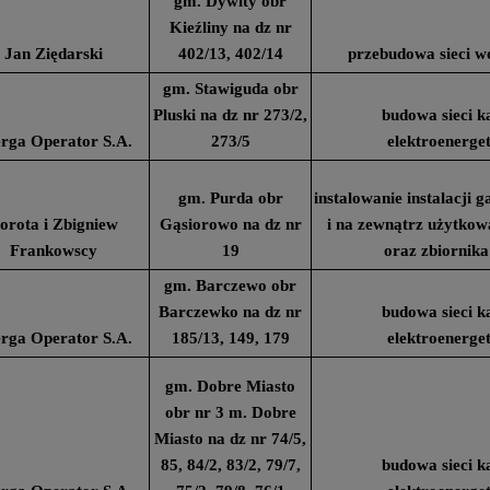
gm. Dywity obr
Kieźliny na dz nr
Jan Ziędarski
402/13, 402/14
przebudowa sieci w
gm. Stawiguda obr
Pluski na dz nr 273/2,
budowa sieci k
rga Operator S.A.
273/5
elektroenerge
gm. Purda obr
instalowanie instalacji
orota i Zbigniew
Gąsiorowo na dz nr
i na zewnątrz użytko
Frankowscy
19
oraz zbiornika
gm. Barczewo obr
Barczewko na dz nr
budowa sieci k
rga Operator S.A.
185/13, 149, 179
elektroenerge
gm. Dobre Miasto
obr nr 3 m. Dobre
Miasto na dz nr 74/5,
85, 84/2, 83/2, 79/7,
budowa sieci k