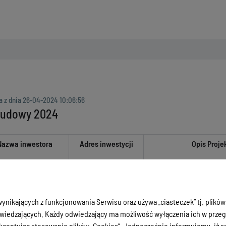
a z dnia
26-04-2024 10:06:56
budowy 2024
Nazwa inwestora
Adres inwestycji
Opis Proje
gm. Biskupiec obr
ynikających z funkcjonowania Serwisu oraz używa „ciasteczek” tj. plików
Czerwonka na dz nr
iedzających. Każdy odwiedzający ma możliwość wyłączenia ich w przegl
322/13, 327/2, 126,
budowa sieci k
ceptując stosowanie plików „Cookies”. Jednocześnie informujemy, iż szc