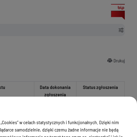
Drukuj
ktu
Data dokonania
Status zgłoszenia
zgłoszenia
 „Cookies” w celach statystycznych i funkcjonalnych. Dzięki nim
ądarce samodzielnie, dzięki czemu żadne informacje nie będą
nie wniesiono sprzeciwu
ablowej
zegółowe informacje na temat tego czym są „ciasteczka” i jak je
28.02.2024