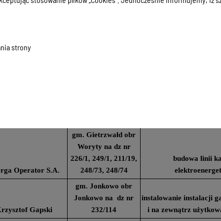
rga Operator S.A.
125
elektroenerge
gm. Barczewo obr
rosława i Michał
Łęgajny na dz nr
instalowanie instalacji
Werbowy
491/10
i na zewnątrz użytko
nia strony
gm. Gietrzwałd obr
budowa sieci k
rga Operator S.A.
Biesal na dz nr 262/8
elektroenerge
instalowanie instalacji
szula i Grzegorz
gm. Gietrzwałd obr
i na zewnątrz użytko
Harasimiuk
Sródka na dz nr 52/7
oraz zbiornika
gm. Gietrzwałd obr
Woryty na dz nr
226/1, 249/1, 211/19,
budowa linii k
rga Operator S.A.
248/73, 248/74
elektroenerge
gm. Jonkowo obr
Jonkowo na dz nr
instalowanie instalacji
rzysztof Gapski
232/114
i na zewnątrz użytko