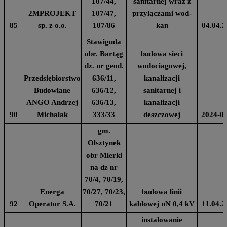
107/44,
sanitarnej wraz z
2MPROJEKT
107/47,
przyłączami wod-
85
sp. z o.o.
107/86
kan
04.04.2
Stawiguda
obr. Bartąg
budowa sieci
dz. nr geod.
wodociagowej,
Przedsiębiorstwo
636/11,
kanalizacji
Budowlane
636/12,
sanitarnej i
ANGO Andrzej
636/13,
kanalizacji
90
Michalak
333/33
deszczowej
2024-0
gm.
Olsztynek
obr Mierki
na dz nr
70/4, 70/19,
Energa
70/27, 70/23,
budowa linii
92
Operator S.A.
70/21
kablowej nN 0,4 kV
11.04.2
instalowanie