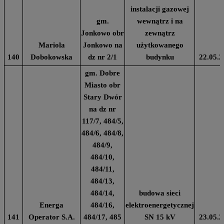
instalacji gazowej
gm.
wewnątrz i na
Jonkowo obr
zewnątrz
Mariola
Jonkowo na
użytkowanego
140
Dobokowska
dz nr 2/1
budynku
22.05.2
gm. Dobre
Miasto obr
Stary Dwór
na dz nr
117/7, 484/5,
484/6, 484/8,
484/9,
484/10,
484/11,
484/13,
484/14,
budowa sieci
Energa
484/16,
elektroenergetycznej
141
Operator S.A.
484/17, 485
SN 15 kV
23.05.2