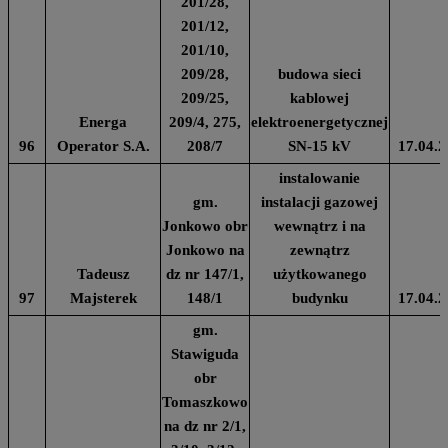
201/28,
201/12,
201/10,
209/28,
budowa sieci
209/25,
kablowej
Energa
209/4, 275,
elektroenergetycznej
96
Operator S.A.
208/7
SN-15 kV
17.04.2
instalowanie
gm.
instalacji gazowej
Jonkowo obr
wewnątrz i na
Jonkowo na
zewnątrz
Tadeusz
dz nr 147/1,
użytkowanego
97
Majsterek
148/1
budynku
17.04.2
gm.
Stawiguda
obr
Tomaszkowo
na dz nr 2/1,