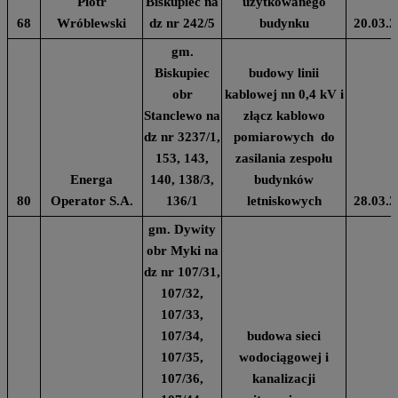
Piotr
Biskupiec na
użytkowanego
68
Wróblewski
dz nr 242/5
budynku
20.03.2
gm.
Biskupiec
budowy linii
obr
kablowej nn 0,4 kV i
Stanclewo na
złącz kablowo
dz nr 3237/1,
pomiarowych do
153, 143,
zasilania zespołu
Energa
140, 138/3,
budynków
80
Operator S.A.
136/1
letniskowych
28.03.2
gm. Dywity
obr Myki na
dz nr 107/31,
107/32,
107/33,
107/34,
budowa sieci
107/35,
wodociągowej i
107/36,
kanalizacji