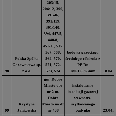
203/15,
204/12, 390,
391/46,
391/119,
391/140,
394, 447/5,
448/8,
451/11, 517,
567, 568,
budowa gazociągu
Polska Spółka
569, 570,
średniego ciśnienia z
Gazownictwa sp.
571, 572,
PE Dn
98
z o.o.
573, 574
180/125/63mm
18.04.2
gm. Dobre
Miasto obr
instalowanie
nr 2 m.
instalacji gazowej
Dobre
wewnątrz
Krystyna
Miasto na dz
użytkowanego
99
Jankowska
nr 408
budynku
23.04.2