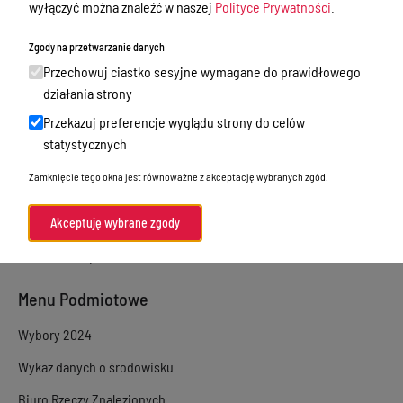
wyłączyć można znaleźć w naszej
Polityce Prywatności
.
Sprawy załatwiane w urzędzie
Zgody na przetwarzanie danych
Sprawy załatwiane internetowo
Przechowuj ciastko sesyjne wymagane do prawidłowego
Oświadczenia majątkowe
działania strony
Przekazuj preferencje wyglądu strony do celów
e-Puap/ e-Doręczenia
statystycznych
Petycje
Zamknięcie tego okna jest równoważne z akceptację wybranych zgód.
Praca
Akty prawne
Akceptuję wybrane zgody
Zamówienia publiczne
Menu Podmiotowe
Wybory 2024
Wykaz danych o środowisku
Biuro Rzeczy Znalezionych