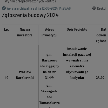
Wyniki przeprowadzonych kontroli
Wersja archiwalna z dnia
12-06-2024 14:25:46
Drukuj
Zgłoszenia budowy 2024
Lp.
Nazwa
Adres
Opis Projektu
Dat
inwestora
inwestycji
dokona
zgłosze
instalowanie
gm.
instalacji gazowej
Barczewo
wewnątrz i na
obr Łęgajny
zewnątrz
Wacław
na dz nr
użytkowanego
40
Baczkowski
314/9
budynku
23.02.2
gm.
Stawiguda
obr
Tomaszkowo