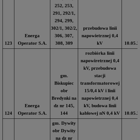
252, 253,
291, 292/1,
294, 299,
302/1, 302/2,
przebudowa linii
Energa
306, 307,
napowietrznej 0,4
123
Operator S.A.
308, 309
kV
10.05.2
rozbiórka linii
napowiretrznej 0,4
kV, przebudowa
gm.
stacji
Biskupiec
transformatorowej
obr
15/0,4 kV i linii
Bredynki na
napowietrznej 0,4
Energa
dz nr 145,
kV, budowa linii
124
Operator S.A.
144
kablowej nN 0,4 kV
10.05.2
gm. Dywity
obr Dywity
na dz nr