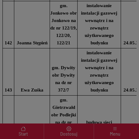
gm.
instalowanie
Jonkowo obr
instalacji gazowej
Jonkowo na
wewnątrz i na
dz nr 122/19,
zewnątrz
122/20,
użytkowanego
142
Joanna Stępień
122/21
budynku
24.05.2
instalowanie
instalacji gazowej
gm. Dywity
wewnątrz i na
obr Dywity
zewnątrz
na dz nr
użytkowanego
143
Ewa Zuśka
372/7
budynku
24.05.2
gm.
Gietrzwałd
obr Podlejki
na dz nr
budowa sieci
Menu wyróżnione
57/43, 57/30,
wodociągowej na
Start
Dostosuj
Menu
57/33, 76,
trasie od stacji