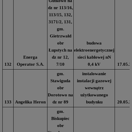
Gutkowo na
dz nr 113/16,
113/15, 132,
3171/2, 131,
gm.
Gietrzwałd
obr
budowa
Łupstych na
elektroenergetycznej
Energa
dz nr 12,
sieci kablowej nN
132
Operator S.A.
7/10
0,4 kV
17.05.2
gm.
instalowanie
Stawiguda
instalacji gazowej
obr
wewnątrz
Dorotowo na
użytkowanego
133
Angelika Heron
dz nr 89
budynku
20.05.2
gm.
Biskupiec
obr