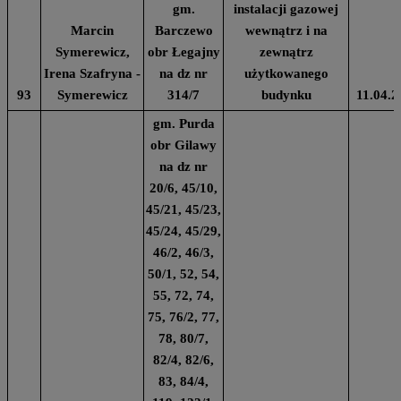
gm.
instalacji gazowej
Marcin
Barczewo
wewnątrz i na
Symerewicz,
obr Łegajny
zewnątrz
Irena Szafryna -
na dz nr
użytkowanego
93
Symerewicz
314/7
budynku
11.04.2
gm. Purda
obr Gilawy
na dz nr
20/6, 45/10,
45/21, 45/23,
45/24, 45/29,
46/2, 46/3,
50/1, 52, 54,
55, 72, 74,
75, 76/2, 77,
78, 80/7,
82/4, 82/6,
83, 84/4,