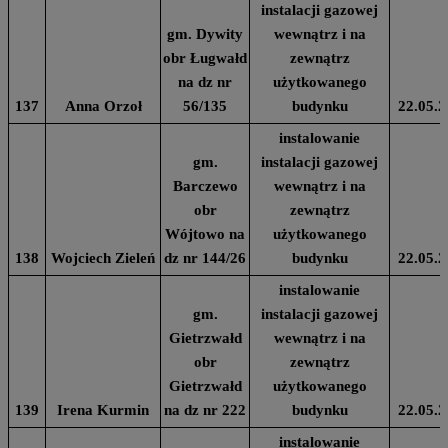
instalacji gazowej
gm. Dywity
wewnątrz i na
obr Ługwałd
zewnątrz
na dz nr
użytkowanego
137
Anna Orzoł
56/135
budynku
22.05.2
instalowanie
gm.
instalacji gazowej
Barczewo
wewnątrz i na
obr
zewnątrz
Wójtowo na
użytkowanego
138
Wojciech Zieleń
dz nr 144/26
budynku
22.05.2
instalowanie
gm.
instalacji gazowej
Gietrzwałd
wewnątrz i na
obr
zewnątrz
Gietrzwałd
użytkowanego
139
Irena Kurmin
na dz nr 222
budynku
22.05.2
instalowanie