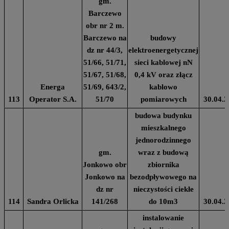
gm.
Barczewo
obr nr 2 m.
Barczewo na
budowy
dz nr 44/3,
elektroenergetycznej
51/66, 51/71,
sieci kablowej nN
51/67, 51/68,
0,4 kV oraz złącz
Energa
51/69, 643/2,
kablowo
113
Operator S.A.
51/70
pomiarowych
30.04.2
budowa budynku
mieszkalnego
jednorodzinnego
gm.
wraz z budową
Jonkowo obr
zbiornika
Jonkowo na
bezodpływowego na
dz nr
nieczystości ciekłe
114
Sandra Orlicka
141/268
do 10m3
30.04.2
instalowanie