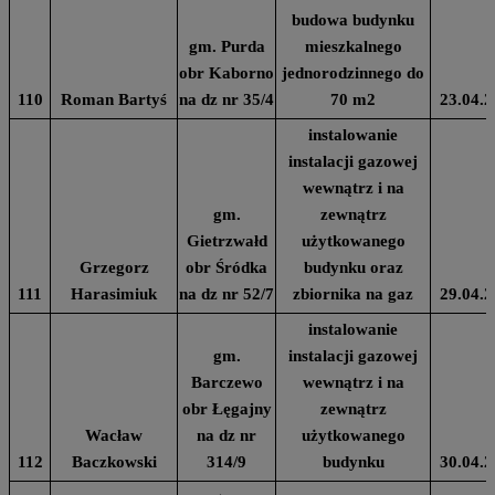
budowa budynku
gm. Purda
mieszkalnego
obr Kaborno
jednorodzinnego do
110
Roman Bartyś
na dz nr 35/4
70 m2
23.04.2
instalowanie
instalacji gazowej
wewnątrz i na
gm.
zewnątrz
Gietrzwałd
użytkowanego
Grzegorz
obr Śródka
budynku oraz
111
Harasimiuk
na dz nr 52/7
zbiornika na gaz
29.04.2
instalowanie
gm.
instalacji gazowej
Barczewo
wewnątrz i na
obr Łęgajny
zewnątrz
Wacław
na dz nr
użytkowanego
112
Baczkowski
314/9
budynku
30.04.2