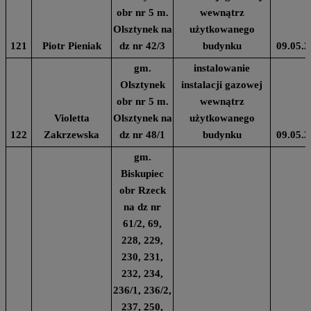
obr nr 5 m.
wewnątrz
Olsztynek na
użytkowanego
121
Piotr Pieniak
dz nr 42/3
budynku
09.05.2
gm.
instalowanie
Olsztynek
instalacji gazowej
obr nr 5 m.
wewnątrz
Violetta
Olsztynek na
użytkowanego
122
Zakrzewska
dz nr 48/1
budynku
09.05.2
gm.
Biskupiec
obr Rzeck
na dz nr
61/2, 69,
228, 229,
230, 231,
232, 234,
236/1, 236/2,
237, 250,