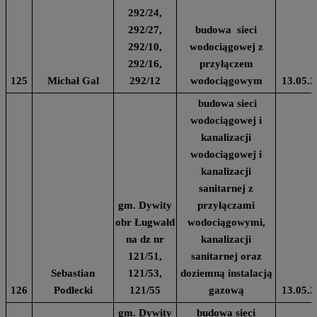
292/24,
292/27,
budowa sieci
292/10,
wodociągowej z
292/16,
przyłączem
125
Michał Gal
292/12
wodociągowym
13.05.2
budowa sieci
wodociągowej i
kanalizacji
wodociągowej i
kanalizacji
sanitarnej z
gm. Dywity
przyłączami
obr Ługwałd
wodociągowymi,
na dz nr
kanalizacji
121/51,
sanitarnej oraz
Sebastian
121/53,
doziemną instalacją
126
Podlecki
121/55
gazową
13.05.2
gm. Dywity
budowa sieci