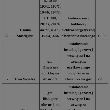
na dz nr
193/2, 193/5,
194/6, 194/8,
2/1, 200,
budowa sieci
201/3, 201/4,
kablowej
Gmina
447/7, 451/5,
elektroenergetycznej
62
Stawiguda
198/4, 3/56
oświetlenia ulicznego
15.03.2
instalowanie
instalacji gazowej
wewnątrz i na
gm.
zewnątrz
Olsztynek
użytkowanego
obr Gaj na
budynku oraz
67
Ewa Świątek
dz nr 8/2
zbiornika na gaz
20.03.2
instalowanie
gm.
instalacji gazowej
Biskupiec
wewnątrz i na
obr nr 4 m.
zewnątrz