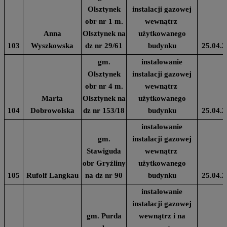
Olsztynek
instalacji gazowej
obr nr 1 m.
wewnątrz
Anna
Olsztynek na
użytkowanego
103
Wyszkowska
dz nr 29/61
budynku
25.04.2
gm.
instalowanie
Olsztynek
instalacji gazowej
obr nr 4 m.
wewnątrz
Marta
Olsztynek na
użytkowanego
104
Dobrowolska
dz nr 153/18
budynku
25.04.2
instalowanie
gm.
instalacji gazowej
Stawiguda
wewnątrz
obr Gryźliny
użytkowanego
105
Rufolf Langkau
na dz nr 90
budynku
25.04.2
instalowanie
instalacji gazowej
gm. Purda
wewnątrz i na