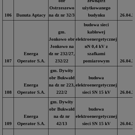
obr
zewnątrz
Ostrzeszewo
użytkowanego
106
Danuta Aptacy
na dz nr 32/3
budynku
26.04.2
budowa sieci
gm.
kablowej
Jonkowo obr
elektroenergetycznej
Jonkowo na
nN 0,4 kV z
Energa
dz nr 232/27,
szafkami
107
Operator S.A.
232/22
pomiarowym
26.04.2
gm. Dywity
obr Bukwałd
budowa
Energa
na dz nr 223,
elektroenergetycznej
108
Operator S.A.
222/2
sieci SN 15 kV
26.04.2
gm. Dywity
obr Bukwałd
budowa
Energa
na dz nr
elektroenergetycznej
109
Operator S.A.
42/13
sieci SN 15 kV
26.04.2