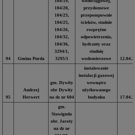
104/19,
wodociągowej,
104/20,
przydomowe
104/23,
przepompownie
104/25,
ścieków, studnie
104/26,
rozprężne
104/32,
odpowietrzenia,
104/36,
hydranty oraz
3294/1,
studnię
94
Gmina Purda
3295/1
wodomierzowe
12.04.2
instalowanie
instalacji gazowej
gm. Dywity
wewnątrz
Andrzej
obr Dywity
użytkowanego
95
Herwert
na dz nr 604
budynku
17.04.2
gm.
Stawiguda
obr. Jaroty
na dz nr