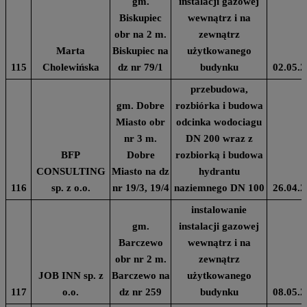
gm.
instalacji gazowej
Biskupiec
wewnątrz i na
obr na 2 m.
zewnątrz
Marta
Biskupiec na
użytkowanego
115
Cholewińska
dz nr 79/1
budynku
02.05.2
przebudowa,
gm. Dobre
rozbiórka i budowa
Miasto obr
odcinka wodociagu
nr 3 m.
DN 200 wraz z
BFP
Dobre
rozbiorką i budowa
CONSULTING
Miasto na dz
hydrantu
116
sp. z o.o.
nr 19/3, 19/4
naziemnego DN 100
26.04.2
instalowanie
gm.
instalacji gazowej
Barczewo
wewnątrz i na
obr nr 2 m.
zewnątrz
JOB INN sp. z
Barczewo na
użytkowanego
117
o.o.
dz nr 259
budynku
08.05.2