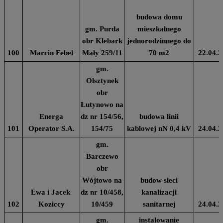
budowa domu
gm. Purda
mieszkalnego
obr Klebark
jednorodzinnego do
100
Marcin Febel
Mały 259/11
70 m2
22.04.2
gm.
Olsztynek
obr
Łutynowo na
Energa
dz nr 154/56,
budowa linii
101
Operator S.A.
154/75
kablowej nN 0,4 kV
24.04.2
gm.
Barczewo
obr
Wójtowo na
budow sieci
Ewa i Jacek
dz nr 10/458,
kanalizacji
102
Koziccy
10/459
sanitarnej
24.04.2
gm.
instalowanie