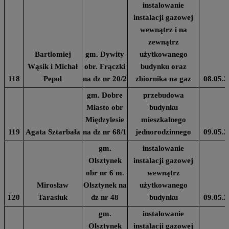
instalowanie
instalacji gazowej
wewnątrz i na
zewnątrz
Bartłomiej
gm. Dywity
użytkowanego
Wąsik i Michał
obr. Frączki
budynku oraz
118
Pepol
na dz nr 20/2
zbiornika na gaz
08.05.2
gm. Dobre
przebudowa
Miasto obr
budynku
Międzylesie
mieszkalnego
119
Agata Sztarbała
na dz nr 68/1
jednorodzinnego
09.05.2
gm.
instalowanie
Olsztynek
instalacji gazowej
obr nr 6 m.
wewnątrz
Mirosław
Olsztynek na
użytkowanego
120
Tarasiuk
dz nr 48
budynku
09.05.2
gm.
instalowanie
Olsztynek
instalacji gazowej