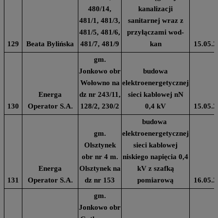
480/14,
kanalizacji
481/1, 481/3,
sanitarnej wraz z
481/5, 481/6,
przyłączami wod-
129
Beata Bylińska
481/7, 481/9
kan
15.05.2
gm.
Jonkowo obr
budowa
Wołowno na
elektroenergetycznej
Energa
dz nr 243/11,
sieci kablowej nN
130
Operator S.A.
128/2, 230/2
0,4 kV
15.05.2
budowa
gm.
elektroenergetycznej
Olsztynek
sieci kablowej
obr nr 4 m.
niskiego napięcia 0,4
Energa
Olsztynek na
kV z szafką
131
Operator S.A.
dz nr 153
pomiarową
16.05.2
gm.
Jonkowo obr