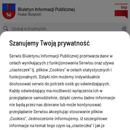
Zgłoszenia budowy 2024
Biuletyn Informacji Publicznej Powiat Olsztyński
Biuletyn Informacji Publicznej
Powiat Olsztyński
Ścieżka powrotu
Strona główna
Rejestry budowlane
Zgłoszenia budowy 2024
Szanujemy Twoją prywatność
Rejestry budowlane
Serwis Biuletynu Informacji Publicznej przetwarza dane w
Menu Przedmiotowe
celach wynikających z funkcjonowania Serwisu oraz używa
Kontakt i telefony w urzędzie
„ciasteczek” tj. plików „Cookies” w celach statystycznych i
funkcjonalnych. Dzięki nim możemy indywidualnie
Ogłoszenia
dostosować serwis do potrzeb osób go odwiedzających.
Powiat Olsztyński
Każdy odwiedzający ma możliwość wyłączenia ich w
przeglądarce samodzielnie, dzięki czemu żadne informacje
Rada Powiatu
nie będą przez nas zbierane lub może kontynuować
Starostwo Powiatowe
przeglądanie Serwisu akceptując stosowanie plików
„Cookies”. Jednocześnie informujemy, iż szczegółowe
Zbycie, użytkowanie wieczyste, najem,
informacje na temat tego czym są „ciasteczka” i jak je
dzierżawa, użyczenie