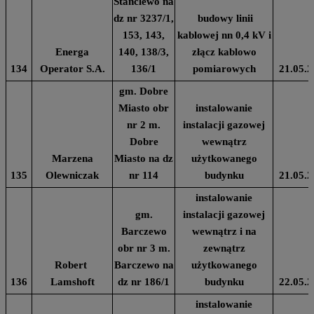
Stanclewo na
dz nr 3237/1,
budowy linii
153, 143,
kablowej nn 0,4 kV i
Energa
140, 138/3,
złącz kablowo
134
Operator S.A.
136/1
pomiarowych
21.05.2
gm. Dobre
Miasto obr
instalowanie
nr 2 m.
instalacji gazowej
Dobre
wewnątrz
Marzena
Miasto na dz
użytkowanego
135
Olewniczak
nr 114
budynku
21.05.2
instalowanie
gm.
instalacji gazowej
Barczewo
wewnątrz i na
obr nr 3 m.
zewnątrz
Robert
Barczewo na
użytkowanego
136
Lamshoft
dz nr 186/1
budynku
22.05.2
instalowanie