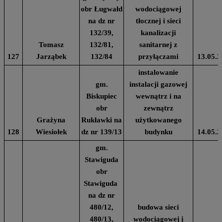
obr Ługwałd
wodociągowej
na dz nr
tłocznej i sieci
132/39,
kanalizacji
Tomasz
132/81,
sanitarnej z
127
Jarząbek
132/84
przyłączami
13.05.2
instalowanie
gm.
instalacji gazowej
Biskupiec
wewnątrz i na
obr
zewnątrz
Grażyna
Rukławki na
użytkowanego
128
Wiesiołek
dz nr 139/13
budynku
14.05.2
gm.
Stawiguda
obr
Stawiguda
na dz nr
480/12,
budowa sieci
480/13,
wodociągowej i