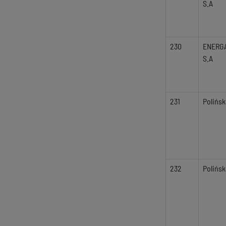
S.A
230
ENERG
S.A
231
Polińsk
232
Polińsk