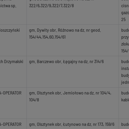
ictwa sp.
322/6,322/9,322/7,322/8
cisn
gazo
25
Moszczyński
gm. Dywity obr. Różnowo na dz. nr geod.
bud
154/44,154,60,154/61
przy
zlok
154/
ch Drzymalski
gm. Barczewo obr. Łęgajny na dz. nr 314/6
bud
inst
bud
jed
A-OPERATOR
gm. Olsztynek obr. Jemiołowo na dz. nr 104/4,
budo
104/8
kabl
A-OPERATOR
gm. Olsztynek obr. Łutynowo na dz. nr 173, 159/6
budo