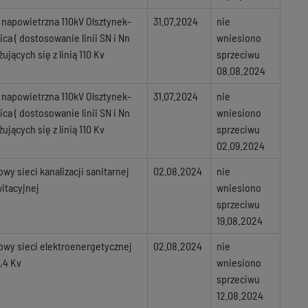
a napowietrzna 110kV Olsztynek-
31.07.2024
nie
ica ( dostosowanie linii SN i Nn
wniesiono
żujących się z linią 110 Kv
sprzeciwu
08.08.2024
a napowietrzna 110kV Olsztynek-
31.07.2024
nie
ica ( dostosowanie linii SN i Nn
wniesiono
żujących się z linią 110 Kv
sprzeciwu
02.09.2024
wy sieci kanalizacji sanitarnej
02.08.2024
nie
itacyjnej
wniesiono
sprzeciwu
19.08.2024
wy sieci elektroenergetycznej
02.08.2024
nie
,4 Kv
wniesiono
sprzeciwu
12.08.2024