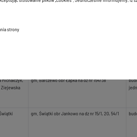
 Kopczyński
gm. Jonkowo obr Jonkowo na dz nr 194/8, 498
budo
wyl
nia strony
j Jarmołowicz
gm. Olsztynek obr nr 4 m. Olsztynek na dz nr 60/1
inst
wew
 Jonkowo
gm. Jonkowo obr Jonkowo na dz nr 56/2, 58,
rozb
59/11, 62/1, 63/2
des
a Michalczyk,
gm. Barczewo obr Łapka na dz nr 154/38
bud
 Ziejewska
jed
Świątki
gm. Świątki obr Jankowo na dz nr 15/1, 20, 54/1
bud