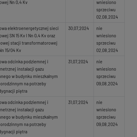
owej Nn 0,4 Kv
wniesiono
sprzeciwu
02.08.2024
wa elektroenergetycznej sieci
30.07.2024
nie
owej SN 15 Kv I Nn 0,4 Kv oraz
wniesiono
owej stacji transformatorowej
sprzeciwu
Nn 15/04 Kv
02.08.2024
owa odcinka podziemnej i
31.07.2024
nie
etrznej instalacji gazu
wniesiono
mnego w budynku mieszkalnym
sprzeciwu
norodzinnym na potrzeby
09.08.2024
ygnacji piętra
owa odcinka podziemnej i
31.07.2024
nie
etrznej instalacji gazu
wniesiono
mnego w budynku mieszkalnym
sprzeciwu
norodzinnym na potrzeby
09.08.2024
ygnacji piętra