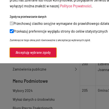
wyłączyć można znaleźć w naszej
Polityce Prywatności
.
164
Tomasz
Sprawy załatwiane w urzędzie
Sprawy załatwiane internetowo
Zgody na przetwarzanie danych
Przechowuj ciastko sesyjne wymagane do prawidłowego działa
Oświadczenia majątkowe
Przekazuj preferencje wyglądu strony do celów statystycznych
e-Puap/ e-Doręczenia
167
Andrze
Zamknięcie tego okna jest równoważne z akceptację wybranych zgód.
Petycje
180
Gmina
Praca
Akceptuję wybrane zgody
Akty prawne
200
Elżbiet
Zamówienia publiczne
Joanna
Menu Podmiotowe
205
Gmina 
Wybory 2024
Wykaz danych o środowisku
Biuro Rzeczy Znalezionych