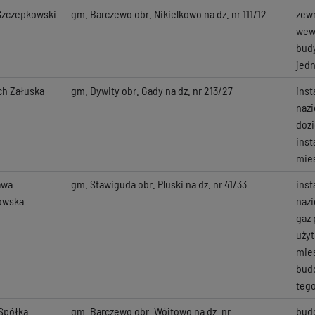
Szczepkowski
gm. Barczewo obr. Nikielkowo na dz. nr 111/12
zewn
wewn
bud
jed
ch Załuska
gm. Dywity obr. Gady na dz. nr 213/27
inst
naz
doz
inst
mie
awa
gm. Stawiguda obr. Pluski na dz. nr 41/33
inst
owska
naz
gaz 
uży
mie
budo
teg
 Spółka
gm. Barczewo obr. Wójtowo na dz. nr
bud