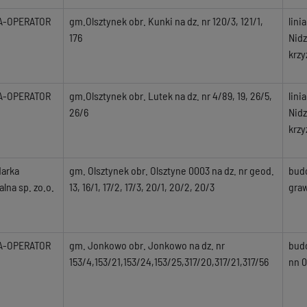
A-OPERATOR
gm.Olsztynek obr. Kunki na dz. nr 120/3, 121/1,
lini
176
Nidz
krzy
A-OPERATOR
gm.Olsztynek obr. Lutek na dz. nr 4/89, 19, 26/5,
lini
26/6
Nidz
krzy
arka
gm. Olsztynek obr. Olsztyne 0003 na dz. nr geod.
budo
lna sp. zo.o.
13, 16/1, 17/2, 17/3, 20/1, 20/2, 20/3
graw
A-OPERATOR
gm. Jonkowo obr. Jonkowo na dz. nr
budo
153/4,153/21,153/24,153/25,317/20,317/21,317/56
nn 0