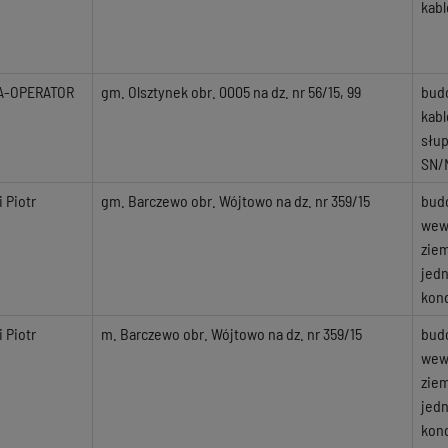
kabl
A-OPERATOR
gm. Olsztynek obr. 0005 na dz. nr 56/15, 99
budo
kabl
słup
SN/
i Piotr
gm. Barczewo obr. Wójtowo na dz. nr 359/15
bud
wewn
zie
jed
kond
i Piotr
m. Barczewo obr. Wójtowo na dz. nr 359/15
bud
wewn
zie
jed
kond