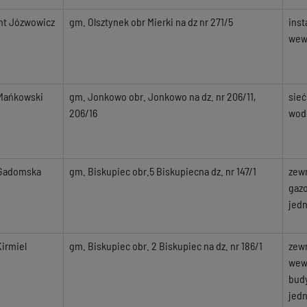
t Józwowicz
gm. Olsztynek obr Mierki na dz nr 271/5
inst
wew
Mańkowski
gm. Jonkowo obr. Jonkowo na dz. nr 206/11,
sieć
206/16
wod
 Gadomska
gm. Biskupiec obr.5 Biskupiecna dz. nr 147/1
zewn
gaz
jed
irmiel
gm. Biskupiec obr. 2 Biskupiec na dz. nr 186/1
zewn
wewn
bud
jed