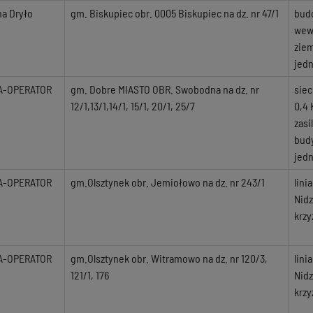
na Dryło
gm. Biskupiec obr. 0005 Biskupiec na dz. nr 47/1
bud
wewn
zie
jed
A-OPERATOR
gm. Dobre MIASTO OBR. Swobodna na dz. nr
siec
12/1,13/1,14/1, 15/1, 20/1, 25/7
0,4 
zasi
bud
jed
A-OPERATOR
gm.Olsztynek obr. Jemiołowo na dz. nr 243/1
lini
Nidz
krzy
A-OPERATOR
gm.Olsztynek obr. Witramowo na dz. nr 120/3,
lini
121/1, 176
Nidz
krzy