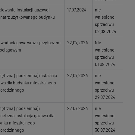
alowanie instalacji gazowej
17.07.2024
nie
natrz użytkowanego budynku
wniesiono
sprzeciwu
02.08.2024
 wodociagowa wraz z przyłączem
22.07.2024
Nie
ociągowym
wniesiono
sprzeciwu
01.08.2024
ętrzna ( podziemna) instalacja
22.07.2024
nie
owa dla budynku mieszkalnego
wniesiono
norodzinnego
sprzeciwu
29.07.2024
ętrzna ( podziemna) i
22.07.2024
nie
etrzna instalacja gazowa dla
wniesiono
ynku mieszkalnego
sprzeciwu
norodzinnego
30.07.2024