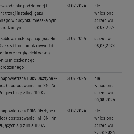
owa odcinka podziemnej i
31.07.2024
nie
etrznej instalacji gazu
wniesiono
mnego w budynku mieszkalnym
sprzeciwu
norodzinnym
08.08.2024
 kablowa niskiego napięcia Nn
31.07.2024
sprzeciw
Kv z szafkami pomiarowymi do
08.08.2024
lenia w energię elektryczną
ynku mieszkalnego-
norodzinnego
a napowietrzna 110kV Olsztynek-
31.07.2024
nie
ica ( dostosowanie linii SN i Nn
wniesiono
żujących się z linią 110 Kv
sprzeciwu
09.08.2024
a napowietrzna 110kV Olsztynek-
31.07.2024
nie
ica ( dostosowanie linii SN i Nn
wniesiono
żujących się z linią 110 Kv
sprzeciwu
27.08.2024