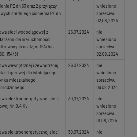
ienia PE dn 63 oraz 2 przyłączy
wniesiono
wych średniego cisnienia PE dn
sprzeciwu
02.08.2024
owa sieci wodociągowej z
26.07.2024
nie
łączami dla nieruchomości
wniesiono
alizowanych na dz. nr 154/44,
sprzeciwu
60, 154/61
02.08.2024
owa wewnętrznej i zewnętrznej
26.07.2024
nie
alacji gazowej dla istniejącego
wniesiono
ynku mieszkalnego
sprzeciwu
norodzinnego
06.08.2024
wa elektroenergetycznej sieci
30.07.2024
nie
owej Nn 0,4 Kv
wniesiono
sprzeciwu
01.08.2024
wa elektroenergetycznej sieci
30.07.2024
nie