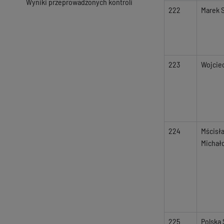
Wyniki przeprowadzonych kontroli
222
Marek 
223
Wojcie
224
Mścisł
Michał
225
Polska