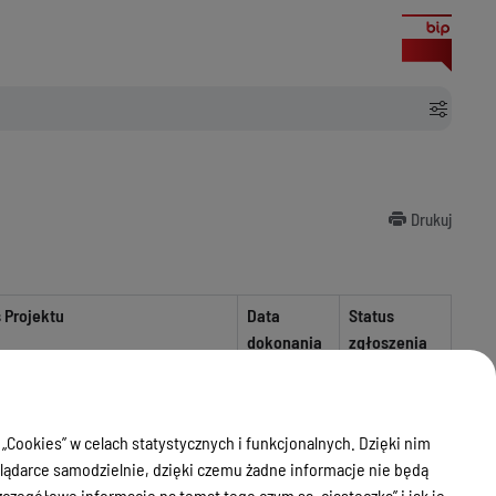
Drukuj
 Projektu
Data
Status
dokonania
zgłoszenia
zgłoszenia
owa budynku mieszkalnego
05.06.2024
nie
norodzinnego
wniesiono
 „Cookies” w celach statystycznych i funkcjonalnych. Dzięki nim
sprzeciwu
ądarce samodzielnie, dzięki czemu żadne informacje nie będą
05.08.2024
zegółowe informacje na temat tego czym są „ciasteczka” i jak je