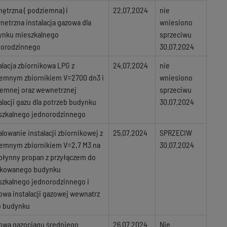
ętrzna ( podziemna) i
22.07.2024
nie
etrzna instalacja gazowa dla
wniesiono
ynku mieszkalnego
sprzeciwu
norodzinnego
30.07.2024
alacja zbiornikowa LPG z
24.07.2024
nie
iemnym zbiornikiem V=2700 dn3 i
wniesiono
iemnej oraz wewnetrznej
sprzeciwu
alacji gazu dla potrzeb budynku
30.07.2024
szkalnego jednorodzinnego
alowanie instalacji zbiornikowej z
25.07.2024
SPRZECIW
iemnym zbiornikiem V=2,7 M3 na
30.07.2024
płynny propan z przyłączem do
tkowanego budynku
szkalnego jednorodzinnego i
wa instalacji gazowej wewnatrz
o budynku
owa gazociągu średniego
26.07.2024
Nie