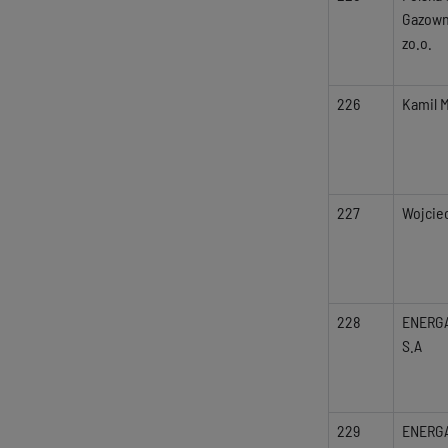
Gazown
zo.o.
226
Kamil 
227
Wojcie
228
ENERG
S.A
229
ENERG