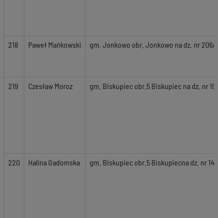
218
Paweł Mańkowski
gm. Jonkowo obr. Jonkowo na dz. nr 206/1
219
Czesław Moroz
gm. Biskupiec obr.5 Biskupiec na dz. nr 19
220
Halina Gadomska
gm. Biskupiec obr.5 Biskupiecna dz. nr 147