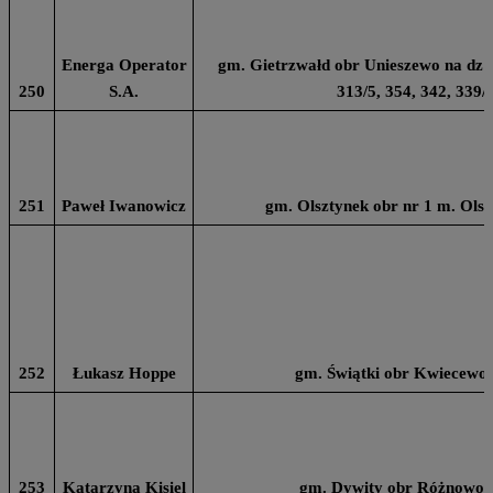
Energa Operator
gm. Gietrzwałd obr Unieszewo na dz nr
250
S.A.
313/5, 354, 342, 339/
251
Paweł Iwanowicz
gm. Olsztynek obr nr 1 m. Olsz
252
Łukasz Hoppe
gm. Świątki obr Kwiecewo 
253
Katarzyna Kisiel
gm. Dywity obr Różnowo n