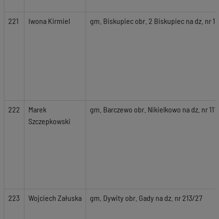
221
Iwona Kirmiel
gm. Biskupiec obr. 2 Biskupiec na dz. nr 18
222
Marek
gm. Barczewo obr. Nikielkowo na dz. nr 111
Szczepkowski
223
Wojciech Załuska
gm. Dywity obr. Gady na dz. nr 213/27