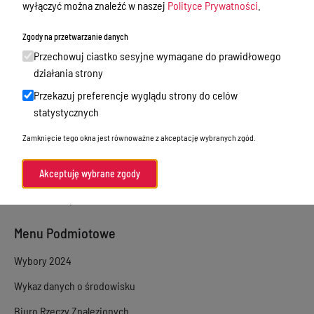
wyłączyć można znaleźć w naszej
Polityce Prywatności
.
Sprawy załatwiane w urzędzie
Zgody na przetwarzanie danych
Sprawy załatwiane internetowo
Przechowuj ciastko sesyjne wymagane do prawidłowego
Oświadczenia majątkowe
działania strony
Przekazuj preferencje wyglądu strony do celów
e-Puap/ e-Doręczenia
statystycznych
Petycje
Zamknięcie tego okna jest równoważne z akceptację wybranych zgód.
Praca
Akty prawne
Akceptuję wybrane zgody
Zamówienia publiczne
Menu Podmiotowe
Wybory 2024
Wykaz danych o środowisku
Biuro Rzeczy Znalezionych