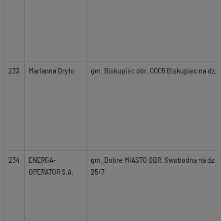
233
Marianna Dryło
gm. Biskupiec obr. 0005 Biskupiec na dz. n
234
ENERGA-
gm. Dobre MIASTO OBR. Swobodna na dz. nr 1
OPERATOR S.A.
25/7