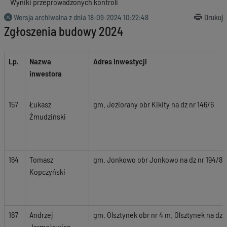
Wyniki przeprowadzonych kontroli
Wersja archiwalna z dnia
18-09-2024 10:22:48
Drukuj
Zgłoszenia budowy 2024
Lp.
Nazwa
Adres inwestycji
inwestora
157
Łukasz
gm. Jeziorany obr Kikity na dz nr 146/6
Żmudziński
164
Tomasz
gm. Jonkowo obr Jonkowo na dz nr 194/8,
Kopczyński
167
Andrzej
gm. Olsztynek obr nr 4 m. Olsztynek na dz n
Jarmołowicz