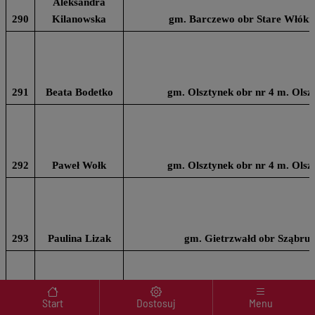
Aleksandra
290
Kilanowska
gm. Barczewo obr Stare Włóki n
291
Beata Bodetko
gm. Olsztynek obr nr 4 m. Olsz
292
Paweł Wołk
gm. Olsztynek obr nr 4 m. Olsz
293
Paulina Lizak
gm. Gietrzwałd obr Sząbruk
Menu wyróżnione
Start
Dostosuj
Menu