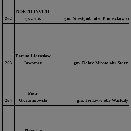
NORTH-INVEST
262
sp. z o.o.
gm. Stawiguda obr Tomaszkowo na 
Danuta i Jarosław
263
Jaworscy
gm. Dobre Miasto obr Stary 
Piotr
264
Gierasimowski
gm. Jonkowo obr Warkały n
Zbigniew