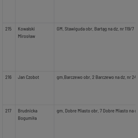
215
Kowalski
GM. Stawiguda obr. Bartąg na dz. nr 119/7
Mirosław
216
Jan Czobot
gm.Barczewo obr. 2 Barczewo na dz. nr 240
217
Brudnicka
gm. Dobre Miasto obr. 7 Dobre Miasto na d
Bogumiła