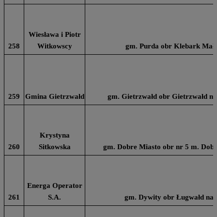
Wiesława i Piotr
258
Witkowscy
gm. Purda obr Klebark Mały
259
Gmina Gietrzwałd
gm. Gietrzwałd obr Gietrzwałd na
Krystyna
260
Sitkowska
gm. Dobre Miasto obr nr 5 m. Dobr
Energa Operator
261
S.A.
gm. Dywity obr Ługwałd na d