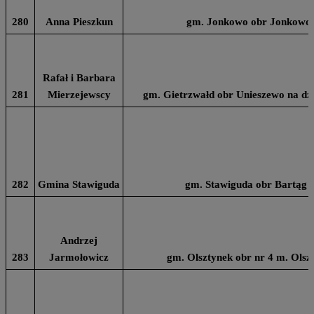
280
Anna Pieszkun
gm. Jonkowo obr Jonkowo n
Rafał i Barbara
281
Mierzejewscy
gm. Gietrzwałd obr Unieszewo na dz n
282
Gmina Stawiguda
gm. Stawiguda obr Bartąg n
Andrzej
283
Jarmołowicz
gm. Olsztynek obr nr 4 m. Olsz