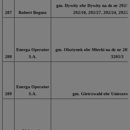
gm. Dywity obr Dywity na dz nr 292/13
287
Robert Bogusz
292/10, 292/27, 292/24, 292/2
Energa Operator
gm. Olsztynek obr Mierki na dz nr 285
288
S.A.
3205/3
Energa Operator
289
S.A.
gm. Gietrzwałd obr Unieszewo