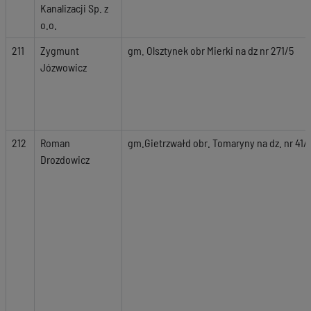
Kanalizacji Sp. z
o.o.
211
Zygmunt
gm. Olsztynek obr Mierki na dz nr 271/5
Józwowicz
212
Roman
gm.Gietrzwałd obr. Tomaryny na dz. nr 41/1
Drozdowicz