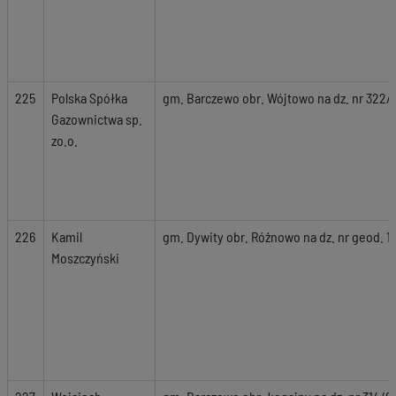
225
Polska Spółka
gm. Barczewo obr. Wójtowo na dz. nr 322/
Gazownictwa sp.
zo.o.
226
Kamil
gm. Dywity obr. Różnowo na dz. nr geod. 1
Moszczyński