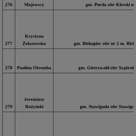
276
Majewscy
gm. Purda obr Klewki na
Krystyna
277
Żelazowska
gm. Biskupiec obr nr 2 m. Bisk
278
Paulina Otremba
gm. Gietrzwałd obr Sząbruk 
Jeremiasz
279
Rożyński
gm. Stawiguda obr Stawigud