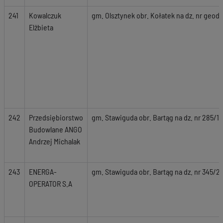
241
Kowalczuk
gm. Olsztynek obr. Kołatek na dz. nr geod. 
Elżbieta
242
Przedsiębiorstwo
gm. Stawiguda obr. Bartąg na dz. nr 285/14
Budowlane ANGO
Andrzej Michalak
243
ENERGA-
gm. Stawiguda obr. Bartąg na dz. nr 345/29
OPERATOR S.A