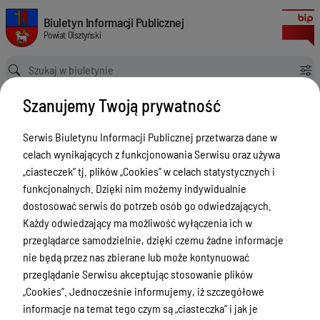
Zgłoszenia budowy 2024
Biuletyn Informacji Publicznej Powiat Olsztyński
Biuletyn Informacji Publicznej
Powiat Olsztyński
Ścieżka powrotu
Strona główna
Rejestry budowlane
Zgłoszenia budowy 2024
Szanujemy Twoją prywatność
Rejestry budowlane
Serwis Biuletynu Informacji Publicznej przetwarza dane w
Menu Przedmiotowe
celach wynikających z funkcjonowania Serwisu oraz używa
Kontakt i telefony w urzędzie
„ciasteczek” tj. plików „Cookies” w celach statystycznych i
funkcjonalnych. Dzięki nim możemy indywidualnie
Ogłoszenia
dostosować serwis do potrzeb osób go odwiedzających.
Powiat Olsztyński
Każdy odwiedzający ma możliwość wyłączenia ich w
przeglądarce samodzielnie, dzięki czemu żadne informacje
Rada Powiatu
nie będą przez nas zbierane lub może kontynuować
Starostwo Powiatowe
przeglądanie Serwisu akceptując stosowanie plików
„Cookies”. Jednocześnie informujemy, iż szczegółowe
Zbycie, użytkowanie wieczyste, najem,
informacje na temat tego czym są „ciasteczka” i jak je
dzierżawa, użyczenie