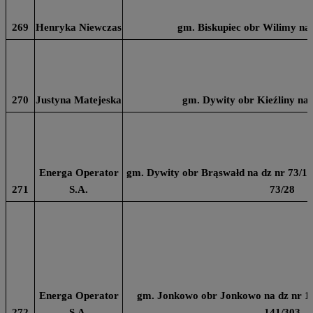
269
Henryka Niewczas
gm. Biskupiec obr Wilimy na 
270
Justyna Matejeska
gm. Dywity obr Kieźliny na d
Energa Operator
gm. Dywity obr Brąswałd na dz nr 73/11, 
271
S.A.
73/28
Energa Operator
gm. Jonkowo obr Jonkowo na dz nr 14
272
S.A.
141/303