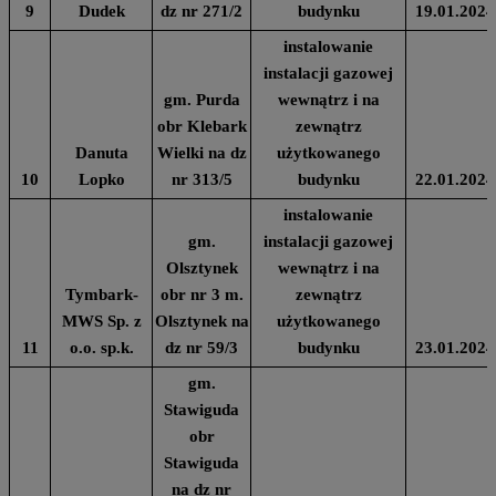
9
Dudek
dz nr 271/2
budynku
19.01.2024
instalowanie
instalacji gazowej
gm. Purda
wewnątrz i na
obr Klebark
zewnątrz
Danuta
Wielki na dz
użytkowanego
10
Lopko
nr 313/5
budynku
22.01.2024
instalowanie
gm.
instalacji gazowej
Olsztynek
wewnątrz i na
Tymbark-
obr nr 3 m.
zewnątrz
MWS Sp. z
Olsztynek na
użytkowanego
11
o.o. sp.k.
dz nr 59/3
budynku
23.01.2024
gm.
Stawiguda
obr
Stawiguda
na dz nr