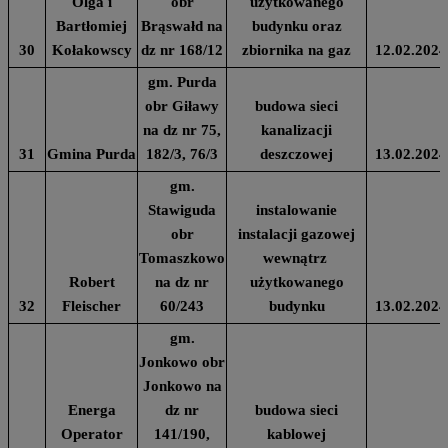
Olga i
obr
użytkowanego
Bartłomiej
Brąswałd na
budynku oraz
30
Kołakowscy
dz nr 168/12
zbiornika na gaz
12.02.2024
gm. Purda
obr Giławy
budowa sieci
na dz nr 75,
kanalizacji
31
Gmina Purda
182/3, 76/3
deszczowej
13.02.2024
gm.
Stawiguda
instalowanie
obr
instalacji gazowej
Tomaszkowo
wewnątrz
Robert
na dz nr
użytkowanego
32
Fleischer
60/243
budynku
13.02.2024
gm.
Jonkowo obr
Jonkowo na
Energa
dz nr
budowa sieci
Operator
141/190,
kablowej