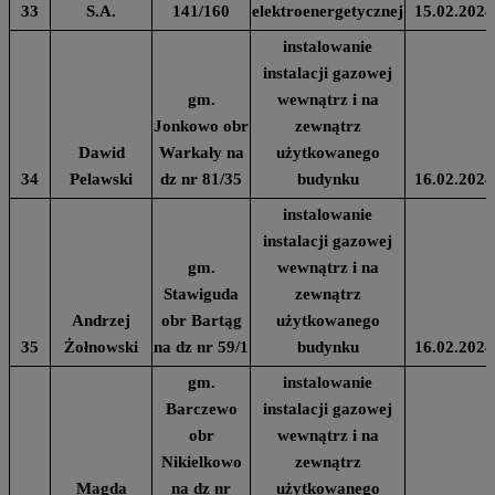
33
S.A.
141/160
elektroenergetycznej
15.02.2024
instalowanie
instalacji gazowej
gm.
wewnątrz i na
Jonkowo obr
zewnątrz
Dawid
Warkały na
użytkowanego
34
Pelawski
dz nr 81/35
budynku
16.02.2024
instalowanie
instalacji gazowej
gm.
wewnątrz i na
Stawiguda
zewnątrz
Andrzej
obr Bartąg
użytkowanego
35
Żołnowski
na dz nr 59/1
budynku
16.02.2024
gm.
instalowanie
Barczewo
instalacji gazowej
obr
wewnątrz i na
Nikielkowo
zewnątrz
Magda
na dz nr
użytkowanego