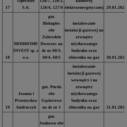
Operator
126/7, 126/3,
kablowej
17
S.A.
126/4, 127/4
elektroenergetycznej
29.01.2024
gm.
Biskupiec
instalowanie
obr
instalacji gazowej na
Zabrodzie
zewnątrz
MODHOME
Dworzec na
użytkowanego
INVEST sp. z
dz nr 60/3,
budynku oraz
18
o.o.
60/4, 60/5
zbiornika na gaz
30.01.2024
instalowanie
instalacji gazowej
wewnątrz i na
gm. Purda
zewnątrz
Joanna i
obr
użytkowanego
Przemysław
Gąsiorowo
budynku oraz
19
Andruczyk
na dz nr 1
zbiornika na gaz
31.01.2024
gm.
Jonkowo obr