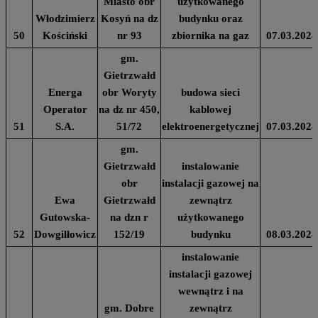
Miasto obr
użytkowanego
Włodzimierz
Kosyń na dz
budynku oraz
50
Kościński
nr 93
zbiornika na gaz
07.03.2024
gm.
Gietrzwałd
Energa
obr Woryty
budowa sieci
Operator
na dz nr 450,
kablowej
51
S.A.
51/72
elektroenergetycznej
07.03.2024
gm.
Gietrzwałd
instalowanie
obr
instalacji gazowej na
Ewa
Gietrzwałd
zewnątrz
Gutowska-
na dzn r
użytkowanego
52
Dowgilłowicz
152/19
budynku
08.03.2024
instalowanie
instalacji gazowej
wewnątrz i na
gm. Dobre
zewnątrz