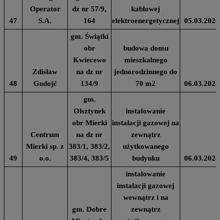
Operator
dz nr 57/9,
kablowej
47
S.A.
164
elektroenergetycznej
05.03.2024
gm. Świątki
obr
budowa domu
Kwiecewo
mieszkalnego
Zdisław
na dz nr
jednorodzinnego do
48
Gudojć
134/9
70 m2
06.03.2024
gm.
Olsztynek
instalowanie
obr Mierki
instalacji gazowej na
Centrum
na dz nr
zewnątrz
Mierki sp. z
383/1, 383/2,
użytkowanego
49
o.o.
383/4, 383/5
budynku
06.03.2024
instalowanie
instalacji gazowej
wewnątrz i na
gm. Dobre
zewnątrz