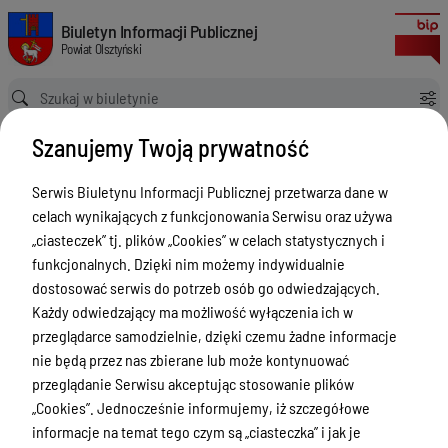
Zgłoszenia budowy 2024
Biuletyn Informacji Publicznej Powiat Olsztyński
Biuletyn Informacji Publicznej
Powiat Olsztyński
Ścieżka powrotu
Strona główna
Rejestry budowlane
Zgłoszenia budowy 2024
Szanujemy Twoją prywatność
Rejestry budowlane
Serwis Biuletynu Informacji Publicznej przetwarza dane w
Menu Przedmiotowe
celach wynikających z funkcjonowania Serwisu oraz używa
Kontakt i telefony w urzędzie
„ciasteczek” tj. plików „Cookies” w celach statystycznych i
funkcjonalnych. Dzięki nim możemy indywidualnie
Ogłoszenia
dostosować serwis do potrzeb osób go odwiedzających.
Powiat Olsztyński
Każdy odwiedzający ma możliwość wyłączenia ich w
przeglądarce samodzielnie, dzięki czemu żadne informacje
Rada Powiatu
nie będą przez nas zbierane lub może kontynuować
Starostwo Powiatowe
przeglądanie Serwisu akceptując stosowanie plików
„Cookies”. Jednocześnie informujemy, iż szczegółowe
Zbycie, użytkowanie wieczyste, najem,
informacje na temat tego czym są „ciasteczka” i jak je
dzierżawa, użyczenie