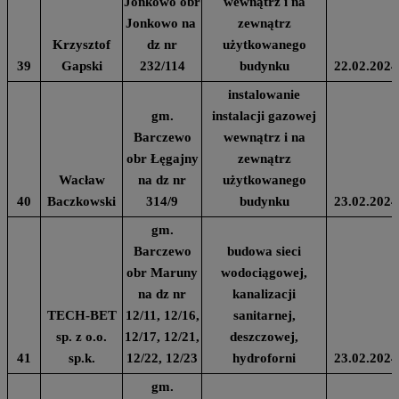
Jonkowo obr
wewnątrz i na
Jonkowo na
zewnątrz
Krzysztof
dz nr
użytkowanego
39
Gapski
232/114
budynku
22.02.2024
instalowanie
gm.
instalacji gazowej
Barczewo
wewnątrz i na
obr Łęgajny
zewnątrz
Wacław
na dz nr
użytkowanego
40
Baczkowski
314/9
budynku
23.02.2024
gm.
Barczewo
budowa sieci
obr Maruny
wodociągowej,
na dz nr
kanalizacji
TECH-BET
12/11, 12/16,
sanitarnej,
sp. z o.o.
12/17, 12/21,
deszczowej,
41
sp.k.
12/22, 12/23
hydroforni
23.02.2024
gm.