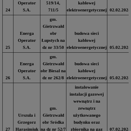
Operator
519/14,
kablowej
24
S.A.
711/5
elektroenergetycznej
02.02.2024
gm.
Gietrzwałd
Energa
obr
budowa sieci
Operator
Łupstych na
kablowej
25
S.A.
dz nr 33/50
elektroenergetycznej
05.02.2024
gm.
Energa
Gietrzwałd
budowa sieci
Operator
obr Biesal na
kablowej
26
S.A.
dz nr 262/8
elektroenergetycznej
05.02.2024
instalowanie
instalacji gazowej
wewnątrz i na
gm.
zewnątrz
Urszula i
Gietrzwałd
użytkowanego
Grzegorz
obr Sródka
budynku oraz
27
Harasimiuk
na dz nr 52/7
zbiornika na gaz
07.02.2024