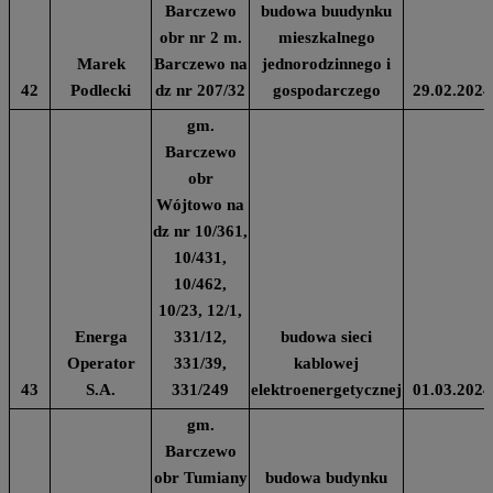
Barczewo
budowa buudynku
obr nr 2 m.
mieszkalnego
Marek
Barczewo na
jednorodzinnego i
42
Podlecki
dz nr 207/32
gospodarczego
29.02.2024
gm.
Barczewo
obr
Wójtowo na
dz nr 10/361,
10/431,
10/462,
10/23, 12/1,
Energa
331/12,
budowa sieci
Operator
331/39,
kablowej
43
S.A.
331/249
elektroenergetycznej
01.03.2024
gm.
Barczewo
obr Tumiany
budowa budynku