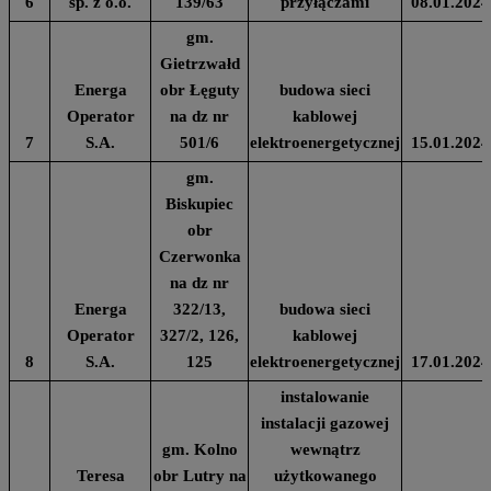
6
sp. z o.o.
139/63
przyłączami
08.01.2024
gm.
Gietrzwałd
Energa
obr Łęguty
budowa sieci
Operator
na dz nr
kablowej
7
S.A.
501/6
elektroenergetycznej
15.01.2024
gm.
Biskupiec
obr
Czerwonka
na dz nr
Energa
322/13,
budowa sieci
Operator
327/2, 126,
kablowej
8
S.A.
125
elektroenergetycznej
17.01.2024
instalowanie
instalacji gazowej
gm. Kolno
wewnątrz
Teresa
obr Lutry na
użytkowanego