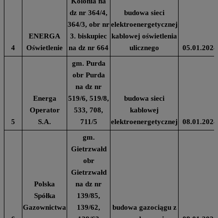
Kolonia na
dz nr 364/4,
budowa sieci
364/3, obr nr
elektroenergetycznej
ENERGA
3. biskupiec
kablowej oświetlenia
4
Oświetlenie
na dz nr 664
ulicznego
05.01.2024
gm. Purda
obr Purda
na dz nr
Energa
519/6, 519/8,
budowa sieci
Operator
533, 708,
kablowej
5
S.A.
711/5
elektroenergetycznej
08.01.2024
gm.
Gietrzwałd
obr
Gietrzwałd
Polska
na dz nr
Spółka
139/85,
Gazownictwa
139/62,
budowa gazociągu z