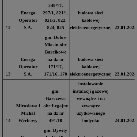
249/17,
Energa
297/1, 821/1,
budowa sieci
Operator
821/2, 822,
kablowej
12
S.A.
824, 825
elektroenergetycznej
23.01.2024
gm. Dobre
Miasto obr
Barcikowo
Energa
na dz nr
budowa sieci
Operator
171/17,
kablowej
13
S.A.
171/16, 170
elektroenergetycznej
23.01.2024
instalowanie
gm.
instalacji gazowej
Barczewo
wewnątrz i na
Mirosława i
obr Łęgajny
zewnątrz
Michał
na dz nr
użytkowanego
14
Werbowy
491/10
budynku
24.01.2024
gm. Dywity