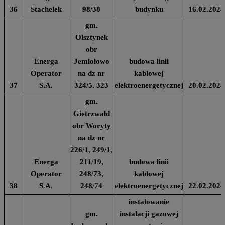
36
Stachelek
98/38
budynku
16.02.2024
gm.
Olsztynek
obr
Energa
Jemiołowo
budowa linii
Operator
na dz nr
kablowej
37
S.A.
324/5. 323
elektroenergetycznej
20.02.2024
gm.
Gietrzwałd
obr Woryty
na dz nr
226/1, 249/1,
Energa
211/19,
budowa linii
Operator
248/73,
kablowej
38
S.A.
248/74
elektroenergetycznej
22.02.2024
instalowanie
gm.
instalacji gazowej