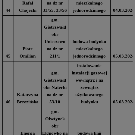
Rafał
na dz nr
mieszkalnego
44
Chojecki
33/55, 33/56
jednorodzinnego
04.03.2024
gm.
Gietrzwałd
obr
Unieszewo
budowa budynku
Piotr
na dz nr
mieszkalnego
45
Omilian
211/1
jednorodzinnego
05.03.2024
instalowanie
gm.
instalacji gazowej
Gietrzwałd
wewnątrz i na
obr Naterki
zewnątrz
Katarzyna
na dz nr
użytkowanego
46
Brzezińska
53/10
budynku
05.03.2024
gm.
Olsztynek
obr
Energa
Elgnówko na
budowa linii