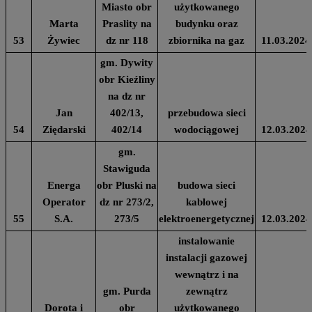
Miasto obr
użytkowanego
Marta
Praslity na
budynku oraz
53
Żywiec
dz nr 118
zbiornika na gaz
11.03.2024
gm. Dywity
obr Kieźliny
na dz nr
Jan
402/13,
przebudowa sieci
54
Ziędarski
402/14
wodociągowej
12.03.2024
gm.
Stawiguda
Energa
obr Pluski na
budowa sieci
Operator
dz nr 273/2,
kablowej
55
S.A.
273/5
elektroenergetycznej
12.03.2024
instalowanie
instalacji gazowej
wewnątrz i na
gm. Purda
zewnątrz
Dorota i
obr
użytkowanego