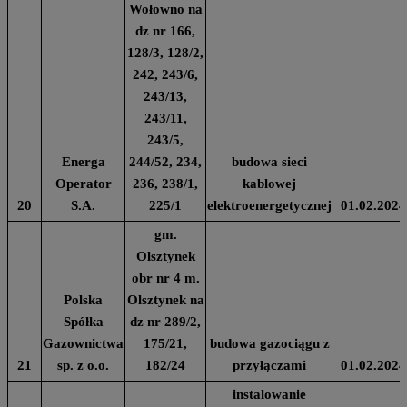
Wołowno na
dz nr 166,
128/3, 128/2,
242, 243/6,
243/13,
243/11,
243/5,
Energa
244/52, 234,
budowa sieci
Operator
236, 238/1,
kablowej
20
S.A.
225/1
elektroenergetycznej
01.02.2024
gm.
Olsztynek
obr nr 4 m.
Polska
Olsztynek na
Spółka
dz nr 289/2,
Gazownictwa
175/21,
budowa gazociągu z
21
sp. z o.o.
182/24
przyłączami
01.02.2024
instalowanie