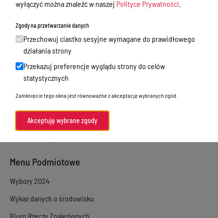
wyłączyć można znaleźć w naszej
Polityce Prywatności
.
Sprawy załatwiane w urzędzie
Zgody na przetwarzanie danych
Sprawy załatwiane internetowo
Przechowuj ciastko sesyjne wymagane do prawidłowego
Oświadczenia majątkowe
działania strony
Przekazuj preferencje wyglądu strony do celów
e-Puap/ e-Doręczenia
statystycznych
Petycje
Zamknięcie tego okna jest równoważne z akceptację wybranych zgód.
Praca
Akty prawne
Akceptuję wybrane zgody
Zamówienia publiczne
Menu Podmiotowe
Wybory 2024
Wykaz danych o środowisku
Biuro Rzeczy Znalezionych