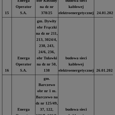
Energa
obr Kieźliny
budowa sieci
Operator
na dz nr
kablowej
15
S.A.
378/25
elektroenergetycznej
24.01.202
gm. Dywity
obr Frączki
na dz nr 211,
213, 3024/4,
238, 243,
24/6, 236,
Energa
obr Tulawki
budowa sieci
Operator
na dz nr 50,
kablowej
16
S.A.
138
elektroenergetycznej
26.01.2024
gm.
Barczewo
obr nr 1 m.
Barczewo na
dz nr 125/49,
Energa
37, 122,
budowa sieci