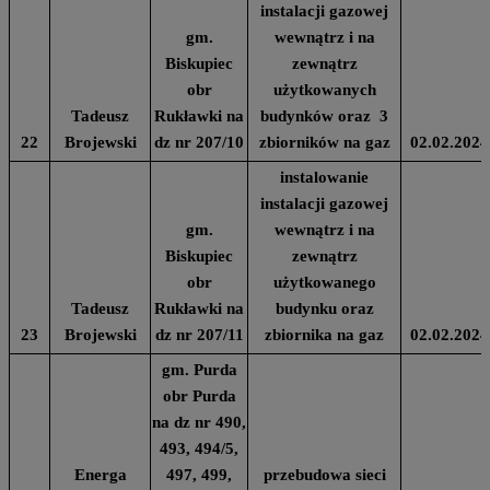
instalacji gazowej
gm.
wewnątrz i na
Biskupiec
zewnątrz
obr
użytkowanych
Tadeusz
Rukławki na
budynków oraz 3
22
Brojewski
dz nr 207/10
zbiorników na gaz
02.02.2024
instalowanie
instalacji gazowej
gm.
wewnątrz i na
Biskupiec
zewnątrz
obr
użytkowanego
Tadeusz
Rukławki na
budynku oraz
23
Brojewski
dz nr 207/11
zbiornika na gaz
02.02.2024
gm. Purda
obr Purda
na dz nr 490,
493, 494/5,
Energa
497, 499,
przebudowa sieci