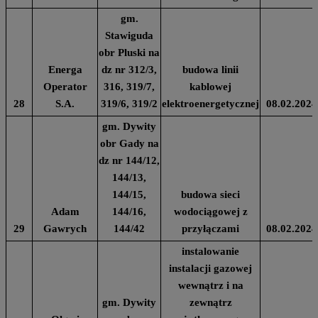
gm.
Stawiguda
obr Pluski na
Energa
dz nr 312/3,
budowa linii
Operator
316, 319/7,
kablowej
28
S.A.
319/6, 319/2
elektroenergetycznej
08.02.2024
gm. Dywity
obr Gady na
dz nr 144/12,
144/13,
144/15,
budowa sieci
Adam
144/16,
wodociągowej z
29
Gawrych
144/42
przyłączami
08.02.2024
instalowanie
instalacji gazowej
wewnątrz i na
gm. Dywity
zewnątrz