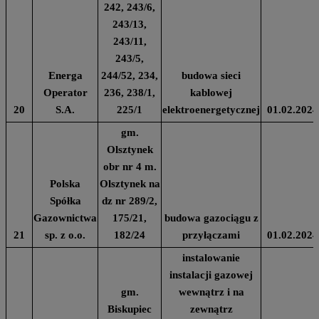
242, 243/6,
243/13,
243/11,
243/5,
Energa
244/52, 234,
budowa sieci
Operator
236, 238/1,
kablowej
20
S.A.
225/1
elektroenergetycznej
01.02.2024
gm.
Olsztynek
obr nr 4 m.
Polska
Olsztynek na
Spółka
dz nr 289/2,
Gazownictwa
175/21,
budowa gazociągu z
21
sp. z o.o.
182/24
przyłączami
01.02.2024
instalowanie
instalacji gazowej
gm.
wewnątrz i na
Biskupiec
zewnątrz