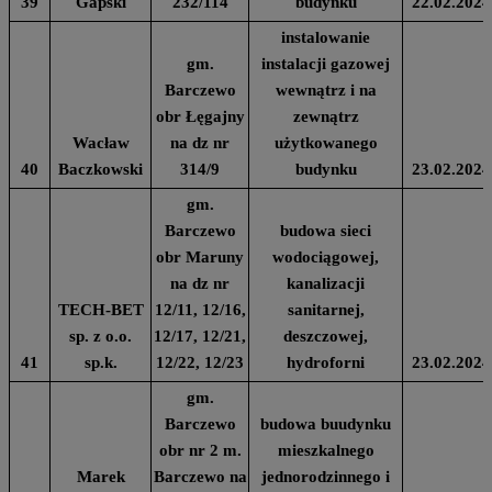
39
Gapski
232/114
budynku
22.02.2024
instalowanie
gm.
instalacji gazowej
Barczewo
wewnątrz i na
obr Łęgajny
zewnątrz
Wacław
na dz nr
użytkowanego
40
Baczkowski
314/9
budynku
23.02.2024
gm.
Barczewo
budowa sieci
obr Maruny
wodociągowej,
na dz nr
kanalizacji
TECH-BET
12/11, 12/16,
sanitarnej,
sp. z o.o.
12/17, 12/21,
deszczowej,
41
sp.k.
12/22, 12/23
hydroforni
23.02.2024
gm.
Barczewo
budowa buudynku
obr nr 2 m.
mieszkalnego
Marek
Barczewo na
jednorodzinnego i