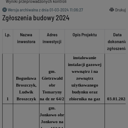
Wyniki przeprowadzonych kontroli
Wersja archiwalna z dnia
01-03-2024 11:06:27
Drukuj
Zgłoszenia budowy 2024
Lp.
Nazwa
Adres
Opis Projektu
Data
inwestora
inwestycji
dokonania
zgłoszenia
instalowanie
instalacji gazowej
gm.
wewnątrz i na
Bogusława
Gietrzwałd
zewnątrz
Broszczyk,
obr
użytkowanego
Ludwik
Tomaryny
budynku oraz
1
Broszczyk
na dz nr 64/2
zbiornika na gaz
03.01.2024
gm.
Jonkowo obr
Jonkowo na