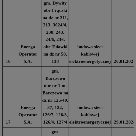
gm. Dywity
obr Frączki
na dz nr 211,
213, 3024/4,
238, 243,
24/6, 236,
Energa
obr Tulawki
budowa sieci
Operator
na dz nr 50,
kablowej
16
S.A.
138
elektroenergetycznej
26.01.2024
gm.
Barczewo
obr nr 1 m.
Barczewo na
dz nr 125/49,
Energa
37, 122,
budowa sieci
Operator
126/7, 126/3,
kablowej
17
S.A.
126/4, 127/4
elektroenergetycznej
29.01.2024
gm.