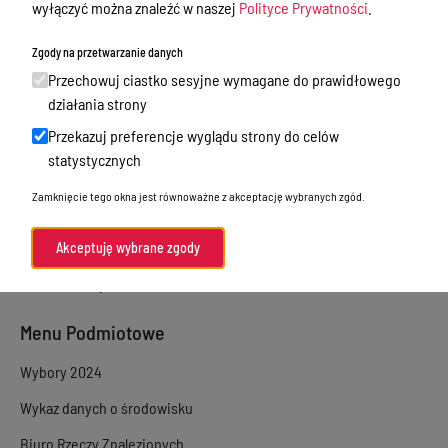
wyłączyć można znaleźć w naszej
Polityce Prywatności
.
Sprawy załatwiane w urzędzie
Zgody na przetwarzanie danych
Sprawy załatwiane internetowo
Przechowuj ciastko sesyjne wymagane do prawidłowego
Oświadczenia majątkowe
działania strony
Przekazuj preferencje wyglądu strony do celów
e-Puap/ e-Doręczenia
statystycznych
Petycje
Zamknięcie tego okna jest równoważne z akceptację wybranych zgód.
Praca
Akty prawne
Akceptuję wybrane zgody
Zamówienia publiczne
Menu Podmiotowe
Wybory 2024
Wykaz danych o środowisku
Biuro Rzeczy Znalezionych