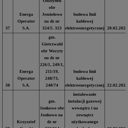
Olsztynek
obr
Energa
Jemiołowo
budowa linii
Operator
na dz nr
kablowej
37
S.A.
324/5. 323
elektroenergetycznej
20.02.2024
gm.
Gietrzwałd
obr Woryty
na dz nr
226/1, 249/1,
Energa
211/19,
budowa linii
Operator
248/73,
kablowej
38
S.A.
248/74
elektroenergetycznej
22.02.2024
instalowanie
gm.
instalacji gazowej
Jonkowo obr
wewnątrz i na
Jonkowo na
zewnątrz
Krzysztof
dz nr
użytkowanego