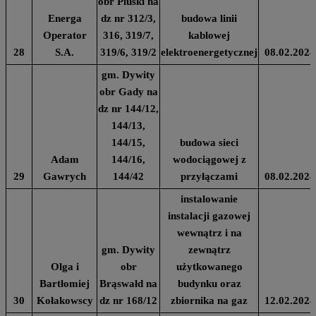
obr Pluski na
Energa
dz nr 312/3,
budowa linii
Operator
316, 319/7,
kablowej
28
S.A.
319/6, 319/2
elektroenergetycznej
08.02.2024
gm. Dywity
obr Gady na
dz nr 144/12,
144/13,
144/15,
budowa sieci
Adam
144/16,
wodociągowej z
29
Gawrych
144/42
przyłączami
08.02.2024
instalowanie
instalacji gazowej
wewnątrz i na
gm. Dywity
zewnątrz
Olga i
obr
użytkowanego
Bartłomiej
Brąswałd na
budynku oraz
30
Kołakowscy
dz nr 168/12
zbiornika na gaz
12.02.2024