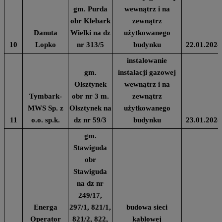
gm. Purda
wewnątrz i na
obr Klebark
zewnątrz
Danuta
Wielki na dz
użytkowanego
10
Lopko
nr 313/5
budynku
22.01.2024
instalowanie
gm.
instalacji gazowej
Olsztynek
wewnątrz i na
Tymbark-
obr nr 3 m.
zewnątrz
MWS Sp. z
Olsztynek na
użytkowanego
11
o.o. sp.k.
dz nr 59/3
budynku
23.01.2024
gm.
Stawiguda
obr
Stawiguda
na dz nr
249/17,
Energa
297/1, 821/1,
budowa sieci
Operator
821/2, 822,
kablowej