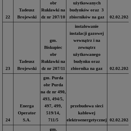
obr
użytkowanych
Tadeusz
Rukławki na
budynków oraz 3
22
Brojewski
dz nr 207/10
zbiorników na gaz
02.02.2024
instalowanie
instalacji gazowej
gm.
wewnątrz i na
Biskupiec
zewnątrz
obr
użytkowanego
Tadeusz
Rukławki na
budynku oraz
23
Brojewski
dz nr 207/11
zbiornika na gaz
02.02.2024
gm. Purda
obr Purda
na dz nr 490,
493, 494/5,
Energa
497, 499,
przebudowa sieci
Operator
519/14,
kablowej
24
S.A.
711/5
elektroenergetycznej
02.02.2024
gm.