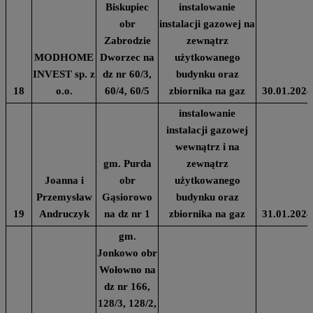
Biskupiec
instalowanie
obr
instalacji gazowej na
Zabrodzie
zewnątrz
MODHOME
Dworzec na
użytkowanego
INVEST sp. z
dz nr 60/3,
budynku oraz
18
o.o.
60/4, 60/5
zbiornika na gaz
30.01.2024
instalowanie
instalacji gazowej
wewnątrz i na
gm. Purda
zewnątrz
Joanna i
obr
użytkowanego
Przemysław
Gąsiorowo
budynku oraz
19
Andruczyk
na dz nr 1
zbiornika na gaz
31.01.2024
gm.
Jonkowo obr
Wołowno na
dz nr 166,
128/3, 128/2,