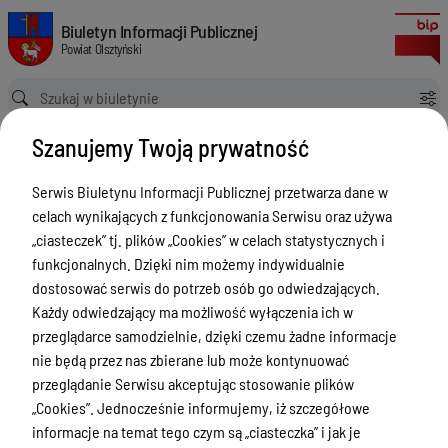
Zgłoszenia budowy 2024
Biuletyn Informacji Publicznej Powiat Olsztyński
Biuletyn Informacji Publicznej
Powiat Olsztyński
Ścieżka powrotu
Strona główna
Rejestry budowlane
Zgłoszenia budowy 2024
Szanujemy Twoją prywatność
Rejestry budowlane
Serwis Biuletynu Informacji Publicznej przetwarza dane w
Menu Przedmiotowe
celach wynikających z funkcjonowania Serwisu oraz używa
Kontakt i telefony w urzędzie
„ciasteczek” tj. plików „Cookies” w celach statystycznych i
funkcjonalnych. Dzięki nim możemy indywidualnie
Ogłoszenia
dostosować serwis do potrzeb osób go odwiedzających.
Powiat Olsztyński
Każdy odwiedzający ma możliwość wyłączenia ich w
przeglądarce samodzielnie, dzięki czemu żadne informacje
Rada Powiatu
nie będą przez nas zbierane lub może kontynuować
Starostwo Powiatowe
przeglądanie Serwisu akceptując stosowanie plików
„Cookies”. Jednocześnie informujemy, iż szczegółowe
Zbycie, użytkowanie wieczyste, najem,
informacje na temat tego czym są „ciasteczka” i jak je
dzierżawa, użyczenie