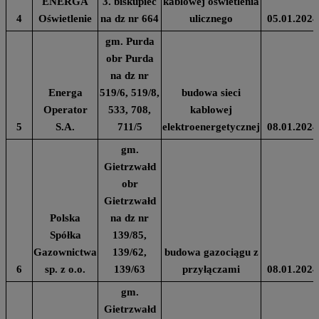
ENERGA
3. biskupiec
kablowej oświetlenia
4
Oświetlenie
na dz nr 664
ulicznego
05.01.2024
gm. Purda
obr Purda
na dz nr
Energa
519/6, 519/8,
budowa sieci
Operator
533, 708,
kablowej
5
S.A.
711/5
elektroenergetycznej
08.01.2024
gm.
Gietrzwałd
obr
Gietrzwałd
Polska
na dz nr
Spółka
139/85,
Gazownictwa
139/62,
budowa gazociągu z
6
sp. z o.o.
139/63
przyłączami
08.01.2024
gm.
Gietrzwałd