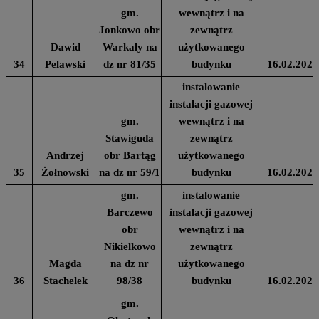
gm.
wewnątrz i na
Jonkowo obr
zewnątrz
Dawid
Warkały na
użytkowanego
34
Pelawski
dz nr 81/35
budynku
16.02.2024
instalowanie
instalacji gazowej
gm.
wewnątrz i na
Stawiguda
zewnątrz
Andrzej
obr Bartąg
użytkowanego
35
Żołnowski
na dz nr 59/1
budynku
16.02.2024
gm.
instalowanie
Barczewo
instalacji gazowej
obr
wewnątrz i na
Nikielkowo
zewnątrz
Magda
na dz nr
użytkowanego
36
Stachelek
98/38
budynku
16.02.2024
gm.