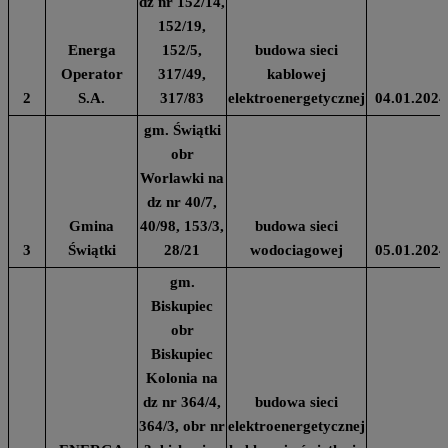
dz nr 152/14,
152/19,
Energa
152/5,
budowa sieci
Operator
317/49,
kablowej
2
S.A.
317/83
elektroenergetycznej
04.01.2024
gm. Świątki
obr
Worlawki na
dz nr 40/7,
Gmina
40/98, 153/3,
budowa sieci
3
Świątki
28/21
wodociagowej
05.01.2024
gm.
Biskupiec
obr
Biskupiec
Kolonia na
dz nr 364/4,
budowa sieci
364/3, obr nr
elektroenergetycznej