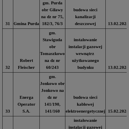
gm. Purda
obr Giławy
budowa sieci
na dz nr 75,
kanalizacji
31
Gmina Purda
182/3, 76/3
deszczowej
13.02.2024
gm.
Stawiguda
instalowanie
obr
instalacji gazowej
Tomaszkowo
wewnątrz
Robert
na dz nr
użytkowanego
32
Fleischer
60/243
budynku
13.02.2024
gm.
Jonkowo obr
Jonkowo na
Energa
dz nr
budowa sieci
Operator
141/190,
kablowej
33
S.A.
141/160
elektroenergetycznej
15.02.2024
instalowanie
instalacji gazowej