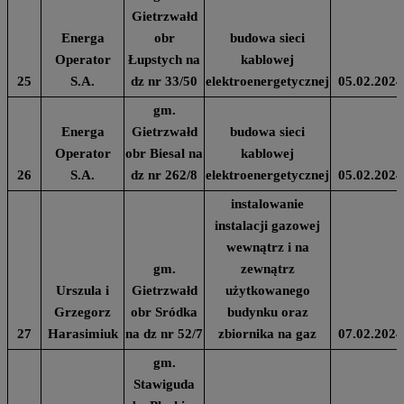
Gietrzwałd
Energa
obr
budowa sieci
Operator
Łupstych na
kablowej
25
S.A.
dz nr 33/50
elektroenergetycznej
05.02.2024
gm.
Energa
Gietrzwałd
budowa sieci
Operator
obr Biesal na
kablowej
26
S.A.
dz nr 262/8
elektroenergetycznej
05.02.2024
instalowanie
instalacji gazowej
wewnątrz i na
gm.
zewnątrz
Urszula i
Gietrzwałd
użytkowanego
Grzegorz
obr Sródka
budynku oraz
27
Harasimiuk
na dz nr 52/7
zbiornika na gaz
07.02.2024
gm.
Stawiguda