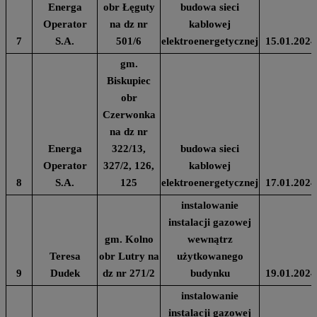
Energa
obr Łęguty
budowa sieci
Operator
na dz nr
kablowej
7
S.A.
501/6
elektroenergetycznej
15.01.2024
gm.
Biskupiec
obr
Czerwonka
na dz nr
Energa
322/13,
budowa sieci
Operator
327/2, 126,
kablowej
8
S.A.
125
elektroenergetycznej
17.01.2024
instalowanie
instalacji gazowej
gm. Kolno
wewnątrz
Teresa
obr Lutry na
użytkowanego
9
Dudek
dz nr 271/2
budynku
19.01.2024
instalowanie
instalacji gazowej