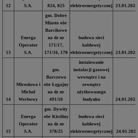
12
S.A.
824, 825
elektroenergetycznej
23.01.2024
gm. Dobre
Miasto obr
Barcikowo
Energa
na dz nr
budowa sieci
Operator
171/17,
kablowej
13
S.A.
171/16, 170
elektroenergetycznej
23.01.2024
instalowanie
gm.
instalacji gazowej
Barczewo
wewnątrz i na
Mirosława i
obr Łęgajny
zewnątrz
Michał
na dz nr
użytkowanego
14
Werbowy
491/10
budynku
24.01.2024
gm. Dywity
Energa
obr Kieźliny
budowa sieci
Operator
na dz nr
kablowej
15
S.A.
378/25
elektroenergetycznej
24.01.202