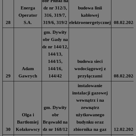
obr Pluski na
Energa
dz nr 312/3,
budowa linii
Operator
316, 319/7,
kablowej
28
S.A.
319/6, 319/2
elektroenergetycznej
08.02.2024
gm. Dywity
obr Gady na
dz nr 144/12,
144/13,
144/15,
budowa sieci
Adam
144/16,
wodociągowej z
29
Gawrych
144/42
przyłączami
08.02.2024
instalowanie
instalacji gazowej
wewnątrz i na
gm. Dywity
zewnątrz
Olga i
obr
użytkowanego
Bartłomiej
Brąswałd na
budynku oraz
30
Kołakowscy
dz nr 168/12
zbiornika na gaz
12.02.2024