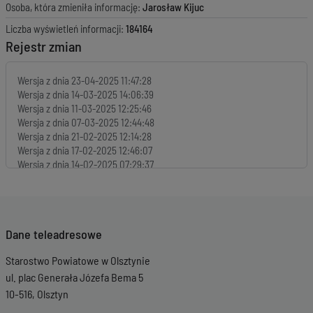
Osoba, która zmieniła informację:
Jarosław Kijuc
Liczba wyświetleń informacji:
184164
Rejestr zmian
Wersja z dnia
23-04-2025 11:47:28
Wersja z dnia
14-03-2025 14:06:39
Wersja z dnia
11-03-2025 12:25:46
Wersja z dnia
07-03-2025 12:44:48
Wersja z dnia
21-02-2025 12:14:28
Wersja z dnia
17-02-2025 12:46:07
Wersja z dnia
14-02-2025 07:29:37
Wersja z dnia
07-02-2025 11:58:16
Wersja z dnia
31-01-2025 14:30:05
Wersja z dnia
29-01-2025 11:30:06
Wersja z dnia
21-01-2025 13:49:11
Dane teleadresowe
Wersja z dnia
17-01-2025 13:13:55
Wersja z dnia
15-01-2025 08:19:45
Starostwo Powiatowe w Olsztynie
Wersja z dnia
15-01-2025 08:07:37
Wersja z dnia
14-01-2025 14:09:12
ul. plac Generała Józefa Bema 5
Wersja z dnia
13-01-2025 07:11:25
10-516, Olsztyn
Wersja z dnia
10-01-2025 11:42:16