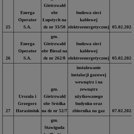
Gietrzwałd
Energa
obr
budowa sieci
Operator
Łupstych na
kablowej
25
S.A.
dz nr 33/50
elektroenergetycznej
05.02.2024
gm.
Energa
Gietrzwałd
budowa sieci
Operator
obr Biesal na
kablowej
26
S.A.
dz nr 262/8
elektroenergetycznej
05.02.2024
instalowanie
instalacji gazowej
wewnątrz i na
gm.
zewnątrz
Urszula i
Gietrzwałd
użytkowanego
Grzegorz
obr Sródka
budynku oraz
27
Harasimiuk
na dz nr 52/7
zbiornika na gaz
07.02.2024
gm.
Stawiguda