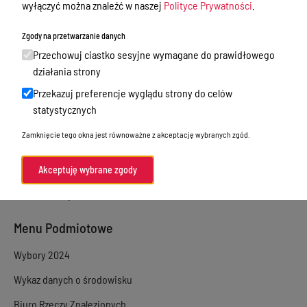
wyłączyć można znaleźć w naszej
Polityce Prywatności
.
Sprawy załatwiane w urzędzie
Zgody na przetwarzanie danych
Sprawy załatwiane internetowo
Przechowuj ciastko sesyjne wymagane do prawidłowego
Oświadczenia majątkowe
działania strony
Przekazuj preferencje wyglądu strony do celów
e-Puap/ e-Doręczenia
statystycznych
Petycje
Zamknięcie tego okna jest równoważne z akceptację wybranych zgód.
Praca
Akty prawne
Akceptuję wybrane zgody
Zamówienia publiczne
Menu Podmiotowe
Wybory 2024
Wykaz danych o środowisku
Biuro Rzeczy Znalezionych