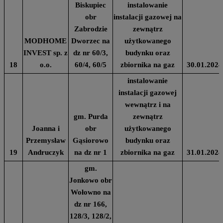
Biskupiec
instalowanie
obr
instalacji gazowej na
Zabrodzie
zewnątrz
MODHOME
Dworzec na
użytkowanego
INVEST sp. z
dz nr 60/3,
budynku oraz
18
o.o.
60/4, 60/5
zbiornika na gaz
30.01.2024
instalowanie
instalacji gazowej
wewnątrz i na
gm. Purda
zewnątrz
Joanna i
obr
użytkowanego
Przemysław
Gąsiorowo
budynku oraz
19
Andruczyk
na dz nr 1
zbiornika na gaz
31.01.2024
gm.
Jonkowo obr
Wołowno na
dz nr 166,
128/3, 128/2,