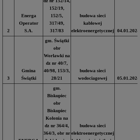
dz nr 152/14,
152/19,
Energa
152/5,
budowa sieci
Operator
317/49,
kablowej
2
S.A.
317/83
elektroenergetycznej
04.01.2024
gm. Świątki
obr
Worlawki na
dz nr 40/7,
Gmina
40/98, 153/3,
budowa sieci
3
Świątki
28/21
wodociagowej
05.01.2024
gm.
Biskupiec
obr
Biskupiec
Kolonia na
dz nr 364/4,
budowa sieci
364/3, obr nr
elektroenergetycznej