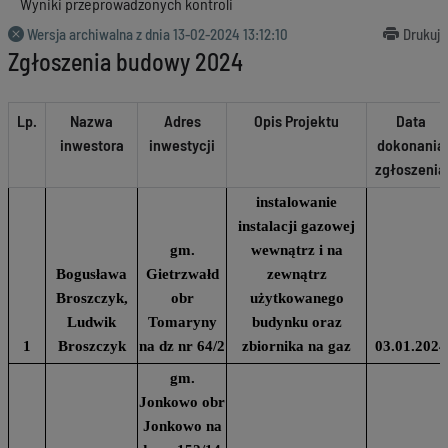
Wyniki przeprowadzonych kontroli
Wersja archiwalna z dnia
13-02-2024 13:12:10
Drukuj
Zgłoszenia budowy 2024
Lp.
Nazwa
Adres
Opis Projektu
Data
inwestora
inwestycji
dokonania
zgłoszenia
instalowanie
instalacji gazowej
gm.
wewnątrz i na
Bogusława
Gietrzwałd
zewnątrz
Broszczyk,
obr
użytkowanego
Ludwik
Tomaryny
budynku oraz
1
Broszczyk
na dz nr 64/2
zbiornika na gaz
03.01.2024
gm.
Jonkowo obr
Jonkowo na