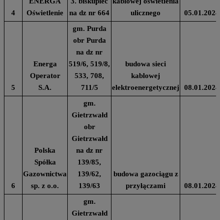
ENERGA
3. biskupiec
kablowej oświetlenia
4
Oświetlenie
na dz nr 664
ulicznego
05.01.2024
gm. Purda
obr Purda
na dz nr
Energa
519/6, 519/8,
budowa sieci
Operator
533, 708,
kablowej
5
S.A.
711/5
elektroenergetycznej
08.01.2024
gm.
Gietrzwałd
obr
Gietrzwałd
Polska
na dz nr
Spółka
139/85,
Gazownictwa
139/62,
budowa gazociągu z
6
sp. z o.o.
139/63
przyłączami
08.01.2024
gm.
Gietrzwałd