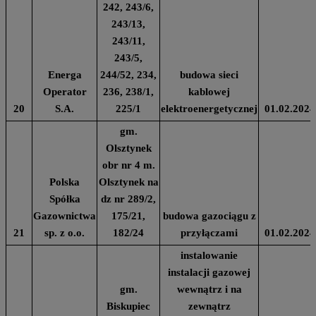
242, 243/6,
243/13,
243/11,
243/5,
Energa
244/52, 234,
budowa sieci
Operator
236, 238/1,
kablowej
20
S.A.
225/1
elektroenergetycznej
01.02.2024
gm.
Olsztynek
obr nr 4 m.
Polska
Olsztynek na
Spółka
dz nr 289/2,
Gazownictwa
175/21,
budowa gazociągu z
21
sp. z o.o.
182/24
przyłączami
01.02.2024
instalowanie
instalacji gazowej
gm.
wewnątrz i na
Biskupiec
zewnątrz