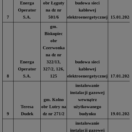
Energa
obr Łęguty
budowa sieci
Operator
na dz nr
kablowej
7
S.A.
501/6
elektroenergetycznej
15.01.2024
gm.
Biskupiec
obr
Czerwonka
na dz nr
Energa
322/13,
budowa sieci
Operator
327/2, 126,
kablowej
8
S.A.
125
elektroenergetycznej
17.01.2024
instalowanie
instalacji gazowej
gm. Kolno
wewnątrz
Teresa
obr Lutry na
użytkowanego
9
Dudek
dz nr 271/2
budynku
19.01.2024
instalowanie
instalacji gazowej