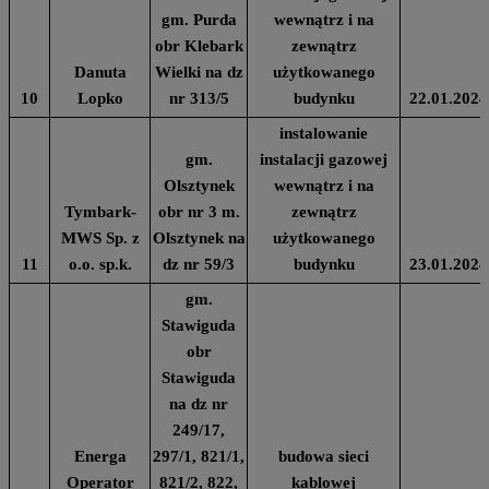
gm. Purda
wewnątrz i na
obr Klebark
zewnątrz
Danuta
Wielki na dz
użytkowanego
10
Lopko
nr 313/5
budynku
22.01.2024
instalowanie
gm.
instalacji gazowej
Olsztynek
wewnątrz i na
Tymbark-
obr nr 3 m.
zewnątrz
MWS Sp. z
Olsztynek na
użytkowanego
11
o.o. sp.k.
dz nr 59/3
budynku
23.01.2024
gm.
Stawiguda
obr
Stawiguda
na dz nr
249/17,
Energa
297/1, 821/1,
budowa sieci
Operator
821/2, 822,
kablowej