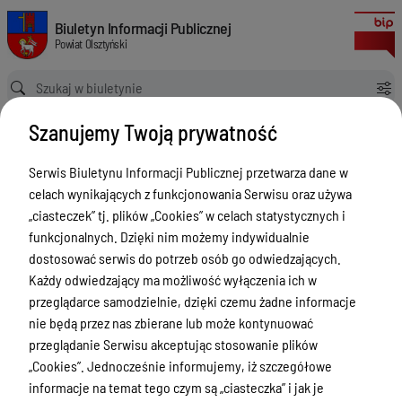
Zgłoszenia budowy 2024
Biuletyn Informacji Publicznej Powiat Olsztyński
Biuletyn Informacji Publicznej
Powiat Olsztyński
Ścieżka powrotu
Strona główna
Rejestry budowlane
Zgłoszenia budowy 2024
Szanujemy Twoją prywatność
Rejestry budowlane
Serwis Biuletynu Informacji Publicznej przetwarza dane w
Menu Przedmiotowe
celach wynikających z funkcjonowania Serwisu oraz używa
Kontakt i telefony w urzędzie
„ciasteczek” tj. plików „Cookies” w celach statystycznych i
funkcjonalnych. Dzięki nim możemy indywidualnie
Ogłoszenia
dostosować serwis do potrzeb osób go odwiedzających.
Powiat Olsztyński
Każdy odwiedzający ma możliwość wyłączenia ich w
przeglądarce samodzielnie, dzięki czemu żadne informacje
Rada Powiatu
nie będą przez nas zbierane lub może kontynuować
Starostwo Powiatowe
przeglądanie Serwisu akceptując stosowanie plików
„Cookies”. Jednocześnie informujemy, iż szczegółowe
Zbycie, użytkowanie wieczyste, najem,
informacje na temat tego czym są „ciasteczka” i jak je
dzierżawa, użyczenie