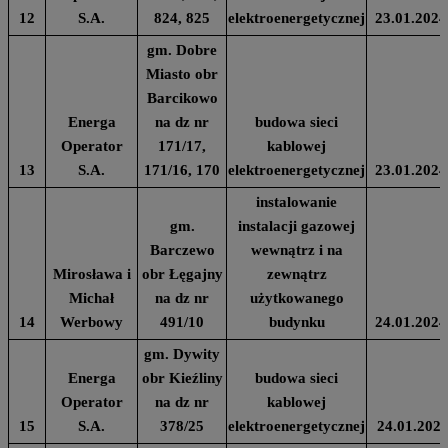
12
S.A.
824, 825
elektroenergetycznej
23.01.2024
gm. Dobre
Miasto obr
Barcikowo
Energa
na dz nr
budowa sieci
Operator
171/17,
kablowej
13
S.A.
171/16, 170
elektroenergetycznej
23.01.2024
instalowanie
gm.
instalacji gazowej
Barczewo
wewnątrz i na
Mirosława i
obr Łęgajny
zewnątrz
Michał
na dz nr
użytkowanego
14
Werbowy
491/10
budynku
24.01.2024
gm. Dywity
Energa
obr Kieźliny
budowa sieci
Operator
na dz nr
kablowej
15
S.A.
378/25
elektroenergetycznej
24.01.202