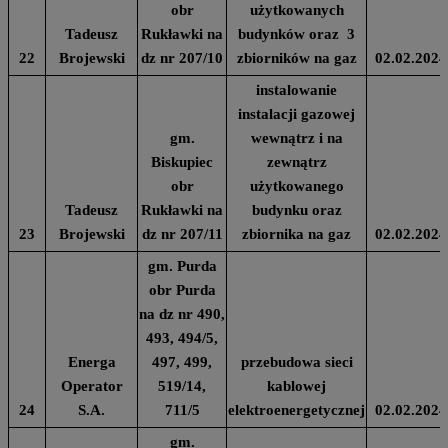
obr
użytkowanych
Tadeusz
Rukławki na
budynków oraz 3
22
Brojewski
dz nr 207/10
zbiorników na gaz
02.02.2024
instalowanie
instalacji gazowej
gm.
wewnątrz i na
Biskupiec
zewnątrz
obr
użytkowanego
Tadeusz
Rukławki na
budynku oraz
23
Brojewski
dz nr 207/11
zbiornika na gaz
02.02.2024
gm. Purda
obr Purda
na dz nr 490,
493, 494/5,
Energa
497, 499,
przebudowa sieci
Operator
519/14,
kablowej
24
S.A.
711/5
elektroenergetycznej
02.02.2024
gm.