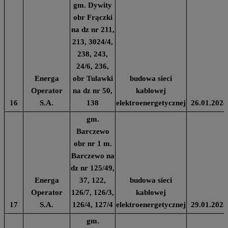
gm. Dywity
obr Frączki
na dz nr 211,
213, 3024/4,
238, 243,
24/6, 236,
Energa
obr Tulawki
budowa sieci
Operator
na dz nr 50,
kablowej
16
S.A.
138
elektroenergetycznej
26.01.2024
gm.
Barczewo
obr nr 1 m.
Barczewo na
dz nr 125/49,
Energa
37, 122,
budowa sieci
Operator
126/7, 126/3,
kablowej
17
S.A.
126/4, 127/4
elektroenergetycznej
29.01.2024
gm.