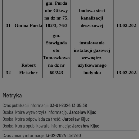
gm. Purda
obr Giławy
budowa sieci
na dz nr 75,
kanalizacji
31
Gmina Purda
182/3, 76/3
deszczowej
13.02.2024
gm.
Stawiguda
instalowanie
obr
instalacji gazowej
Tomaszkowo
wewnątrz
Robert
na dz nr
użytkowanego
32
Fleischer
60/243
budynku
13.02.2024
Metryka
Czas publikacji informacji:
03-01-2024 13:05:38
Osoba, która wytworzyła informację:
Jarosław Kijuc
Osoba, która odpowiada za treść:
Jarosław Kijuc
Osoba, która opublikowała informację:
Jarosław Kijuc
Czas zmiany informacji:
13-02-2024 13:12:10