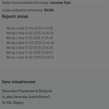
Osoba, która zmieniła informację:
Jarosław Kijuc
Liczba wyświetleń informacji:
184364
Rejestr zmian
Wersja z dnia
23-04-2025 11:47:28
Wersja z dnia
14-03-2025 14:06:39
Wersja z dnia
11-03-2025 12:25:46
Wersja z dnia
07-03-2025 12:44:48
Wersja z dnia
21-02-2025 12:14:28
Wersja z dnia
17-02-2025 12:46:07
Wersja z dnia
14-02-2025 07:29:37
Wersja z dnia
07-02-2025 11:58:16
Wersja z dnia
31-01-2025 14:30:05
Wersja z dnia
29-01-2025 11:30:06
Wersja z dnia
21-01-2025 13:49:11
Dane teleadresowe
Wersja z dnia
17-01-2025 13:13:55
Wersja z dnia
15-01-2025 08:19:45
Starostwo Powiatowe w Olsztynie
Wersja z dnia
15-01-2025 08:07:37
Wersja z dnia
14-01-2025 14:09:12
ul. plac Generała Józefa Bema 5
Wersja z dnia
13-01-2025 07:11:25
10-516, Olsztyn
Wersja z dnia
10-01-2025 11:42:16