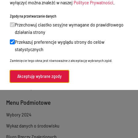
wyłączyć można znaleźć w naszej
Polityce Prywatności
.
Sprawy załatwiane w urzędzie
Zgody na przetwarzanie danych
Sprawy załatwiane internetowo
Przechowuj ciastko sesyjne wymagane do prawidłowego
Oświadczenia majątkowe
działania strony
Przekazuj preferencje wyglądu strony do celów
e-Puap/ e-Doręczenia
statystycznych
Petycje
Zamknięcie tego okna jest równoważne z akceptację wybranych zgód.
Praca
Akty prawne
Akceptuję wybrane zgody
Zamówienia publiczne
Menu Podmiotowe
Wybory 2024
Wykaz danych o środowisku
Biuro Rzeczy Znalezionych