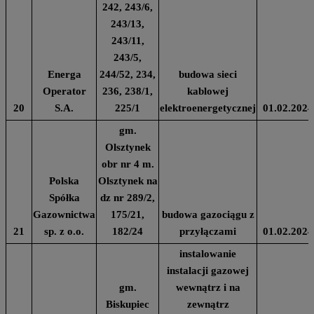
242, 243/6,
243/13,
243/11,
243/5,
Energa
244/52, 234,
budowa sieci
Operator
236, 238/1,
kablowej
20
S.A.
225/1
elektroenergetycznej
01.02.2024
gm.
Olsztynek
obr nr 4 m.
Polska
Olsztynek na
Spółka
dz nr 289/2,
Gazownictwa
175/21,
budowa gazociągu z
21
sp. z o.o.
182/24
przyłączami
01.02.2024
instalowanie
instalacji gazowej
gm.
wewnątrz i na
Biskupiec
zewnątrz