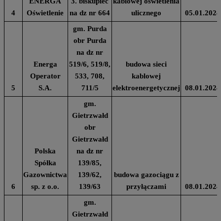
ENERGA
3. biskupiec
kablowej oświetlenia
4
Oświetlenie
na dz nr 664
ulicznego
05.01.2024
gm. Purda
obr Purda
na dz nr
Energa
519/6, 519/8,
budowa sieci
Operator
533, 708,
kablowej
5
S.A.
711/5
elektroenergetycznej
08.01.2024
gm.
Gietrzwałd
obr
Gietrzwałd
Polska
na dz nr
Spółka
139/85,
Gazownictwa
139/62,
budowa gazociągu z
6
sp. z o.o.
139/63
przyłączami
08.01.2024
gm.
Gietrzwałd