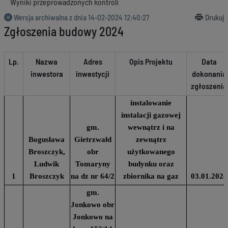
Wyniki przeprowadzonych kontroli
Wersja archiwalna z dnia
14-02-2024 12:40:27
Drukuj
Zgłoszenia budowy 2024
Lp.
Nazwa
Adres
Opis Projektu
Data
inwestora
inwestycji
dokonania
zgłoszenia
instalowanie
instalacji gazowej
gm.
wewnątrz i na
Bogusława
Gietrzwałd
zewnątrz
Broszczyk,
obr
użytkowanego
Ludwik
Tomaryny
budynku oraz
1
Broszczyk
na dz nr 64/2
zbiornika na gaz
03.01.2024
gm.
Jonkowo obr
Jonkowo na