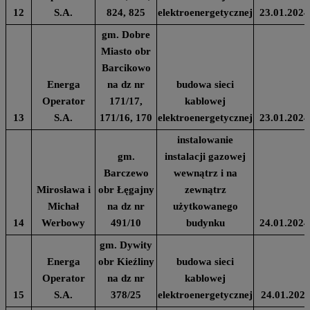
12
S.A.
824, 825
elektroenergetycznej
23.01.2024
gm. Dobre
Miasto obr
Barcikowo
Energa
na dz nr
budowa sieci
Operator
171/17,
kablowej
13
S.A.
171/16, 170
elektroenergetycznej
23.01.2024
instalowanie
gm.
instalacji gazowej
Barczewo
wewnątrz i na
Mirosława i
obr Łęgajny
zewnątrz
Michał
na dz nr
użytkowanego
14
Werbowy
491/10
budynku
24.01.2024
gm. Dywity
Energa
obr Kieźliny
budowa sieci
Operator
na dz nr
kablowej
15
S.A.
378/25
elektroenergetycznej
24.01.202