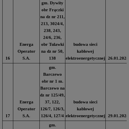
gm. Dywity
obr Frączki
na dz nr 211,
213, 3024/4,
238, 243,
24/6, 236,
Energa
obr Tulawki
budowa sieci
Operator
na dz nr 50,
kablowej
16
S.A.
138
elektroenergetycznej
26.01.2024
gm.
Barczewo
obr nr 1 m.
Barczewo na
dz nr 125/49,
Energa
37, 122,
budowa sieci
Operator
126/7, 126/3,
kablowej
17
S.A.
126/4, 127/4
elektroenergetycznej
29.01.2024
gm.