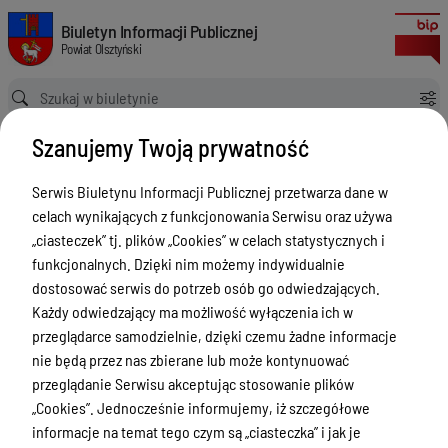
Zgłoszenia budowy 2024
Biuletyn Informacji Publicznej Powiat Olsztyński
Biuletyn Informacji Publicznej
Powiat Olsztyński
Ścieżka powrotu
Strona główna
Rejestry budowlane
Zgłoszenia budowy 2024
Szanujemy Twoją prywatność
Rejestry budowlane
Serwis Biuletynu Informacji Publicznej przetwarza dane w
Menu Przedmiotowe
celach wynikających z funkcjonowania Serwisu oraz używa
Kontakt i telefony w urzędzie
„ciasteczek” tj. plików „Cookies” w celach statystycznych i
funkcjonalnych. Dzięki nim możemy indywidualnie
Ogłoszenia
dostosować serwis do potrzeb osób go odwiedzających.
Powiat Olsztyński
Każdy odwiedzający ma możliwość wyłączenia ich w
przeglądarce samodzielnie, dzięki czemu żadne informacje
Rada Powiatu
nie będą przez nas zbierane lub może kontynuować
Starostwo Powiatowe
przeglądanie Serwisu akceptując stosowanie plików
„Cookies”. Jednocześnie informujemy, iż szczegółowe
Zbycie, użytkowanie wieczyste, najem,
informacje na temat tego czym są „ciasteczka” i jak je
dzierżawa, użyczenie