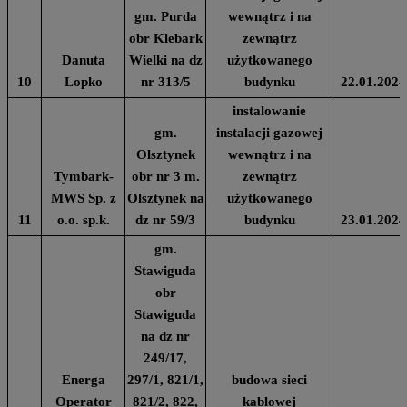
gm. Purda
wewnątrz i na
obr Klebark
zewnątrz
Danuta
Wielki na dz
użytkowanego
10
Lopko
nr 313/5
budynku
22.01.2024
instalowanie
gm.
instalacji gazowej
Olsztynek
wewnątrz i na
Tymbark-
obr nr 3 m.
zewnątrz
MWS Sp. z
Olsztynek na
użytkowanego
11
o.o. sp.k.
dz nr 59/3
budynku
23.01.2024
gm.
Stawiguda
obr
Stawiguda
na dz nr
249/17,
Energa
297/1, 821/1,
budowa sieci
Operator
821/2, 822,
kablowej