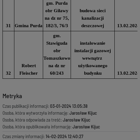
gm. Purda
obr Giławy
budowa sieci
na dz nr 75,
kanalizacji
31
Gmina Purda
182/3, 76/3
deszczowej
13.02.2024
gm.
Stawiguda
instalowanie
obr
instalacji gazowej
Tomaszkowo
wewnątrz
Robert
na dz nr
użytkowanego
32
Fleischer
60/243
budynku
13.02.2024
Metryka
Czas publikacji informacji:
03-01-2024 13:05:38
Osoba, która wytworzyła informację:
Jarosław Kijuc
Osoba, która odpowiada za treść:
Jarosław Kijuc
Osoba, która opublikowała informację:
Jarosław Kijuc
Czas zmiany informacji:
14-02-2024 12:40:27