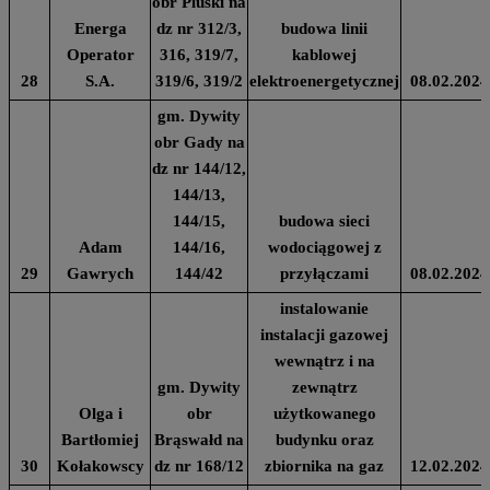
obr Pluski na
Energa
dz nr 312/3,
budowa linii
Operator
316, 319/7,
kablowej
28
S.A.
319/6, 319/2
elektroenergetycznej
08.02.2024
gm. Dywity
obr Gady na
dz nr 144/12,
144/13,
144/15,
budowa sieci
Adam
144/16,
wodociągowej z
29
Gawrych
144/42
przyłączami
08.02.2024
instalowanie
instalacji gazowej
wewnątrz i na
gm. Dywity
zewnątrz
Olga i
obr
użytkowanego
Bartłomiej
Brąswałd na
budynku oraz
30
Kołakowscy
dz nr 168/12
zbiornika na gaz
12.02.2024