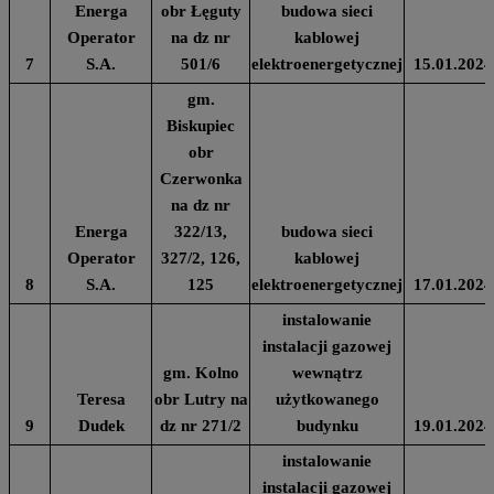
Energa
obr Łęguty
budowa sieci
Operator
na dz nr
kablowej
7
S.A.
501/6
elektroenergetycznej
15.01.2024
gm.
Biskupiec
obr
Czerwonka
na dz nr
Energa
322/13,
budowa sieci
Operator
327/2, 126,
kablowej
8
S.A.
125
elektroenergetycznej
17.01.2024
instalowanie
instalacji gazowej
gm. Kolno
wewnątrz
Teresa
obr Lutry na
użytkowanego
9
Dudek
dz nr 271/2
budynku
19.01.2024
instalowanie
instalacji gazowej