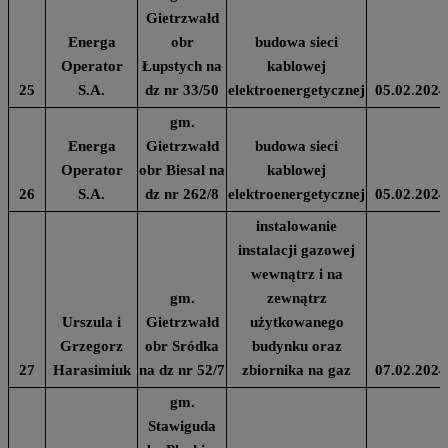
Gietrzwałd
Energa
obr
budowa sieci
Operator
Łupstych na
kablowej
25
S.A.
dz nr 33/50
elektroenergetycznej
05.02.2024
gm.
Energa
Gietrzwałd
budowa sieci
Operator
obr Biesal na
kablowej
26
S.A.
dz nr 262/8
elektroenergetycznej
05.02.2024
instalowanie
instalacji gazowej
wewnątrz i na
gm.
zewnątrz
Urszula i
Gietrzwałd
użytkowanego
Grzegorz
obr Sródka
budynku oraz
27
Harasimiuk
na dz nr 52/7
zbiornika na gaz
07.02.2024
gm.
Stawiguda