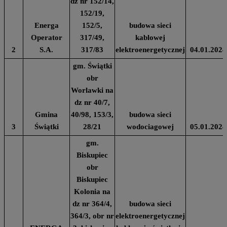
dz nr 152/14,
152/19,
Energa
152/5,
budowa sieci
Operator
317/49,
kablowej
2
S.A.
317/83
elektroenergetycznej
04.01.2024
gm. Świątki
obr
Worlawki na
dz nr 40/7,
Gmina
40/98, 153/3,
budowa sieci
3
Świątki
28/21
wodociagowej
05.01.2024
gm.
Biskupiec
obr
Biskupiec
Kolonia na
dz nr 364/4,
budowa sieci
364/3, obr nr
elektroenergetycznej