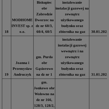
Biskupiec
instalowanie
obr
instalacji gazowej na
Zabrodzie
zewnątrz
MODHOME
Dworzec na
użytkowanego
INVEST sp. z
dz nr 60/3,
budynku oraz
18
o.o.
60/4, 60/5
zbiornika na gaz
30.01.2024
instalowanie
instalacji gazowej
wewnątrz i na
gm. Purda
zewnątrz
Joanna i
obr
użytkowanego
Przemysław
Gąsiorowo
budynku oraz
19
Andruczyk
na dz nr 1
zbiornika na gaz
31.01.2024
gm.
Jonkowo obr
Wołowno na
dz nr 166,
128/3, 128/2,