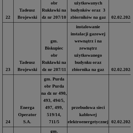
obr
użytkowanych
Tadeusz
Rukławki na
budynków oraz 3
22
Brojewski
dz nr 207/10
zbiorników na gaz
02.02.2024
instalowanie
instalacji gazowej
gm.
wewnątrz i na
Biskupiec
zewnątrz
obr
użytkowanego
Tadeusz
Rukławki na
budynku oraz
23
Brojewski
dz nr 207/11
zbiornika na gaz
02.02.2024
gm. Purda
obr Purda
na dz nr 490,
493, 494/5,
Energa
497, 499,
przebudowa sieci
Operator
519/14,
kablowej
24
S.A.
711/5
elektroenergetycznej
02.02.2024
gm.