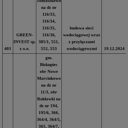
Tomaszkowo
na dz nr
116/33,
116/34,
116/35,
budowa sieci
GREEN-
116/36,
wodociągowej wraz
INVEST sp.
385/1, 551,
z przyłączami
403
z o.o.
552, 553
wodociągowymi
19.12.2024
gm.
Biskupiec
obr Nowe
Marcinkowo
na dz nr
11/3, obr
Rukławki na
dz nr 194,
195/6, 366,
364/4, 364/5,
365, 364/7,