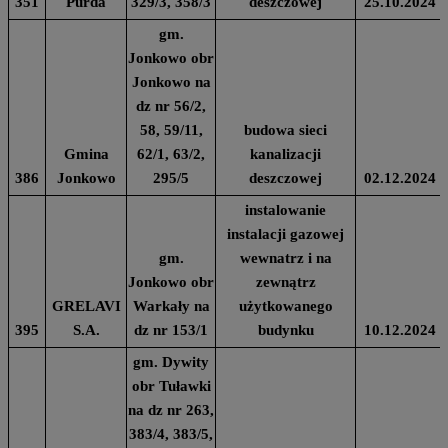
351
Purda
329/3, 358/3
deszczowej
25.10.2024
gm.
Jonkowo obr
Jonkowo na
dz nr 56/2,
58, 59/11,
budowa sieci
Gmina
62/1, 63/2,
kanalizacji
386
Jonkowo
295/5
deszczowej
02.12.2024
instalowanie
instalacji gazowej
gm.
wewnatrz i na
Jonkowo obr
zewnątrz
GRELAVI
Warkały na
użytkowanego
395
S.A.
dz nr 153/1
budynku
10.12.2024
gm. Dywity
obr Tuławki
na dz nr 263,
383/4, 383/5,