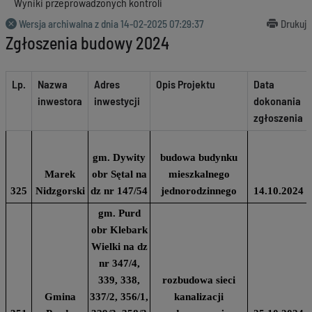
Wyniki przeprowadzonych kontroli
Wersja archiwalna z dnia
14-02-2025 07:29:37
Drukuj
Zgłoszenia budowy 2024
Lp.
Nazwa
Adres
Opis Projektu
Data
inwestora
inwestycji
dokonania
zgłoszenia
gm. Dywity
budowa budynku
Marek
obr Sętal na
mieszkalnego
325
Nidzgorski
dz nr 147/54
jednorodzinnego
14.10.2024
gm. Purd
obr Klebark
Wielki na dz
nr 347/4,
339, 338,
rozbudowa sieci
Gmina
337/2, 356/1,
kanalizacji