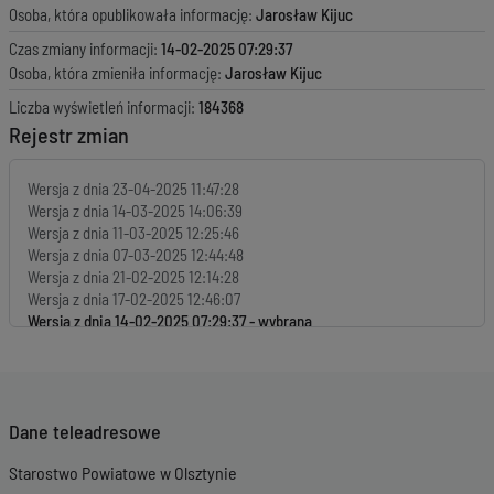
Osoba, która opublikowała informację:
Jarosław Kijuc
Czas zmiany informacji:
14-02-2025 07:29:37
Osoba, która zmieniła informację:
Jarosław Kijuc
Liczba wyświetleń informacji:
184368
Rejestr zmian
Wersja z dnia
23-04-2025 11:47:28
Wersja z dnia
14-03-2025 14:06:39
Wersja z dnia
11-03-2025 12:25:46
Wersja z dnia
07-03-2025 12:44:48
Wersja z dnia
21-02-2025 12:14:28
Wersja z dnia
17-02-2025 12:46:07
Wersja z dnia
14-02-2025 07:29:37
Wersja z dnia
07-02-2025 11:58:16
Wersja z dnia
31-01-2025 14:30:05
Wersja z dnia
29-01-2025 11:30:06
Wersja z dnia
21-01-2025 13:49:11
Dane teleadresowe
Wersja z dnia
17-01-2025 13:13:55
Wersja z dnia
15-01-2025 08:19:45
Starostwo Powiatowe w Olsztynie
Wersja z dnia
15-01-2025 08:07:37