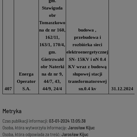
gm.
Stawiguda
obr
Tomaszkowo
na dz nr 160,
budowa ,
162/11,
przebudowa i
163/1, 170/4,
rozbiórka sieci
gm.
elektroenergetycznej
Gietrzwałd
SN- 15KV i nN 0.4
obr Naterki
KV wraz z budową
Energa
na dz nr 9,
słupowej stacji
Operator
44/7, 43,
transformatorowej
407
S.A.
44/9, 24/4
sn.0.4 kv
31.12.2024
Metryka
Czas publikacji informacji:
03-01-2024 13:05:38
Osoba, która wytworzyła informację:
Jarosław Kijuc
Osoba, która odpowiada za treść:
Jarosław Kijuc