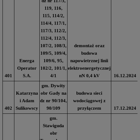
dz nr 117/3,
119, 116,
115, 114/2,
114/4, 117/1,
117/3, 112/2,
112/4, 112/3,
107/2, 108/3,
demontaż oraz
109/5, 109/4,
budowa
Energa
109/6, 95,
napowietrznej linii
Operator
102/2, 101/1,
elektroenergetycznej
401
S.A.
4/1
nN 0,4 kV
16.12.2024
gm. Dywity
Katarzyna
obr Gady na
budowa sieci
i Adam
dz nr 90/104,
wodociągowej z
402
Sulikowscy
90/109
przyłączem
17.12.2024
gm.
Stawiguda
obr