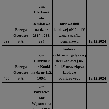
gm.
Olsztynek
obr
Jemiołowo
budowa linii
Energa
na dz nr
kablowej nN 0,4 kV
Operator
281/4, 288,
wraz z szafką
399
S.A.
297
pomiarową
16.12.2024
budowa
gm.
elektroenergetycznej
Olsztynek
sieci kablowej nN
Energa
obr Kunki
0,4 kV oraz złącza
Operator
na dz nr 112,
kablowo
400
S.A.
109/1
pomiarowego
16.12.2024
gm.
Barczewo
obr
Wipsowo na