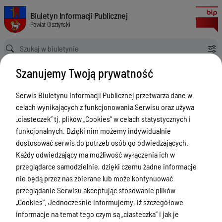
Zgłoszenia budowy 2024
Biuletyn Informacji Publicznej Powiat Olsztyński
Biuletyn Informacji Publicznej
Powiat Olsztyński
Ścieżka powrotu
Strona główna
Rejestry budowlane
Zgłoszenia budowy 2024
Szanujemy Twoją prywatność
Rejestry budowlane
Serwis Biuletynu Informacji Publicznej przetwarza dane w
Menu Przedmiotowe
celach wynikających z funkcjonowania Serwisu oraz używa
Kontakt i telefony w urzędzie
„ciasteczek” tj. plików „Cookies” w celach statystycznych i
funkcjonalnych. Dzięki nim możemy indywidualnie
Ogłoszenia
dostosować serwis do potrzeb osób go odwiedzających.
Powiat Olsztyński
Każdy odwiedzający ma możliwość wyłączenia ich w
przeglądarce samodzielnie, dzięki czemu żadne informacje
Rada Powiatu
nie będą przez nas zbierane lub może kontynuować
Starostwo Powiatowe
przeglądanie Serwisu akceptując stosowanie plików
„Cookies”. Jednocześnie informujemy, iż szczegółowe
Zbycie, użytkowanie wieczyste, najem,
informacje na temat tego czym są „ciasteczka” i jak je
dzierżawa, użyczenie