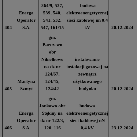
364/9, 537,
budowa
Energa
539, 540,
elektroenergetycznej
Operator
541, 532,
sieci kablowej nn 0.4
404
S.A.
547, 161/15
kV
20.12.2024
gm.
Barczewo
obr
Nikielkowo
instalowanie
na dz nr
instalacji gazowej na
124/67,
zewnątrz
Martyna
124/45,
użytkowanego
405
Szmyt
124/42
budynku
20.12.2024
gm.
Jonkowo obr
budowa
Energa
Stękiny na
elektroenergetycznej
Operator
dz nr 122/3,
sieci kablowej nN
406
S.A.
120, 116
0,4 kV
23.12.2024