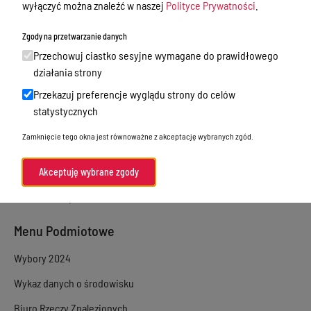
wyłączyć można znaleźć w naszej
Polityce Prywatności
.
Sprawy załatwiane w urzędzie
Zgody na przetwarzanie danych
Sprawy załatwiane internetowo
Przechowuj ciastko sesyjne wymagane do prawidłowego
Oświadczenia majątkowe
działania strony
Przekazuj preferencje wyglądu strony do celów
e-Puap/ e-Doręczenia
statystycznych
Petycje
Zamknięcie tego okna jest równoważne z akceptację wybranych zgód.
Praca
Akty prawne
Akceptuję wybrane zgody
Zamówienia publiczne
Menu Podmiotowe
Wybory 2024
Wykaz danych o środowisku
Biuro Rzeczy Znalezionych