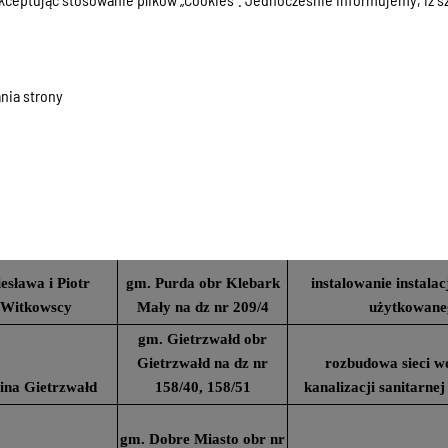
gm. Gietrzwałd obr
Unieszewo na dz nr 289,
313/4, 325, 326/1, 313/5,
a Operator S.A.
354, 342, 339/1, 3045/3
budowa kablowej sieci
nia strony
gm. Dywity obr
instalowanie instala
tarzyna Kisiel
Różnowo na dz nr 117/1
użytkowane
gm. Świątki obr Świątki
mina Świątki
na dz nr 133/5, 252/3
budowa kanaliz
esława i Piotr
gm. Purda obr Klebark
instalowanie instala
Witkowscy
Mały na dz nr 209/4
użytkowane
gm. Gietrzwałd obr
Gietrzwałd na dz nr
rozbudowa sieci wo
na Gietrzwałd
158/40, 158/51
kanalizacji sanitarnej
gm. Dobre Miasto obr nr