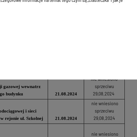
nie wniesiono
sprzeciwu
05.09.2024
 SN 15 kV i nn 0,4 kV
08.08.2024
nie wniesiono
sprzeciwu
cji gazowej wewnatrz
04.09.2024
go budynku
20.08.2024
wycofano
06.09.2024
acji sanitarnej
20.08.2024
nie wniesiono
sprzeciwu
cji gazowej wewnatrz
29.08.2024
go budynku
21.08.2024
nie wniesiono
sprzeciwu
dociągowej i sieci
29.08.2024
 w rejonie ul. Szkolnej
21.08.2024
nie wniesiono