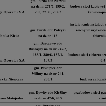
gm. Purda obr Nerwik
na dz nr 271/5, 199/2,
budowa sieci kablowej
a Operator S.A.
200, 271/1, 202/2
kablowo-p
instalowanie instalacj
gm. Purda obr Patryki
zewnątrz użytkowa
onika Kicka
na dz nr 113
zbiornik
gm. Barczewo obr
Ruszajny na dz nr 247/2,
188/1, 280/6, 187/1,
budowa sieci elektroen
a Operator S.A.
187/3
0,4
gm. Biskupiec obr
Wilimy na dz nr 241,
ryka Niewczas
238/1
budowa zaliczni
gm. Dywity obr Kieźliny
przebudowa sieci ga
tyna Matejeska
na dz nr 47/6, 48/7
ciśn
gm. Dywity obr