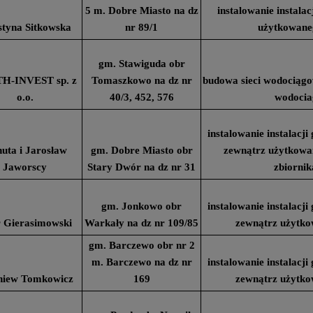
5 m. Dobre Miasto na dz
instalowanie instala
tyna Sitkowska
nr 89/1
użytkowane
gm. Stawiguda obr
H-INVEST sp. z
Tomaszkowo na dz nr
budowa sieci wodociągo
o.o.
40/3, 452, 576
wodoci
instalowanie instalacj
uta i Jarosław
gm. Dobre Miasto obr
zewnątrz użytkowa
Jaworscy
Stary Dwór na dz nr 31
zbiornik
gm. Jonkowo obr
instalowanie instalacj
r Gierasimowski
Warkały na dz nr 109/85
zewnątrz użytk
gm. Barczewo obr nr 2
m. Barczewo na dz nr
instalowanie instalacj
niew Tomkowicz
169
zewnątrz użytk