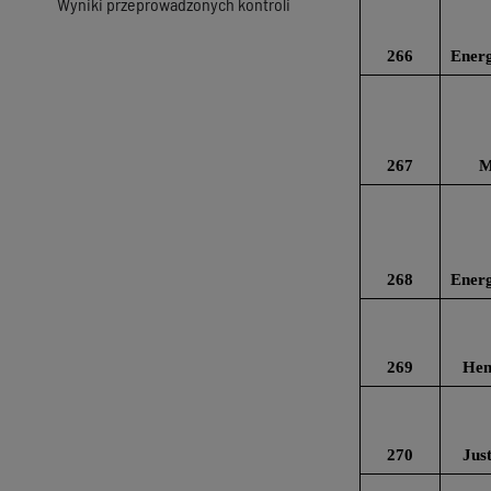
Wyniki przeprowadzonych kontroli
266
Energ
267
M
268
Energ
269
Hen
270
Jus