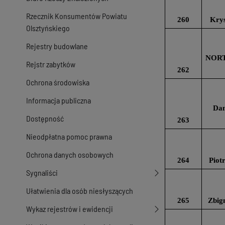
Rzecznik Konsumentów Powiatu
260
Krys
Olsztyńskiego
Rejestry budowlane
NORT
Rejstr zabytków
262
Ochrona środowiska
Informacja publiczna
Dan
Dostępność
263
Nieodpłatna pomoc prawna
Ochrona danych osobowych
264
Piot
Sygnaliści
Ułatwienia dla osób niesłyszących
265
Zbig
Wykaz rejestrów i ewidencji