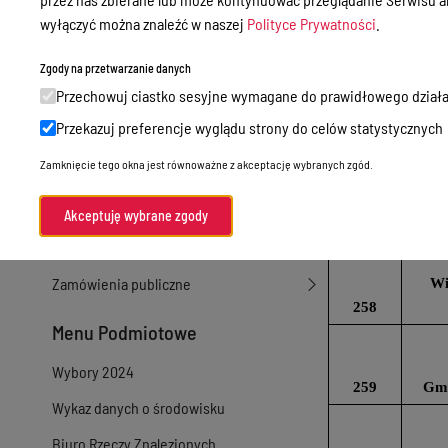
wyłączyć można znaleźć w naszej
Polityce Prywatności
.
Sprawy załatwiane w urzędzie
Sprawy załatwiane internetowo
Zgody na przetwarzanie danych
250
Energ
Przechowuj ciastko sesyjne wymagane do prawidłowego działa
Oświadczenia majątkowe
Przekazuj preferencje wyglądu strony do celów statystycznych
e-Puap/ e-Doręczenia
Zamknięcie tego okna jest równoważne z akceptację wybranych zgód.
253
Ka
Petycje
Praca
Akceptuję wybrane zgody
257
G
Akty prawne
Zamówienia publiczne
Wi
258
Menu Podmiotowe
Wybory 2024
259
Gmi
Wykaz danych o środowisku
Biuro Rzeczy Znalezionych