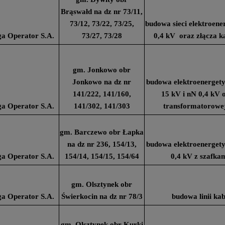
Brąswałd na dz nr 73/11,
73/12, 73/22, 73/25,
budowa sieci elektroen
a Operator S.A.
73/27, 73/28
0,4 kV oraz złącza 
gm. Jonkowo obr
Jonkowo na dz nr
budowa elektroenergety
141/222, 141/160,
15 kV i nN 0,4 kV o
a Operator S.A.
141/302, 141/303
transformatorowej
gm. Barczewo obr Łapka
na dz nr 236, 154/13,
budowa elektroenergety
a Operator S.A.
154/14, 154/15, 154/64
0,4 kV z szafk
gm. Olsztynek obr
a Operator S.A.
Świerkocin na dz nr 78/3
budowa linii ka
gm. Olsztynek obr Kurki