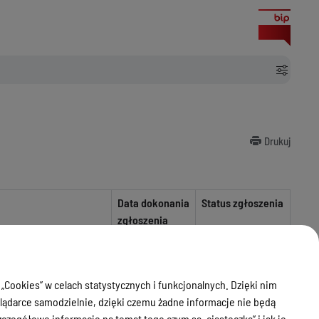
Drukuj
Data dokonania
Status zgłoszenia
zgłoszenia
 Olsztynek-Nidzica (
31.07.2024
nie wniesiono
Nn krzyżujących się z
sprzeciwu
02.09.2024
 „Cookies” w celach statystycznych i funkcjonalnych. Dzięki nim
ądarce samodzielnie, dzięki czemu żadne informacje nie będą
zegółowe informacje na temat tego czym są „ciasteczka” i jak je