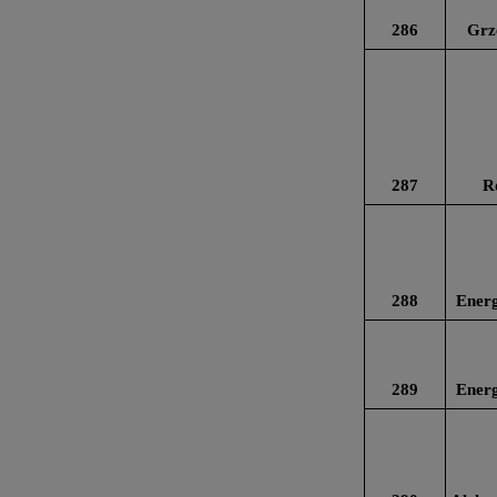
286
Grz
287
R
288
Energ
289
Energ