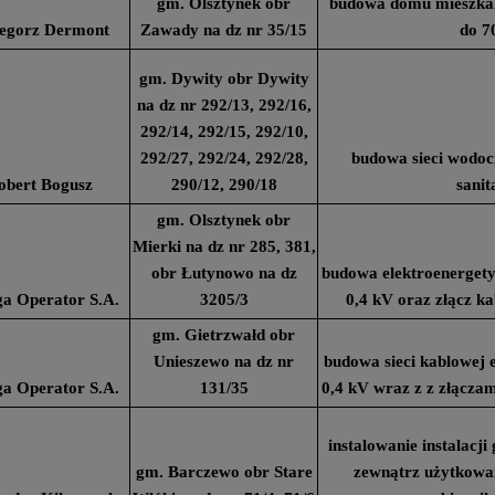
gm. Olsztynek obr
budowa domu mieszkal
egorz Dermont
Zawady na dz nr 35/15
do 7
gm. Dywity obr Dywity
na dz nr 292/13, 292/16,
292/14, 292/15, 292/10,
292/27, 292/24, 292/28,
budowa sieci wodoci
obert Bogusz
290/12, 290/18
sanit
gm. Olsztynek obr
Mierki na dz nr 285, 381,
obr Łutynowo na dz
budowa elektroenergety
a Operator S.A.
3205/3
0,4 kV oraz złącz 
gm. Gietrzwałd obr
Unieszewo na dz nr
budowa sieci kablowej 
a Operator S.A.
131/35
0,4 kV wraz z z złącz
instalowanie instalacj
gm. Barczewo obr Stare
zewnątrz użytkowa