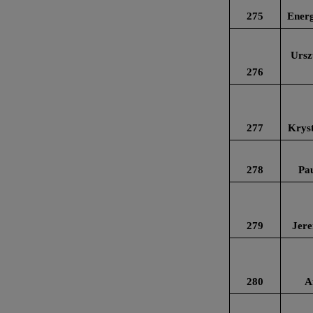
275
Energ
Ursz
276
277
Krys
278
Pa
279
Jere
280
A