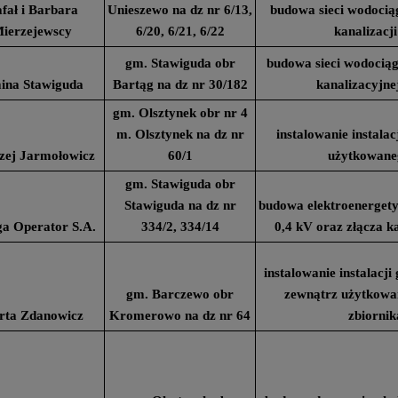
fał i Barbara
Unieszewo na dz nr 6/13,
budowa sieci wodocią
ierzejewscy
6/20, 6/21, 6/22
kanalizacji
gm. Stawiguda obr
budowa sieci wodociąg
ina Stawiguda
Bartąg na dz nr 30/182
kanalizacyjn
gm. Olsztynek obr nr 4
m. Olsztynek na dz nr
instalowanie instala
zej Jarmołowicz
60/1
użytkowane
gm. Stawiguda obr
Stawiguda na dz nr
budowa elektroenergety
a Operator S.A.
334/2, 334/14
0,4 kV oraz złącza 
instalowanie instalacj
gm. Barczewo obr
zewnątrz użytkowa
rta Zdanowicz
Kromerowo na dz nr 64
zbiornik