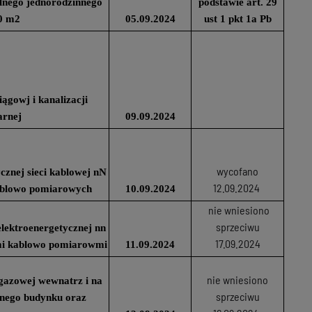
nego jednorodzinnego
podstawie art. 29
0 m2
05.09.2024
ust 1 pkt 1a Pb
ągowj i kanalizacji
arnej
09.09.2024
wycofano
cznej sieci kablowej nN
12.09.2024
kablowo pomiarowych
10.09.2024
nie wniesiono
sprzeciwu
elektroenergetycznej nn
17.09.2024
ami kablowo pomiarowmi
11.09.2024
nie wniesiono
i gazowej wewnatrz i na
sprzeciwu
nego budynku oraz