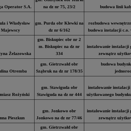
a Operator S.A.
na dz nr 75, 23/2
budowa linii ka
ula i Władysław
gm. Purda obr Klewki na
rozbudowa wewnętrznej
Majewscy
dz nr 6/162
budowa instalacji c.o
gm. Biskupiec obr nr 2
m. Biskupiec na dz nr
instalowanie instalacj
tyna Żelazowska
334
zewnątrz użytk
gm. Gietrzwałd obr
budowa budynk
ulina Otremba
Sząbruk na dz nr 178/35
jednoro
gm. Stawiguda obr
instalowanie instalac
miasz Rożyński
Stawiguda na dz nr 444
użytkowanego budynku 
gm. Jonkowo obr
instalowanie instalacj
nna Pieszkun
Jonkowo na dz nr 77/46
zewnątrz użytk
gm. Gietrzwałd obr