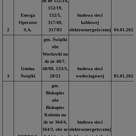
dz nr 152/14,
152/19,
Energa
152/5,
budowa sieci
Operator
317/49,
kablowej
2
S.A.
317/83
elektroenergetycznej
04.01.2024
gm. Świątki
obr
Worlawki na
dz nr 40/7,
Gmina
40/98, 153/3,
budowa sieci
3
Świątki
28/21
wodociagowej
05.01.2024
gm.
Biskupiec
obr
Biskupiec
Kolonia na
dz nr 364/4,
budowa sieci
364/3, obr nr
elektroenergetycznej