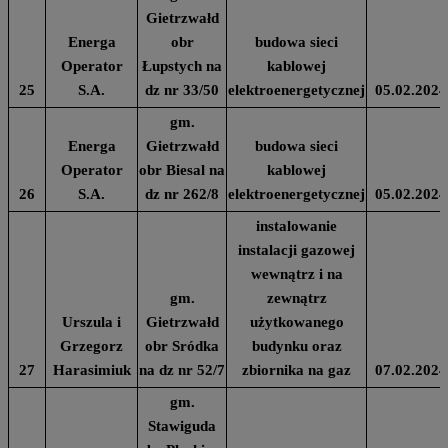
Gietrzwałd
Energa
obr
budowa sieci
Operator
Łupstych na
kablowej
25
S.A.
dz nr 33/50
elektroenergetycznej
05.02.2024
gm.
Energa
Gietrzwałd
budowa sieci
Operator
obr Biesal na
kablowej
26
S.A.
dz nr 262/8
elektroenergetycznej
05.02.2024
instalowanie
instalacji gazowej
wewnątrz i na
gm.
zewnątrz
Urszula i
Gietrzwałd
użytkowanego
Grzegorz
obr Sródka
budynku oraz
27
Harasimiuk
na dz nr 52/7
zbiornika na gaz
07.02.2024
gm.
Stawiguda