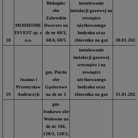
Biskupiec
instalowanie
obr
instalacji gazowej na
Zabrodzie
zewnątrz
MODHOME
Dworzec na
użytkowanego
INVEST sp. z
dz nr 60/3,
budynku oraz
18
o.o.
60/4, 60/5
zbiornika na gaz
30.01.2024
instalowanie
instalacji gazowej
wewnątrz i na
gm. Purda
zewnątrz
Joanna i
obr
użytkowanego
Przemysław
Gąsiorowo
budynku oraz
19
Andruczyk
na dz nr 1
zbiornika na gaz
31.01.2024
gm.
Jonkowo obr
Wołowno na
dz nr 166,
128/3, 128/2,