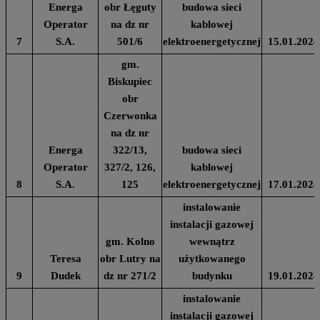
Energa
obr Łęguty
budowa sieci
Operator
na dz nr
kablowej
7
S.A.
501/6
elektroenergetycznej
15.01.2024
gm.
Biskupiec
obr
Czerwonka
na dz nr
Energa
322/13,
budowa sieci
Operator
327/2, 126,
kablowej
8
S.A.
125
elektroenergetycznej
17.01.2024
instalowanie
instalacji gazowej
gm. Kolno
wewnątrz
Teresa
obr Lutry na
użytkowanego
9
Dudek
dz nr 271/2
budynku
19.01.2024
instalowanie
instalacji gazowej