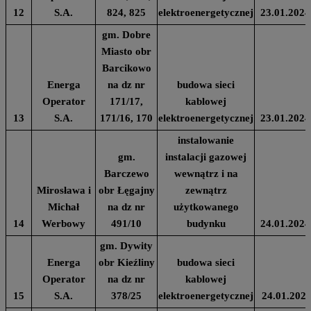
12
S.A.
824, 825
elektroenergetycznej
23.01.2024
gm. Dobre
Miasto obr
Barcikowo
Energa
na dz nr
budowa sieci
Operator
171/17,
kablowej
13
S.A.
171/16, 170
elektroenergetycznej
23.01.2024
instalowanie
gm.
instalacji gazowej
Barczewo
wewnątrz i na
Mirosława i
obr Łęgajny
zewnątrz
Michał
na dz nr
użytkowanego
14
Werbowy
491/10
budynku
24.01.2024
gm. Dywity
Energa
obr Kieźliny
budowa sieci
Operator
na dz nr
kablowej
15
S.A.
378/25
elektroenergetycznej
24.01.202