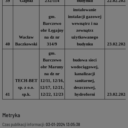
39
Gapski
232/114
budynku
22.02.2024
instalowanie
gm.
instalacji gazowej
Barczewo
wewnątrz i na
obr Łęgajny
zewnątrz
Wacław
na dz nr
użytkowanego
40
Baczkowski
314/9
budynku
23.02.2024
gm.
Barczewo
budowa sieci
obr Maruny
wodociągowej,
na dz nr
kanalizacji
TECH-BET
12/11, 12/16,
sanitarnej,
sp. z o.o.
12/17, 12/21,
deszczowej,
41
sp.k.
12/22, 12/23
hydroforni
23.02.2024
Metryka
Czas publikacji informacji:
03-01-2024 13:05:38