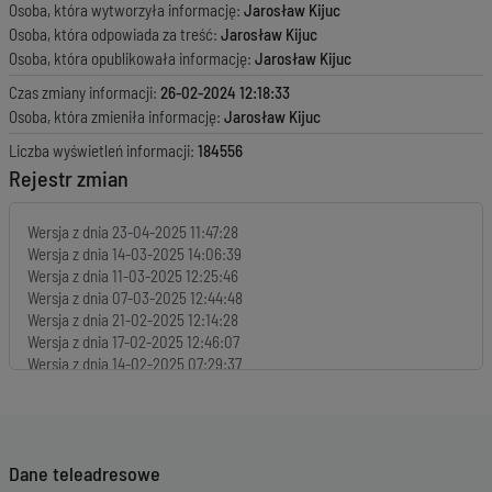
Osoba, która wytworzyła informację:
Jarosław Kijuc
Osoba, która odpowiada za treść:
Jarosław Kijuc
Osoba, która opublikowała informację:
Jarosław Kijuc
Czas zmiany informacji:
26-02-2024 12:18:33
Osoba, która zmieniła informację:
Jarosław Kijuc
Liczba wyświetleń informacji:
184556
Rejestr zmian
Wersja z dnia
23-04-2025 11:47:28
Wersja z dnia
14-03-2025 14:06:39
Wersja z dnia
11-03-2025 12:25:46
Wersja z dnia
07-03-2025 12:44:48
Wersja z dnia
21-02-2025 12:14:28
Wersja z dnia
17-02-2025 12:46:07
Wersja z dnia
14-02-2025 07:29:37
Wersja z dnia
07-02-2025 11:58:16
Wersja z dnia
31-01-2025 14:30:05
Wersja z dnia
29-01-2025 11:30:06
Wersja z dnia
21-01-2025 13:49:11
Dane teleadresowe
Wersja z dnia
17-01-2025 13:13:55