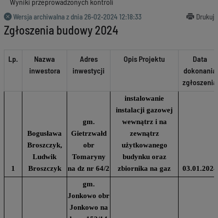
Wyniki przeprowadzonych kontroli
Wersja archiwalna z dnia
26-02-2024 12:18:33
Drukuj
Zgłoszenia budowy 2024
Lp.
Nazwa
Adres
Opis Projektu
Data
inwestora
inwestycji
dokonania
zgłoszenia
instalowanie
instalacji gazowej
gm.
wewnątrz i na
Bogusława
Gietrzwałd
zewnątrz
Broszczyk,
obr
użytkowanego
Ludwik
Tomaryny
budynku oraz
1
Broszczyk
na dz nr 64/2
zbiornika na gaz
03.01.2024
gm.
Jonkowo obr
Jonkowo na