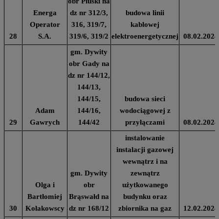
obr Pluski na
Energa
dz nr 312/3,
budowa linii
Operator
316, 319/7,
kablowej
28
S.A.
319/6, 319/2
elektroenergetycznej
08.02.2024
gm. Dywity
obr Gady na
dz nr 144/12,
144/13,
144/15,
budowa sieci
Adam
144/16,
wodociągowej z
29
Gawrych
144/42
przyłączami
08.02.2024
instalowanie
instalacji gazowej
wewnątrz i na
gm. Dywity
zewnątrz
Olga i
obr
użytkowanego
Bartłomiej
Brąswałd na
budynku oraz
30
Kołakowscy
dz nr 168/12
zbiornika na gaz
12.02.2024