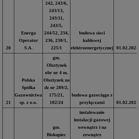
242, 243/6,
243/13,
243/11,
243/5,
Energa
244/52, 234,
budowa sieci
Operator
236, 238/1,
kablowej
20
S.A.
225/1
elektroenergetycznej
01.02.2024
gm.
Olsztynek
obr nr 4 m.
Polska
Olsztynek na
Spółka
dz nr 289/2,
Gazownictwa
175/21,
budowa gazociągu z
21
sp. z o.o.
182/24
przyłączami
01.02.2024
instalowanie
instalacji gazowej
gm.
wewnątrz i na
Biskupiec
zewnątrz