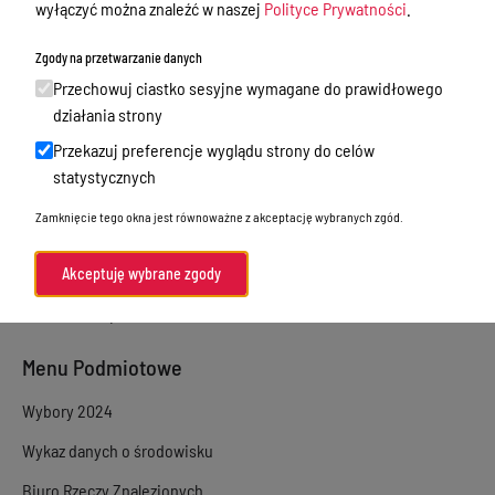
wyłączyć można znaleźć w naszej
Polityce Prywatności
.
Sprawy załatwiane w urzędzie
Zgody na przetwarzanie danych
Sprawy załatwiane internetowo
Przechowuj ciastko sesyjne wymagane do prawidłowego
Oświadczenia majątkowe
działania strony
Przekazuj preferencje wyglądu strony do celów
e-Puap/ e-Doręczenia
statystycznych
Petycje
Zamknięcie tego okna jest równoważne z akceptację wybranych zgód.
Praca
Akty prawne
Akceptuję wybrane zgody
Zamówienia publiczne
Menu Podmiotowe
Wybory 2024
Wykaz danych o środowisku
Biuro Rzeczy Znalezionych