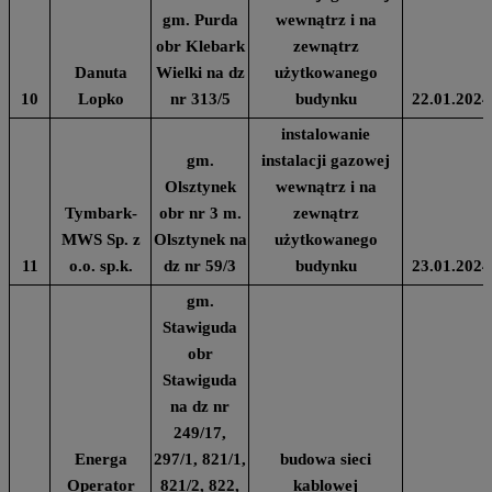
gm. Purda
wewnątrz i na
obr Klebark
zewnątrz
Danuta
Wielki na dz
użytkowanego
10
Lopko
nr 313/5
budynku
22.01.2024
instalowanie
gm.
instalacji gazowej
Olsztynek
wewnątrz i na
Tymbark-
obr nr 3 m.
zewnątrz
MWS Sp. z
Olsztynek na
użytkowanego
11
o.o. sp.k.
dz nr 59/3
budynku
23.01.2024
gm.
Stawiguda
obr
Stawiguda
na dz nr
249/17,
Energa
297/1, 821/1,
budowa sieci
Operator
821/2, 822,
kablowej