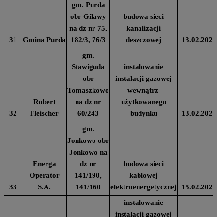
gm. Purda
obr Giławy
budowa sieci
na dz nr 75,
kanalizacji
31
Gmina Purda
182/3, 76/3
deszczowej
13.02.2024
gm.
Stawiguda
instalowanie
obr
instalacji gazowej
Tomaszkowo
wewnątrz
Robert
na dz nr
użytkowanego
32
Fleischer
60/243
budynku
13.02.2024
gm.
Jonkowo obr
Jonkowo na
Energa
dz nr
budowa sieci
Operator
141/190,
kablowej
33
S.A.
141/160
elektroenergetycznej
15.02.2024
instalowanie
instalacji gazowej