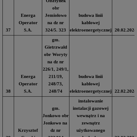
Olsztynek
obr
Energa
Jemiołowo
budowa linii
Operator
na dz nr
kablowej
37
S.A.
324/5. 323
elektroenergetycznej
20.02.2024
gm.
Gietrzwałd
obr Woryty
na dz nr
226/1, 249/1,
Energa
211/19,
budowa linii
Operator
248/73,
kablowej
38
S.A.
248/74
elektroenergetycznej
22.02.2024
instalowanie
gm.
instalacji gazowej
Jonkowo obr
wewnątrz i na
Jonkowo na
zewnątrz
Krzysztof
dz nr
użytkowanego