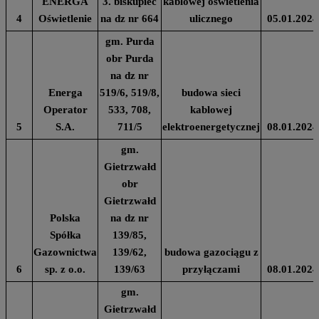
ENERGA
3. biskupiec
kablowej oświetlenia
4
Oświetlenie
na dz nr 664
ulicznego
05.01.2024
gm. Purda
obr Purda
na dz nr
Energa
519/6, 519/8,
budowa sieci
Operator
533, 708,
kablowej
5
S.A.
711/5
elektroenergetycznej
08.01.2024
gm.
Gietrzwałd
obr
Gietrzwałd
Polska
na dz nr
Spółka
139/85,
Gazownictwa
139/62,
budowa gazociągu z
6
sp. z o.o.
139/63
przyłączami
08.01.2024
gm.
Gietrzwałd