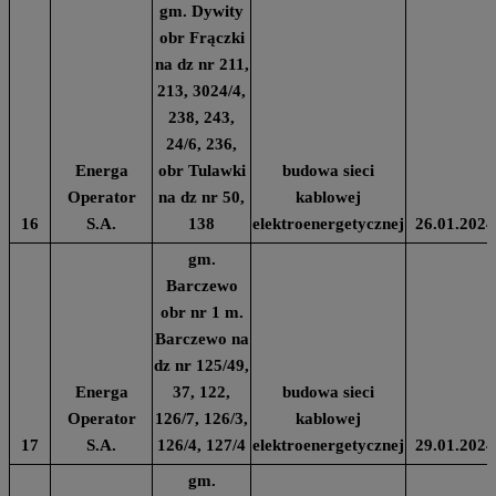
gm. Dywity
obr Frączki
na dz nr 211,
213, 3024/4,
238, 243,
24/6, 236,
Energa
obr Tulawki
budowa sieci
Operator
na dz nr 50,
kablowej
16
S.A.
138
elektroenergetycznej
26.01.2024
gm.
Barczewo
obr nr 1 m.
Barczewo na
dz nr 125/49,
Energa
37, 122,
budowa sieci
Operator
126/7, 126/3,
kablowej
17
S.A.
126/4, 127/4
elektroenergetycznej
29.01.2024
gm.