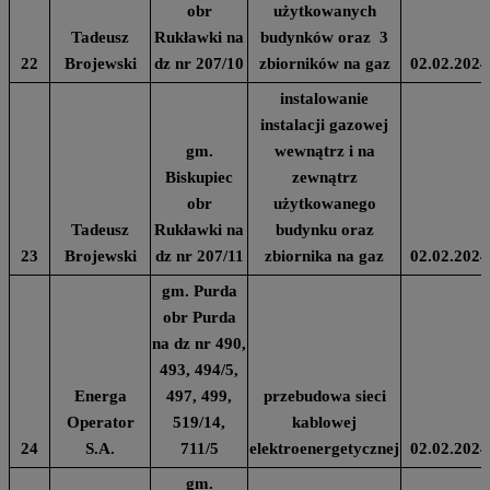
obr
użytkowanych
Tadeusz
Rukławki na
budynków oraz 3
22
Brojewski
dz nr 207/10
zbiorników na gaz
02.02.2024
instalowanie
instalacji gazowej
gm.
wewnątrz i na
Biskupiec
zewnątrz
obr
użytkowanego
Tadeusz
Rukławki na
budynku oraz
23
Brojewski
dz nr 207/11
zbiornika na gaz
02.02.2024
gm. Purda
obr Purda
na dz nr 490,
493, 494/5,
Energa
497, 499,
przebudowa sieci
Operator
519/14,
kablowej
24
S.A.
711/5
elektroenergetycznej
02.02.2024
gm.