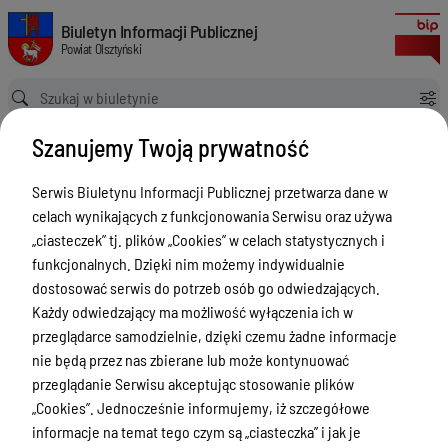
Zgłoszenia budowy 2024
Biuletyn Informacji Publicznej Powiat Olsztyński
Biuletyn Informacji Publicznej
Powiat Olsztyński
Ścieżka powrotu
Strona główna
Rejestry budowlane
Zgłoszenia budowy 2024
Szanujemy Twoją prywatność
Rejestry budowlane
Serwis Biuletynu Informacji Publicznej przetwarza dane w
Menu Przedmiotowe
celach wynikających z funkcjonowania Serwisu oraz używa
Kontakt i telefony w urzędzie
„ciasteczek” tj. plików „Cookies” w celach statystycznych i
funkcjonalnych. Dzięki nim możemy indywidualnie
Ogłoszenia
dostosować serwis do potrzeb osób go odwiedzających.
Powiat Olsztyński
Każdy odwiedzający ma możliwość wyłączenia ich w
przeglądarce samodzielnie, dzięki czemu żadne informacje
Rada Powiatu
nie będą przez nas zbierane lub może kontynuować
Starostwo Powiatowe
przeglądanie Serwisu akceptując stosowanie plików
„Cookies”. Jednocześnie informujemy, iż szczegółowe
Zbycie, użytkowanie wieczyste, najem,
informacje na temat tego czym są „ciasteczka” i jak je
dzierżawa, użyczenie