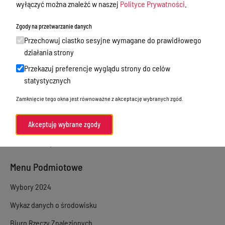
wyłączyć można znaleźć w naszej
Polityce Prywatności
.
Sprawy załatwiane w urzędzie
Zgody na przetwarzanie danych
Sprawy załatwiane internetowo
Przechowuj ciastko sesyjne wymagane do prawidłowego
Oświadczenia majątkowe
działania strony
Przekazuj preferencje wyglądu strony do celów
e-Puap/ e-Doręczenia
statystycznych
Petycje
Zamknięcie tego okna jest równoważne z akceptację wybranych zgód.
Praca
Akty prawne
Akceptuję wybrane zgody
Zamówienia publiczne
Menu Podmiotowe
Wybory 2024
Wykaz danych o środowisku
Biuro Rzeczy Znalezionych