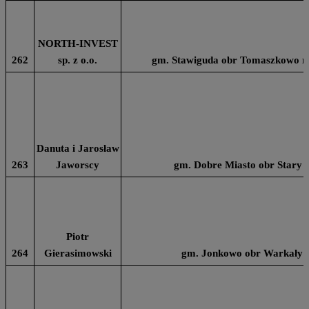
NORTH-INVEST
262
sp. z o.o.
gm. Stawiguda obr Tomaszkowo na 
Danuta i Jarosław
263
Jaworscy
gm. Dobre Miasto obr Stary 
Piotr
264
Gierasimowski
gm. Jonkowo obr Warkały n