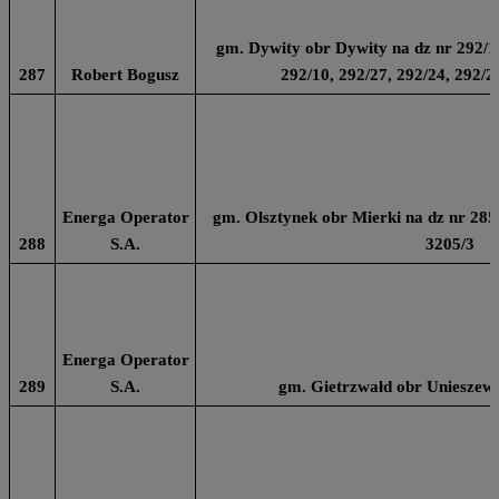
gm. Dywity obr Dywity na dz nr 292/13
287
Robert Bogusz
292/10, 292/27, 292/24, 292/2
Energa Operator
gm. Olsztynek obr Mierki na dz nr 285
288
S.A.
3205/3
Energa Operator
289
S.A.
gm. Gietrzwałd obr Unieszewo