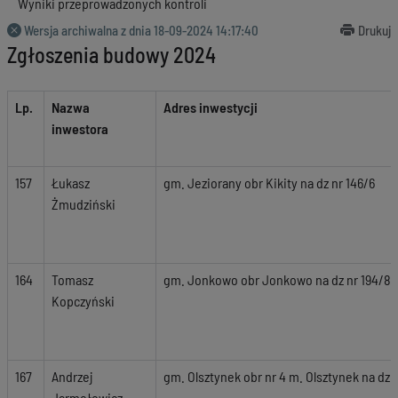
Wyniki przeprowadzonych kontroli
Wersja archiwalna z dnia
18-09-2024 14:17:40
Drukuj
Zgłoszenia budowy 2024
Lp.
Nazwa
Adres inwestycji
inwestora
157
Łukasz
gm. Jeziorany obr Kikity na dz nr 146/6
Żmudziński
164
Tomasz
gm. Jonkowo obr Jonkowo na dz nr 194/8,
Kopczyński
167
Andrzej
gm. Olsztynek obr nr 4 m. Olsztynek na dz n
Jarmołowicz