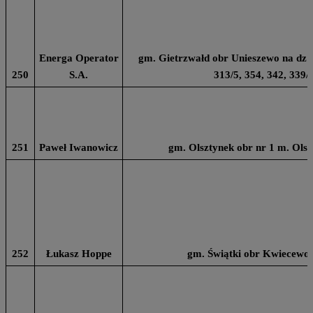
Energa Operator
gm. Gietrzwałd obr Unieszewo na dz nr
250
S.A.
313/5, 354, 342, 339/
251
Paweł Iwanowicz
gm. Olsztynek obr nr 1 m. Olsz
252
Łukasz Hoppe
gm. Świątki obr Kwiecewo 