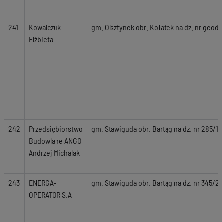
241
Kowalczuk
gm. Olsztynek obr. Kołatek na dz. nr geod. 
Elżbieta
242
Przedsiębiorstwo
gm. Stawiguda obr. Bartąg na dz. nr 285/14
Budowlane ANGO
Andrzej Michalak
243
ENERGA-
gm. Stawiguda obr. Bartąg na dz. nr 345/29
OPERATOR S.A