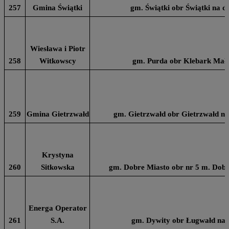
257
Gmina Świątki
gm. Świątki obr Świątki na dz
Wiesława i Piotr
258
Witkowscy
gm. Purda obr Klebark Mały
259
Gmina Gietrzwałd
gm. Gietrzwałd obr Gietrzwałd na
Krystyna
260
Sitkowska
gm. Dobre Miasto obr nr 5 m. Dobr
Energa Operator
261
S.A.
gm. Dywity obr Ługwałd na d