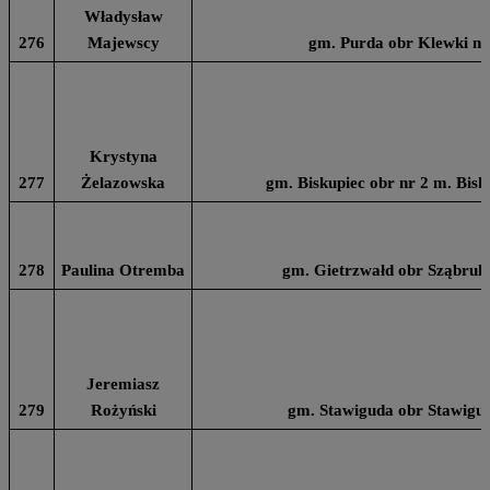
Władysław
276
Majewscy
gm. Purda obr Klewki na
Krystyna
277
Żelazowska
gm. Biskupiec obr nr 2 m. Bisk
278
Paulina Otremba
gm. Gietrzwałd obr Sząbruk 
Jeremiasz
279
Rożyński
gm. Stawiguda obr Stawigud