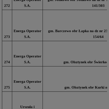
272
S.A.
141/303
Energa Operator
gm. Barczewo obr Łapka na dz nr 236,
273
S.A.
154/64
Energa Operator
274
S.A.
gm. Olsztynek obr Świerkoci
Energa Operator
275
S.A.
gm. Olsztynek obr Kurki na
Urszula i