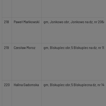
218
Paweł Mańkowski
gm. Jonkowo obr. Jonkowo na dz. nr 206/1
219
Czesław Moroz
gm. Biskupiec obr.5 Biskupiec na dz. nr 19
220
Halina Gadomska
gm. Biskupiec obr.5 Biskupiecna dz. nr 147