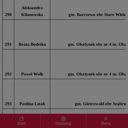
Aleksandra
290
Kilanowska
gm. Barczewo obr Stare Włóki n
291
Beata Bodetko
gm. Olsztynek obr nr 4 m. Olsz
292
Paweł Wołk
gm. Olsztynek obr nr 4 m. Olsz
293
Paulina Lizak
gm. Gietrzwałd obr Sząbruk
Menu wyróżnione
Start
Dostosuj
Menu