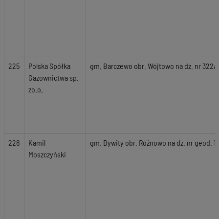
225
Polska Spółka
gm. Barczewo obr. Wójtowo na dz. nr 322/
Gazownictwa sp.
zo.o.
226
Kamil
gm. Dywity obr. Różnowo na dz. nr geod. 1
Moszczyński