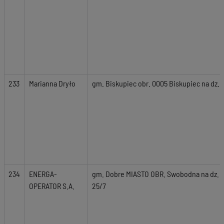
233
Marianna Dryło
gm. Biskupiec obr. 0005 Biskupiec na dz. n
234
ENERGA-
gm. Dobre MIASTO OBR. Swobodna na dz. nr 1
OPERATOR S.A.
25/7