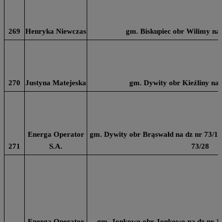
269
Henryka Niewczas
gm. Biskupiec obr Wilimy na 
270
Justyna Matejeska
gm. Dywity obr Kieźliny na d
Energa Operator
gm. Dywity obr Brąswałd na dz nr 73/11, 
271
S.A.
73/28
Energa Operator
gm. Jonkowo obr Jonkowo na dz nr 14