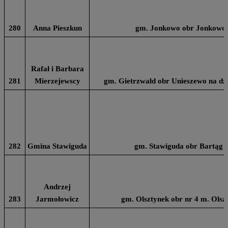
280
Anna Pieszkun
gm. Jonkowo obr Jonkowo n
Rafał i Barbara
281
Mierzejewscy
gm. Gietrzwałd obr Unieszewo na dz n
282
Gmina Stawiguda
gm. Stawiguda obr Bartąg n
Andrzej
283
Jarmołowicz
gm. Olsztynek obr nr 4 m. Olsz