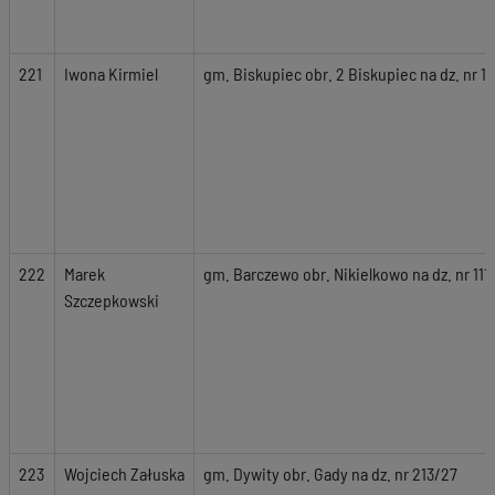
221
Iwona Kirmiel
gm. Biskupiec obr. 2 Biskupiec na dz. nr 18
222
Marek
gm. Barczewo obr. Nikielkowo na dz. nr 111
Szczepkowski
223
Wojciech Załuska
gm. Dywity obr. Gady na dz. nr 213/27