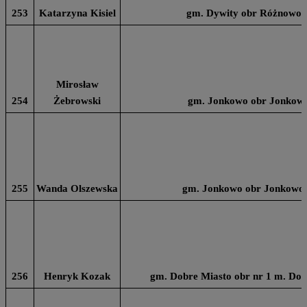
253
Katarzyna Kisiel
gm. Dywity obr Różnowo n
Mirosław
254
Żebrowski
gm. Jonkowo obr Jonkowo 
255
Wanda Olszewska
gm. Jonkowo obr Jonkowo n
256
Henryk Kozak
gm. Dobre Miasto obr nr 1 m. Dob