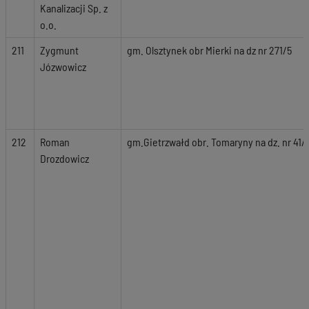
Kanalizacji Sp. z
o.o.
211
Zygmunt
gm. Olsztynek obr Mierki na dz nr 271/5
Józwowicz
212
Roman
gm.Gietrzwałd obr. Tomaryny na dz. nr 41/1
Drozdowicz