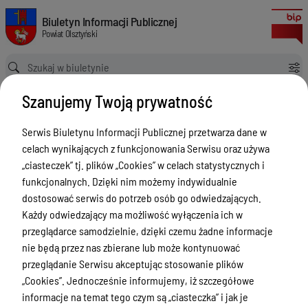
Zgłoszenia budowy 2024
Biuletyn Informacji Publicznej Powiat Olsztyński
Biuletyn Informacji Publicznej
Powiat Olsztyński
Ścieżka powrotu
Strona główna
Rejestry budowlane
Zgłoszenia budowy 2024
Szanujemy Twoją prywatność
Rejestry budowlane
Serwis Biuletynu Informacji Publicznej przetwarza dane w
Menu Przedmiotowe
celach wynikających z funkcjonowania Serwisu oraz używa
Kontakt i telefony w urzędzie
„ciasteczek” tj. plików „Cookies” w celach statystycznych i
funkcjonalnych. Dzięki nim możemy indywidualnie
Ogłoszenia
dostosować serwis do potrzeb osób go odwiedzających.
Powiat Olsztyński
Każdy odwiedzający ma możliwość wyłączenia ich w
przeglądarce samodzielnie, dzięki czemu żadne informacje
Rada Powiatu
nie będą przez nas zbierane lub może kontynuować
Starostwo Powiatowe
przeglądanie Serwisu akceptując stosowanie plików
„Cookies”. Jednocześnie informujemy, iż szczegółowe
Zbycie, użytkowanie wieczyste, najem,
informacje na temat tego czym są „ciasteczka” i jak je
dzierżawa, użyczenie