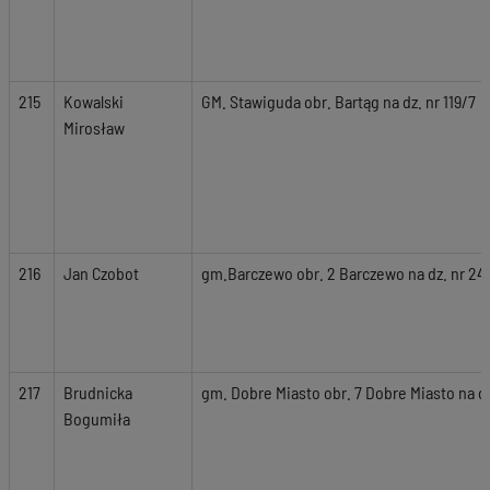
215
Kowalski
GM. Stawiguda obr. Bartąg na dz. nr 119/7
Mirosław
216
Jan Czobot
gm.Barczewo obr. 2 Barczewo na dz. nr 240
217
Brudnicka
gm. Dobre Miasto obr. 7 Dobre Miasto na d
Bogumiła