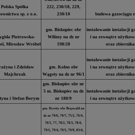
Polska Spółka
222, 230/18, 229,
ownictwa sp. z o.o.
230/10
budowa gazociągu z
gm. Biskupiec obr
instalowanie instalacji
ygida Piotrowska-
Wilimy na dz nr
i na zewnątrz użytko
l, Mirosław Wróbel
198/28
oraz zbiornika
instalowanie instalacji
ażyna i Zdzisław
gm. Kolno obr
i na zewnątrz użytko
Majchrzak
Wągsty na dz nr 96/1
oraz zbiornika
gm. Biskupiec obr nr
5 m. Biskupiec na dz
instalowanie instalacji
tyna i Stefan Borym
nr 180/9
i na zewnątrz użytko
gm. Dywity obr Brąswałd na
dz nr 70/6, 70/7, 75/2, 76/4,
76/5, 77, 78/2, 78/3, 78/4,
79/1, 79/4, 79/5, 79/9, 83/4,