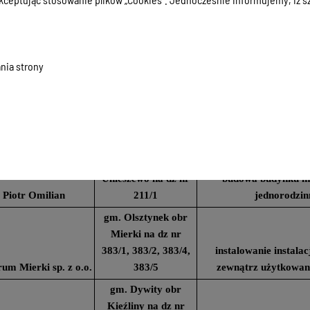
szula i Grzegorz
gm. Gietrzwałd obr
i na zewnątrz użytko
Harasimiuk
Sródka na dz nr 52/7
oraz zbiornika
gm. Barczewo obr
nia strony
Łęgajny na dz nr
instalowanie instalacji
cław Baczkowski
314/9
i na zewnątrz użytko
gm. Barczewo obr nr
2 m. Barczewo na dz
budowa buudynku m
Marek Podlecki
nr 207/32
jednorodzinnego i g
gm. Gietrzwałd obr
Unieszewo na dz nr
budowa budynku m
Piotr Omilian
211/1
jednorodzin
gm. Olsztynek obr
Mierki na dz nr
383/1, 383/2, 383/4,
instalowanie instala
um Mierki sp. z o.o.
383/5
zewnątrz użytkowa
gm. Dywity obr
Kieźliny na dz nr