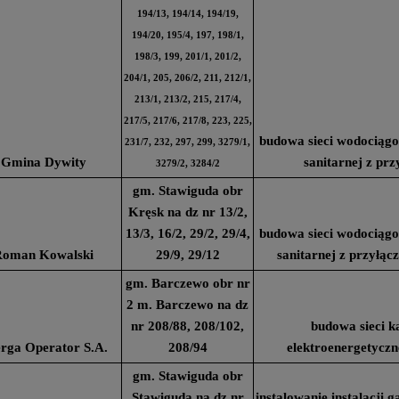
194/13, 194/14, 194/19,
194/20, 195/4, 197, 198/1,
198/3, 199, 201/1, 201/2,
204/1, 205, 206/2, 211, 212/1,
213/1, 213/2, 215, 217/4,
217/5, 217/6, 217/8, 223, 225,
budowa sieci wodociągow
231/7, 232, 297, 299, 3279/1,
Gmina Dywity
sanitarnej z pr
3279/2, 3284/2
gm. Stawiguda obr
Kręsk na dz nr 13/2,
13/3, 16/2, 29/2, 29/4,
budowa sieci wodociągow
Roman Kowalski
29/9, 29/12
sanitarnej z przyłą
gm. Barczewo obr nr
2 m. Barczewo na dz
nr 208/88, 208/102,
budowa sieci k
rga Operator S.A.
208/94
elektroenergetyczn
gm. Stawiguda obr
Stawiguda na dz nr
instalowanie instalacji