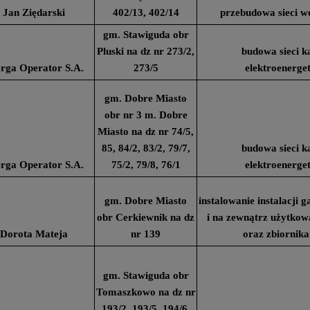
Jan Ziędarski
402/13, 402/14
przebudowa sieci w
gm. Stawiguda obr
Pluski na dz nr 273/2,
budowa sieci k
rga Operator S.A.
273/5
elektroenerge
gm. Dobre Miasto
obr nr 3 m. Dobre
Miasto na dz nr 74/5,
85, 84/2, 83/2, 79/7,
budowa sieci k
rga Operator S.A.
75/2, 79/8, 76/1
elektroenerge
gm. Dobre Miasto
instalowanie instalacji
obr Cerkiewnik na dz
i na zewnątrz użytko
Dorota Mateja
nr 139
oraz zbiornika
gm. Stawiguda obr
Tomaszkowo na dz nr
193/2, 193/5, 194/6,