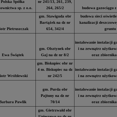
Polska Spółka
nr 241/13, 261, 239,
ownictwa sp. z o.o.
264, 265/2
budowa gazociągu z
gm. Stawiguda obr
budowa sieci oświetle
Bartążek na dz nr
kanalizacji deszczowe
iotr Pietruszczak
654, 342/4
gruntu
instalowanie instalacji
gm. Olsztynek obr
i na zewnątrz użytko
Ewa Świątek
Gaj na dz nr 8/2
oraz zbiornika
gm. Biskupiec obr nr
4 m. Biskupiec na dz
instalowanie instalacji
iotr Wróblewski
nr 242/5
i na zewnątrz użytko
gm. Purda obr
instalowanie instalacji
Pajtuny na dz nr
i na zewnątrz użytko
Barbara Pawlik
70/14
oraz zbiornika
gm. Gietrzwałd obr
Unieszewo na dz nr