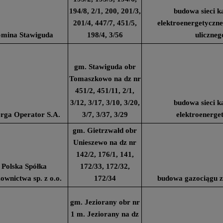
194/8, 2/1, 200, 201/3,
budowa sieci k
201/4, 447/7, 451/5,
elektroenergetyczne
mina Stawiguda
198/4, 3/56
uliczneg
gm. Stawiguda obr
Tomaszkowo na dz nr
451/2, 451/11, 2/1,
3/12, 3/17, 3/10, 3/20,
budowa sieci k
rga Operator S.A.
3/7, 3/37, 3/29
elektroenerge
gm. Gietrzwałd obr
Unieszewo na dz nr
142/2, 176/1, 141,
Polska Spółka
172/33, 172/32,
ownictwa sp. z o.o.
172/34
budowa gazociągu z
gm. Jeziorany obr nr
1 m. Jeziorany na dz