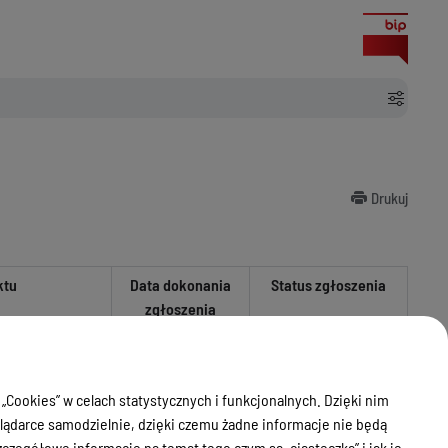
Drukuj
ktu
Data dokonania
Status zgłoszenia
zgłoszenia
nie wniesiono sprzeciwu
 gazowej wewnątrz
08.04.2024
wanego budynku
24.01.2024
 „Cookies” w celach statystycznych i funkcjonalnych. Dzięki nim
ądarce samodzielnie, dzięki czemu żadne informacje nie będą
 gazowej wewnątrz
zegółowe informacje na temat tego czym są „ciasteczka” i jak je