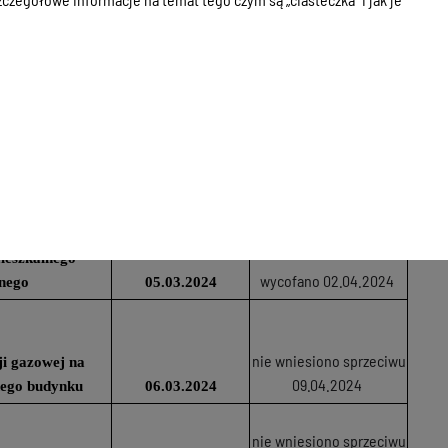
wanego budynku
sprzeciw 02.04.2024
 na gaz
07.02.2024
 gazowej wewnątrz
sprzeciw 15.04.2024
wanego budynku
23.02.2024
ieszkalnego
sprzeciw 25.03.2024
ospodarczego
29.02.2024
ieszkalnego
wycofano 02.04.2024
nego
05.03.2024
nie wniesiono sprzeciwu
cji gazowej na
09.04.2024
nego budynku
06.03.2024
nie wniesiono sprzeciwu