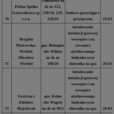
Unieszewo na
Polska Spółka
dz nr 222,
Gazownictwa sp.
230/18, 229,
budowa gazociągu z
70
z o.o.
230/10
przyłączem
19.03.
instalowanie
instalacji gazowej
Brygida
wewnątrz i na
Piotrowska-
gm. Biskupiec
zewnątrz
Wróbel,
obr Wilimy
użytkowanego
Mirosław
na dz nr
budynku oraz
71
Wróbel
198/28
zbiornika na gaz
20.03.
instalowanie
instalacji gazowej
wewnątrz i na
zewnątrz
Grażyna i
gm. Kolno
użytkowanego
Zdzisław
obr Wągsty
budynku oraz
72
Majchrzak
na dz nr 96/1
zbiornika na gaz
20.03.