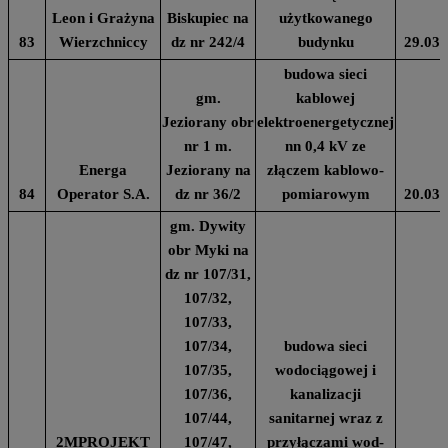
Leon i Grażyna
Biskupiec na
użytkowanego
83
Wierzchniccy
dz nr 242/4
budynku
29.03.
budowa sieci
gm.
kablowej
Jeziorany obr
elektroenergetycznej
nr 1 m.
nn 0,4 kV ze
Energa
Jeziorany na
złączem kablowo-
84
Operator S.A.
dz nr 36/2
pomiarowym
20.03.
gm. Dywity
obr Myki na
dz nr 107/31,
107/32,
107/33,
107/34,
budowa sieci
107/35,
wodociągowej i
107/36,
kanalizacji
107/44,
sanitarnej wraz z
2MPROJEKT
107/47,
przyłączami wod-