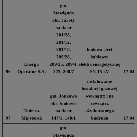
gm.
Stawiguda
obr. Jaroty
na dz nr
201/28,
201/12,
201/10,
budowa sieci
209/28,
kablowej
Energa
209/25, 209/4,
elektroenergetycznej
96
Operator S.A.
275, 208/7
SN-15 kV
17.04.
instalowanie
instalacji gazowej
gm. Jonkowo
wewnątrz i na
obr Jonkowo
zewnątrz
Tadeusz
na dz nr
użytkowanego
97
Majsterek
147/1, 148/1
budynku
17.04.
gm.
Stawiguda