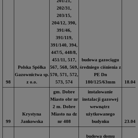
201/21,
202/31,
203/15,
204/12, 390,
391/46,
391/119,
391/140, 394,
447/5, 448/8,
451/11, 517,
budowa gazociągu
Polska Spółka
567, 568, 569,
średniego ciśnienia z
Gazownictwa sp.
570, 571, 572,
PE Dn
98
z o.o.
573, 574
180/125/63mm
18.04.
gm. Dobre
instalowanie
Miasto obr nr
instalacji gazowej
2 m. Dobre
wewnątrz
Krystyna
Miasto na dz
użytkowanego
99
Jankowska
nr 408
budynku
23.04.
budowa domu