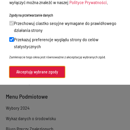
wyłączyć można znaleźć w naszej
Polityce Prywatności
.
Sprawy załatwiane w urzędzie
Zgody na przetwarzanie danych
Sprawy załatwiane internetowo
Przechowuj ciastko sesyjne wymagane do prawidłowego
Oświadczenia majątkowe
działania strony
Przekazuj preferencje wyglądu strony do celów
e-Puap/ e-Doręczenia
statystycznych
Petycje
Zamknięcie tego okna jest równoważne z akceptację wybranych zgód.
Praca
Akty prawne
Akceptuję wybrane zgody
Zamówienia publiczne
Menu Podmiotowe
Wybory 2024
Wykaz danych o środowisku
Biuro Rzeczy Znalezionych