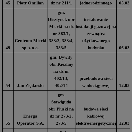
45
Piotr Omilian
dz nr 211/1
jednorodzinnego
05.03.
gm.
Olsztynek obr
instalowanie
Mierki na dz
instalacji gazowej na
nr 383/1,
zewnątrz
Centrum Mierki
383/2, 383/4,
użytkowanego
49
sp. z o.o.
383/5
budynku
06.03.
gm. Dywity
obr Kieźliny
na dz nr
402/13,
przebudowa sieci
54
Jan Ziędarski
402/14
wodociągowej
12.03.
gm.
Stawiguda
obr Pluski na
budowa sieci
Energa
dz nr 273/2,
kablowej
55
Operator S.A.
273/5
elektroenergetycznej
12.03.