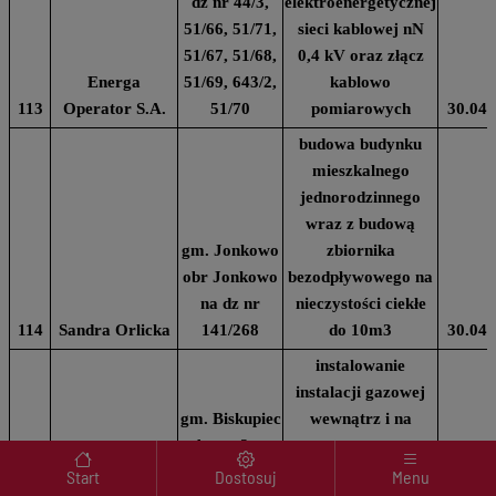
dz nr 44/3,
elektroenergetycznej
51/66, 51/71,
sieci kablowej nN
51/67, 51/68,
0,4 kV oraz złącz
Energa
51/69, 643/2,
kablowo
113
Operator S.A.
51/70
pomiarowych
30.04.
budowa budynku
mieszkalnego
jednorodzinnego
wraz z budową
gm. Jonkowo
zbiornika
obr Jonkowo
bezodpływowego na
na dz nr
nieczystości ciekłe
114
Sandra Orlicka
141/268
do 10m3
30.04.
instalowanie
instalacji gazowej
gm. Biskupiec
wewnątrz i na
obr na 2 m.
zewnątrz
Menu wyróżnione
Marta
Biskupiec na
użytkowanego
Start
Dostosuj
Menu