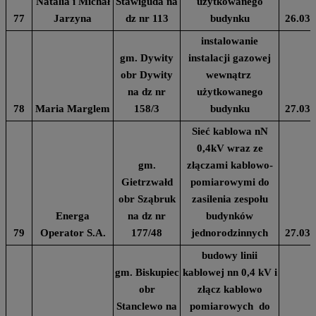
Natalia i Michał
Stawiguda na
użytkowanego
77
Jarzyna
dz nr 113
budynku
26.03.
instalowanie
gm. Dywity
instalacji gazowej
obr Dywity
wewnątrz
na dz nr
użytkowanego
78
Maria Marglem
158/3
budynku
27.03.
Sieć kablowa nN
0,4kV wraz ze
gm.
złączami kablowo-
Gietrzwałd
pomiarowymi do
obr Sząbruk
zasilenia zespołu
Energa
na dz nr
budynków
79
Operator S.A.
177/48
jednorodzinnych
27.03.
budowy linii
gm. Biskupiec
kablowej nn 0,4 kV i
obr
złącz kablowo
Stanclewo na
pomiarowych do