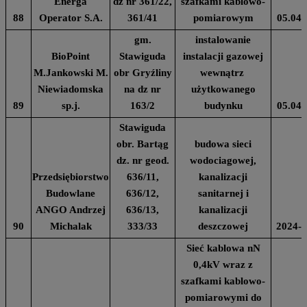
Energa
dz nr 361/22,
szafkami kablowo-
88
Operator S.A.
361/41
pomiarowym
05.04.
gm.
instalowanie
BioPoint
Stawiguda
instalacji gazowej
M.Jankowski M.
obr Gryźliny
wewnątrz
Niewiadomska
na dz nr
użytkowanego
89
sp.j.
163/2
budynku
05.04.
Stawiguda
obr. Bartąg
budowa sieci
dz. nr geod.
wodociagowej,
Przedsiębiorstwo
636/11,
kanalizacji
Budowlane
636/12,
sanitarnej i
ANGO Andrzej
636/13,
kanalizacji
90
Michalak
333/33
deszczowej
2024-0
Sieć kablowa nN
0,4kV wraz z
szafkami kablowo-
pomiarowymi do