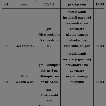
64
z o.o.
172/34
przyłączem
19.03.
instalowanie
instalacji gazowej
wewnątrz i na
gm.
zewnątrz
Olsztynek obr
użytkowanego
Gaj na dz nr
budynku oraz
67
Ewa Świątek
8/2
zbiornika na gaz
20.03.
instalowanie
instalacji gazowej
gm. Biskupiec
wewnątrz i na
obr nr 4 m.
zewnątrz
Piotr
Biskupiec na
użytkowanego
68
Wróblewski
dz nr 242/5
budynku
20.03.
gm.
Gietrzwałd
obr