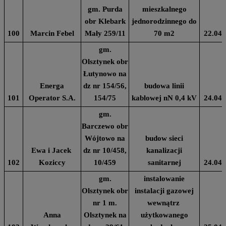
gm. Purda
mieszkalnego
obr Klebark
jednorodzinnego do
100
Marcin Febel
Mały 259/11
70 m2
22.04.
gm.
Olsztynek obr
Łutynowo na
Energa
dz nr 154/56,
budowa linii
101
Operator S.A.
154/75
kablowej nN 0,4 kV
24.04.
gm.
Barczewo obr
Wójtowo na
budow sieci
Ewa i Jacek
dz nr 10/458,
kanalizacji
102
Koziccy
10/459
sanitarnej
24.04.
gm.
instalowanie
Olsztynek obr
instalacji gazowej
nr 1 m.
wewnątrz
Anna
Olsztynek na
użytkowanego