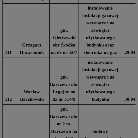
instalowanie
instalacji gazowej
wewnątrz i na
gm.
zewnątrz
Gietrzwałd
użytkowanego
Grzegorz
obr Śródka
budynku oraz
111
Harasimiuk
na dz nr 52/7
zbiornika na gaz
29.04.
instalowanie
instalacji gazowej
gm.
wewnątrz i na
Barczewo obr
zewnątrz
Wacław
Łęgajny na
użytkowanego
112
Baczkowski
dz nr 314/9
budynku
30.04.
gm.
Barczewo obr
nr 2 m.
Barczewo na
budowy