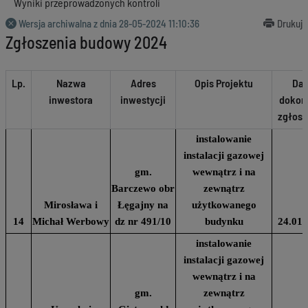
Wyniki przeprowadzonych kontroli
Wersja archiwalna z dnia
28-05-2024 11:10:36
Drukuj
Zgłoszenia budowy 2024
Lp.
Nazwa
Adres
Opis Projektu
Dat
inwestora
inwestycji
dokon
zgłosz
instalowanie
instalacji gazowej
gm.
wewnątrz i na
Barczewo obr
zewnątrz
Mirosława i
Łęgajny na
użytkowanego
14
Michał Werbowy
dz nr 491/10
budynku
24.01.
instalowanie
instalacji gazowej
wewnątrz i na
gm.
zewnątrz