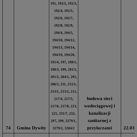
191, 192/2, 192/3,
192/4, 192/5,
192/6, 192/7,
192/8, 192/9,
194/4, 194/5,
194/10, 194/12,
194/13, 194/14,
194/19, 194/20,
195/4, 197, 198/1,
198/3, 199, 201/1,
201/2, 204/1, 205,
206/2, 211, 212/1,
213/1, 213/2, 215,
budowa sieci
217/4, 217/5,
wodociągowej i
217/6, 217/8, 223,
kanalizacji
225, 231/7, 232,
sanitarnej z
297, 299, 3279/1,
74
Gmina Dywity
przyłaczami
22.03.
3279/2, 3284/2