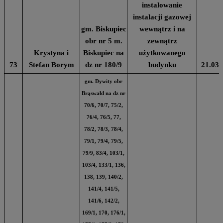
instalowanie
instalacji gazowej
gm. Biskupiec
wewnątrz i na
obr nr 5 m.
zewnątrz
Krystyna i
Biskupiec na
użytkowanego
73
Stefan Borym
dz nr 180/9
budynku
21.03.
gm. Dywity obr
Brąswałd na dz nr
70/6, 70/7, 75/2,
76/4, 76/5, 77,
78/2, 78/3, 78/4,
79/1, 79/4, 79/5,
79/9, 83/4, 103/1,
103/4, 133/1, 136,
138, 139, 140/2,
141/4, 141/5,
141/6, 142/2,
169/1, 170, 176/1,