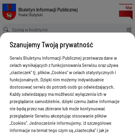
Zgłoszenia budowy 2024
Biuletyn Informacji Publicznej Powiat Olsztyński
Biuletyn Informacji Publicznej
Powiat Olsztyński
Ścieżka powrotu
Strona główna
Rejestry budowlane
Zgłoszenia budowy 2024
Szanujemy Twoją prywatność
Rejestry budowlane
Serwis Biuletynu Informacji Publicznej przetwarza dane w
Menu Przedmiotowe
celach wynikających z funkcjonowania Serwisu oraz używa
Kontakt i telefony w urzędzie
„ciasteczek” tj. plików „Cookies” w celach statystycznych i
funkcjonalnych. Dzięki nim możemy indywidualnie
Ogłoszenia
dostosować serwis do potrzeb osób go odwiedzających.
Powiat Olsztyński
Każdy odwiedzający ma możliwość wyłączenia ich w
przeglądarce samodzielnie, dzięki czemu żadne informacje
Rada Powiatu
nie będą przez nas zbierane lub może kontynuować
Starostwo Powiatowe
przeglądanie Serwisu akceptując stosowanie plików
„Cookies”. Jednocześnie informujemy, iż szczegółowe
Zbycie, użytkowanie wieczyste, najem,
informacje na temat tego czym są „ciasteczka” i jak je
dzierżawa, użyczenie