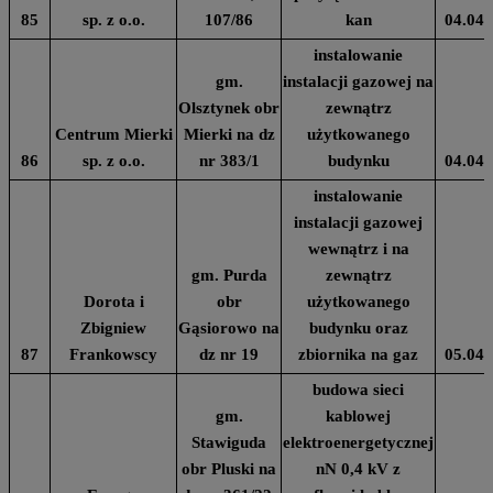
85
sp. z o.o.
107/86
kan
04.04.
instalowanie
gm.
instalacji gazowej na
Olsztynek obr
zewnątrz
Centrum Mierki
Mierki na dz
użytkowanego
86
sp. z o.o.
nr 383/1
budynku
04.04.
instalowanie
instalacji gazowej
wewnątrz i na
gm. Purda
zewnątrz
Dorota i
obr
użytkowanego
Zbigniew
Gąsiorowo na
budynku oraz
87
Frankowscy
dz nr 19
zbiornika na gaz
05.04.
budowa sieci
gm.
kablowej
Stawiguda
elektroenergetycznej
obr Pluski na
nN 0,4 kV z