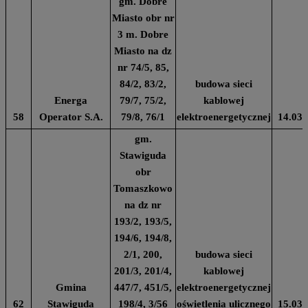
gm. Dobre
Miasto obr nr
3 m. Dobre
Miasto na dz
nr 74/5, 85,
84/2, 83/2,
budowa sieci
Energa
79/7, 75/2,
kablowej
58
Operator S.A.
79/8, 76/1
elektroenergetycznej
14.03.
gm.
Stawiguda
obr
Tomaszkowo
na dz nr
193/2, 193/5,
194/6, 194/8,
2/1, 200,
budowa sieci
201/3, 201/4,
kablowej
Gmina
447/7, 451/5,
elektroenergetycznej
62
Stawiguda
198/4, 3/56
oświetlenia ulicznego
15.03.