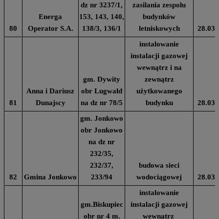
dz nr 3237/1,
zasilania zespołu
Energa
153, 143, 140,
budynków
80
Operator S.A.
138/3, 136/1
letniskowych
28.03.
instalowanie
instalacji gazowej
wewnątrz i na
gm. Dywity
zewnątrz
Anna i Dariusz
obr Lugwałd
użytkowanego
81
Dunajscy
na dz nr 78/5
budynku
28.03.
gm. Jonkowo
obr Jonkowo
na dz nr
232/35,
232/37,
budowa sieci
82
Gmina Jonkowo
233/94
wodociągowej
28.03.
instalowanie
gm.Biskupiec
instalacji gazowej
obr nr 4 m.
wewnątrz