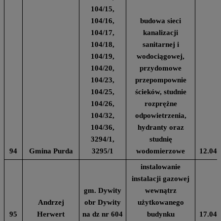
104/15,
104/16,
budowa sieci
104/17,
kanalizacji
104/18,
sanitarnej i
104/19,
wodociągowej,
104/20,
przydomowe
104/23,
przepompownie
104/25,
ścieków, studnie
104/26,
rozprężne
104/32,
odpowietrzenia,
104/36,
hydranty oraz
3294/1,
studnię
94
Gmina Purda
3295/1
wodomierzowe
12.04.
instalowanie
instalacji gazowej
gm. Dywity
wewnątrz
Andrzej
obr Dywity
użytkowanego
95
Herwert
na dz nr 604
budynku
17.04.