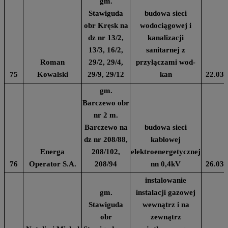
gm.
Stawiguda
budowa sieci
obr Kręsk na
wodociągowej i
dz nr 13/2,
kanalizacji
13/3, 16/2,
sanitarnej z
Roman
29/2, 29/4,
przyłączami wod-
75
Kowalski
29/9, 29/12
kan
22.03.
gm.
Barczewo obr
nr 2 m.
Barczewo na
budowa sieci
dz nr 208/88,
kablowej
Energa
208/102,
elektroenergetycznej
76
Operator S.A.
208/94
nn 0,4kV
26.03.
instalowanie
gm.
instalacji gazowej
Stawiguda
wewnątrz i na
obr
zewnątrz