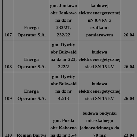
gm. Jonkowo
kablowej
obr Jonkowo
elektroenergetycznej
na dz nr
nN 0,4 kV z
Energa
232/27,
szafkami
107
Operator S.A.
232/22
pomiarowym
26.04.
gm. Dywity
obr Bukwałd
budowa
Energa
na dz nr 223,
elektroenergetycznej
108
Operator S.A.
222/2
sieci SN 15 kV
26.04.
gm. Dywity
obr Bukwałd
budowa
Energa
na dz nr
elektroenergetycznej
109
Operator S.A.
42/13
sieci SN 15 kV
26.04.
budowa budynku
gm. Purda
mieszkalnego
obr Kaborno
jednorodzinnego do
110
Roman Bartyś
na dz nr 35/4
70 m2
23.04.