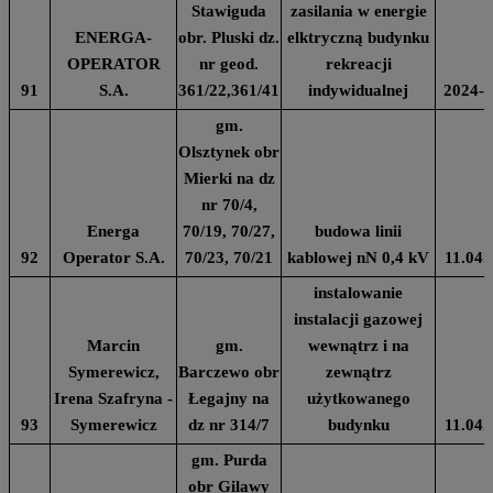
Stawiguda
zasilania w energie
ENERGA-
obr. Pluski dz.
elktryczną budynku
OPERATOR
nr geod.
rekreacji
91
S.A.
361/22,361/41
indywidualnej
2024-0
gm.
Olsztynek obr
Mierki na dz
nr 70/4,
Energa
70/19, 70/27,
budowa linii
92
Operator S.A.
70/23, 70/21
kablowej nN 0,4 kV
11.04.
instalowanie
instalacji gazowej
Marcin
gm.
wewnątrz i na
Symerewicz,
Barczewo obr
zewnątrz
Irena Szafryna -
Łegajny na
użytkowanego
93
Symerewicz
dz nr 314/7
budynku
11.04.
gm. Purda
obr Gilawy