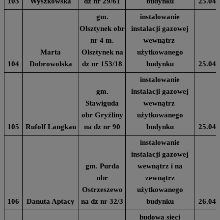
103
Wyszkowska
dz nr 29/61
budynku
25.04.
gm.
instalowanie
Olsztynek obr
instalacji gazowej
nr 4 m.
wewnątrz
Marta
Olsztynek na
użytkowanego
104
Dobrowolska
dz nr 153/18
budynku
25.04.
instalowanie
gm.
instalacji gazowej
Stawiguda
wewnątrz
obr Gryźliny
użytkowanego
105
Rufolf Langkau
na dz nr 90
budynku
25.04.
instalowanie
instalacji gazowej
gm. Purda
wewnątrz i na
obr
zewnątrz
Ostrzeszewo
użytkowanego
106
Danuta Aptacy
na dz nr 32/3
budynku
26.04.
budowa sieci