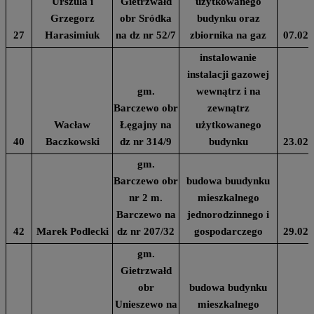
Urszula i
Gietrzwałd
użytkowanego
Grzegorz
obr Sródka
budynku oraz
27
Harasimiuk
na dz nr 52/7
zbiornika na gaz
07.02.
instalowanie
instalacji gazowej
gm.
wewnątrz i na
Barczewo obr
zewnątrz
Wacław
Łęgajny na
użytkowanego
40
Baczkowski
dz nr 314/9
budynku
23.02.
gm.
Barczewo obr
budowa buudynku
nr 2 m.
mieszkalnego
Barczewo na
jednorodzinnego i
42
Marek Podlecki
dz nr 207/32
gospodarczego
29.02.
gm.
Gietrzwałd
obr
budowa budynku
Unieszewo na
mieszkalnego