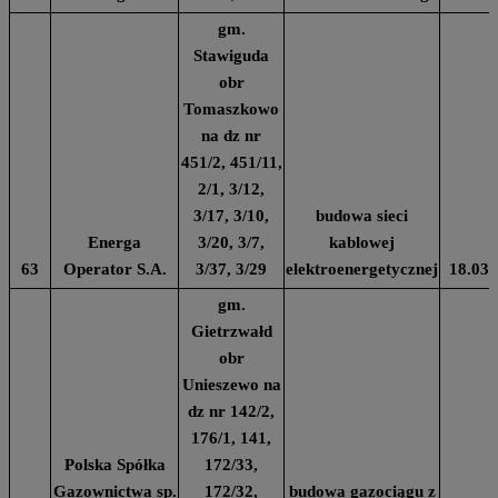
gm.
Stawiguda
obr
Tomaszkowo
na dz nr
451/2, 451/11,
2/1, 3/12,
3/17, 3/10,
budowa sieci
Energa
3/20, 3/7,
kablowej
63
Operator S.A.
3/37, 3/29
elektroenergetycznej
18.03.
gm.
Gietrzwałd
obr
Unieszewo na
dz nr 142/2,
176/1, 141,
Polska Spółka
172/33,
Gazownictwa sp.
172/32,
budowa gazociągu z