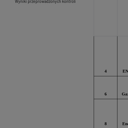
Wyniki przeprowadzonych kontroli
4
EN
6
Gaz
8
En