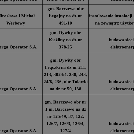
gm. Barczewo obr
irosława i Michał
Łęgajny na dz nr
instalowanie instalacj
Werbowy
491/10
na zewnątrz użytk
gm. Dywity obr
Kieźliny na dz nr
budowa sieci
erga Operator S.A.
378/25
elektroener
gm. Dywity obr
Frączki na dz nr 211,
213, 3024/4, 238, 243,
24/6, 236, obr Tulawki
budowa sieci
erga Operator S.A.
na dz nr 50, 138
elektroener
gm. Barczewo obr nr
1 m. Barczewo na dz
nr 125/49, 37, 122,
126/7, 126/3, 126/4,
budowa sieci
erga Operator S.A.
127/4
elektroener