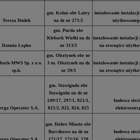
gm. Kolno obr Lutry
instalowanie instalac
Teresa Dudek
na dz nr 271/2
użytkowaneg
gm. Purda obr
Klebark Wielki na dz
instalowanie instalacj
Danuta Lopko
nr 313/5
na zewnątrz użytk
gm. Olsztynek obr nr
ark-MWS Sp. z o.o.
3 m. Olsztynek na dz
instalowanie instalacj
sp.k.
nr 59/3
na zewnątrz użytk
gm. Stawiguda obr
Stawiguda na dz nr
249/17, 297/1, 821/1,
budowa sieci
erga Operator S.A.
821/2, 822, 824, 825
elektroener
gm. Dobre Miasto obr
Barcikowo na dz nr
budowa sieci
erga Operator S.A.
171/17, 171/16, 170
elektroener