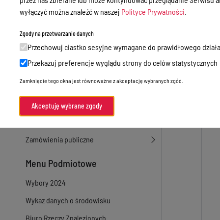
wyłączyć można znaleźć w naszej
Polityce Prywatności
.
Sprawy załatwiane w urzędzie
Sprawy załatwiane internetowo
Zgody na przetwarzanie danych
Przechowuj ciastko sesyjne wymagane do prawidłowego działa
Oświadczenia majątkowe
Przekazuj preferencje wyglądu strony do celów statystycznych
e-Puap/ e-Doręczenia
Zamknięcie tego okna jest równoważne z akceptację wybranych zgód.
Petycje
Praca
Akceptuję wybrane zgody
Akty prawne
Zamówienia publiczne
Menu Podmiotowe
Wybory 2024
Wykaz danych o środowisku
Biuro Rzeczy Znalezionych