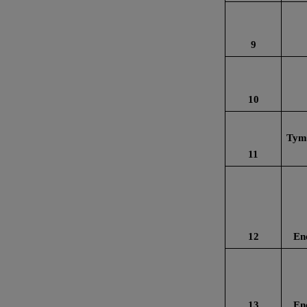
9
10
Tymb
11
12
En
13
En