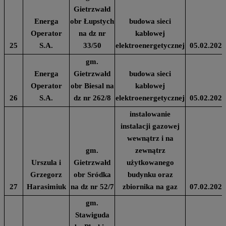
Gietrzwałd
Energa
obr Łupstych
budowa sieci
Operator
na dz nr
kablowej
25
S.A.
33/50
elektroenergetycznej
05.02.2024
gm.
Energa
Gietrzwałd
budowa sieci
Operator
obr Biesal na
kablowej
26
S.A.
dz nr 262/8
elektroenergetycznej
05.02.2024
instalowanie
instalacji gazowej
wewnątrz i na
gm.
zewnątrz
Urszula i
Gietrzwałd
użytkowanego
Grzegorz
obr Sródka
budynku oraz
27
Harasimiuk
na dz nr 52/7
zbiornika na gaz
07.02.2024
gm.
Stawiguda