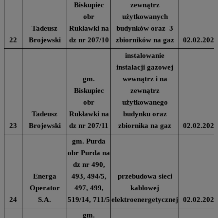
Biskupiec
zewnątrz
obr
użytkowanych
Tadeusz
Rukławki na
budynków oraz 3
22
Brojewski
dz nr 207/10
zbiorników na gaz
02.02.2024
instalowanie
instalacji gazowej
gm.
wewnątrz i na
Biskupiec
zewnątrz
obr
użytkowanego
Tadeusz
Rukławki na
budynku oraz
23
Brojewski
dz nr 207/11
zbiornika na gaz
02.02.2024
gm. Purda
obr Purda na
dz nr 490,
Energa
493, 494/5,
przebudowa sieci
Operator
497, 499,
kablowej
24
S.A.
519/14, 711/5
elektroenergetycznej
02.02.2024
gm.