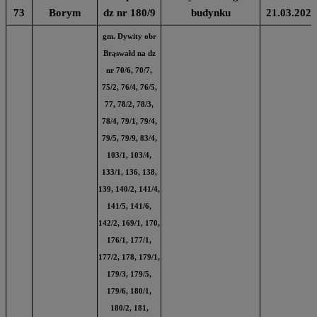
73
Borym
dz nr 180/9
budynku
21.03.2024
gm. Dywity obr
Brąswałd na dz
nr 70/6, 70/7,
75/2, 76/4, 76/5,
77, 78/2, 78/3,
78/4, 79/1, 79/4,
79/5, 79/9, 83/4,
103/1, 103/4,
133/1, 136, 138,
139, 140/2, 141/4,
141/5, 141/6,
142/2, 169/1, 170,
176/1, 177/1,
177/2, 178, 179/1,
179/3, 179/5,
179/6, 180/1,
180/2, 181,