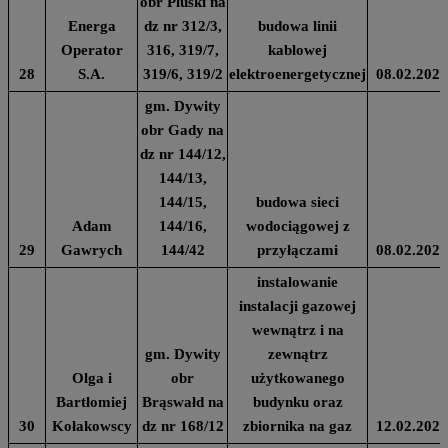
obr Pluski na
Energa
dz nr 312/3,
budowa linii
Operator
316, 319/7,
kablowej
28
S.A.
319/6, 319/2
elektroenergetycznej
08.02.2024
gm. Dywity
obr Gady na
dz nr 144/12,
144/13,
144/15,
budowa sieci
Adam
144/16,
wodociągowej z
29
Gawrych
144/42
przyłączami
08.02.2024
instalowanie
instalacji gazowej
wewnątrz i na
gm. Dywity
zewnątrz
Olga i
obr
użytkowanego
Bartłomiej
Brąswałd na
budynku oraz
30
Kołakowscy
dz nr 168/12
zbiornika na gaz
12.02.2024