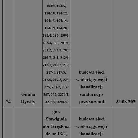
194/4, 194/5,
194/10, 194/12,
194/13, 194/14,
194/19, 194/20,
195/4, 197, 198/1,
198/3, 199, 201/1,
201/2, 204/1, 205,
206/2, 211, 212/1,
213/1, 213/2, 215,
budowa sieci
217/4, 217/5,
wodociągowej i
217/6, 217/8, 223,
kanalizacji
225, 231/7, 232,
Gmina
sanitarnej z
297, 299, 3279/1,
74
Dywity
przyłaczami
22.03.2024
3279/2, 3284/2
gm.
Stawiguda
budowa sieci
obr Kręsk na
wodociągowej i
dz nr 13/2,
kanalizacji