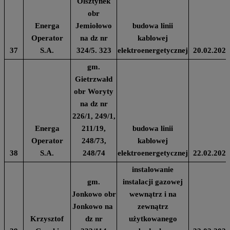
Olsztynek
obr
Energa
Jemiołowo
budowa linii
Operator
na dz nr
kablowej
37
S.A.
324/5. 323
elektroenergetycznej
20.02.2024
gm.
Gietrzwałd
obr Woryty
na dz nr
226/1, 249/1,
Energa
211/19,
budowa linii
Operator
248/73,
kablowej
38
S.A.
248/74
elektroenergetycznej
22.02.2024
instalowanie
gm.
instalacji gazowej
Jonkowo obr
wewnątrz i na
Jonkowo na
zewnątrz
Krzysztof
dz nr
użytkowanego