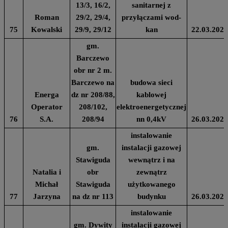
13/3, 16/2,
sanitarnej z
Roman
29/2, 29/4,
przyłączami wod-
75
Kowalski
29/9, 29/12
kan
22.03.2024
gm.
Barczewo
obr nr 2 m.
Barczewo na
budowa sieci
Energa
dz nr 208/88,
kablowej
Operator
208/102,
elektroenergetycznej
76
S.A.
208/94
nn 0,4kV
26.03.2024
instalowanie
gm.
instalacji gazowej
Stawiguda
wewnątrz i na
Natalia i
obr
zewnątrz
Michał
Stawiguda
użytkowanego
77
Jarzyna
na dz nr 113
budynku
26.03.2024
instalowanie
gm. Dywity
instalacji gazowej