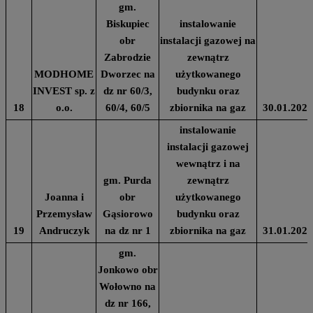
gm.
Biskupiec
instalowanie
obr
instalacji gazowej na
Zabrodzie
zewnątrz
MODHOME
Dworzec na
użytkowanego
INVEST sp. z
dz nr 60/3,
budynku oraz
18
o.o.
60/4, 60/5
zbiornika na gaz
30.01.2024
instalowanie
instalacji gazowej
wewnątrz i na
gm. Purda
zewnątrz
Joanna i
obr
użytkowanego
Przemysław
Gąsiorowo
budynku oraz
19
Andruczyk
na dz nr 1
zbiornika na gaz
31.01.2024
gm.
Jonkowo obr
Wołowno na
dz nr 166,