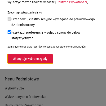
wyłączyć można znaleźć w naszej
Polityce Prywatności
.
Sprawy załatwiane w urzędzie
Zgody na przetwarzanie danych
Sprawy załatwiane internetowo
Przechowuj ciastko sesyjne wymagane do prawidłowego
Oświadczenia majątkowe
działania strony
Przekazuj preferencje wyglądu strony do celów
e-Puap/ e-Doręczenia
statystycznych
Petycje
Zamknięcie tego okna jest równoważne z akceptację wybranych zgód.
Praca
Akty prawne
Akceptuję wybrane zgody
Zamówienia publiczne
Menu Podmiotowe
Wybory 2024
Wykaz danych o środowisku
Biuro Rzeczy Znalezionych