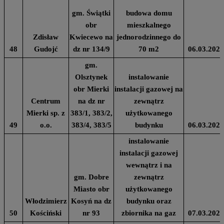
gm. Świątki
budowa domu
obr
mieszkalnego
Zdisław
Kwiecewo na
jednorodzinnego do
48
Gudojć
dz nr 134/9
70 m2
06.03.2024
gm.
Olsztynek
instalowanie
obr Mierki
instalacji gazowej na
Centrum
na dz nr
zewnątrz
Mierki sp. z
383/1, 383/2,
użytkowanego
49
o.o.
383/4, 383/5
budynku
06.03.2024
instalowanie
instalacji gazowej
wewnątrz i na
gm. Dobre
zewnątrz
Miasto obr
użytkowanego
Włodzimierz
Kosyń na dz
budynku oraz
50
Kościński
nr 93
zbiornika na gaz
07.03.2024