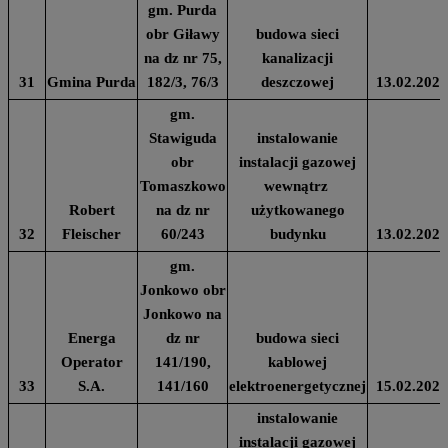
gm. Purda
obr Giławy
budowa sieci
na dz nr 75,
kanalizacji
31
Gmina Purda
182/3, 76/3
deszczowej
13.02.2024
gm.
Stawiguda
instalowanie
obr
instalacji gazowej
Tomaszkowo
wewnątrz
Robert
na dz nr
użytkowanego
32
Fleischer
60/243
budynku
13.02.2024
gm.
Jonkowo obr
Jonkowo na
Energa
dz nr
budowa sieci
Operator
141/190,
kablowej
33
S.A.
141/160
elektroenergetycznej
15.02.2024
instalowanie
instalacji gazowej