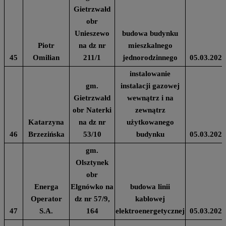
Gietrzwałd
obr
Unieszewo
budowa budynku
Piotr
na dz nr
mieszkalnego
45
Omilian
211/1
jednorodzinnego
05.03.2024
instalowanie
gm.
instalacji gazowej
Gietrzwałd
wewnątrz i na
obr Naterki
zewnątrz
Katarzyna
na dz nr
użytkowanego
46
Brzezińska
53/10
budynku
05.03.2024
gm.
Olsztynek
obr
Energa
Elgnówko na
budowa linii
Operator
dz nr 57/9,
kablowej
47
S.A.
164
elektroenergetycznej
05.03.2024