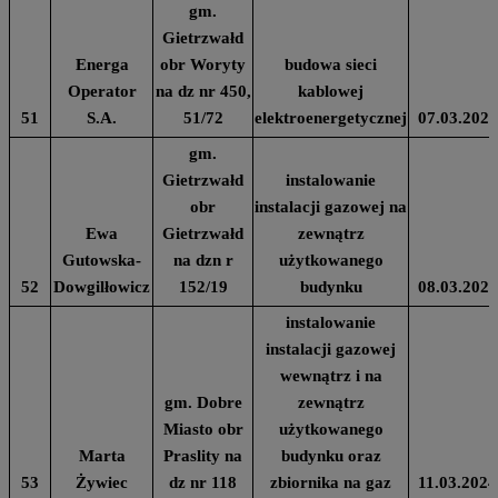
gm.
Gietrzwałd
Energa
obr Woryty
budowa sieci
Operator
na dz nr 450,
kablowej
51
S.A.
51/72
elektroenergetycznej
07.03.2024
gm.
Gietrzwałd
instalowanie
obr
instalacji gazowej na
Ewa
Gietrzwałd
zewnątrz
Gutowska-
na dzn r
użytkowanego
52
Dowgilłowicz
152/19
budynku
08.03.2024
instalowanie
instalacji gazowej
wewnątrz i na
gm. Dobre
zewnątrz
Miasto obr
użytkowanego
Marta
Praslity na
budynku oraz
53
Żywiec
dz nr 118
zbiornika na gaz
11.03.2024