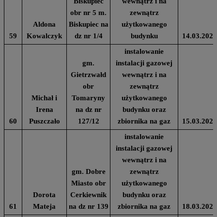
Biskupiec
wewnątrz i na
obr nr 5 m.
zewnątrz
Aldona
Biskupiec na
użytkowanego
59
Kowalczyk
dz nr 1/4
budynku
14.03.2024
instalowanie
gm.
instalacji gazowej
Gietrzwałd
wewnątrz i na
obr
zewnątrz
Michał i
Tomaryny
użytkowanego
Irena
na dz nr
budynku oraz
60
Puszczało
127/12
zbiornika na gaz
15.03.2024
instalowanie
instalacji gazowej
wewnątrz i na
gm. Dobre
zewnątrz
Miasto obr
użytkowanego
Dorota
Cerkiewnik
budynku oraz
61
Mateja
na dz nr 139
zbiornika na gaz
18.03.2024