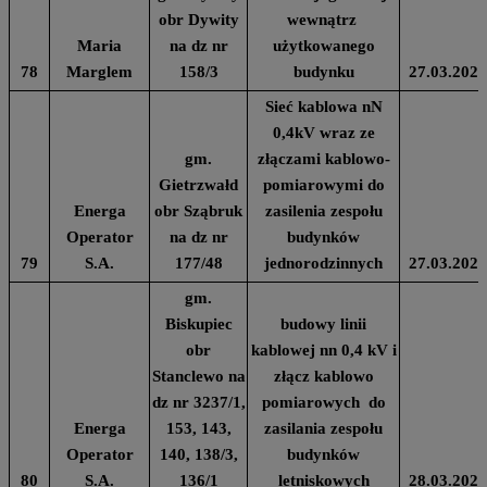
obr Dywity
wewnątrz
Maria
na dz nr
użytkowanego
78
Marglem
158/3
budynku
27.03.2024
Sieć kablowa nN
0,4kV wraz ze
gm.
złączami kablowo-
Gietrzwałd
pomiarowymi do
Energa
obr Sząbruk
zasilenia zespołu
Operator
na dz nr
budynków
79
S.A.
177/48
jednorodzinnych
27.03.2024
gm.
Biskupiec
budowy linii
obr
kablowej nn 0,4 kV i
Stanclewo na
złącz kablowo
dz nr 3237/1,
pomiarowych do
Energa
153, 143,
zasilania zespołu
Operator
140, 138/3,
budynków
80
S.A.
136/1
letniskowych
28.03.2024