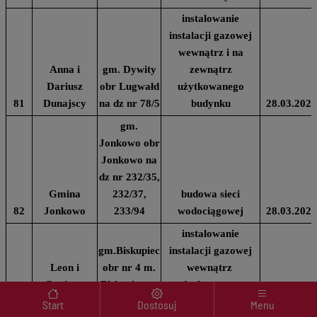
instalowanie
instalacji gazowej
wewnątrz i na
Anna i
gm. Dywity
zewnątrz
Dariusz
obr Lugwałd
użytkowanego
81
Dunajscy
na dz nr 78/5
budynku
28.03.2024
gm.
Jonkowo obr
Jonkowo na
dz nr 232/35,
Gmina
232/37,
budowa sieci
82
Jonkowo
233/94
wodociągowej
28.03.2024
instalowanie
gm.Biskupiec
instalacji gazowej
Leon i
obr nr 4 m.
wewnątrz
Grażyna
Biskupiec na
użytkowanego
Menu wyróżnione
83
Wierzchniccy
dz nr 242/4
budynku
29.03.2024
Start
Dostosuj
Menu