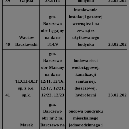
39
Gapski
232/114
budynku
22.02.2024
instalowanie
gm.
instalacji gazowej
Barczewo
wewnątrz i na
obr Łęgajny
zewnątrz
Wacław
na dz nr
użytkowanego
40
Baczkowski
314/9
budynku
23.02.2024
gm.
Barczewo
budowa sieci
obr Maruny
wodociągowej,
na dz nr
kanalizacji
TECH-BET
12/11, 12/16,
sanitarnej,
sp. z o.o.
12/17, 12/21,
deszczowej,
41
sp.k.
12/22, 12/23
hydroforni
23.02.2024
gm.
Barczewo
budowa buudynku
obr nr 2 m.
mieszkalnego
Marek
Barczewo na
jednorodzinnego i