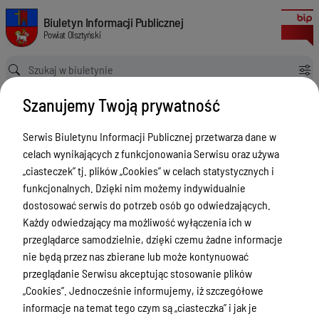
Zgłoszenia budowy 2024
Biuletyn Informacji Publicznej Powiat Olsztyński
Biuletyn Informacji Publicznej
Powiat Olsztyński
Ścieżka powrotu
Strona główna
Rejestry budowlane
Zgłoszenia budowy 2024
Szanujemy Twoją prywatność
Rejestry budowlane
Serwis Biuletynu Informacji Publicznej przetwarza dane w
Menu Przedmiotowe
celach wynikających z funkcjonowania Serwisu oraz używa
Kontakt i telefony w urzędzie
„ciasteczek” tj. plików „Cookies” w celach statystycznych i
funkcjonalnych. Dzięki nim możemy indywidualnie
Ogłoszenia
dostosować serwis do potrzeb osób go odwiedzających.
Powiat Olsztyński
Każdy odwiedzający ma możliwość wyłączenia ich w
przeglądarce samodzielnie, dzięki czemu żadne informacje
Rada Powiatu
nie będą przez nas zbierane lub może kontynuować
Starostwo Powiatowe
przeglądanie Serwisu akceptując stosowanie plików
„Cookies”. Jednocześnie informujemy, iż szczegółowe
Zbycie, użytkowanie wieczyste, najem,
informacje na temat tego czym są „ciasteczka” i jak je
dzierżawa, użyczenie