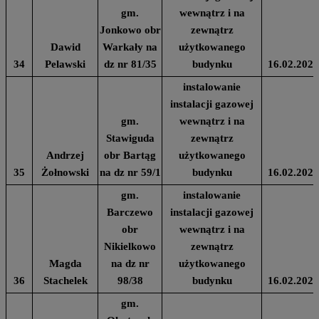
gm.
wewnątrz i na
Jonkowo obr
zewnątrz
Dawid
Warkały na
użytkowanego
34
Pelawski
dz nr 81/35
budynku
16.02.2024
instalowanie
instalacji gazowej
gm.
wewnątrz i na
Stawiguda
zewnątrz
Andrzej
obr Bartąg
użytkowanego
35
Żołnowski
na dz nr 59/1
budynku
16.02.2024
gm.
instalowanie
Barczewo
instalacji gazowej
obr
wewnątrz i na
Nikielkowo
zewnątrz
Magda
na dz nr
użytkowanego
36
Stachelek
98/38
budynku
16.02.2024
gm.