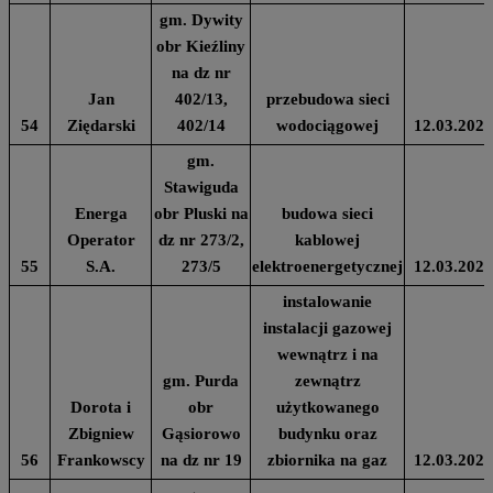
gm. Dywity
obr Kieźliny
na dz nr
Jan
402/13,
przebudowa sieci
54
Ziędarski
402/14
wodociągowej
12.03.2024
gm.
Stawiguda
Energa
obr Pluski na
budowa sieci
Operator
dz nr 273/2,
kablowej
55
S.A.
273/5
elektroenergetycznej
12.03.2024
instalowanie
instalacji gazowej
wewnątrz i na
gm. Purda
zewnątrz
Dorota i
obr
użytkowanego
Zbigniew
Gąsiorowo
budynku oraz
56
Frankowscy
na dz nr 19
zbiornika na gaz
12.03.2024