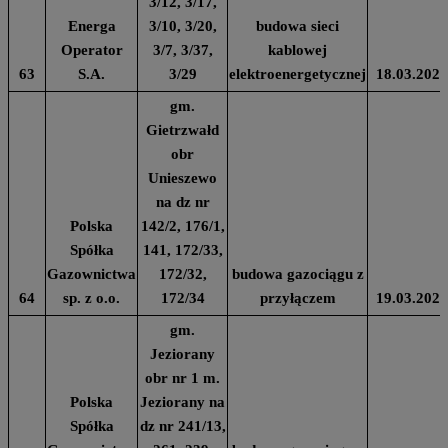
3/12, 3/17,
Energa
3/10, 3/20,
budowa sieci
Operator
3/7, 3/37,
kablowej
63
S.A.
3/29
elektroenergetycznej
18.03.2024
gm.
Gietrzwałd
obr
Unieszewo
na dz nr
Polska
142/2, 176/1,
Spółka
141, 172/33,
Gazownictwa
172/32,
budowa gazociągu z
64
sp. z o.o.
172/34
przyłączem
19.03.2024
gm.
Jeziorany
obr nr 1 m.
Polska
Jeziorany na
Spółka
dz nr 241/13,