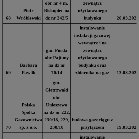
obr nr 4 m.
zewnątrz
Piotr
Biskupiec na
użytkowanego
68
Wróblewski
dz nr 242/5
budynku
20.03.2024
instalowanie
instalacji gazowej
wewnątrz i na
gm. Purda
zewnątrz
obr Pajtuny
użytkowanego
Barbara
na dz nr
budynku oraz
69
Pawlik
70/14
zbiornika na gaz
13.03.2024
gm.
Gietrzwałd
obr
Polska
Unieszewo
Spółka
na dz nr 222,
Gazownictwa
230/18, 229,
budowa gazociągu z
70
sp. z o.o.
230/10
przyłączem
19.03.2024
instalowanie