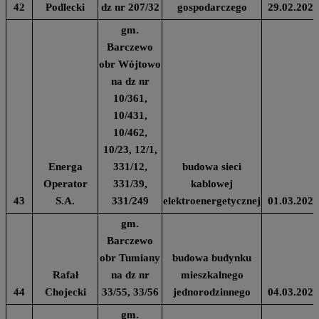
42
Podlecki
dz nr 207/32
gospodarczego
29.02.2024
gm.
Barczewo
obr Wójtowo
na dz nr
10/361,
10/431,
10/462,
10/23, 12/1,
Energa
331/12,
budowa sieci
Operator
331/39,
kablowej
43
S.A.
331/249
elektroenergetycznej
01.03.2024
gm.
Barczewo
obr Tumiany
budowa budynku
Rafał
na dz nr
mieszkalnego
44
Chojecki
33/55, 33/56
jednorodzinnego
04.03.2024
gm.