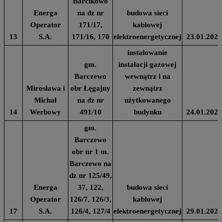
Barcikowo
Energa
na dz nr
budowa sieci
Operator
171/17,
kablowej
13
S.A.
171/16, 170
elektroenergetycznej
23.01.2024
instalowanie
gm.
instalacji gazowej
Barczewo
wewnątrz i na
Mirosława i
obr Łęgajny
zewnątrz
Michał
na dz nr
użytkowanego
14
Werbowy
491/10
budynku
24.01.2024
gm.
Barczewo
obr nr 1 m.
Barczewo na
dz nr 125/49,
Energa
37, 122,
budowa sieci
Operator
126/7, 126/3,
kablowej
17
S.A.
126/4, 127/4
elektroenergetycznej
29.01.2024