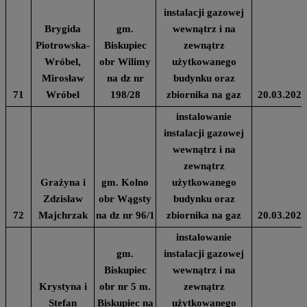
instalacji gazowej
Brygida
gm.
wewnątrz i na
Piotrowska-
Biskupiec
zewnątrz
Wróbel,
obr Wilimy
użytkowanego
Mirosław
na dz nr
budynku oraz
71
Wróbel
198/28
zbiornika na gaz
20.03.2024
instalowanie
instalacji gazowej
wewnątrz i na
zewnątrz
Grażyna i
gm. Kolno
użytkowanego
Zdzisław
obr Wągsty
budynku oraz
72
Majchrzak
na dz nr 96/1
zbiornika na gaz
20.03.2024
instalowanie
gm.
instalacji gazowej
Biskupiec
wewnątrz i na
Krystyna i
obr nr 5 m.
zewnątrz
Stefan
Biskupiec na
użytkowanego