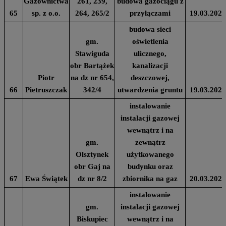
Gazownictwa
261, 239,
budowa gazociągu z
65
sp. z o.o.
264, 265/2
przyłączami
19.03.2024
budowa sieci
gm.
oświetlenia
Stawiguda
ulicznego,
obr Bartążek
kanalizacji
Piotr
na dz nr 654,
deszczowej,
66
Pietruszczak
342/4
utwardzenia gruntu
19.03.2024
instalowanie
instalacji gazowej
wewnątrz i na
gm.
zewnątrz
Olsztynek
użytkowanego
obr Gaj na
budynku oraz
67
Ewa Świątek
dz nr 8/2
zbiornika na gaz
20.03.2024
instalowanie
gm.
instalacji gazowej
Biskupiec
wewnątrz i na