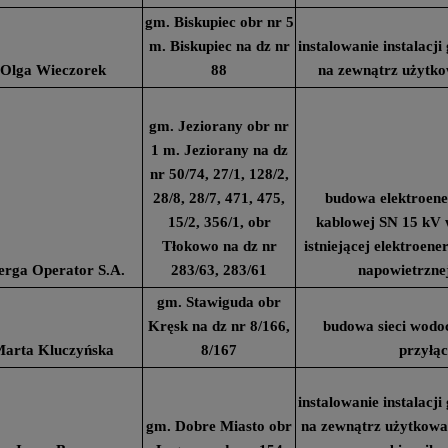
gm. Biskupiec obr nr 5
m. Biskupiec na dz nr
instalowanie instalacj
Olga Wieczorek
88
na zewnątrz użytk
gm. Jeziorany obr nr
1 m. Jeziorany na dz
nr 50/74, 27/1, 128/2,
28/8, 28/7, 471, 475,
budowa elektroener
15/2, 356/1, obr
kablowej SN 15 kV 
Tłokowo na dz nr
istniejącej elektroener
erga Operator S.A.
283/63, 283/61
napowietrzne
gm. Stawiguda obr
Kręsk na dz nr 8/166,
budowa sieci wodo
arta Kluczyńska
8/167
przyłą
instalowanie instalacj
gm. Dobre Miasto obr
na zewnątrz użytkow