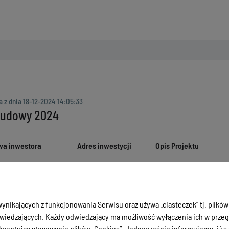
a z dnia
18-12-2024 14:05:33
budowy 2024
wa inwestora
Adres inwestycji
Opis Projektu
gm. Gietrzwałd obr
Sząbruk na dz nr
budowa budynku
Paulina Otremba
178/35
jednorodz
ynikających z funkcjonowania Serwisu oraz używa „ciasteczek” tj. plików
iedzających. Każdy odwiedzający ma możliwość wyłączenia ich w przegl
gm. Dywity obr
ceptując stosowanie plików „Cookies”. Jednocześnie informujemy, iż szc
Dywity na dz nr