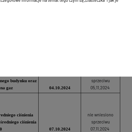
nie wniesiono
sprzeciwu
gowj i kanalizacji
15.11.2024
rnej
09.09.2024
nie wniesiono
sprzeciwu
i gazowej wewnatrz i
29.11.2024
owanego budynku
23.09.2024
nie wniesiono
i gazowej wewnatrz i
sprzeciwu
anego budynku oraz
05.11.2024
 na gaz
04.10.2024
nie wniesiono
edniego ciśnienia
sprzeciwu
średniego ciśnienia
07.11.2024
0
07.10.2024