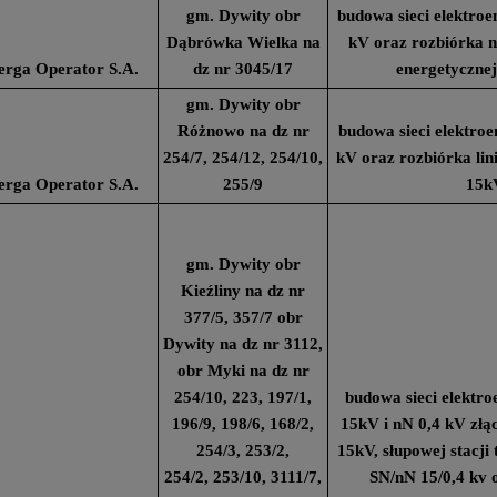
gm. Dywity obr
budowa sieci elektroe
Dąbrówka Wielka na
kV oraz rozbiórka na
erga Operator S.A.
dz nr 3045/17
energetycznej
gm. Dywity obr
Różnowo na dz nr
budowa sieci elektroe
254/7, 254/12, 254/10,
kV oraz rozbiórka lin
erga Operator S.A.
255/9
15k
gm. Dywity obr
Kieźliny na dz nr
377/5, 357/7 obr
Dywity na dz nr 3112,
obr Myki na dz nr
254/10, 223, 197/1,
budowa sieci elektro
196/9, 198/6, 168/2,
15kV i nN 0,4 kV złą
254/3, 253/2,
15kV, słupowej stacji
254/2, 253/10, 3111/7,
SN/nN 15/0,4 kv 