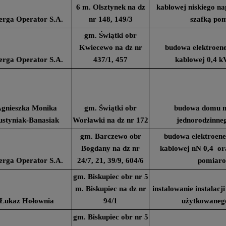
6 m. Olsztynek na dz
kablowej niskiego na
erga Operator S.A.
nr 148, 149/3
szafką po
gm. Świątki obr
Kwiecewo na dz nr
budowa elektroener
erga Operator S.A.
437/1, 457
kablowej 0,4 k
gnieszka Monika
gm. Świątki obr
budowa domu m
ustyniak-Banasiak
Worławki na dz nr 172
jednorodzinne
gm. Barczewo obr
budowa elektroener
Bogdany na dz nr
kablowej nN 0,4 or
erga Operator S.A.
24/7, 21, 39/9, 604/6
pomiar
gm. Biskupiec obr nr 5
m. Biskupiec na dz nr
instalowanie instalac
Łukaz Hołownia
94/1
użytkowaneg
gm. Biskupiec obr nr 5