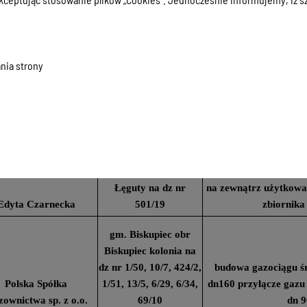
292/13, 292/16,
292/14, 292/15,
292/10, 292/27,
nia strony
292/24, 292/28,
budowa sieci wodocią
Robert Bogusz
290/12, 290/18
sanita
gm. Biskupiec obr nr 5
m. Biskupiec na dz nr
instalowanie instalacj
rena i Jan Rakwał
79
na zewnątrz użytk
gm. Gietrzwałd obr
instalowanie instalacj
Łęguty na dz nr
na zewnątrz użytkow
Edyta Czarnecka
501/19
zbiornika
gm. Biskupiec obr
Biskupiec kolonia na
dz nr 1/50, 10/7, 424/2,
budowa gazociągu śr
Polska Spółka
1/51, 13/5, 6/29, 6/34,
dn160 przyłącze gazu 
ownictwa sp. z o.o.
69/10
dn 9