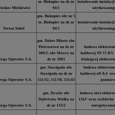
m. Biskupiec na dz nr
instalowanie instalac
iesław Mickiewicz
94/1
użytkowaneg
gm. Biskupiec obr nr 5
m. Biskupiec na dz nr
instalowanie instalac
Teresa Sokół
94/1
użytkowaneg
gm. Dobre Miasto obr.
Piotraszewo na dz nr
budowa elektroener
300/2, obr Mawry na
kablowej SN 15 KV 
erga Operator S.A.
dz nr 3081
istniejącej elektroe
gm. Stawiguda obr
budowa elektroener
Stawiguda na dz nr
kablowej nN 0,4 ora
erga Operator S.A.
511/32, 511/30, 511/43
pomiar
gm. Dywity obr
budowa sieci elektro
Dąbrówka Wielka na
15kV oraz rozbiórka n
erga Operator S.A.
dz nr 135/2
energetyczne