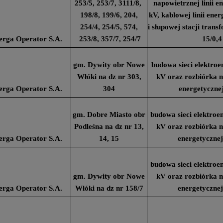
253/5, 253/7, 3111/8,
napowietrznej linii e
198/8, 199/6, 204,
kV, kablowej linii ene
254/4, 254/5, 574,
i słupowej stacji tran
erga Operator S.A.
253/8, 357/7, 254/7
15/0,4
gm. Dywity obr Nowe
budowa sieci elektroe
Włóki na dz nr 303,
kV oraz rozbiórka na
erga Operator S.A.
304
energetyczne
gm. Dobre Miasto obr
budowa sieci elektroe
Podleśna na dz nr 13,
kV oraz rozbiórka na
erga Operator S.A.
14, 15
energetycznej
budowa sieci elektroe
gm. Dywity obr Nowe
kV oraz rozbiórka na
erga Operator S.A.
Włóki na dz nr 158/7
energetycznej