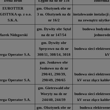
Irena Brun
Łęgno na dz nr 154
zbiornika
EUROTTER
gm. Olsztynek obr nr
ISTYKA sp. z o.o.
3 m. Olsztynek na dz
instalowanie instalacj
S.K.A.
nr 16/2
na zewnątrz użytk
gm. Dywity obr Sętal
budowa budynku
Marek Nidzgorski
na dz nr 147/54
jednorodz
gm. Dywity obr
Spręcowo na dz nr
budowa sieci elektroe
erga Operator S.A.
308/11, 308/14, 3018
kV
gm. Jonkowo obr
Jonkowo na dz nr
290/41, 290/39,
budowa sieci elektroe
erga Operator S.A.
290/49, 290/65
kV oraz złącz kab
gm. Gietrzwałd obr
Woryty na dz nr
budowa sieci elektroe
erga Operator S.A.
244/40, 244/39
kV oraz złącz kab
gm. Olsztynek obr nr
budowa elektroener