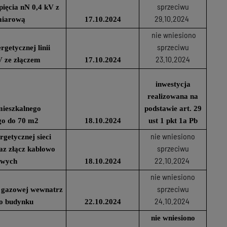
sprzeciwu
pięcia nN 0,4 kV z
29.10.2024
miarową
17.10.2024
nie wniesiono
sprzeciwu
getycznej linii
23.10.2024
V ze złączem
17.10.2024
inwestycja
realizowana na
ieszkalnego
podstawie art. 29
go do 70 m2
18.10.2024
ust 1 pkt 1a Pb
nie wniesiono
getycznej sieci
sprzeciwu
az złącz kablowo
22.10.2024
owych
18.10.2024
nie wniesiono
sprzeciwu
ji gazowej wewnatrz
24.10.2024
o budynku
22.10.2024
nie wniesiono