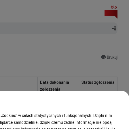
Drukuj
Data dokonania
Status zgłoszenia
zgłoszenia
nie wniesiono
sprzeciwu
 mieszkalnego
04.11.2024
innego
02.09.2024
 „Cookies” w celach statystycznych i funkcjonalnych. Dzięki nim
ądarce samodzielnie, dzięki czemu żadne informacje nie będą
zegółowe informacje na temat tego czym są „ciasteczka” i jak je