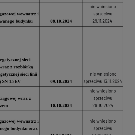
nie wniesiono
sprzeciwu
i gazowej wewnatrz i
29.11.2024
owanego budynku
08.10.2024
getycznej sieci
wraz z rozbiórką
nie wniesiono
getycznej sieci linii
sprzeciwu 13.11.2024
j SN 15 kV
09.10.2024
nie wniesiono
sprzeciwu
ciągowej wraz z
28.10.2024
czem
10.10.2024
nie wniesiono
i gazowej wewnatrz i
sprzeciwu
anego budynku oraz