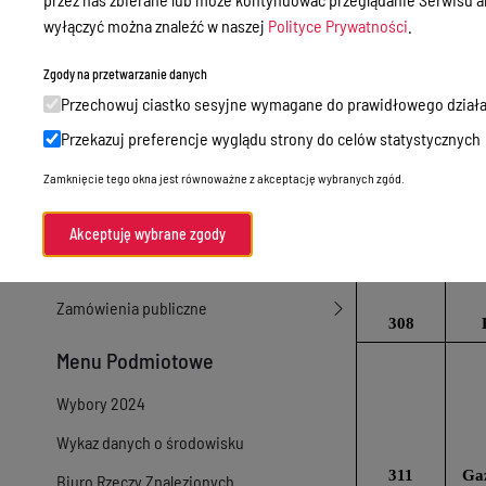
wyłączyć można znaleźć w naszej
Polityce Prywatności
.
Sprawy załatwiane w urzędzie
Sprawy załatwiane internetowo
Zgody na przetwarzanie danych
Przechowuj ciastko sesyjne wymagane do prawidłowego działa
Oświadczenia majątkowe
287
Przekazuj preferencje wyglądu strony do celów statystycznych
e-Puap/ e-Doręczenia
Zamknięcie tego okna jest równoważne z akceptację wybranych zgód.
Petycje
303
I
Praca
Akceptuję wybrane zgody
Akty prawne
Zamówienia publiczne
308
Menu Podmiotowe
Wybory 2024
Wykaz danych o środowisku
311
Gaz
Biuro Rzeczy Znalezionych