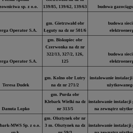
ownictwa sp. z o.o.
139/85, 139/62, 139/63
budowa gazociągu
gm. Gietrzwałd obr
budowa sieci
erga Operator S.A.
Łęguty na dz nr 501/6
elektroener
gm. Biskupiec obr
Czerwonka na dz nr
322/13, 327/2, 126,
budowa sieci
erga Operator S.A.
125
elektroener
gm. Kolno obr Lutry
instalowanie instalac
Teresa Dudek
na dz nr 271/2
użytkowaneg
gm. Purda obr
Klebark Wielki na dz
instalowanie instalacj
Danuta Lopko
nr 313/5
na zewnątrz użytk
gm. Olsztynek obr nr
ark-MWS Sp. z o.o.
3 m. Olsztynek na dz
instalowanie instalacj
sp.k.
nr 59/3
na zewnątrz użytk