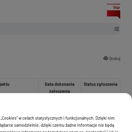
Drukuj
jektu
Data dokonania
Status zgłoszenia
zgłoszenia
nie wniesiono
i gazowej wewnątrz i
sprzeciwu
anego budynku oraz
 „Cookies” w celach statystycznych i funkcjonalnych. Dzięki nim
09.01.2024
 na gaz
03.01.2024
ądarce samodzielnie, dzięki czemu żadne informacje nie będą
zegółowe informacje na temat tego czym są „ciasteczka” i jak je