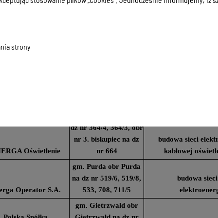
Jonkowo na dz nr
152/14, 152/19, 152/5,
budowa sieci
erga Operator S.A.
317/49, 317/83
elektroener
nia strony
gm. Świątki obr
Worlawki na dz nr
40/7, 40/98, 153/3,
Gmina Świątki
28/21
budowa sieci w
gm. Biskupiec obr
Biskupiec Kolonia na
dz nr 364/4, 364/3, obr
nr 3. biskupiec na dz
budowa sieci elekt
ERGA Oświetlenie
nr 664
kablowej oświetl
gm. Purda obr Purda
na dz nr 519/6, 519/8,
budowa sieci
erga Operator S.A.
533, 708, 711/5
elektroener
gm. Gietrzwałd obr
Polska Spółka
Gietrzwałd na dz nr