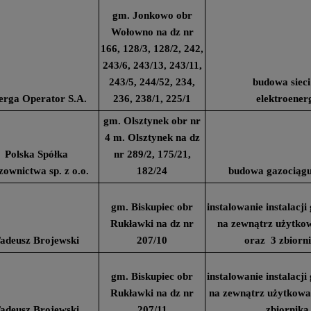
gm. Jonkowo obr
Wołowno na dz nr
166, 128/3, 128/2, 242,
243/6, 243/13, 243/11,
243/5, 244/52, 234,
budowa sieci
erga Operator S.A.
236, 238/1, 225/1
elektroener
gm. Olsztynek obr nr
4 m. Olsztynek na dz
Polska Spółka
nr 289/2, 175/21,
ownictwa sp. z o.o.
182/24
budowa gazociągu
gm. Biskupiec obr
instalowanie instalacj
Rukławki na dz nr
na zewnątrz użytk
adeusz Brojewski
207/10
oraz 3 zbiorn
gm. Biskupiec obr
instalowanie instalacj
Rukławki na dz nr
na zewnątrz użytkow
adeusz Brojewski
207/11
zbiornika