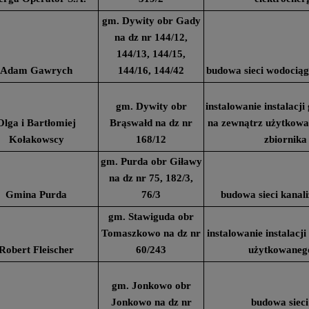
gm. Dywity obr Gady
na dz nr 144/12,
144/13, 144/15,
Adam Gawrych
144/16, 144/42
budowa sieci wodociąg
gm. Dywity obr
instalowanie instalacj
Olga i Bartłomiej
Brąswałd na dz nr
na zewnątrz użytkow
Kołakowscy
168/12
zbiornika
gm. Purda obr Giławy
na dz nr 75, 182/3,
Gmina Purda
76/3
budowa sieci kanali
gm. Stawiguda obr
Tomaszkowo na dz nr
instalowanie instalac
Robert Fleischer
60/243
użytkowaneg
gm. Jonkowo obr
Jonkowo na dz nr
budowa sieci