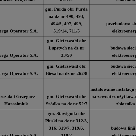
gm. Purda obr Purda
na dz nr 490, 493,
494/5, 497, 499,
przebudowa sie
erga Operator S.A.
519/14, 711/5
elektroener
gm. Gietrzwałd obr
Łupstych na dz nr
budowa sieci
erga Operator S.A.
33/50
elektroener
gm. Gietrzwałd obr
budowa sieci
erga Operator S.A.
Biesal na dz nr 262/8
elektroener
instalowanie instalacj
rszula i Grzegorz
gm. Gietrzwałd obr
na zewnątrz użytkow
Harasimiuk
Sródka na dz nr 52/7
zbiornika
gm. Stawiguda obr
Pluski na dz nr 312/3,
316, 319/7, 319/6,
budowa linii
erga Operator S.A.
319/2
elektroener