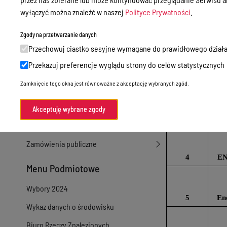
wyłączyć można znaleźć w naszej
Polityce Prywatności
.
Sprawy załatwiane w urzędzie
Sprawy załatwiane internetowo
2
En
Zgody na przetwarzanie danych
Przechowuj ciastko sesyjne wymagane do prawidłowego działa
Oświadczenia majątkowe
Przekazuj preferencje wyglądu strony do celów statystycznych
e-Puap/ e-Doręczenia
Zamknięcie tego okna jest równoważne z akceptację wybranych zgód.
3
Petycje
Praca
Akceptuję wybrane zgody
Akty prawne
Zamówienia publiczne
4
EN
Menu Podmiotowe
Wybory 2024
5
En
Wykaz danych o środowisku
Biuro Rzeczy Znalezionych