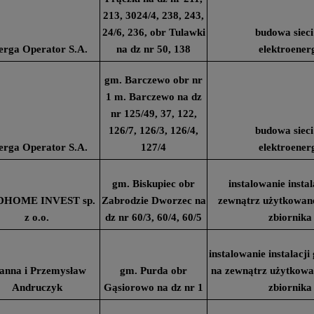
213, 3024/4, 238, 243,
24/6, 236, obr Tulawki
budowa sieci
erga Operator S.A.
na dz nr 50, 138
elektroener
gm. Barczewo obr nr
1 m. Barczewo na dz
nr 125/49, 37, 122,
126/7, 126/3, 126/4,
budowa sieci
erga Operator S.A.
127/4
elektroener
gm. Biskupiec obr
instalowanie insta
HOME INVEST sp.
Zabrodzie Dworzec na
zewnątrz użytkowan
z o.o.
dz nr 60/3, 60/4, 60/5
zbiornika
instalowanie instalacj
anna i Przemysław
gm. Purda obr
na zewnątrz użytkow
Andruczyk
Gąsiorowo na dz nr 1
zbiornika