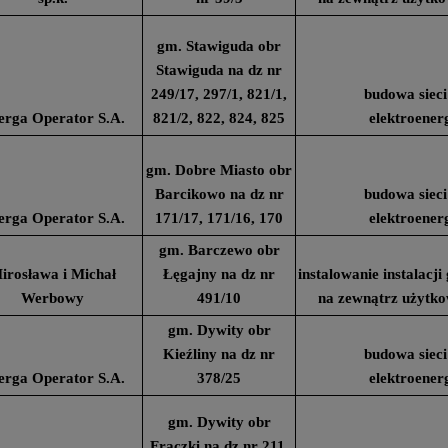
gm. Stawiguda obr
Stawiguda na dz nr
249/17, 297/1, 821/1,
budowa sieci
erga Operator S.A.
821/2, 822, 824, 825
elektroener
gm. Dobre Miasto obr
Barcikowo na dz nr
budowa sieci
erga Operator S.A.
171/17, 171/16, 170
elektroener
gm. Barczewo obr
irosława i Michał
Łęgajny na dz nr
instalowanie instalacj
Werbowy
491/10
na zewnątrz użytk
gm. Dywity obr
Kieźliny na dz nr
budowa sieci
erga Operator S.A.
378/25
elektroener
gm. Dywity obr
Frączki na dz nr 211,