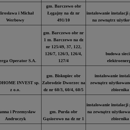
gm. Barczewo obr
irosława i Michał
Łęgajny na dz nr
instalowanie instalacj
Werbowy
491/10
na zewnątrz użytk
gm. Barczewo obr nr
1 m. Barczewo na dz
nr 125/49, 37, 122,
126/7, 126/3, 126/4,
budowa sieci
erga Operator S.A.
127/4
elektroener
gm. Biskupiec obr
instalowanie insta
HOME INVEST sp.
Zabrodzie Dworzec na
zewnątrz użytkowan
z o.o.
dz nr 60/3, 60/4, 60/5
zbiornika
instalowanie instalacj
anna i Przemysław
gm. Purda obr
na zewnątrz użytkow
Andruczyk
Gąsiorowo na dz nr 1
zbiornika