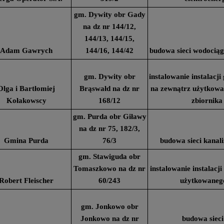
gm. Dywity obr Gady
na dz nr 144/12,
144/13, 144/15,
Adam Gawrych
144/16, 144/42
budowa sieci wodociąg
gm. Dywity obr
instalowanie instalacj
Olga i Bartłomiej
Brąswałd na dz nr
na zewnątrz użytkow
Kołakowscy
168/12
zbiornika
gm. Purda obr Giławy
na dz nr 75, 182/3,
Gmina Purda
76/3
budowa sieci kanali
gm. Stawiguda obr
Tomaszkowo na dz nr
instalowanie instalac
Robert Fleischer
60/243
użytkowaneg
gm. Jonkowo obr
Jonkowo na dz nr
budowa sieci