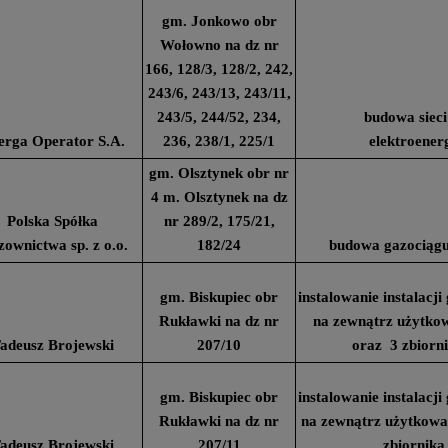
gm. Jonkowo obr
Wołowno na dz nr
166, 128/3, 128/2, 242,
243/6, 243/13, 243/11,
243/5, 244/52, 234,
budowa sieci
erga Operator S.A.
236, 238/1, 225/1
elektroener
gm. Olsztynek obr nr
4 m. Olsztynek na dz
Polska Spółka
nr 289/2, 175/21,
ownictwa sp. z o.o.
182/24
budowa gazociągu
gm. Biskupiec obr
instalowanie instalacj
Rukławki na dz nr
na zewnątrz użytk
adeusz Brojewski
207/10
oraz 3 zbiorn
gm. Biskupiec obr
instalowanie instalacj
Rukławki na dz nr
na zewnątrz użytkow
adeusz Brojewski
207/11
zbiornika