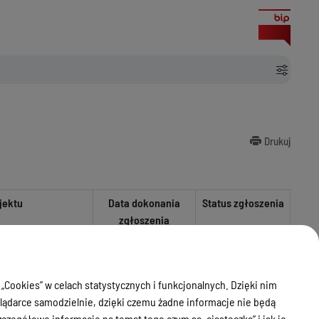
Drukuj
jektu
Data dokonania
Status zgłoszenia
zgłoszenia
 „Cookies” w celach statystycznych i funkcjonalnych. Dzięki nim
ądarce samodzielnie, dzięki czemu żadne informacje nie będą
zegółowe informacje na temat tego czym są „ciasteczka” i jak je