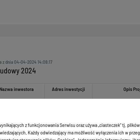
a z dnia
04-04-2024 14:08:17
budowy 2024
Nazwa inwestora
Adres inwestycji
Opis Pro
ynikających z funkcjonowania Serwisu oraz używa „ciasteczek” tj. plików
iedzających. Każdy odwiedzający ma możliwość wyłączenia ich w przegl
ceptując stosowanie plików „Cookies”. Jednocześnie informujemy, iż szc