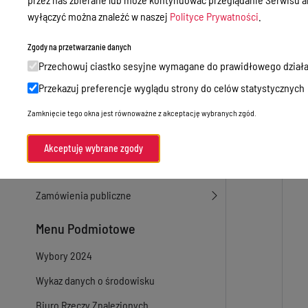
wyłączyć można znaleźć w naszej
Polityce Prywatności
.
Sprawy załatwiane w urzędzie
Sprawy załatwiane internetowo
Zgody na przetwarzanie danych
Przechowuj ciastko sesyjne wymagane do prawidłowego działa
Oświadczenia majątkowe
Przekazuj preferencje wyglądu strony do celów statystycznych
e-Puap/ e-Doręczenia
Zamknięcie tego okna jest równoważne z akceptację wybranych zgód.
Petycje
Praca
Akceptuję wybrane zgody
Akty prawne
Zamówienia publiczne
Menu Podmiotowe
Wybory 2024
Wykaz danych o środowisku
Biuro Rzeczy Znalezionych