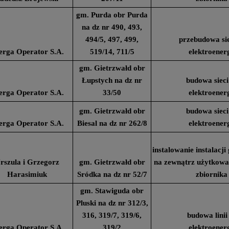
gm. Purda obr Purda
na dz nr 490, 493,
494/5, 497, 499,
przebudowa sie
erga Operator S.A.
519/14, 711/5
elektroener
gm. Gietrzwałd obr
Łupstych na dz nr
budowa sieci
erga Operator S.A.
33/50
elektroener
gm. Gietrzwałd obr
budowa sieci
erga Operator S.A.
Biesal na dz nr 262/8
elektroener
instalowanie instalacj
rszula i Grzegorz
gm. Gietrzwałd obr
na zewnątrz użytkow
Harasimiuk
Sródka na dz nr 52/7
zbiornika
gm. Stawiguda obr
Pluski na dz nr 312/3,
316, 319/7, 319/6,
budowa linii
erga Operator S.A.
319/2
elektroener