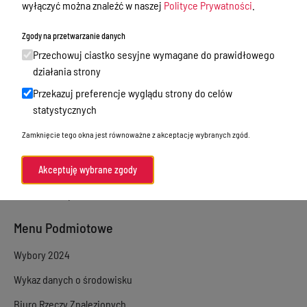
wyłączyć można znaleźć w naszej
Polityce Prywatności
.
Sprawy załatwiane w urzędzie
Zgody na przetwarzanie danych
Sprawy załatwiane internetowo
Przechowuj ciastko sesyjne wymagane do prawidłowego
Oświadczenia majątkowe
działania strony
Przekazuj preferencje wyglądu strony do celów
e-Puap/ e-Doręczenia
statystycznych
Petycje
Zamknięcie tego okna jest równoważne z akceptację wybranych zgód.
Praca
Akty prawne
Akceptuję wybrane zgody
Zamówienia publiczne
Menu Podmiotowe
Wybory 2024
Wykaz danych o środowisku
Biuro Rzeczy Znalezionych