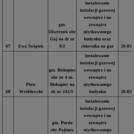
instalowanie
instalacji gazowej
wewnątrz i na
gm.
zewnątrz
Olsztynek obr
użytkowanego
Gaj na dz nr
budynku oraz
67
Ewa Świątek
8/2
zbiornika na gaz
20.03.
instalowanie
instalacji gazowej
gm. Biskupiec
wewnątrz i na
obr nr 4 m.
zewnątrz
Piotr
Biskupiec na
użytkowanego
68
Wróblewski
dz nr 242/5
budynku
20.03.
instalowanie
instalacji gazowej
wewnątrz i na
gm. Purda
zewnątrz
obr Pajtuny
użytkowanego