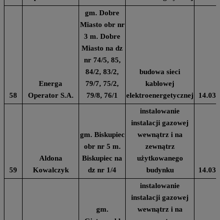
gm. Dobre
Miasto obr nr
3 m. Dobre
Miasto na dz
nr 74/5, 85,
84/2, 83/2,
budowa sieci
Energa
79/7, 75/2,
kablowej
58
Operator S.A.
79/8, 76/1
elektroenergetycznej
14.03.
instalowanie
instalacji gazowej
gm. Biskupiec
wewnątrz i na
obr nr 5 m.
zewnątrz
Aldona
Biskupiec na
użytkowanego
59
Kowalczyk
dz nr 1/4
budynku
14.03.
instalowanie
instalacji gazowej
gm.
wewnątrz i na