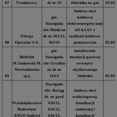
87
Frankowscy
dz nr 19
zbiornika na gaz
05.04.
budowa sieci
gm.
kablowej
Stawiguda
elektroenergetycznej
obr Pluski na
nN 0,4 kV z
Energa
dz nr 361/22,
szafkami kablowo-
88
Operator S.A.
361/41
pomiarowym
05.04.
gm.
instalowanie
BioPoint
Stawiguda
instalacji gazowej
M.Jankowski M.
obr Gryźliny
wewnątrz
Niewiadomska
na dz nr
użytkowanego
89
sp.j.
163/2
budynku
05.04.
Stawiguda
obr. Bartąg
budowa sieci
dz. nr geod.
wodociagowej,
Przedsiębiorstwo
636/11,
kanalizacji
Budowlane
636/12,
sanitarnej i
ANGO Andrzej
636/13,
kanalizacji