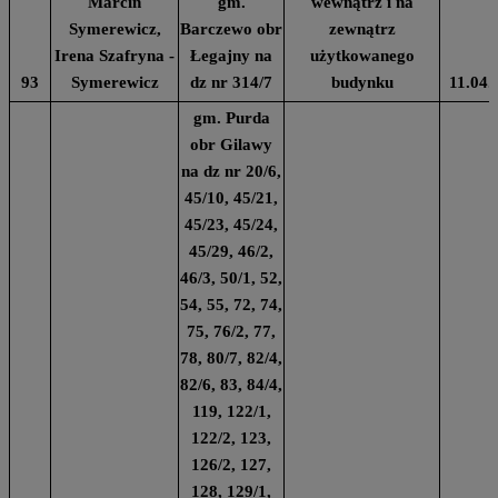
Marcin
gm.
wewnątrz i na
Symerewicz,
Barczewo obr
zewnątrz
Irena Szafryna -
Łegajny na
użytkowanego
93
Symerewicz
dz nr 314/7
budynku
11.04.
gm. Purda
obr Gilawy
na dz nr 20/6,
45/10, 45/21,
45/23, 45/24,
45/29, 46/2,
46/3, 50/1, 52,
54, 55, 72, 74,
75, 76/2, 77,
78, 80/7, 82/4,
82/6, 83, 84/4,
119, 122/1,
122/2, 123,
126/2, 127,
128, 129/1,