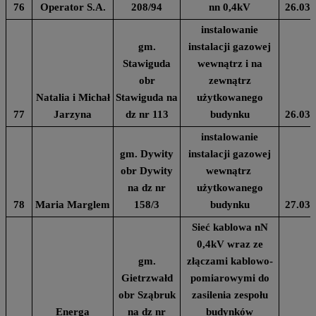
76
Operator S.A.
208/94
nn 0,4kV
26.03.
instalowanie
gm.
instalacji gazowej
Stawiguda
wewnątrz i na
obr
zewnątrz
Natalia i Michał
Stawiguda na
użytkowanego
77
Jarzyna
dz nr 113
budynku
26.03.
instalowanie
gm. Dywity
instalacji gazowej
obr Dywity
wewnątrz
na dz nr
użytkowanego
78
Maria Marglem
158/3
budynku
27.03.
Sieć kablowa nN
0,4kV wraz ze
gm.
złączami kablowo-
Gietrzwałd
pomiarowymi do
obr Sząbruk
zasilenia zespołu
Energa
na dz nr
budynków