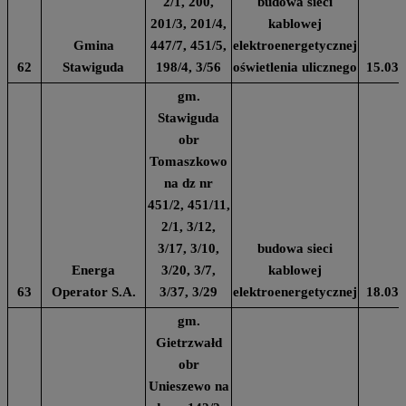
2/1, 200,
budowa sieci
201/3, 201/4,
kablowej
Gmina
447/7, 451/5,
elektroenergetycznej
62
Stawiguda
198/4, 3/56
oświetlenia ulicznego
15.03.
gm.
Stawiguda
obr
Tomaszkowo
na dz nr
451/2, 451/11,
2/1, 3/12,
3/17, 3/10,
budowa sieci
Energa
3/20, 3/7,
kablowej
63
Operator S.A.
3/37, 3/29
elektroenergetycznej
18.03.
gm.
Gietrzwałd
obr
Unieszewo na