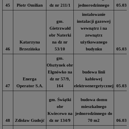
45
Piotr Omilian
dz nr 211/1
jednorodzinnego
05.03.
instalowanie
gm.
instalacji gazowej
Gietrzwałd
wewnątrz i na
obr Naterki
zewnątrz
Katarzyna
na dz nr
użytkowanego
46
Brzezińska
53/10
budynku
05.03.
gm.
Olsztynek obr
Elgnówko na
budowa linii
Energa
dz nr 57/9,
kablowej
47
Operator S.A.
164
elektroenergetycznej
05.03.
gm. Świątki
budowa domu
obr
mieszkalnego
Kwiecewo na
jednorodzinnego do
48
Zdisław Gudojć
dz nr 134/9
70 m2
06.03.