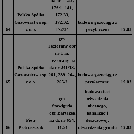
dz nr 142/2,
176/1, 141,
Polska Spółka
172/33,
Gazownictwa sp.
172/32,
budowa gazociągu z
64
z o.o.
172/34
przyłączem
19.03.
gm.
Jeziorany obr
nr 1 m.
Jeziorany na
Polska Spółka
dz nr 241/13,
Gazownictwa sp.
261, 239, 264,
budowa gazociągu z
65
z o.o.
265/2
przyłączami
19.03.
budowa sieci
gm.
oświetlenia
Stawiguda
ulicznego,
obr Bartążek
kanalizacji
Piotr
na dz nr 654,
deszczowej,
66
Pietruszczak
342/4
utwardzenia gruntu
19.03.