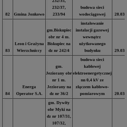
232/35,
232/37,
budowa sieci
82
Gmina Jonkowo
233/94
wodociągowej
28.03.
instalowanie
gm.Biskupiec
instalacji gazowej
obr nr 4 m.
wewnątrz
Leon i Grażyna
Biskupiec na
użytkowanego
83
Wierzchniccy
dz nr 242/4
budynku
29.03.
budowa sieci
gm.
kablowej
Jeziorany obr
elektroenergetycznej
nr 1 m.
nn 0,4 kV ze
Energa
Jeziorany na
złączem kablowo-
84
Operator S.A.
dz nr 36/2
pomiarowym
20.03.
gm. Dywity
obr Myki na
dz nr 107/31,
107/32,