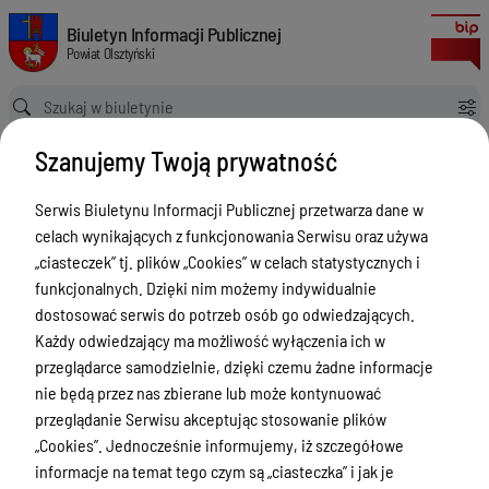
Zgłoszenia budowy 2024
Biuletyn Informacji Publicznej Powiat Olsztyński
Biuletyn Informacji Publicznej
Powiat Olsztyński
Ścieżka powrotu
Strona główna
Rejestry budowlane
Zgłoszenia budowy 2024
Szanujemy Twoją prywatność
Rejestry budowlane
Serwis Biuletynu Informacji Publicznej przetwarza dane w
Menu Przedmiotowe
celach wynikających z funkcjonowania Serwisu oraz używa
Kontakt i telefony w urzędzie
„ciasteczek” tj. plików „Cookies” w celach statystycznych i
funkcjonalnych. Dzięki nim możemy indywidualnie
Ogłoszenia
dostosować serwis do potrzeb osób go odwiedzających.
Powiat Olsztyński
Każdy odwiedzający ma możliwość wyłączenia ich w
przeglądarce samodzielnie, dzięki czemu żadne informacje
Rada Powiatu
nie będą przez nas zbierane lub może kontynuować
Starostwo Powiatowe
przeglądanie Serwisu akceptując stosowanie plików
„Cookies”. Jednocześnie informujemy, iż szczegółowe
Zbycie, użytkowanie wieczyste, najem,
informacje na temat tego czym są „ciasteczka” i jak je
dzierżawa, użyczenie