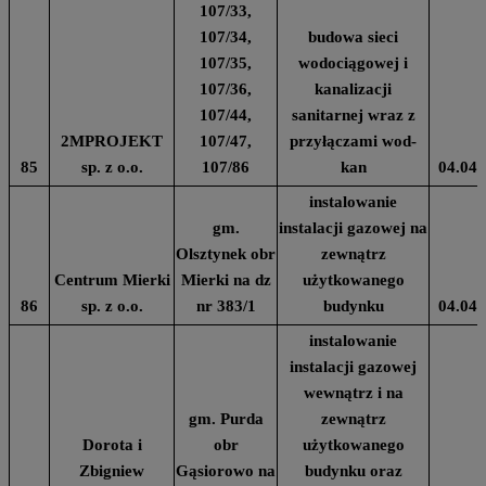
107/33,
107/34,
budowa sieci
107/35,
wodociągowej i
107/36,
kanalizacji
107/44,
sanitarnej wraz z
2MPROJEKT
107/47,
przyłączami wod-
85
sp. z o.o.
107/86
kan
04.04.
instalowanie
gm.
instalacji gazowej na
Olsztynek obr
zewnątrz
Centrum Mierki
Mierki na dz
użytkowanego
86
sp. z o.o.
nr 383/1
budynku
04.04.
instalowanie
instalacji gazowej
wewnątrz i na
gm. Purda
zewnątrz
Dorota i
obr
użytkowanego
Zbigniew
Gąsiorowo na
budynku oraz