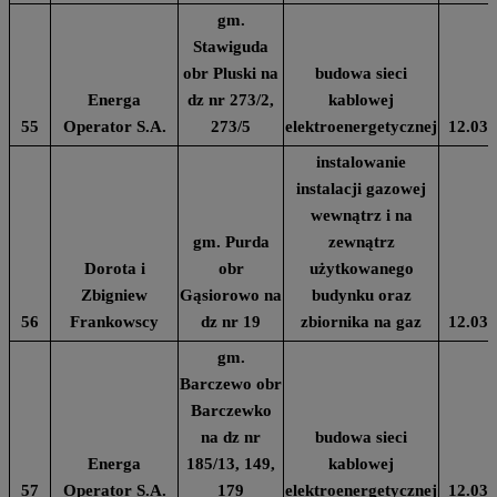
gm.
Stawiguda
obr Pluski na
budowa sieci
Energa
dz nr 273/2,
kablowej
55
Operator S.A.
273/5
elektroenergetycznej
12.03.
instalowanie
instalacji gazowej
wewnątrz i na
gm. Purda
zewnątrz
Dorota i
obr
użytkowanego
Zbigniew
Gąsiorowo na
budynku oraz
56
Frankowscy
dz nr 19
zbiornika na gaz
12.03.
gm.
Barczewo obr
Barczewko
na dz nr
budowa sieci
Energa
185/13, 149,
kablowej
57
Operator S.A.
179
elektroenergetycznej
12.03.