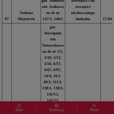
gm. Jonkowo
wewnątrz i na
obr Jonkowo
zewnątrz
Tadeusz
na dz nr
użytkowanego
97
Majsterek
147/1, 148/1
budynku
17.04.
gm.
Stawiguda
obr
Tomaszkowo
na dz nr 2/1,
3/10, 3/12,
3/56, 6/57,
6/67, 6/87,
24/4, 26/1,
40/3, 111/2,
138/1, 138/3,
142/12,
142/13,
Menu wyróżnione
142/17,
Start
Dostosuj
Menu
142/19, 193/2,