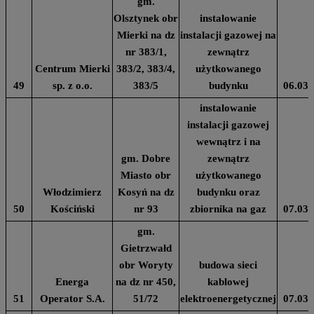
gm.
Olsztynek obr
instalowanie
Mierki na dz
instalacji gazowej na
nr 383/1,
zewnątrz
Centrum Mierki
383/2, 383/4,
użytkowanego
49
sp. z o.o.
383/5
budynku
06.03.
instalowanie
instalacji gazowej
wewnątrz i na
gm. Dobre
zewnątrz
Miasto obr
użytkowanego
Włodzimierz
Kosyń na dz
budynku oraz
50
Kościński
nr 93
zbiornika na gaz
07.03.
gm.
Gietrzwałd
obr Woryty
budowa sieci
Energa
na dz nr 450,
kablowej
51
Operator S.A.
51/72
elektroenergetycznej
07.03.