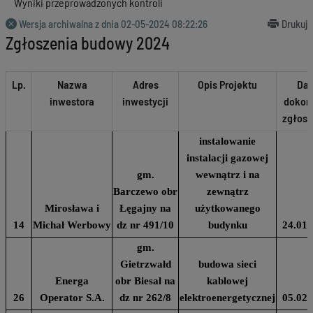
Wyniki przeprowadzonych kontroli
Wersja archiwalna z dnia
02-05-2024 08:22:26
Drukuj
Zgłoszenia budowy 2024
Lp.
Nazwa
Adres
Opis Projektu
Dat
inwestora
inwestycji
dokon
zgłosz
instalowanie
instalacji gazowej
gm.
wewnątrz i na
Barczewo obr
zewnątrz
Mirosława i
Łęgajny na
użytkowanego
14
Michał Werbowy
dz nr 491/10
budynku
24.01.
gm.
Gietrzwałd
budowa sieci
Energa
obr Biesal na
kablowej
26
Operator S.A.
dz nr 262/8
elektroenergetycznej
05.02.