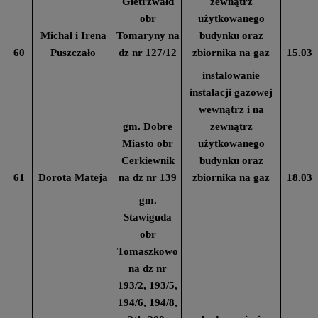
Gietrzwałd
zewnątrz
obr
użytkowanego
Michał i Irena
Tomaryny na
budynku oraz
60
Puszczało
dz nr 127/12
zbiornika na gaz
15.03.
instalowanie
instalacji gazowej
wewnątrz i na
gm. Dobre
zewnątrz
Miasto obr
użytkowanego
Cerkiewnik
budynku oraz
61
Dorota Mateja
na dz nr 139
zbiornika na gaz
18.03.
gm.
Stawiguda
obr
Tomaszkowo
na dz nr
193/2, 193/5,
194/6, 194/8,