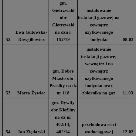
gm.
Gietrzwałd
instalowanie
obr
instalacji gazowej na
Gietrzwałd
zewnątrz
Ewa Gutowska-
na dzn r
użytkowanego
52
Dowgilłowicz
152/19
budynku
08.03.
instalowanie
instalacji gazowej
wewnątrz i na
gm. Dobre
zewnątrz
Miasto obr
użytkowanego
Praslity na dz
budynku oraz
53
Marta Żywiec
nr 118
zbiornika na gaz
11.03.
gm. Dywity
obr Kieźliny
na dz nr
402/13,
przebudowa sieci
54
Jan Ziędarski
402/14
wodociągowej
12.03.