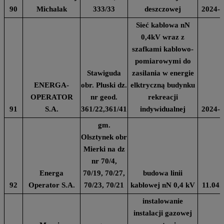
90
Michalak
333/33
deszczowej
2024-0
Sieć kablowa nN
0,4kV wraz z
szafkami kablowo-
pomiarowymi do
Stawiguda
zasilania w energie
ENERGA-
obr. Pluski dz.
elktryczną budynku
OPERATOR
nr geod.
rekreacji
91
S.A.
361/22,361/41
indywidualnej
2024-0
gm.
Olsztynek obr
Mierki na dz
nr 70/4,
Energa
70/19, 70/27,
budowa linii
92
Operator S.A.
70/23, 70/21
kablowej nN 0,4 kV
11.04.
instalowanie
instalacji gazowej