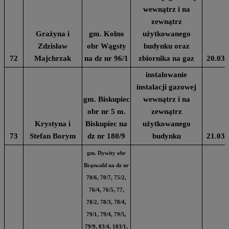
wewnątrz i na
zewnątrz
Grażyna i
gm. Kolno
użytkowanego
Zdzisław
obr Wągsty
budynku oraz
72
Majchrzak
na dz nr 96/1
zbiornika na gaz
20.03.
instalowanie
instalacji gazowej
gm. Biskupiec
wewnątrz i na
obr nr 5 m.
zewnątrz
Krystyna i
Biskupiec na
użytkowanego
73
Stefan Borym
dz nr 180/9
budynku
21.03.
gm. Dywity obr
Brąswałd na dz nr
70/6, 70/7, 75/2,
76/4, 76/5, 77,
78/2, 78/3, 78/4,
79/1, 79/4, 79/5,
79/9, 83/4, 103/1,