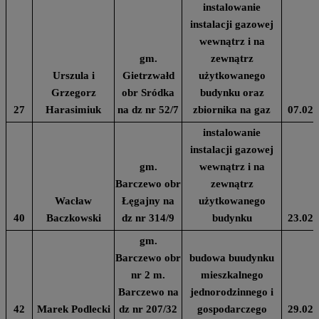
instalowanie
instalacji gazowej
wewnątrz i na
gm.
zewnątrz
Urszula i
Gietrzwałd
użytkowanego
Grzegorz
obr Sródka
budynku oraz
27
Harasimiuk
na dz nr 52/7
zbiornika na gaz
07.02.
instalowanie
instalacji gazowej
gm.
wewnątrz i na
Barczewo obr
zewnątrz
Wacław
Łęgajny na
użytkowanego
40
Baczkowski
dz nr 314/9
budynku
23.02.
gm.
Barczewo obr
budowa buudynku
nr 2 m.
mieszkalnego
Barczewo na
jednorodzinnego i
42
Marek Podlecki
dz nr 207/32
gospodarczego
29.02.