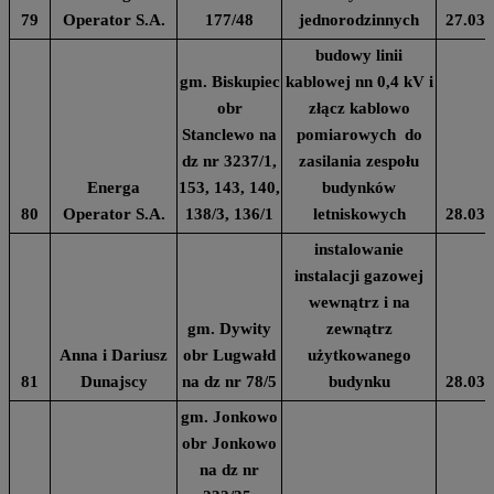
79
Operator S.A.
177/48
jednorodzinnych
27.03.
budowy linii
gm. Biskupiec
kablowej nn 0,4 kV i
obr
złącz kablowo
Stanclewo na
pomiarowych do
dz nr 3237/1,
zasilania zespołu
Energa
153, 143, 140,
budynków
80
Operator S.A.
138/3, 136/1
letniskowych
28.03.
instalowanie
instalacji gazowej
wewnątrz i na
gm. Dywity
zewnątrz
Anna i Dariusz
obr Lugwałd
użytkowanego
81
Dunajscy
na dz nr 78/5
budynku
28.03.
gm. Jonkowo
obr Jonkowo
na dz nr