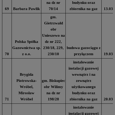
na dz nr
budynku oraz
69
Barbara Pawlik
70/14
zbiornika na gaz
13.03.
gm.
Gietrzwałd
obr
Unieszewo na
Polska Spółka
dz nr 222,
Gazownictwa sp.
230/18, 229,
budowa gazociągu z
70
z o.o.
230/10
przyłączem
19.03.
instalowanie
instalacji gazowej
Brygida
wewnątrz i na
Piotrowska-
gm. Biskupiec
zewnątrz
Wróbel,
obr Wilimy
użytkowanego
Mirosław
na dz nr
budynku oraz
71
Wróbel
198/28
zbiornika na gaz
20.03.
instalowanie
instalacji gazowej