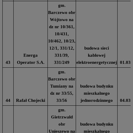
gm.
Barczewo obr
Wójtowo na
dz nr 10/361,
10/431,
10/462, 10/23,
12/1, 331/12,
budowa sieci
Energa
331/39,
kablowej
43
Operator S.A.
331/249
elektroenergetycznej
01.03.
gm.
Barczewo obr
Tumiany na
budowa budynku
dz nr 33/55,
mieszkalnego
44
Rafał Chojecki
33/56
jednorodzinnego
04.03.
gm.
Gietrzwałd
obr
budowa budynku
Unieszewo na
mieszkalnego