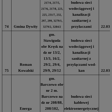
budowa sieci
217/4, 217/5,
wodociągowej i
217/6, 217/8, 223,
kanalizacji
225, 231/7, 232,
sanitarnej z
297, 299, 3279/1,
74
Gmina Dywity
przyłaczami
22.03.
3279/2, 3284/2
gm.
Stawiguda
budowa sieci
obr Kręsk na
wodociągowej i
dz nr 13/2,
kanalizacji
13/3, 16/2,
sanitarnej z
Roman
29/2, 29/4,
przyłączami wod-
75
Kowalski
29/9, 29/12
kan
22.03.
gm.
Barczewo obr
nr 2 m.
Barczewo na
budowa sieci
dz nr 208/88,
kablowej
Energa
208/102,
elektroenergetycznej