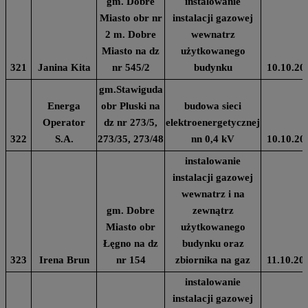
gm. Dobre
instalowanie
Miasto obr nr
instalacji gazowej
2 m. Dobre
wewnatrz
Miasto na dz
użytkowanego
321
Janina Kita
nr 545/2
budynku
10.10.20
gm.Stawiguda
Energa
obr Pluski na
budowa sieci
Operator
dz nr 273/5,
elektroenergetycznej
322
S.A.
273/35, 273/48
nn 0,4 kV
10.10.20
instalowanie
instalacji gazowej
wewnatrz i na
gm. Dobre
zewnątrz
Miasto obr
użytkowanego
Łęgno na dz
budynku oraz
323
Irena Brun
nr 154
zbiornika na gaz
11.10.20
instalowanie
instalacji gazowej