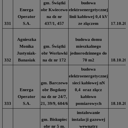
gm. Świątki
budowa
Energa
obr Kwiecewo
elektroenergetycznej
Operator
na dz nr
linii kablowej 0,4 kV
331
S.A.
437/1, 457
ze złączem
17.10.20
Agnieszka
budowa domu
Monika
gm. Świątki
mieszkalnego
Justyniak-
obr Worławki
jednorodzinnego do
332
Banasiak
na dz nr 172
70 m2
18.10.20
budowa
elektroenergetycznej
gm. Barczewo
sieci kablowej nN
Energa
obr Bogdany
0,4 oraz złącz
Operator
na dz nr 24/7,
kablowo
333
S.A.
21, 39/9, 604/6
pomiarowych
18.10.20
instalowanie
gm. Biskupiec
instalacji gazowej
obr nr 5 m.
wewnatrz