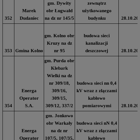
gm. Dywity
zewnątrz
Marek
obr Ługwałd
użytkowanego
352
Dudaniec
na dz nr 145/5
budynku
28.10.20
gm. Kolno obr
budowa sieci
Kruzy na dz
kanalizacji
353
Gmina Kolno
nr 95
deszczowej
28.10.20
gm. Purda obr
Klebark
Wielki na dz
nr 309/18,
budowa sieci nn 0,4
Energa
309/16,
kV wraz z złączami
Operator
309/15,
kablowo
354
S.A.
309/12, 337/2
pomiarowymi
28.10.20
gm. Jonkowo
obr Warkały
budowa sieci nN 0,4
Energa
na dz nr
kV wraz z złączami
Operator
107/5, 107/35,
kablowo