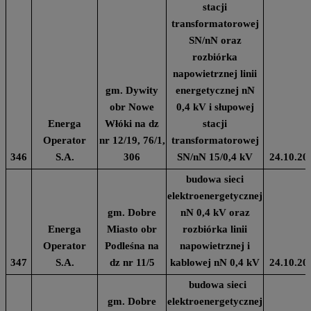
stacji
transformatorowej
SN/nN oraz
rozbiórka
napowietrznej linii
gm. Dywity
energetycznej nN
obr Nowe
0,4 kV i słupowej
Energa
Włóki na dz
stacji
Operator
nr 12/19, 76/1,
transformatorowej
346
S.A.
306
SN/nN 15/0,4 kV
24.10.20
budowa sieci
elektroenergetycznej
gm. Dobre
nN 0,4 kV oraz
Energa
Miasto obr
rozbiórka linii
Operator
Podleśna na
napowietrznej i
347
S.A.
dz nr 11/5
kablowej nN 0,4 kV
24.10.20
budowa sieci
gm. Dobre
elektroenergetycznej