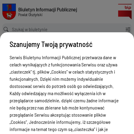
Zgłoszenia budowy 2024
Biuletyn Informacji Publicznej Powiat Olsztyński
Biuletyn Informacji Publicznej
Powiat Olsztyński
Ścieżka powrotu
Strona główna
Rejestry budowlane
Zgłoszenia budowy 2024
Szanujemy Twoją prywatność
Rejestry budowlane
Serwis Biuletynu Informacji Publicznej przetwarza dane w
Menu Przedmiotowe
celach wynikających z funkcjonowania Serwisu oraz używa
Kontakt i telefony w urzędzie
„ciasteczek” tj. plików „Cookies” w celach statystycznych i
funkcjonalnych. Dzięki nim możemy indywidualnie
Ogłoszenia
dostosować serwis do potrzeb osób go odwiedzających.
Powiat Olsztyński
Każdy odwiedzający ma możliwość wyłączenia ich w
przeglądarce samodzielnie, dzięki czemu żadne informacje
Rada Powiatu
nie będą przez nas zbierane lub może kontynuować
Starostwo Powiatowe
przeglądanie Serwisu akceptując stosowanie plików
„Cookies”. Jednocześnie informujemy, iż szczegółowe
Zbycie, użytkowanie wieczyste, najem,
informacje na temat tego czym są „ciasteczka” i jak je
dzierżawa, użyczenie