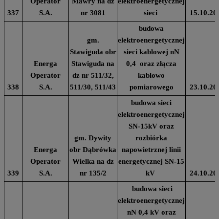
Operator
Mawry na dz
elektroenergetycznej
337
S.A.
nr 3081
sieci
15.10.20
budowa
gm.
elektroenergetycznej
Stawiguda obr
sieci kablowej nN
Energa
Stawiguda na
0,4 oraz złącza
Operator
dz nr 511/32,
kablowo
338
S.A.
511/30, 511/43
pomiarowego
23.10.20
budowa sieci
elektroenergetycznej
SN-15kV oraz
gm. Dywity
rozbiórka
Energa
obr Dąbrówka
napowietrznej linii
Operator
Wielka na dz
energetycznej SN-15
339
S.A.
nr 135/2
kV
24.10.20
budowa sieci
elektroenergetycznej
nN 0,4 kV oraz