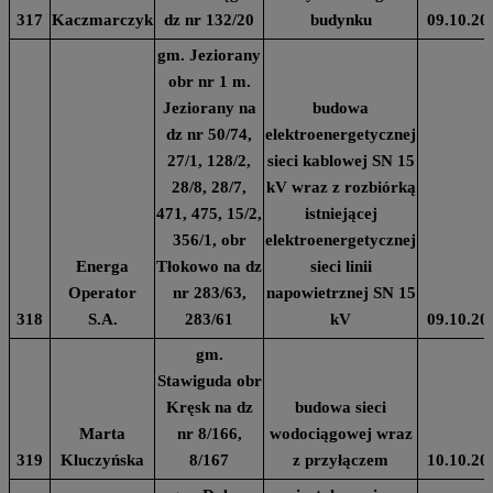
317
Kaczmarczyk
dz nr 132/20
budynku
09.10.20
gm. Jeziorany
obr nr 1 m.
Jeziorany na
budowa
dz nr 50/74,
elektroenergetycznej
27/1, 128/2,
sieci kablowej SN 15
28/8, 28/7,
kV wraz z rozbiórką
471, 475, 15/2,
istniejącej
356/1, obr
elektroenergetycznej
Energa
Tłokowo na dz
sieci linii
Operator
nr 283/63,
napowietrznej SN 15
318
S.A.
283/61
kV
09.10.20
gm.
Stawiguda obr
Kręsk na dz
budowa sieci
Marta
nr 8/166,
wodociągowej wraz
319
Kluczyńska
8/167
z przyłączem
10.10.20