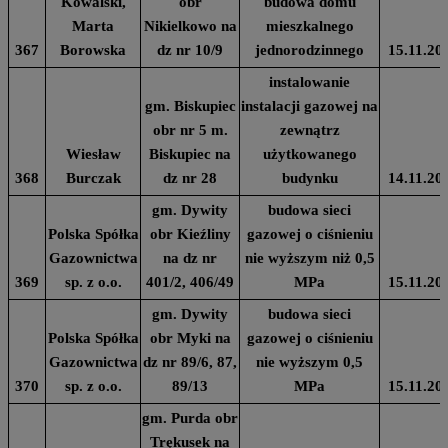
Kowalski,
obr
budowa domu
Marta
Nikielkowo na
mieszkalnego
367
Borowska
dz nr 10/9
jednorodzinnego
15.11.20
instalowanie
gm. Biskupiec
instalacji gazowej na
obr nr 5 m.
zewnątrz
Wiesław
Biskupiec na
użytkowanego
368
Burczak
dz nr 28
budynku
14.11.20
gm. Dywity
budowa sieci
Polska Spółka
obr Kieźliny
gazowej o ciśnieniu
Gazownictwa
na dz nr
nie wyższym niż 0,5
369
sp. z o.o.
401/2, 406/49
MPa
15.11.20
gm. Dywity
budowa sieci
Polska Spółka
obr Myki na
gazowej o ciśnieniu
Gazownictwa
dz nr 89/6, 87,
nie wyższym 0,5
370
sp. z o.o.
89/13
MPa
15.11.20
gm. Purda obr
Trękusek na