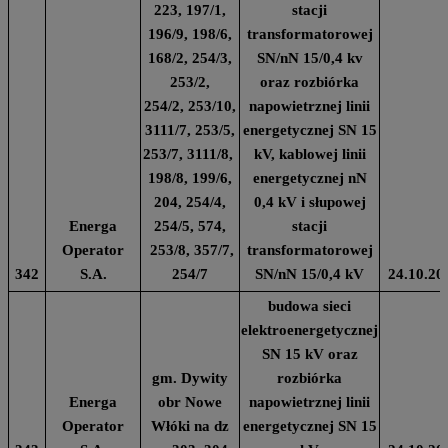
223, 197/1,
stacji
196/9, 198/6,
transformatorowej
168/2, 254/3,
SN/nN 15/0,4 kv
253/2,
oraz rozbiórka
254/2, 253/10,
napowietrznej linii
3111/7, 253/5,
energetycznej SN 15
253/7, 3111/8,
kV, kablowej linii
198/8, 199/6,
energetycznej nN
204, 254/4,
0,4 kV i słupowej
Energa
254/5, 574,
stacji
Operator
253/8, 357/7,
transformatorowej
342
S.A.
254/7
SN/nN 15/0,4 kV
24.10.20
budowa sieci
elektroenergetycznej
SN 15 kV oraz
gm. Dywity
rozbiórka
Energa
obr Nowe
napowietrznej linii
Operator
Włóki na dz
energetycznej SN 15