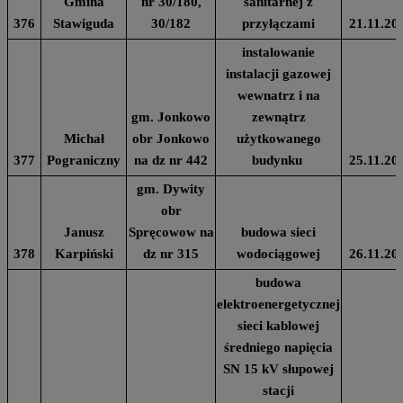
Gmina
nr 30/180,
sanitarnej z
376
Stawiguda
30/182
przyłączami
21.11.20
instalowanie
instalacji gazowej
wewnatrz i na
gm. Jonkowo
zewnątrz
Michał
obr Jonkowo
użytkowanego
377
Pograniczny
na dz nr 442
budynku
25.11.20
gm. Dywity
obr
Janusz
Spręcowow na
budowa sieci
378
Karpiński
dz nr 315
wodociągowej
26.11.20
budowa
elektroenergetycznej
sieci kablowej
średniego napięcia
SN 15 kV słupowej
stacji