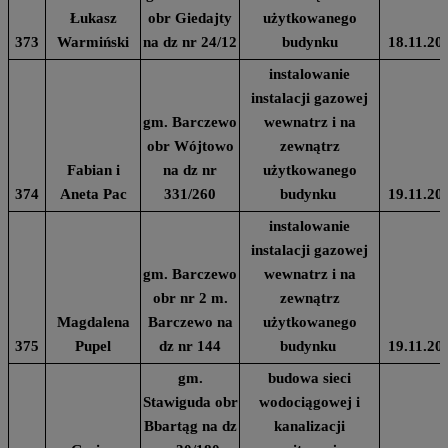
Łukasz
obr Giedajty
użytkowanego
373
Warmiński
na dz nr 24/12
budynku
18.11.20
instalowanie
instalacji gazowej
gm. Barczewo
wewnatrz i na
obr Wójtowo
zewnątrz
Fabian i
na dz nr
użytkowanego
374
Aneta Pac
331/260
budynku
19.11.20
instalowanie
instalacji gazowej
gm. Barczewo
wewnatrz i na
obr nr 2 m.
zewnątrz
Magdalena
Barczewo na
użytkowanego
375
Pupel
dz nr 144
budynku
19.11.20
gm.
budowa sieci
Stawiguda obr
wodociągowej i
Bbartąg na dz
kanalizacji