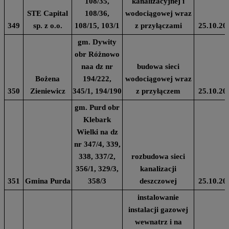
108/35,
kanalizacyjnej i
STE Capital
108/36,
wodociągowej wraz
349
sp. z o.o.
108/15, 103/1
z przyłączami
25.10.20
gm. Dywity
obr Różnowo
naa dz nr
budowa sieci
Bożena
194/222,
wodociągowej wraz
350
Zieniewicz
345/1, 194/190
z przyłączem
25.10.20
gm. Purd obr
Klebark
Wielki na dz
nr 347/4, 339,
338, 337/2,
rozbudowa sieci
356/1, 329/3,
kanalizacji
351
Gmina Purda
358/3
deszczowej
25.10.20
instalowanie
instalacji gazowej
wewnatrz i na