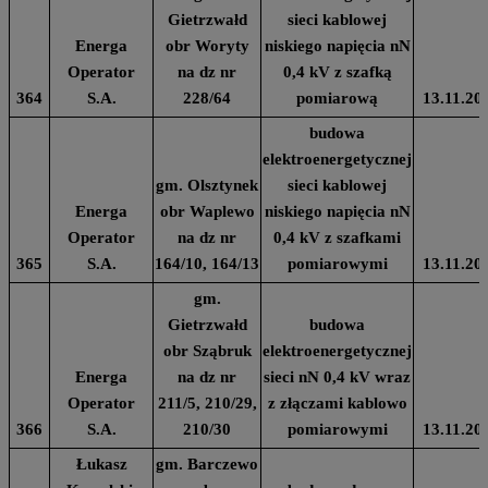
Gietrzwałd
sieci kablowej
Energa
obr Woryty
niskiego napięcia nN
Operator
na dz nr
0,4 kV z szafką
364
S.A.
228/64
pomiarową
13.11.20
budowa
elektroenergetycznej
gm. Olsztynek
sieci kablowej
Energa
obr Waplewo
niskiego napięcia nN
Operator
na dz nr
0,4 kV z szafkami
365
S.A.
164/10, 164/13
pomiarowymi
13.11.20
gm.
Gietrzwałd
budowa
obr Sząbruk
elektroenergetycznej
Energa
na dz nr
sieci nN 0,4 kV wraz
Operator
211/5, 210/29,
z złączami kablowo
366
S.A.
210/30
pomiarowymi
13.11.20
Łukasz
gm. Barczewo