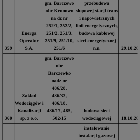
gm. Barczewo
przebudowa
obr Kronowo
słupowej stacji trans
na dz nr
i napowietrznych
252/1, 252/2,
linii energetycznych,
Energa
251/2, 251/3,
budowa kablowej
Operator
251/9, 251/10,
sieci energetycznej
359
S.A.
251/6
n.n.
29.10.20
gm. Barczewo
obr
Barczewko
nadz nr
486/28,
Zakład
486/32,
Wodociągów i
486/18,
Kanalizacji
486/17, 485,
budowa sieci
360
sp. z o.o.
502/15
wodociągowej
18.10.20
instalowanie
instalacji gazowej