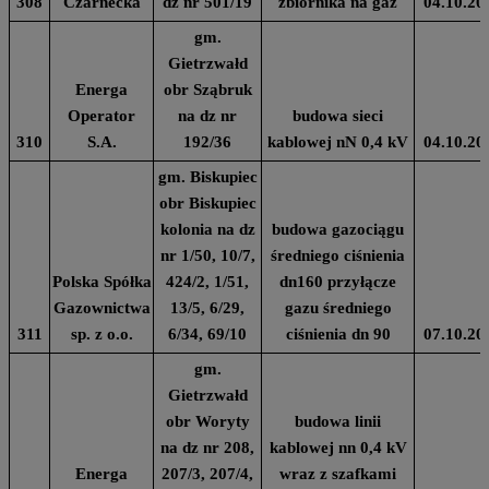
308
Czarnecka
dz nr 501/19
zbiornika na gaz
04.10.20
gm.
Gietrzwałd
Energa
obr Sząbruk
Operator
na dz nr
budowa sieci
310
S.A.
192/36
kablowej nN 0,4 kV
04.10.20
gm. Biskupiec
obr Biskupiec
kolonia na dz
budowa gazociągu
nr 1/50, 10/7,
średniego ciśnienia
Polska Spółka
424/2, 1/51,
dn160 przyłącze
Gazownictwa
13/5, 6/29,
gazu średniego
311
sp. z o.o.
6/34, 69/10
ciśnienia dn 90
07.10.20
gm.
Gietrzwałd
obr Woryty
budowa linii
na dz nr 208,
kablowej nn 0,4 kV
Energa
207/3, 207/4,
wraz z szafkami