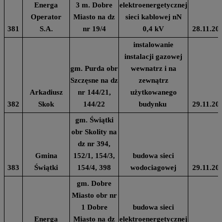
Energa
3 m. Dobre
elektroenergetycznej
Operator
Miasto na dz
sieci kablowej nN
381
S.A.
nr 19/4
0,4 kV
28.11.20
instalowanie
instalacji gazowej
gm. Purda obr
wewnatrz i na
Szczęsne na dz
zewnątrz
Arkadiusz
nr 144/21,
użytkowanego
382
Skok
144/22
budynku
29.11.20
gm. Świątki
obr Skolity na
dz nr 394,
Gmina
152/1, 154/3,
budowa sieci
383
Świątki
154/4, 398
wodociagowej
29.11.20
gm. Dobre
Miasto obr nr
1 Dobre
budowa sieci
Energa
Miasto na dz
elektroenergetycznej