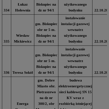
Łukaz
Biskupiec na
użytkowanego
334
Hołownia
dz nr 94/1
budynku
22.10.20
instalowanie
gm. Biskupiec
instalacji gazowej
obr nr 5 m.
wewnatrz
Wiesław
Biskupiec na
użytkowanego
335
Mickiewicz
dz nr 94/1
budynku
22.10.20
instalowanie
gm. Biskupiec
instalacji gazowej
obr nr 5 m.
wewnatrz
Biskupiec na
użytkowanego
336
Teresa Sokół
dz nr 94/1
budynku
22.10.20
gm. Dobre
budowa
Miasto obr.
elektroenergetycznej
Piotraszewo
sieci kablowej SN 15
na dz nr
KV wraz z
Energa
300/2, obr
rozbiórką istniejącej