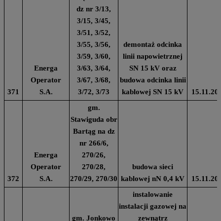
dz nr 3/13,
3/15, 3/45,
3/51, 3/52,
3/55, 3/56,
demontaż odcinka
3/59, 3/60,
linii napowietrznej
Energa
3/63, 3/64,
SN 15 kV oraz
Operator
3/67, 3/68,
budowa odcinka linii
371
S.A.
3/72, 3/73
kablowej SN 15 kV
15.11.20
gm.
Stawiguda obr
Bartąg na dz
nr 266/6,
Energa
270/26,
Operator
270/28,
budowa sieci
372
S.A.
270/29, 270/30
kablowej nN 0,4 kV
15.11.20
instalowanie
instalacji gazowej na
gm. Jonkowo
zewnątrz