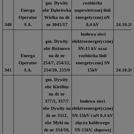
gm. Dywity
rozbiórka
Energa
obr Dąbrówka
napowietrznej linii
Operator
Wielka na dz
energetycznej nN
340
S.A.
nr 3045/17
0,4 kV
24.10.20
budowa sieci
gm. Dywity
elektroenergetycznej
obr Różnowo
SN-15 kV oraz
Energa
na dz nr
rozbiórka linii
Operator
254/7, 254/12,
energetycznej SN
341
S.A.
254/10, 255/9
15kV
24.10.20
gm. Dywity
obr Kieźliny
na dz nr
377/5, 357/7
budowa sieci
obr Dywity na
elektroenergetycznej
dz nr 3112,
SN-15kV i nN 0,4 kV
obr Myki na
złącza kablowego
dz nr 254/10,
SN-15kV, słupowej