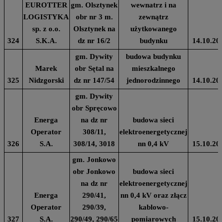
EUROTTER
gm. Olsztynek
wewnatrz i na
LOGISTYKA
obr nr 3 m.
zewnątrz
sp. z o.o.
Olsztynek na
użytkowanego
324
S.K.A.
dz nr 16/2
budynku
14.10.20
gm. Dywity
budowa budynku
Marek
obr Sętal na
mieszkalnego
325
Nidzgorski
dz nr 147/54
jednorodzinnego
14.10.20
gm. Dywity
obr Spręcowo
Energa
na dz nr
budowa sieci
Operator
308/11,
elektroenergetycznej
326
S.A.
308/14, 3018
nn 0,4 kV
15.10.20
gm. Jonkowo
obr Jonkowo
budowa sieci
na dz nr
elektroenergetycznej
Energa
290/41,
nn 0,4 kV oraz złącz
Operator
290/39,
kablowo-
327
S.A.
290/49, 290/65
pomiarowych
15.10.20