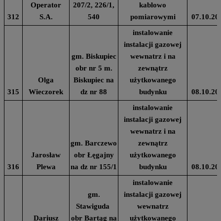
Operator
207/2, 226/1,
kablowo
312
S.A.
540
pomiarowymi
07.10.20
instalowanie
instalacji gazowej
gm. Biskupiec
wewnatrz i na
obr nr 5 m.
zewnątrz
Olga
Biskupiec na
użytkowanego
315
Wieczorek
dz nr 88
budynku
08.10.20
instalowanie
instalacji gazowej
wewnatrz i na
gm. Barczewo
zewnątrz
Jarosław
obr Łęgajny
użytkowanego
316
Plewa
na dz nr 155/1
budynku
08.10.20
instalowanie
gm.
instalacji gazowej
Stawiguda
wewnatrz
Dariusz
obr Bartąg na
użytkowanego