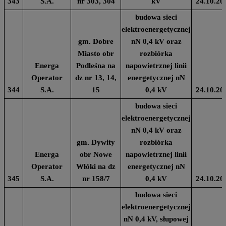
343
S.A.
nr 303, 304
kV
24.10.20
budowa sieci
elektroenergetycznej
gm. Dobre
nN 0,4 kV oraz
Miasto obr
rozbiórka
Energa
Podleśna na
napowietrznej linii
Operator
dz nr 13, 14,
energetycznej nN
344
S.A.
15
0,4 kV
24.10.20
budowa sieci
elektroenergetycznej
nN 0,4 kV oraz
gm. Dywity
rozbiórka
Energa
obr Nowe
napowietrznej linii
Operator
Włóki na dz
energetycznej nN
345
S.A.
nr 158/7
0,4 kV
24.10.20
budowa sieci
elektroenergetycznej
nN 0,4 kV, słupowej