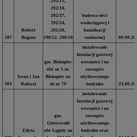
292/15,
292/10,
292/27,
budowa sieci
292/24,
wodociągowj i
Robert
292/28,
kanalizacji
287
Bogusz
290/12, 290/18
sanitarnej
09.09.20
instalowanie
instalacji gazowej
gm. Biskupiec
wewnatrz i na
obr nr 5 m.
zewnątrz
Irena i Jan
Biskupiec na
użytkowanego
303
Rakwał
dz nr 79
budynku
23.09.20
instalowanie
instalacji gazowej
wewnatrz i na
gm.
zewnątrz
Gietrzwałd
użytkowanego
Edyta
obr Łęguty na
budynku oraz