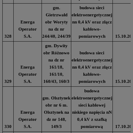
gm.
budowa sieci
Gietrzwałd
elektroenergetycznej
Energa
obr Woryty
nn 0,4 kV oraz złącz
Operator
na dz nr
kablowo-
328
S.A.
244/40, 244/39
pomiarowych
15.10.20
gm. Dywity
obr Różnowo
budowa sieci
na dz nr
elektroenergetycznej
Energa
161/18,
nn 0,4 kV oraz złącz
Operator
161/10,
kablowo-
329
S.A.
160/43, 160/3
pomiarowych
15.10.20
budowa
gm. Olsztynek
elektroenergetycznej
obr nr 6 m.
sieci kablowej
Energa
Olsztynek na
niskiego napięcia nN
Operator
dz nr 148,
0,4 kV z szafką
330
S.A.
149/3
pomiarową
17.10.20