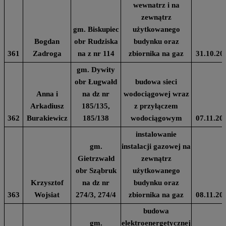
wewnatrz i na
zewnątrz
gm. Biskupiec
użytkowanego
Bogdan
obr Rudziska
budynku oraz
361
Zadroga
na z nr 114
zbiornika na gaz
31.10.20
gm. Dywity
obr Ługwałd
budowa sieci
Anna i
na dz nr
wodociągowej wraz
Arkadiusz
185/135,
z przyłączem
362
Burakiewicz
185/138
wodociągowym
07.11.20
instalowanie
gm.
instalacji gazowej na
Gietrzwałd
zewnątrz
obr Sząbruk
użytkowanego
Krzysztof
na dz nr
budynku oraz
363
Wojsiat
274/3, 274/4
zbiornika na gaz
08.11.20
budowa
gm.
elektroenergetycznej