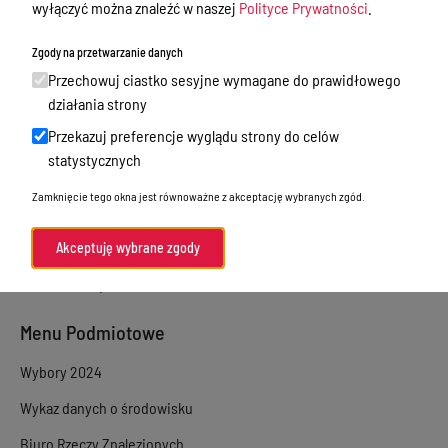
wyłączyć można znaleźć w naszej
Polityce Prywatności
.
Sprawy załatwiane w urzędzie
Zgody na przetwarzanie danych
Sprawy załatwiane internetowo
Przechowuj ciastko sesyjne wymagane do prawidłowego
Oświadczenia majątkowe
działania strony
Przekazuj preferencje wyglądu strony do celów
e-Puap/ e-Doręczenia
statystycznych
Petycje
Zamknięcie tego okna jest równoważne z akceptację wybranych zgód.
Praca
Akty prawne
Akceptuję wybrane zgody
Zamówienia publiczne
Menu Podmiotowe
Wybory 2024
Wykaz danych o środowisku
Biuro Rzeczy Znalezionych