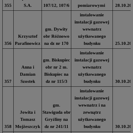
355
S.A.
107/12, 107/6
pomiarowymi
28.10.20
instalowanie
instalacji gazowej
gm. Dywity
wewnatrz
Krzysztof
obr Różnowo
użytkowanego
356
Parafinowicz
na dz nr 170
budynku
25.10.20
instalowanie
gm. Biskupiec
instalacji gazowej
Anna i
obr nr 2 m.
wewnatrz
Damian
Biskupiec na
użytkowanego
357
Szostek
dz nr 115/3
budynku
30.10.20
instalowanie
instalacji gazowej
gm.
wewnatrz i na
Jowita i
Stawiguda obr
zewnątrz
Tomasz
Gryźliny na
użytkowanego
358
Mojżeszczyk
dz nr 241/11
budynku
30.10.20