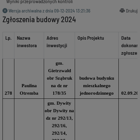
Wyniki przeprowadzonych kontroli
Wersja archiwalna z dnia
09-12-2024 13:21:36
Drukuj
Zgłoszenia budowy 2024
Lp.
Nazwa
Adres
Opis Projektu
Data
inwestora
inwestycji
dokonan
zgłoszen
gm.
Gietrzwałd
obr Sząbruk
budowa budynku
Paulina
na dz nr
mieszkalnego
278
Otremba
178/35
jednorodzinnego
02.09.20
gm. Dywity
obr Dywity na
dz nr 292/13,
292/16,
292/14,