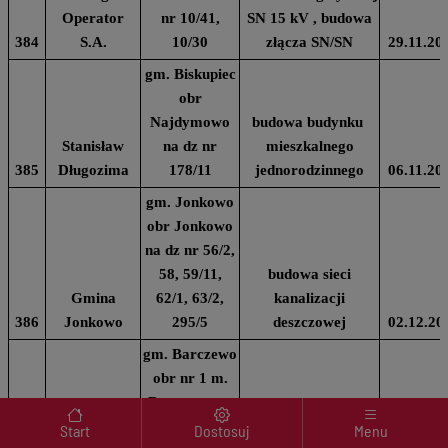
Operator
nr 10/41,
SN 15 kV , budowa
384
S.A.
10/30
złącza SN/SN
29.11.20
gm. Biskupiec
obr
Najdymowo
budowa budynku
Stanisław
na dz nr
mieszkalnego
385
Długozima
178/11
jednorodzinnego
06.11.20
gm. Jonkowo
obr Jonkowo
na dz nr 56/2,
58, 59/11,
budowa sieci
Gmina
62/1, 63/2,
kanalizacji
386
Jonkowo
295/5
deszczowej
02.12.20
gm. Barczewo
obr nr 1 m.
Barczewo na
Menu wyróżnione
dz nr 51/4,
Start
Dostosuj
Menu