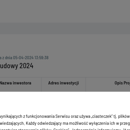
a z dnia
05-04-2024 13:59:38
budowy 2024
Nazwa inwestora
Adres inwestycji
Opis Pro
ynikających z funkcjonowania Serwisu oraz używa „ciasteczek” tj. plików
iedzających. Każdy odwiedzający ma możliwość wyłączenia ich w przegl
ceptując stosowanie plików „Cookies”. Jednocześnie informujemy, iż szc