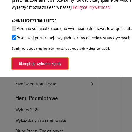
wyłączyć można znaleźć w naszej
Polityce Prywatności
.
Sprawy załatwiane w urzędzie
Sprawy załatwiane internetowo
Zgody na przetwarzanie danych
Przechowuj ciastko sesyjne wymagane do prawidłowego działa
Oświadczenia majątkowe
Przekazuj preferencje wyglądu strony do celów statystycznych
e-Puap/ e-Doręczenia
Zamknięcie tego okna jest równoważne z akceptację wybranych zgód.
Petycje
Praca
Akceptuję wybrane zgody
Akty prawne
Zamówienia publiczne
Menu Podmiotowe
Wybory 2024
Wykaz danych o środowisku
Biuro Rzeczy Znalezionych