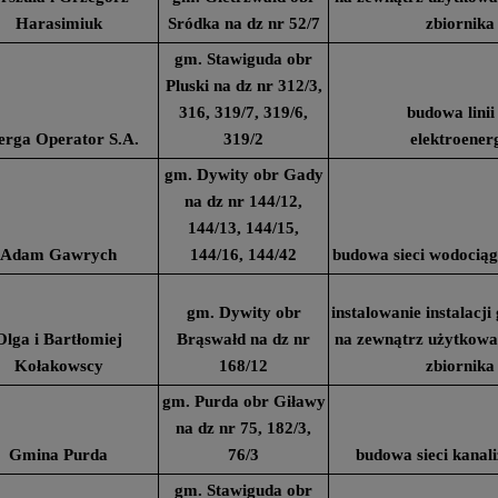
Harasimiuk
Sródka na dz nr 52/7
zbiornika
gm. Stawiguda obr
Pluski na dz nr 312/3,
316, 319/7, 319/6,
budowa linii
erga Operator S.A.
319/2
elektroener
gm. Dywity obr Gady
na dz nr 144/12,
144/13, 144/15,
Adam Gawrych
144/16, 144/42
budowa sieci wodociąg
gm. Dywity obr
instalowanie instalacj
Olga i Bartłomiej
Brąswałd na dz nr
na zewnątrz użytkow
Kołakowscy
168/12
zbiornika
gm. Purda obr Giławy
na dz nr 75, 182/3,
Gmina Purda
76/3
budowa sieci kanali
gm. Stawiguda obr