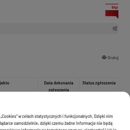
Drukuj
jektu
Data dokonania
Status zgłoszenia
zgłoszenia
 „Cookies” w celach statystycznych i funkcjonalnych. Dzięki nim
ądarce samodzielnie, dzięki czemu żadne informacje nie będą
zegółowe informacje na temat tego czym są „ciasteczka” i jak je