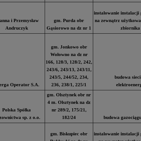
instalowanie instalacj
anna i Przemysław
gm. Purda obr
na zewnątrz użytkow
Andruczyk
Gąsiorowo na dz nr 1
zbiornika
gm. Jonkowo obr
Wołowno na dz nr
166, 128/3, 128/2, 242,
243/6, 243/13, 243/11,
243/5, 244/52, 234,
budowa sieci
erga Operator S.A.
236, 238/1, 225/1
elektroener
gm. Olsztynek obr nr
4 m. Olsztynek na dz
Polska Spółka
nr 289/2, 175/21,
ownictwa sp. z o.o.
182/24
budowa gazociągu
gm. Biskupiec obr
instalowanie instalacj