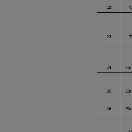
22
T
23
T
24
En
25
En
26
En
U