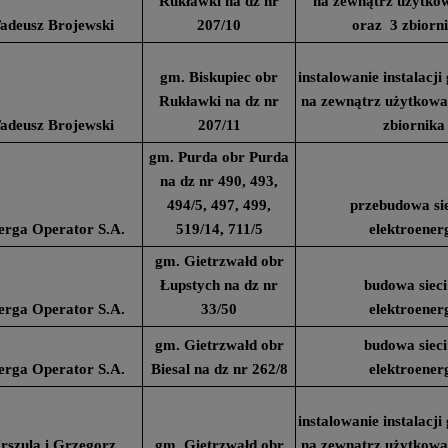
Rukławki na dz nr
na zewnątrz użytk
adeusz Brojewski
207/10
oraz 3 zbiorn
gm. Biskupiec obr
instalowanie instalacj
Rukławki na dz nr
na zewnątrz użytkow
adeusz Brojewski
207/11
zbiornika
gm. Purda obr Purda
na dz nr 490, 493,
494/5, 497, 499,
przebudowa sie
erga Operator S.A.
519/14, 711/5
elektroener
gm. Gietrzwałd obr
Łupstych na dz nr
budowa sieci
erga Operator S.A.
33/50
elektroener
gm. Gietrzwałd obr
budowa sieci
erga Operator S.A.
Biesal na dz nr 262/8
elektroener
instalowanie instalacj
rszula i Grzegorz
gm. Gietrzwałd obr
na zewnątrz użytkow