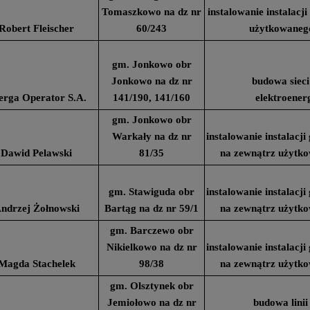
Tomaszkowo na dz nr
instalowanie instalac
Robert Fleischer
60/243
użytkowaneg
gm. Jonkowo obr
Jonkowo na dz nr
budowa sieci
erga Operator S.A.
141/190, 141/160
elektroener
gm. Jonkowo obr
Warkały na dz nr
instalowanie instalacj
Dawid Pelawski
81/35
na zewnątrz użytk
gm. Stawiguda obr
instalowanie instalacj
ndrzej Żołnowski
Bartąg na dz nr 59/1
na zewnątrz użytk
gm. Barczewo obr
Nikielkowo na dz nr
instalowanie instalacj
Magda Stachelek
98/38
na zewnątrz użytk
gm. Olsztynek obr
Jemiołowo na dz nr
budowa linii