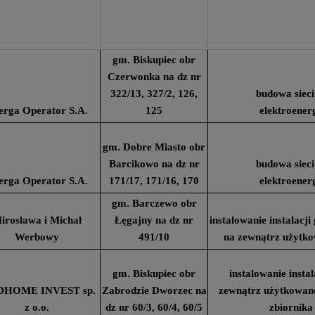
gm. Biskupiec obr
Czerwonka na dz nr
322/13, 327/2, 126,
budowa sieci
erga Operator S.A.
125
elektroener
gm. Dobre Miasto obr
Barcikowo na dz nr
budowa sieci
erga Operator S.A.
171/17, 171/16, 170
elektroener
gm. Barczewo obr
irosława i Michał
Łęgajny na dz nr
instalowanie instalacj
Werbowy
491/10
na zewnątrz użytk
gm. Biskupiec obr
instalowanie insta
HOME INVEST sp.
Zabrodzie Dworzec na
zewnątrz użytkowan
z o.o.
dz nr 60/3, 60/4, 60/5
zbiornika