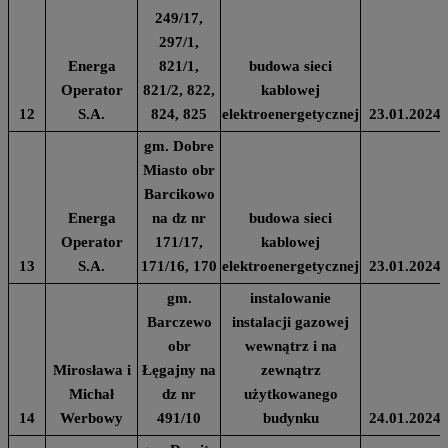
249/17,
297/1,
Energa
821/1,
budowa sieci
Operator
821/2, 822,
kablowej
12
S.A.
824, 825
elektroenergetycznej
23.01.2024
gm. Dobre
Miasto obr
Barcikowo
Energa
na dz nr
budowa sieci
Operator
171/17,
kablowej
13
S.A.
171/16, 170
elektroenergetycznej
23.01.2024
gm.
instalowanie
Barczewo
instalacji gazowej
obr
wewnątrz i na
Mirosława i
Łęgajny na
zewnątrz
Michał
dz nr
użytkowanego
14
Werbowy
491/10
budynku
24.01.2024