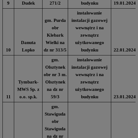
9
Dudek
271/2
budynku
19.01.2024
instalowanie
gm. Purda
instalacji gazowej
obr
wewnątrz i na
Klebark
zewnątrz
Danuta
Wielki na
użytkowanego
10
Lopko
dz nr 313/5
budynku
22.01.2024
gm.
instalowanie
Olsztynek
instalacji gazowej
obr nr 3 m.
wewnątrz i na
Tymbark-
Olsztynek
zewnątrz
MWS Sp. z
na dz nr
użytkowanego
11
o.o. sp.k.
59/3
budynku
23.01.2024
gm.
Stawiguda
obr
Stawiguda
na dz nr