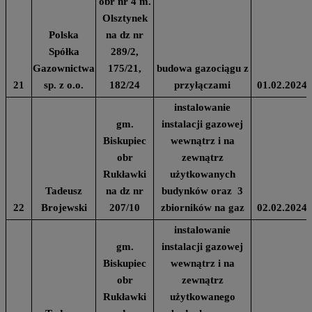
obr nr 4 m.
Olsztynek
Polska
na dz nr
Spółka
289/2,
Gazownictwa
175/21,
budowa gazociągu z
21
sp. z o.o.
182/24
przyłączami
01.02.2024
instalowanie
gm.
instalacji gazowej
Biskupiec
wewnątrz i na
obr
zewnątrz
Rukławki
użytkowanych
Tadeusz
na dz nr
budynków oraz 3
22
Brojewski
207/10
zbiorników na gaz
02.02.2024
instalowanie
gm.
instalacji gazowej
Biskupiec
wewnątrz i na
obr
zewnątrz
Rukławki
użytkowanego