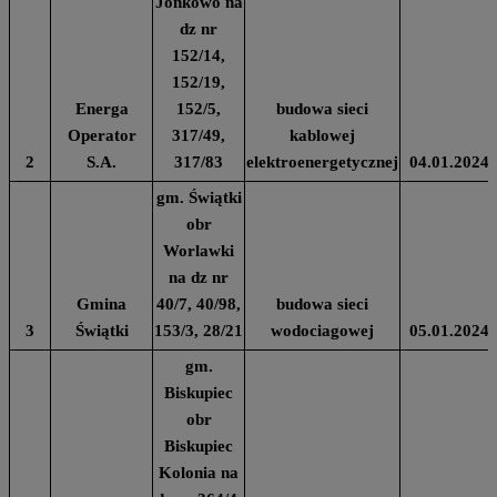
Jonkowo na
dz nr
152/14,
152/19,
Energa
152/5,
budowa sieci
Operator
317/49,
kablowej
2
S.A.
317/83
elektroenergetycznej
04.01.2024
gm. Świątki
obr
Worlawki
na dz nr
Gmina
40/7, 40/98,
budowa sieci
3
Świątki
153/3, 28/21
wodociagowej
05.01.2024
gm.
Biskupiec
obr
Biskupiec
Kolonia na