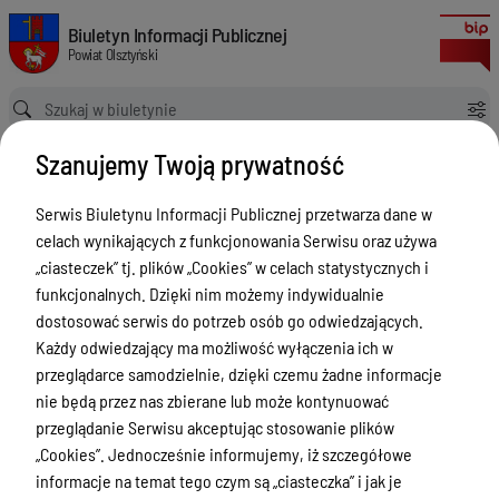
Zgłoszenia budowy 2024
Biuletyn Informacji Publicznej Powiat Olsztyński
Biuletyn Informacji Publicznej
Powiat Olsztyński
Ścieżka powrotu
Strona główna
Rejestry budowlane
Zgłoszenia budowy 2024
Szanujemy Twoją prywatność
Rejestry budowlane
Serwis Biuletynu Informacji Publicznej przetwarza dane w
Menu Przedmiotowe
celach wynikających z funkcjonowania Serwisu oraz używa
Kontakt i telefony w urzędzie
„ciasteczek” tj. plików „Cookies” w celach statystycznych i
funkcjonalnych. Dzięki nim możemy indywidualnie
Ogłoszenia
dostosować serwis do potrzeb osób go odwiedzających.
Powiat Olsztyński
Każdy odwiedzający ma możliwość wyłączenia ich w
przeglądarce samodzielnie, dzięki czemu żadne informacje
Rada Powiatu
nie będą przez nas zbierane lub może kontynuować
Starostwo Powiatowe
przeglądanie Serwisu akceptując stosowanie plików
„Cookies”. Jednocześnie informujemy, iż szczegółowe
Zbycie, użytkowanie wieczyste, najem,
informacje na temat tego czym są „ciasteczka” i jak je
dzierżawa, użyczenie