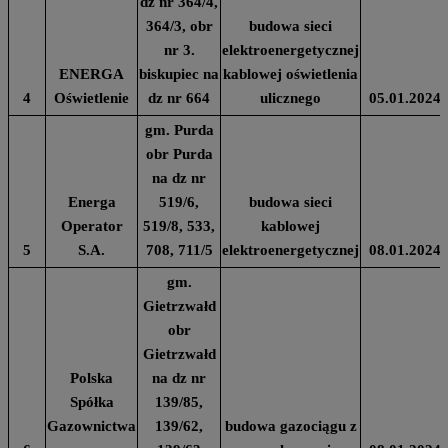
dz nr 364/4,
364/3, obr
budowa sieci
nr 3.
elektroenergetycznej
ENERGA
biskupiec na
kablowej oświetlenia
4
Oświetlenie
dz nr 664
ulicznego
05.01.2024
gm. Purda
obr Purda
na dz nr
Energa
519/6,
budowa sieci
Operator
519/8, 533,
kablowej
5
S.A.
708, 711/5
elektroenergetycznej
08.01.2024
gm.
Gietrzwałd
obr
Gietrzwałd
Polska
na dz nr
Spółka
139/85,
Gazownictwa
139/62,
budowa gazociągu z