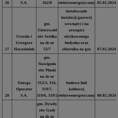
26
S.A.
262/8
elektroenergetycznej
05.02.2024
instalowanie
instalacji gazowej
gm.
wewnątrz i na
Gietrzwałd
zewnątrz
Urszula i
obr Sródka
użytkowanego
Grzegorz
na dz nr
budynku oraz
27
Harasimiuk
52/7
zbiornika na gaz
07.02.2024
gm.
Stawiguda
obr Pluski
na dz nr
Energa
312/3, 316,
budowa linii
Operator
319/7,
kablowej
28
S.A.
319/6, 319/2
elektroenergetycznej
08.02.2024
gm. Dywity
obr Gady
na dz nr