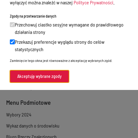
wyłączyć można znaleźć w naszej
Polityce Prywatności
.
Sprawy załatwiane w urzędzie
Zgody na przetwarzanie danych
Sprawy załatwiane internetowo
Przechowuj ciastko sesyjne wymagane do prawidłowego
Oświadczenia majątkowe
działania strony
Przekazuj preferencje wyglądu strony do celów
e-Puap/ e-Doręczenia
statystycznych
Petycje
Zamknięcie tego okna jest równoważne z akceptację wybranych zgód.
Praca
Akty prawne
Akceptuję wybrane zgody
Zamówienia publiczne
Menu Podmiotowe
Wybory 2024
Wykaz danych o środowisku
Biuro Rzeczy Znalezionych