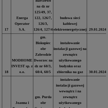
Barczewo
na dz nr
125/49, 37,
Energa
122, 126/7,
budowa sieci
Operator
126/3,
kablowej
17
S.A.
126/4, 127/4
elektroenergetycznej
29.01.2024
gm.
Biskupiec
instalowanie
obr
instalacji gazowej na
Zabrodzie
zewnątrz
MODHOME
Dworzec na
użytkowanego
INVEST sp. z
dz nr 60/3,
budynku oraz
18
o.o.
60/4, 60/5
zbiornika na gaz
30.01.2024
instalowanie
instalacji gazowej
wewnątrz i na
gm. Purda
zewnątrz
Joanna i
obr
użytkowanego