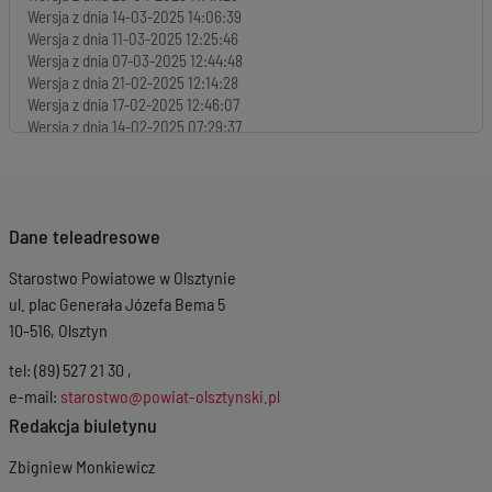
Wersja z dnia
14-03-2025 14:06:39
Wersja z dnia
11-03-2025 12:25:46
Wersja z dnia
07-03-2025 12:44:48
Wersja z dnia
21-02-2025 12:14:28
Wersja z dnia
17-02-2025 12:46:07
Wersja z dnia
14-02-2025 07:29:37
Wersja z dnia
07-02-2025 11:58:16
Wersja z dnia
31-01-2025 14:30:05
Wersja z dnia
29-01-2025 11:30:06
Wersja z dnia
21-01-2025 13:49:11
Dane teleadresowe
Wersja z dnia
17-01-2025 13:13:55
Wersja z dnia
15-01-2025 08:19:45
Starostwo Powiatowe w Olsztynie
Wersja z dnia
15-01-2025 08:07:37
Wersja z dnia
14-01-2025 14:09:12
ul. plac Generała Józefa Bema 5
Wersja z dnia
13-01-2025 07:11:25
10-516, Olsztyn
Wersja z dnia
10-01-2025 11:42:16
Wersja z dnia
09-01-2025 12:25:10
tel: (89) 527 21 30 ,
Wersja z dnia
09-01-2025 11:21:47
e-mail:
starostwo@powiat-olsztynski.pl
Wersja z dnia
08-01-2025 13:23:59
Redakcja biuletynu
Wersja z dnia
07-01-2025 09:56:12
Wersja z dnia
30-12-2024 09:13:26
Zbigniew Monkiewicz
Wersja z dnia
30-12-2024 07:58:07