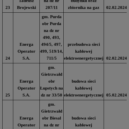
Tadeusz
na dz nr
budynku oraz
23
Brojewski
207/11
zbiornika na gaz
02.02.2024
gm. Purda
obr Purda
na dz nr
490, 493,
Energa
494/5, 497,
przebudowa sieci
Operator
499, 519/14,
kablowej
24
S.A.
711/5
elektroenergetycznej
02.02.2024
gm.
Gietrzwałd
Energa
obr
budowa sieci
Operator
Łupstych na
kablowej
25
S.A.
dz nr 33/50
elektroenergetycznej
05.02.2024
gm.
Gietrzwałd
Energa
obr Biesal
budowa sieci
Operator
na dz nr
kablowej