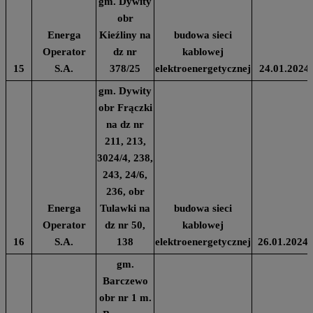
gm. Dywity
obr
Energa
Kieźliny na
budowa sieci
Operator
dz nr
kablowej
15
S.A.
378/25
elektroenergetycznej
24.01.2024
gm. Dywity
obr Frączki
na dz nr
211, 213,
3024/4, 238,
243, 24/6,
236, obr
Energa
Tulawki na
budowa sieci
Operator
dz nr 50,
kablowej
16
S.A.
138
elektroenergetycznej
26.01.2024
gm.
Barczewo
obr nr 1 m.