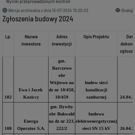
Wyniki przeprowadzonych kontroli
Wersja archiwalna z dnia
15-07-2024 10:20:03
Drukuj
Zgłoszenia budowy 2024
Lp.
Nazwa
Adres
Opis Projektu
Dat
inwestora
inwestycji
dokona
zgłosze
gm.
Barczewo
obr
Wójtowo na
budow sieci
Ewa i Jacek
dz nr 10/458,
kanalizacji
102
Koziccy
10/459
sanitarnej
24.04.2
gm. Dywity
obr Bukwałd
budowa
Energa
na dz nr 223,
elektroenergetycznej
108
Operator S.A.
222/2
sieci SN 15 kV
26.04.2