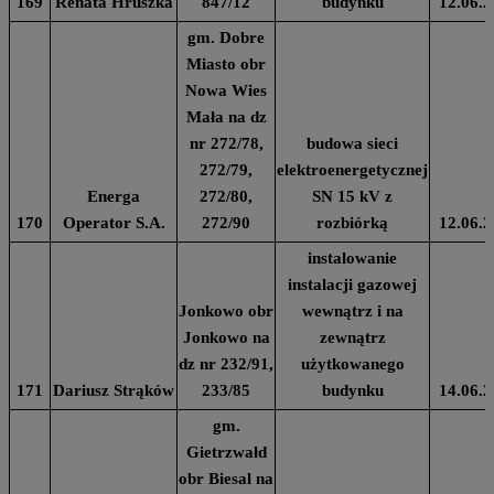
169
Renata Hruszka
847/12
budynku
12.06.2
gm. Dobre
Miasto obr
Nowa Wies
Mała na dz
nr 272/78,
budowa sieci
272/79,
elektroenergetycznej
Energa
272/80,
SN 15 kV z
170
Operator S.A.
272/90
rozbiórką
12.06.2
instalowanie
instalacji gazowej
Jonkowo obr
wewnątrz i na
Jonkowo na
zewnątrz
dz nr 232/91,
użytkowanego
171
Dariusz Strąków
233/85
budynku
14.06.2
gm.
Gietrzwałd
obr Biesal na