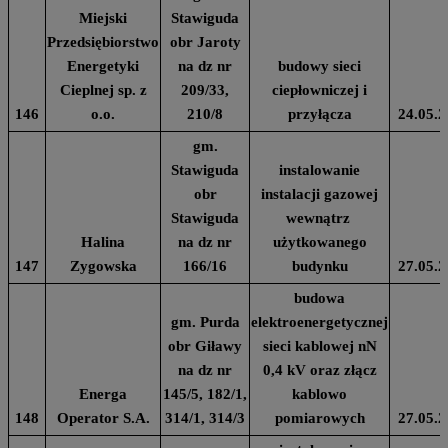
Miejski
Stawiguda
Przedsiębiorstwo
obr Jaroty
Energetyki
na dz nr
budowy sieci
Cieplnej sp. z
209/33,
ciepłowniczej i
146
o.o.
210/8
przyłącza
24.05.2
gm.
Stawiguda
instalowanie
obr
instalacji gazowej
Stawiguda
wewnątrz
Halina
na dz nr
użytkowanego
147
Zygowska
166/16
budynku
27.05.2
budowa
gm. Purda
elektroenergetycznej
obr Giławy
sieci kablowej nN
na dz nr
0,4 kV oraz złącz
Energa
145/5, 182/1,
kablowo
148
Operator S.A.
314/1, 314/3
pomiarowych
27.05.2