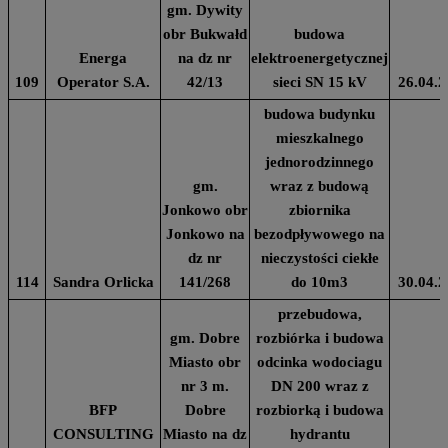
gm. Dywity
obr Bukwałd
budowa
Energa
na dz nr
elektroenergetycznej
109
Operator S.A.
42/13
sieci SN 15 kV
26.04.2
budowa budynku
mieszkalnego
jednorodzinnego
gm.
wraz z budową
Jonkowo obr
zbiornika
Jonkowo na
bezodpływowego na
dz nr
nieczystości ciekłe
114
Sandra Orlicka
141/268
do 10m3
30.04.2
przebudowa,
gm. Dobre
rozbiórka i budowa
Miasto obr
odcinka wodociagu
nr 3 m.
DN 200 wraz z
BFP
Dobre
rozbiorką i budowa
CONSULTING
Miasto na dz
hydrantu