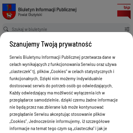
Zgłoszenia budowy 2024
Biuletyn Informacji Publicznej Powiat Olsztyński
Biuletyn Informacji Publicznej
Powiat Olsztyński
Ścieżka powrotu
Strona główna
Rejestry budowlane
Zgłoszenia budowy 2024
Szanujemy Twoją prywatność
Rejestry budowlane
Serwis Biuletynu Informacji Publicznej przetwarza dane w
Menu Przedmiotowe
celach wynikających z funkcjonowania Serwisu oraz używa
Kontakt i telefony w urzędzie
„ciasteczek” tj. plików „Cookies” w celach statystycznych i
funkcjonalnych. Dzięki nim możemy indywidualnie
Ogłoszenia
dostosować serwis do potrzeb osób go odwiedzających.
Powiat Olsztyński
Każdy odwiedzający ma możliwość wyłączenia ich w
przeglądarce samodzielnie, dzięki czemu żadne informacje
Rada Powiatu
nie będą przez nas zbierane lub może kontynuować
Starostwo Powiatowe
przeglądanie Serwisu akceptując stosowanie plików
„Cookies”. Jednocześnie informujemy, iż szczegółowe
Zbycie, użytkowanie wieczyste, najem,
informacje na temat tego czym są „ciasteczka” i jak je
dzierżawa, użyczenie