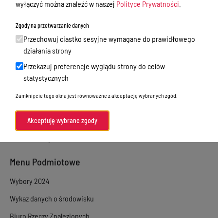
wyłączyć można znaleźć w naszej
Polityce Prywatności
.
Sprawy załatwiane w urzędzie
Zgody na przetwarzanie danych
Sprawy załatwiane internetowo
Przechowuj ciastko sesyjne wymagane do prawidłowego
Oświadczenia majątkowe
działania strony
Przekazuj preferencje wyglądu strony do celów
e-Puap/ e-Doręczenia
statystycznych
Petycje
Zamknięcie tego okna jest równoważne z akceptację wybranych zgód.
Praca
Akty prawne
Akceptuję wybrane zgody
Zamówienia publiczne
Menu Podmiotowe
Wybory 2024
Wykaz danych o środowisku
Biuro Rzeczy Znalezionych