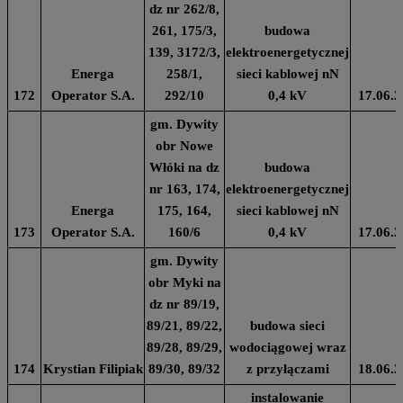
dz nr 262/8,
261, 175/3,
budowa
139, 3172/3,
elektroenergetycznej
Energa
258/1,
sieci kablowej nN
172
Operator S.A.
292/10
0,4 kV
17.06.2
gm. Dywity
obr Nowe
Włóki na dz
budowa
nr 163, 174,
elektroenergetycznej
Energa
175, 164,
sieci kablowej nN
173
Operator S.A.
160/6
0,4 kV
17.06.2
gm. Dywity
obr Myki na
dz nr 89/19,
89/21, 89/22,
budowa sieci
89/28, 89/29,
wodociągowej wraz
174
Krystian Filipiak
89/30, 89/32
z przyłączami
18.06.2
instalowanie