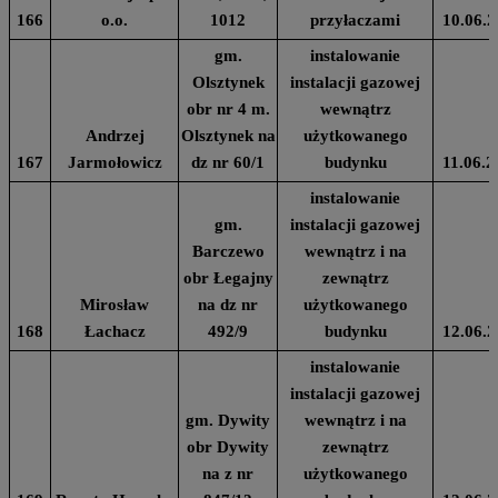
166
o.o.
1012
przyłaczami
10.06.2
gm.
instalowanie
Olsztynek
instalacji gazowej
obr nr 4 m.
wewnątrz
Andrzej
Olsztynek na
użytkowanego
167
Jarmołowicz
dz nr 60/1
budynku
11.06.2
instalowanie
gm.
instalacji gazowej
Barczewo
wewnątrz i na
obr Łegajny
zewnątrz
Mirosław
na dz nr
użytkowanego
168
Łachacz
492/9
budynku
12.06.2
instalowanie
instalacji gazowej
gm. Dywity
wewnątrz i na
obr Dywity
zewnątrz
na z nr
użytkowanego