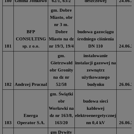
180
Gmina Jonkowo
62/1, 63/2
deszczowej
24.06.2
gm. Dobre
Miasto, obr
nr 3 m.
BFP
Dobre
budowa gazociągu
CONSULTING
Miasto na dz
średniego ciśnienia
181
sp. z o.o.
nr 19/3, 19/4
DN 110
24.06.2
gm.
instalowanie
Gietrzwałd
instalacji gazowej na
obr Gronity
zewnątrz
na dz nr
użytkowanego
182
Andrzej Prucnal
52/58
budynku
26.06.2
gm. Świątki
obr
budowa sieci
Worławki na
kablowej
Energa
dz nr 163/8,
elektroenergetycznej
183
Operator S.A.
163/20
nn 0,4 kV
26.06.2
gm Dywity