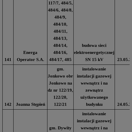
117/7, 484/5,
484/6, 484/8,
484/9,
484/10,
484/11,
484/13,
484/14,
budowa sieci
Energa
484/16,
elektroenergetycznej
141
Operator S.A.
484/17, 485
SN 15 kV
23.05.2
gm.
instalowanie
Jonkowo obr
instalacji gazowej
Jonkowo na
wewnątrz i na
dz nr 122/19,
zewnątrz
122/20,
użytkowanego
142
Joanna Stępień
122/21
budynku
24.05.2
instalowanie
instalacji gazowej
gm. Dywity
wewnątrz i na