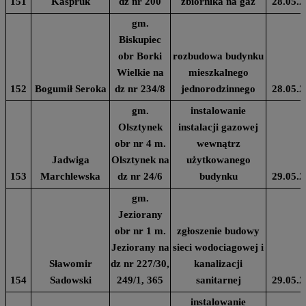
151
Kaspruk
dz nr 200
zbiornika na gaz
28.05.2
gm.
Biskupiec
obr Borki
rozbudowa budynku
Wielkie na
mieszkalnego
152
Bogumił Seroka
dz nr 234/8
jednorodzinnego
28.05.2
gm.
instalowanie
Olsztynek
instalacji gazowej
obr nr 4 m.
wewnątrz
Jadwiga
Olsztynek na
użytkowanego
153
Marchlewska
dz nr 24/6
budynku
29.05.2
gm.
Jeziorany
obr nr 1 m.
zgłoszenie budowy
Jeziorany na
sieci wodociagowej i
Sławomir
dz nr 227/30,
kanalizacji
154
Sadowski
249/1, 365
sanitarnej
29.05.2
instalowanie