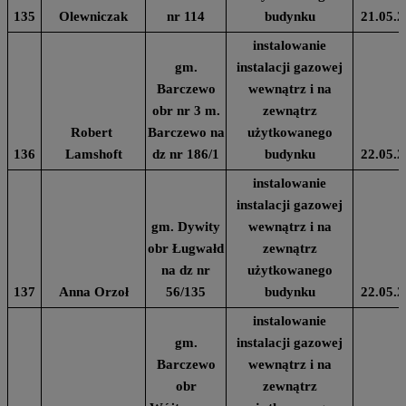
135
Olewniczak
nr 114
budynku
21.05.2
instalowanie
gm.
instalacji gazowej
Barczewo
wewnątrz i na
obr nr 3 m.
zewnątrz
Robert
Barczewo na
użytkowanego
136
Lamshoft
dz nr 186/1
budynku
22.05.2
instalowanie
instalacji gazowej
gm. Dywity
wewnątrz i na
obr Ługwałd
zewnątrz
na dz nr
użytkowanego
137
Anna Orzoł
56/135
budynku
22.05.2
instalowanie
gm.
instalacji gazowej
Barczewo
wewnątrz i na
obr
zewnątrz