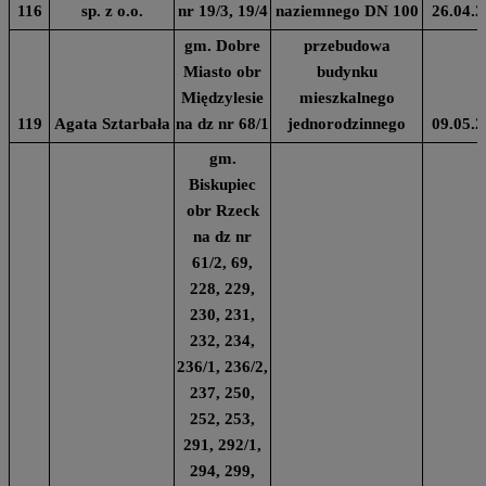
116
sp. z o.o.
nr 19/3, 19/4
naziemnego DN 100
26.04.2
gm. Dobre
przebudowa
Miasto obr
budynku
Międzylesie
mieszkalnego
119
Agata Sztarbała
na dz nr 68/1
jednorodzinnego
09.05.2
gm.
Biskupiec
obr Rzeck
na dz nr
61/2, 69,
228, 229,
230, 231,
232, 234,
236/1, 236/2,
237, 250,
252, 253,
291, 292/1,
294, 299,