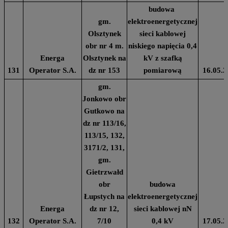
budowa
gm.
elektroenergetycznej
Olsztynek
sieci kablowej
obr nr 4 m.
niskiego napięcia 0,4
Energa
Olsztynek na
kV z szafką
131
Operator S.A.
dz nr 153
pomiarową
16.05.2
gm.
Jonkowo obr
Gutkowo na
dz nr 113/16,
113/15, 132,
3171/2, 131,
gm.
Gietrzwałd
obr
budowa
Łupstych na
elektroenergetycznej
Energa
dz nr 12,
sieci kablowej nN
132
Operator S.A.
7/10
0,4 kV
17.05.2