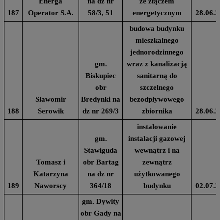
Energa
na dz nr
ze złączem
187
Operator S.A.
58/3, 51
energetycznym
28.06.2
budowa budynku
mieszkalnego
jednorodzinnego
gm.
wraz z kanalizacją
Biskupiec
sanitarną do
obr
szczelnego
Sławomir
Bredynki na
bezodpływowego
188
Serowik
dz nr 269/3
zbiornika
28.06.2
instalowanie
gm.
instalacji gazowej
Stawiguda
wewnątrz i na
Tomasz i
obr Bartag
zewnątrz
Katarzyna
na dz nr
użytkowanego
189
Naworscy
364/18
budynku
02.07.2
gm. Dywity
obr Gady na