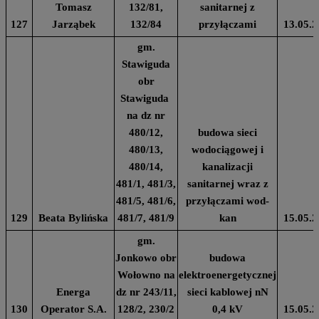
Tomasz
132/81,
sanitarnej z
127
Jarząbek
132/84
przyłączami
13.05.2
gm.
Stawiguda
obr
Stawiguda
na dz nr
480/12,
budowa sieci
480/13,
wodociągowej i
480/14,
kanalizacji
481/1, 481/3,
sanitarnej wraz z
481/5, 481/6,
przyłączami wod-
129
Beata Bylińska
481/7, 481/9
kan
15.05.2
gm.
Jonkowo obr
budowa
Wołowno na
elektroenergetycznej
Energa
dz nr 243/11,
sieci kablowej nN
130
Operator S.A.
128/2, 230/2
0,4 kV
15.05.2