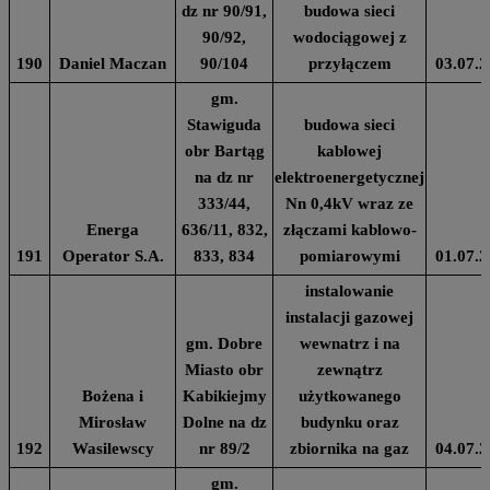
dz nr 90/91,
budowa sieci
90/92,
wodociągowej z
190
Daniel Maczan
90/104
przyłączem
03.07.2
gm.
Stawiguda
budowa sieci
obr Bartąg
kablowej
na dz nr
elektroenergetycznej
333/44,
Nn 0,4kV wraz ze
Energa
636/11, 832,
złączami kablowo-
191
Operator S.A.
833, 834
pomiarowymi
01.07.2
instalowanie
instalacji gazowej
gm. Dobre
wewnatrz i na
Miasto obr
zewnątrz
Bożena i
Kabikiejmy
użytkowanego
Mirosław
Dolne na dz
budynku oraz
192
Wasilewscy
nr 89/2
zbiornika na gaz
04.07.2
gm.