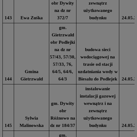
obr Dywity
zewnątrz
na dz nr
użytkowanego
143
Ewa Zuśka
372/7
budynku
24.05.2
gm.
Gietrzwałd
obr Podlejki
na dz nr
budowa sieci
57/43, 57/30,
wodociągowej na
57/33, 76,
trasie od stacji
Gmina
64/5, 64/6,
uzdatniania wody w
144
Gietrzwałd
64/3
Biesalu do Podlejek
24.05.2
instalowanie
instalacji gazowej
gm. Dywity
wewnątrz i na
obr
zewnątrz
Sylwia
Różnowo na
użytkowanego
145
Malinowska
dz nr 184/37
budynku
24.05.2
gm.