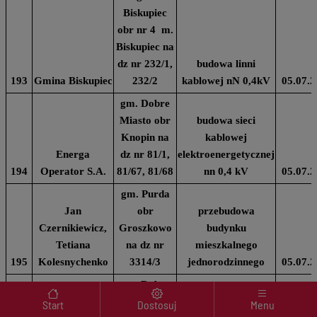
Biskupiec
obr nr 4 m.
Biskupiec na
dz nr 232/1,
budowa linni
193
Gmina Biskupiec
232/2
kablowej nN 0,4kV
05.07.2
gm. Dobre
Miasto obr
budowa sieci
Knopin na
kablowej
Energa
dz nr 81/1,
elektroenergetycznej
194
Operator S.A.
81/67, 81/68
nn 0,4 kV
05.07.2
gm. Purda
Jan
obr
przebudowa
Czernikiewicz,
Groszkowo
budynku
Tetiana
na dz nr
mieszkalnego
195
Kolesnychenko
3314/3
jednorodzinnego
05.07.2
gm. Dobre
Menu wyróżnione
Miasto obr
Start
Dostosuj
Menu