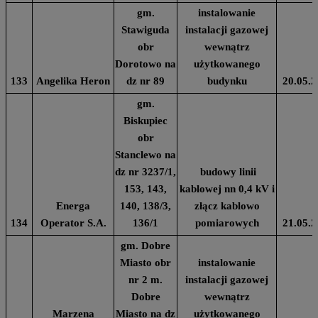
gm.
instalowanie
Stawiguda
instalacji gazowej
obr
wewnątrz
Dorotowo na
użytkowanego
133
Angelika Heron
dz nr 89
budynku
20.05.2
gm.
Biskupiec
obr
Stanclewo na
dz nr 3237/1,
budowy linii
153, 143,
kablowej nn 0,4 kV i
Energa
140, 138/3,
złącz kablowo
134
Operator S.A.
136/1
pomiarowych
21.05.2
gm. Dobre
Miasto obr
instalowanie
nr 2 m.
instalacji gazowej
Dobre
wewnątrz
Marzena
Miasto na dz
użytkowanego