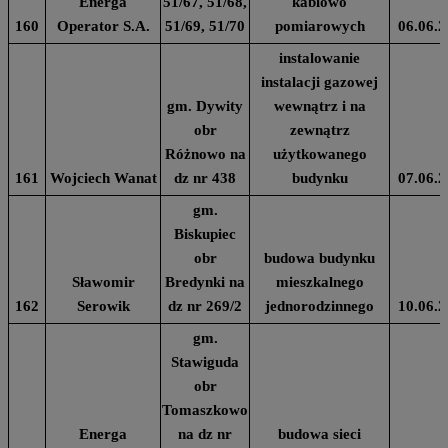
Energa
51/67, 51/68,
kablowo
160
Operator S.A.
51/69, 51/70
pomiarowych
06.06.2
instalowanie
instalacji gazowej
gm. Dywity
wewnątrz i na
obr
zewnątrz
Różnowo na
użytkowanego
161
Wojciech Wanat
dz nr 438
budynku
07.06.2
gm.
Biskupiec
obr
budowa budynku
Sławomir
Bredynki na
mieszkalnego
162
Serowik
dz nr 269/2
jednorodzinnego
10.06.2
gm.
Stawiguda
obr
Tomaszkowo
Energa
na dz nr
budowa sieci