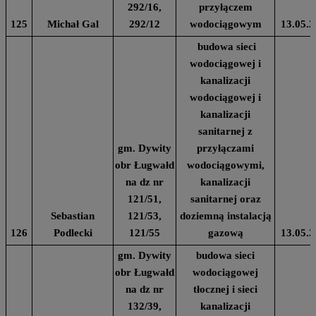
292/16,
przyłączem
125
Michał Gal
292/12
wodociągowym
13.05.2
budowa sieci
wodociągowej i
kanalizacji
wodociągowej i
kanalizacji
sanitarnej z
gm. Dywity
przyłączami
obr Ługwałd
wodociągowymi,
na dz nr
kanalizacji
121/51,
sanitarnej oraz
Sebastian
121/53,
doziemną instalacją
126
Podlecki
121/55
gazową
13.05.2
gm. Dywity
budowa sieci
obr Ługwałd
wodociągowej
na dz nr
tłocznej i sieci
132/39,
kanalizacji