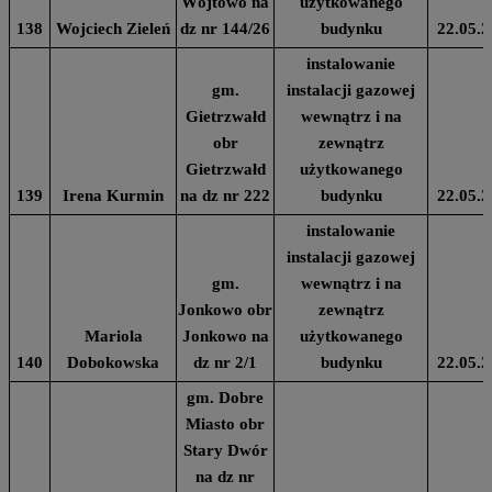
Wójtowo na
użytkowanego
138
Wojciech Zieleń
dz nr 144/26
budynku
22.05.2
instalowanie
gm.
instalacji gazowej
Gietrzwałd
wewnątrz i na
obr
zewnątrz
Gietrzwałd
użytkowanego
139
Irena Kurmin
na dz nr 222
budynku
22.05.2
instalowanie
instalacji gazowej
gm.
wewnątrz i na
Jonkowo obr
zewnątrz
Mariola
Jonkowo na
użytkowanego
140
Dobokowska
dz nr 2/1
budynku
22.05.2
gm. Dobre
Miasto obr
Stary Dwór
na dz nr