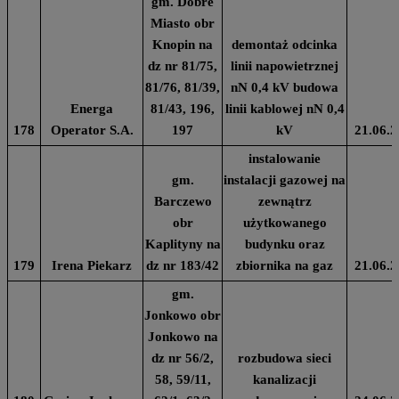
gm. Dobre
Miasto obr
Knopin na
demontaż odcinka
dz nr 81/75,
linii napowietrznej
81/76, 81/39,
nN 0,4 kV budowa
Energa
81/43, 196,
linii kablowej nN 0,4
178
Operator S.A.
197
kV
21.06.2
instalowanie
gm.
instalacji gazowej na
Barczewo
zewnątrz
obr
użytkowanego
Kaplityny na
budynku oraz
179
Irena Piekarz
dz nr 183/42
zbiornika na gaz
21.06.2
gm.
Jonkowo obr
Jonkowo na
dz nr 56/2,
rozbudowa sieci
58, 59/11,
kanalizacji