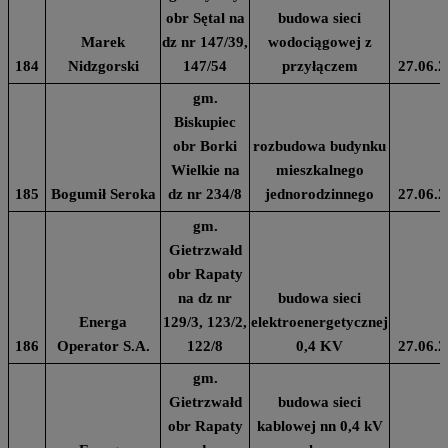
obr Sętal na
budowa sieci
Marek
dz nr 147/39,
wodociągowej z
184
Nidzgorski
147/54
przyłączem
27.06.2
gm.
Biskupiec
obr Borki
rozbudowa budynku
Wielkie na
mieszkalnego
185
Bogumił Seroka
dz nr 234/8
jednorodzinnego
27.06.2
gm.
Gietrzwałd
obr Rapaty
na dz nr
budowa sieci
Energa
129/3, 123/2,
elektroenergetycznej
186
Operator S.A.
122/8
0,4 KV
27.06.2
gm.
Gietrzwałd
budowa sieci
obr Rapaty
kablowej nn 0,4 kV