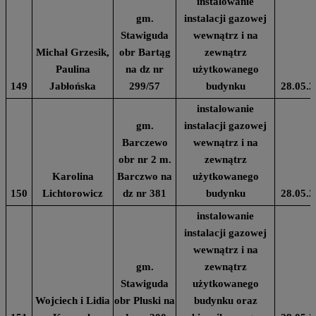
instalowanie
gm.
instalacji gazowej
Stawiguda
wewnątrz i na
Michał Grzesik,
obr Bartąg
zewnątrz
Paulina
na dz nr
użytkowanego
149
Jabłońska
299/57
budynku
28.05.2
instalowanie
gm.
instalacji gazowej
Barczewo
wewnątrz i na
obr nr 2 m.
zewnątrz
Karolina
Barczwo na
użytkowanego
150
Lichtorowicz
dz nr 381
budynku
28.05.2
instalowanie
instalacji gazowej
wewnątrz i na
gm.
zewnątrz
Stawiguda
użytkowanego
Wojciech i Lidia
obr Pluski na
budynku oraz