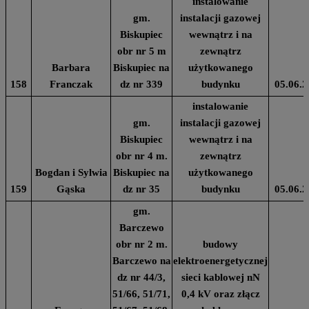
instalowanie
gm.
instalacji gazowej
Biskupiec
wewnątrz i na
obr nr 5 m
zewnątrz
Barbara
Biskupiec na
użytkowanego
158
Franczak
dz nr 339
budynku
05.06.2
instalowanie
gm.
instalacji gazowej
Biskupiec
wewnątrz i na
obr nr 4 m.
zewnątrz
Bogdan i Sylwia
Biskupiec na
użytkowanego
159
Gąska
dz nr 35
budynku
05.06.2
gm.
Barczewo
obr nr 2 m.
budowy
Barczewo na
elektroenergetycznej
dz nr 44/3,
sieci kablowej nN
51/66, 51/71,
0,4 kV oraz złącz