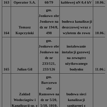
163
Operator S.A.
60/79
kablowej nN 0,4 kV
10.06.2
gm.
Jonkowo obr
Jonkowo na
budowa kanalizacji
Tomasz
dz nr 194/8,
deszczowej wraz z
164
Kopczyński
498
wylotem do rowu
10.06.2
gm.
Jonkowo obr
instalowanie
Jonkowo na
instalacji gazowej
dz nr
na zewnątrz
233/121,
użytkowanego
165
Julian Gil
233/126
budynku
11.06.2
gm.
Barczewo
obr
Zakład
Ramsowo na
budowa sieci
Wodociagów i
dz nr 5/20,
kanalizacji
Kanalizacji sp. z
5/18, 1010,
sanitarnej z