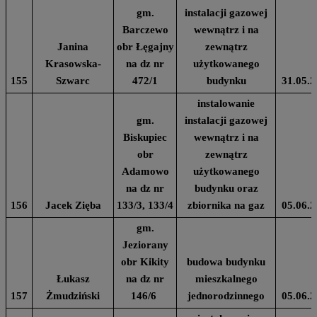
gm.
instalacji gazowej
Barczewo
wewnątrz i na
Janina
obr Łęgajny
zewnątrz
Krasowska-
na dz nr
użytkowanego
155
Szwarc
472/1
budynku
31.05.2
instalowanie
gm.
instalacji gazowej
Biskupiec
wewnątrz i na
obr
zewnątrz
Adamowo
użytkowanego
na dz nr
budynku oraz
156
Jacek Zięba
133/3, 133/4
zbiornika na gaz
05.06.2
gm.
Jeziorany
obr Kikity
budowa budynku
Łukasz
na dz nr
mieszkalnego
157
Żmudziński
146/6
jednorodzinnego
05.06.2