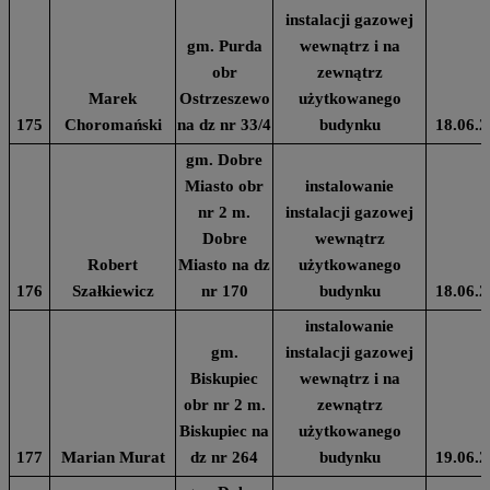
instalacji gazowej
gm. Purda
wewnątrz i na
obr
zewnątrz
Marek
Ostrzeszewo
użytkowanego
175
Choromański
na dz nr 33/4
budynku
18.06.2
gm. Dobre
Miasto obr
instalowanie
nr 2 m.
instalacji gazowej
Dobre
wewnątrz
Robert
Miasto na dz
użytkowanego
176
Szałkiewicz
nr 170
budynku
18.06.2
instalowanie
gm.
instalacji gazowej
Biskupiec
wewnątrz i na
obr nr 2 m.
zewnątrz
Biskupiec na
użytkowanego
177
Marian Murat
dz nr 264
budynku
19.06.2