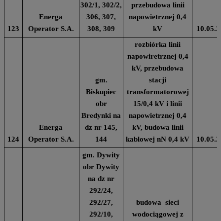
302/1, 302/2,
przebudowa linii
Energa
306, 307,
napowietrznej 0,4
123
Operator S.A.
308, 309
kV
10.05.2
rozbiórka linii
napowiretrznej 0,4
kV, przebudowa
gm.
stacji
Biskupiec
transformatorowej
obr
15/0,4 kV i linii
Bredynki na
napowietrznej 0,4
Energa
dz nr 145,
kV, budowa linii
124
Operator S.A.
144
kablowej nN 0,4 kV
10.05.2
gm. Dywity
obr Dywity
na dz nr
292/24,
292/27,
budowa sieci
292/10,
wodociągowej z