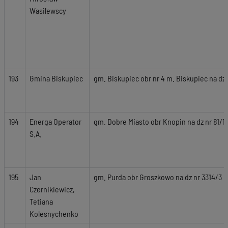
Wasilewscy
193
Gmina Biskupiec
gm. Biskupiec obr nr 4 m. Biskupiec na dz 
194
Energa Operator
gm. Dobre Miasto obr Knopin na dz nr 81/1, 
S.A.
195
Jan
gm. Purda obr Groszkowo na dz nr 3314/3
Czernikiewicz,
Tetiana
Kolesnychenko