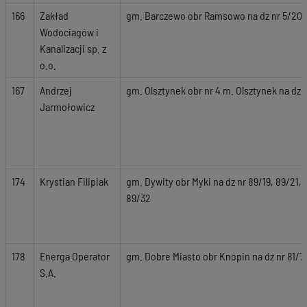
166
Zakład
gm. Barczewo obr Ramsowo na dz nr 5/20, 5
Wodociagów i
Kanalizacji sp. z
o.o.
167
Andrzej
gm. Olsztynek obr nr 4 m. Olsztynek na dz n
Jarmołowicz
174
Krystian Filipiak
gm. Dywity obr Myki na dz nr 89/19, 89/21,
89/32
178
Energa Operator
gm. Dobre Miasto obr Knopin na dz nr 81/75, 
S.A.