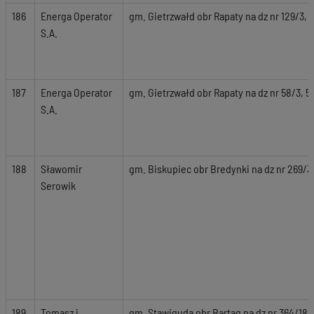
186
Energa Operator
gm. Gietrzwałd obr Rapaty na dz nr 129/3, 
S.A.
187
Energa Operator
gm. Gietrzwałd obr Rapaty na dz nr 58/3, 51
S.A.
188
Sławomir
gm. Biskupiec obr Bredynki na dz nr 269/3
Serowik
189
Tomasz i
gm. Stawiguda obr Bartag na dz nr 364/18