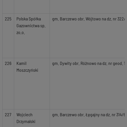
225
Polska Spółka
gm. Barczewo obr. Wójtowo na dz. nr 322/
Gazownictwa sp.
zo.o.
226
Kamil
gm. Dywity obr. Różnowo na dz. nr geod. 1
Moszczyński
227
Wojciech
gm. Barczewo obr. Łęgajny na dz. nr 314/6
Drzymalski