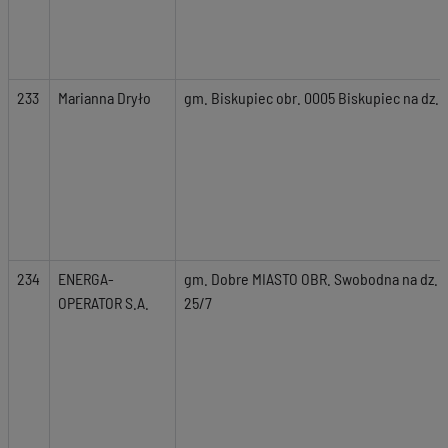
233
Marianna Dryło
gm. Biskupiec obr. 0005 Biskupiec na dz. n
234
ENERGA-
gm. Dobre MIASTO OBR. Swobodna na dz. nr 1
OPERATOR S.A.
25/7