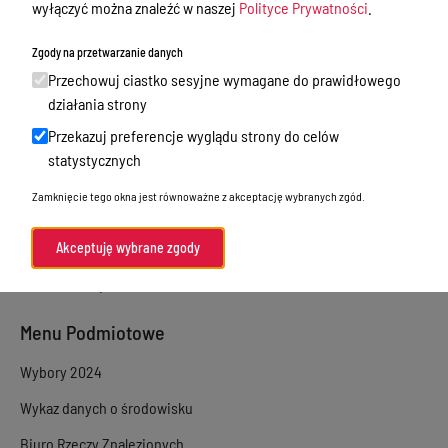
wyłączyć można znaleźć w naszej
Polityce Prywatności
.
Sprawy załatwiane w urzędzie
Zgody na przetwarzanie danych
Sprawy załatwiane internetowo
Przechowuj ciastko sesyjne wymagane do prawidłowego
Oświadczenia majątkowe
działania strony
Przekazuj preferencje wyglądu strony do celów
e-Puap/ e-Doręczenia
statystycznych
Petycje
Zamknięcie tego okna jest równoważne z akceptację wybranych zgód.
Praca
Akty prawne
Akceptuję wybrane zgody
Zamówienia publiczne
Menu Podmiotowe
Wybory 2024
Wykaz danych o środowisku
Biuro Rzeczy Znalezionych