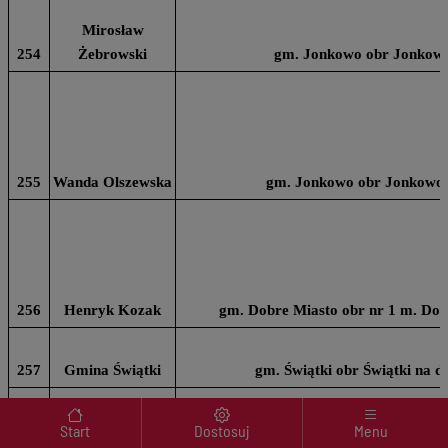
Mirosław
254
Żebrowski
gm. Jonkowo obr Jonkowo 
255
Wanda Olszewska
gm. Jonkowo obr Jonkowo n
256
Henryk Kozak
gm. Dobre Miasto obr nr 1 m. Dob
257
Gmina Świątki
gm. Świątki obr Świątki na dz
Menu wyróżnione
Start
Dostosuj
Menu