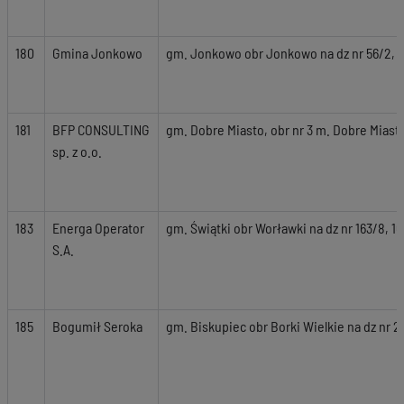
180
Gmina Jonkowo
gm. Jonkowo obr Jonkowo na dz nr 56/2, 58,
181
BFP CONSULTING
gm. Dobre Miasto, obr nr 3 m. Dobre Miasto 
sp. z o.o.
183
Energa Operator
gm. Świątki obr Worławki na dz nr 163/8, 1
S.A.
185
Bogumił Seroka
gm. Biskupiec obr Borki Wielkie na dz nr 2