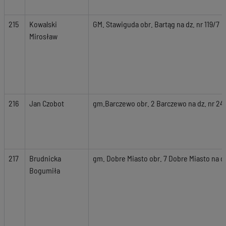
215
Kowalski
GM. Stawiguda obr. Bartąg na dz. nr 119/7
Mirosław
216
Jan Czobot
gm.Barczewo obr. 2 Barczewo na dz. nr 240
217
Brudnicka
gm. Dobre Miasto obr. 7 Dobre Miasto na d
Bogumiła