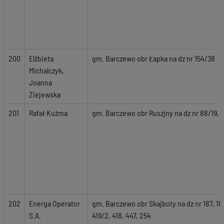
200
Elżbieta
gm. Barczewo obr Łapka na dz nr 154/38
Michalczyk,
Joanna
Ziejewska
201
Rafał Kuźma
gm. Barczewo obr Ruszjny na dz nr 88/19, 
202
Energa Operator
gm. Barczewo obr Skajboty na dz nr 187, 18
S.A.
419/2, 418, 447, 254