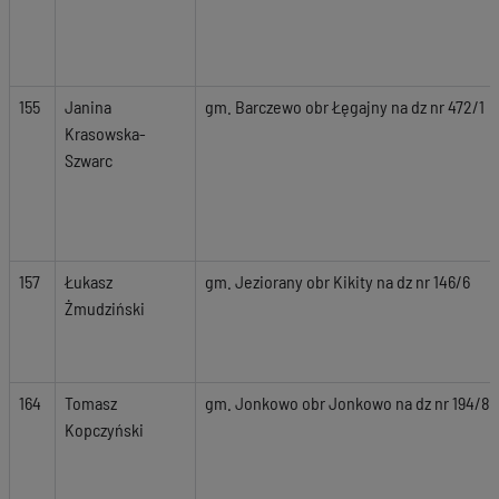
155
Janina
gm. Barczewo obr Łęgajny na dz nr 472/1
Krasowska-
Szwarc
157
Łukasz
gm. Jeziorany obr Kikity na dz nr 146/6
Żmudziński
164
Tomasz
gm. Jonkowo obr Jonkowo na dz nr 194/8,
Kopczyński