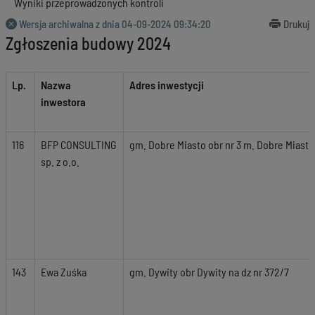
Wyniki przeprowadzonych kontroli
Wersja archiwalna z dnia
04-09-2024 09:34:20
Drukuj
Zgłoszenia budowy 2024
Lp.
Nazwa
Adres inwestycji
inwestora
116
BFP CONSULTING
gm. Dobre Miasto obr nr 3 m. Dobre Miasto 
sp. z o.o.
143
Ewa Zuśka
gm. Dywity obr Dywity na dz nr 372/7