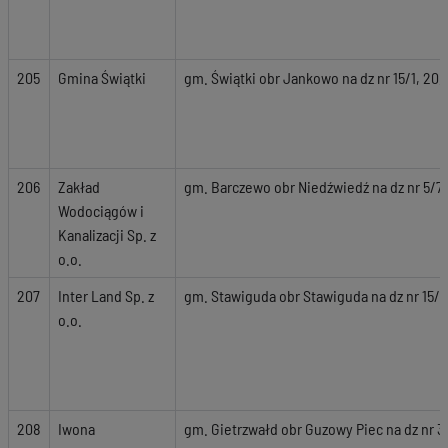
205
Gmina Świątki
gm. Świątki obr Jankowo na dz nr 15/1, 20, 
206
Zakład
gm. Barczewo obr Niedźwiedź na dz nr 5/7, 
Wodociągów i
Kanalizacji Sp. z
o.o.
207
Inter Land Sp. z
gm. Stawiguda obr Stawiguda na dz nr 15/1
o.o.
208
Iwona
gm. Gietrzwałd obr Guzowy Piec na dz nr 