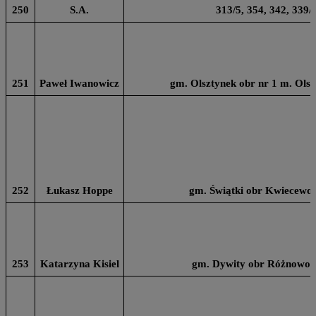
250
S.A.
313/5, 354, 342, 339/
251
Paweł Iwanowicz
gm. Olsztynek obr nr 1 m. Olsz
252
Łukasz Hoppe
gm. Świątki obr Kwiecewo 
253
Katarzyna Kisiel
gm. Dywity obr Różnowo n