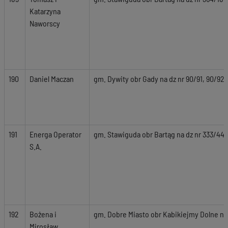
Katarzyna
Naworscy
190
Daniel Maczan
gm. Dywity obr Gady na dz nr 90/91, 90/92,
191
Energa Operator
gm. Stawiguda obr Bartąg na dz nr 333/44, 
S.A.
192
Bożena i
gm. Dobre Miasto obr Kabikiejmy Dolne na 
Mirosław