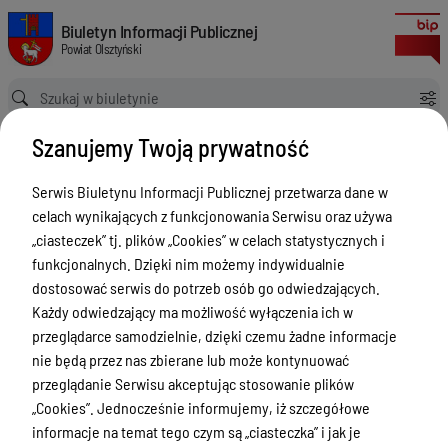
Zgłoszenia budowy 2024
Biuletyn Informacji Publicznej Powiat Olsztyński
Biuletyn Informacji Publicznej
Powiat Olsztyński
Ścieżka powrotu
Strona główna
Rejestry budowlane
Zgłoszenia budowy 2024
Szanujemy Twoją prywatność
Rejestry budowlane
Serwis Biuletynu Informacji Publicznej przetwarza dane w
Menu Przedmiotowe
celach wynikających z funkcjonowania Serwisu oraz używa
Kontakt i telefony w urzędzie
„ciasteczek” tj. plików „Cookies” w celach statystycznych i
funkcjonalnych. Dzięki nim możemy indywidualnie
Ogłoszenia
dostosować serwis do potrzeb osób go odwiedzających.
Powiat Olsztyński
Każdy odwiedzający ma możliwość wyłączenia ich w
przeglądarce samodzielnie, dzięki czemu żadne informacje
Rada Powiatu
nie będą przez nas zbierane lub może kontynuować
Starostwo Powiatowe
przeglądanie Serwisu akceptując stosowanie plików
„Cookies”. Jednocześnie informujemy, iż szczegółowe
Zbycie, użytkowanie wieczyste, najem,
informacje na temat tego czym są „ciasteczka” i jak je
dzierżawa, użyczenie