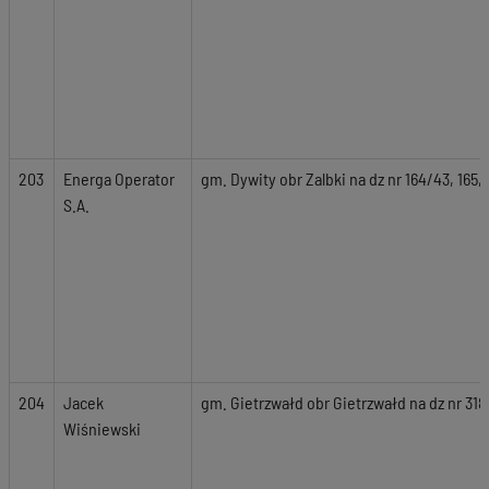
203
Energa Operator
gm. Dywity obr Zalbki na dz nr 164/43, 165, 
S.A.
204
Jacek
gm. Gietrzwałd obr Gietrzwałd na dz nr 318
Wiśniewski